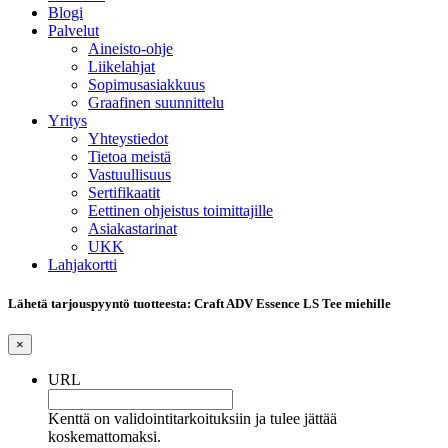
Blogi
Palvelut
Aineisto-ohje
Liikelahjat
Sopimusasiakkuus
Graafinen suunnittelu
Yritys
Yhteystiedot
Tietoa meistä
Vastuullisuus
Sertifikaatit
Eettinen ohjeistus toimittajille
Asiakastarinat
UKK
Lahjakortti
Lähetä tarjouspyyntö tuotteesta: Craft ADV Essence LS Tee miehille
×
URL
Kenttä on validointitarkoituksiin ja tulee jättää
koskemattomaksi.