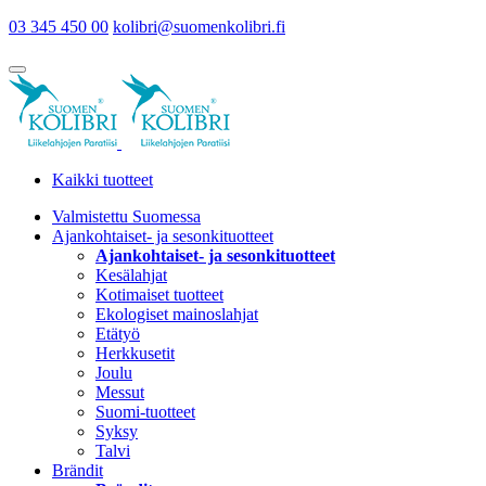
03 345 450 00
kolibri@suomenkolibri.fi
Kaikki tuotteet
Valmistettu Suomessa
Ajankohtaiset- ja sesonkituotteet
Ajankohtaiset- ja sesonkituotteet
Kesälahjat
Kotimaiset tuotteet
Ekologiset mainoslahjat
Etätyö
Herkkusetit
Joulu
Messut
Suomi-tuotteet
Syksy
Talvi
Brändit