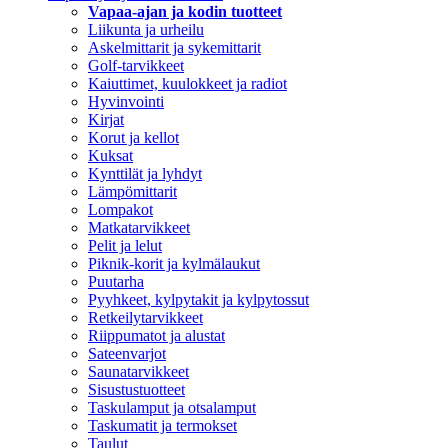
Vapaa-ajan ja kodin tuotteet
Liikunta ja urheilu
Askelmittarit ja sykemittarit
Golf-tarvikkeet
Kaiuttimet, kuulokkeet ja radiot
Hyvinvointi
Kirjat
Korut ja kellot
Kuksat
Kynttilät ja lyhdyt
Lämpömittarit
Lompakot
Matkatarvikkeet
Pelit ja lelut
Piknik-korit ja kylmälaukut
Puutarha
Pyyhkeet, kylpytakit ja kylpytossut
Retkeilytarvikkeet
Riippumatot ja alustat
Sateenvarjot
Saunatarvikkeet
Sisustustuotteet
Taskulamput ja otsalamput
Taskumatit ja termokset
Taulut