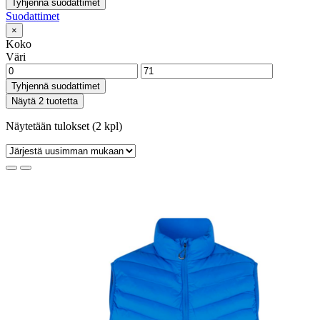
Tyhjennä suodattimet
Suodattimet
×
Koko
Väri
Tyhjennä suodattimet
Näytä 2 tuotetta
Näytetään tulokset (2 kpl)