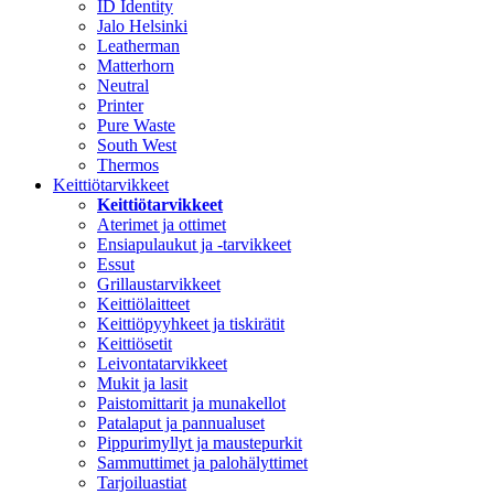
ID Identity
Jalo Helsinki
Leatherman
Matterhorn
Neutral
Printer
Pure Waste
South West
Thermos
Keittiötarvikkeet
Keittiötarvikkeet
Aterimet ja ottimet
Ensiapulaukut ja -tarvikkeet
Essut
Grillaustarvikkeet
Keittiölaitteet
Keittiöpyyhkeet ja tiskirätit
Keittiösetit
Leivontatarvikkeet
Mukit ja lasit
Paistomittarit ja munakellot
Patalaput ja pannualuset
Pippurimyllyt ja maustepurkit
Sammuttimet ja palohälyttimet
Tarjoiluastiat