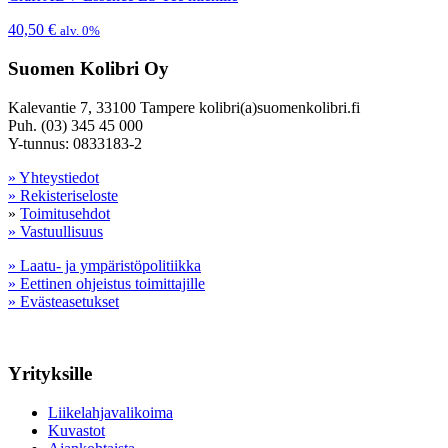
40,50
€
alv. 0%
Suomen Kolibri Oy
Kalevantie 7, 33100 Tampere kolibri(a)suomenkolibri.fi
Puh. (03) 345 45 000
Y-tunnus: 0833183-2
» Yhteystiedot
» Rekisteriseloste
»
Toimitusehdot
» Vastuullisuus
» Laatu- ja ympäristöpolitiikka
» Eettinen ohjeistus toimittajille
» Evästeasetukset
Yrityksille
Liikelahjavalikoima
Kuvastot