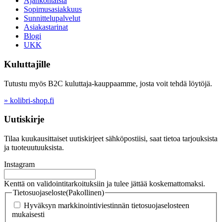
Ajankohtaista
Sopimusasiakkuus
Sunnittelupalvelut
Asiakastarinat
Blogi
UKK
Kuluttajille
Tutustu myös B2C kuluttaja-kauppaamme, josta voit tehdä löytöjä.
» kolibri-shop.fi
Uutiskirje
Tilaa kuukausittaiset uutiskirjeet sähköpostiisi, saat tietoa tarjouksista
ja tuoteuutuuksista.
Instagram
Kenttä on validointitarkoituksiin ja tulee jättää koskemattomaksi.
Tietosuojaseloste
(Pakollinen)
Hyväksyn markkinointiviestinnän tietosuojaselosteen
mukaisesti