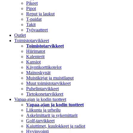
Pikeet
Pipot
Reput ja laukut
T-paidat
Takit
Työvaatteet
Outlet
Toimistotarvikkeet
Toimistotarvikkeet
Hiirimatot
Kalenterit
Kansiot
Käyntikorttikotelot
Mainoskynät
Muistikirjat ja muistilaput
Muut toimistotarvikkeet
Puhelintarvikkeet
Tietokonetarvikkeet
Vapaa-ajan ja kodin tuotteet
Vapaa-ajan ja kodin tuotteet
Liikunta ja urheilu
Askelmittarit ja sykemittarit
Golf-tarvikkeet
Kaiuttimet, kuulokkeet ja radiot
Hyvinvointi