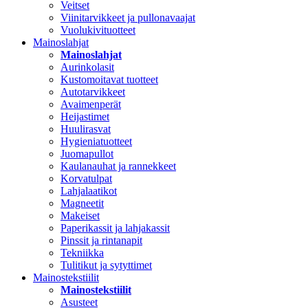
Veitset
Viinitarvikkeet ja pullonavaajat
Vuolukivituotteet
Mainoslahjat
Mainoslahjat
Aurinkolasit
Kustomoitavat tuotteet
Autotarvikkeet
Avaimenperät
Heijastimet
Huulirasvat
Hygieniatuotteet
Juomapullot
Kaulanauhat ja rannekkeet
Korvatulpat
Lahjalaatikot
Magneetit
Makeiset
Paperikassit ja lahjakassit
Pinssit ja rintanapit
Tekniikka
Tulitikut ja sytyttimet
Mainostekstiilit
Mainostekstiilit
Asusteet