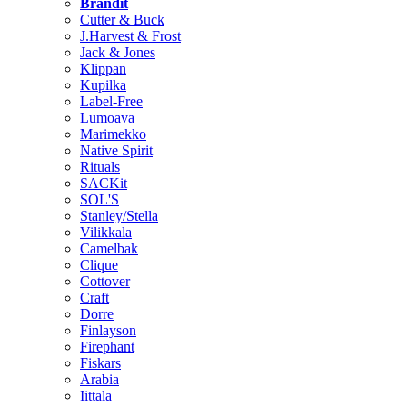
Brändit
Cutter & Buck
J.Harvest & Frost
Jack & Jones
Klippan
Kupilka
Label-Free
Lumoava
Marimekko
Native Spirit
Rituals
SACKit
SOL'S
Stanley/Stella
Vilikkala
Camelbak
Clique
Cottover
Craft
Dorre
Finlayson
Firephant
Fiskars
Arabia
Iittala