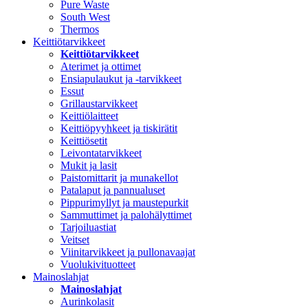
Pure Waste
South West
Thermos
Keittiötarvikkeet
Keittiötarvikkeet
Aterimet ja ottimet
Ensiapulaukut ja -tarvikkeet
Essut
Grillaustarvikkeet
Keittiölaitteet
Keittiöpyyhkeet ja tiskirätit
Keittiösetit
Leivontatarvikkeet
Mukit ja lasit
Paistomittarit ja munakellot
Patalaput ja pannualuset
Pippurimyllyt ja maustepurkit
Sammuttimet ja palohälyttimet
Tarjoiluastiat
Veitset
Viinitarvikkeet ja pullonavaajat
Vuolukivituotteet
Mainoslahjat
Mainoslahjat
Aurinkolasit