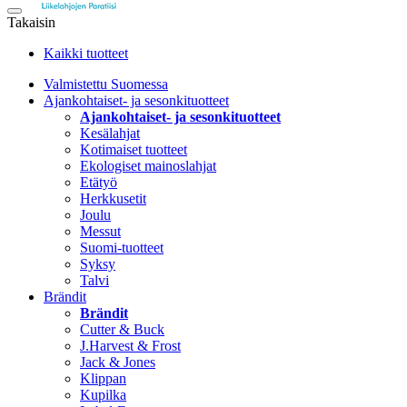
Takaisin
Kaikki tuotteet
Valmistettu Suomessa
Ajankohtaiset- ja sesonkituotteet
Ajankohtaiset- ja sesonkituotteet
Kesälahjat
Kotimaiset tuotteet
Ekologiset mainoslahjat
Etätyö
Herkkusetit
Joulu
Messut
Suomi-tuotteet
Syksy
Talvi
Brändit
Brändit
Cutter & Buck
J.Harvest & Frost
Jack & Jones
Klippan
Kupilka