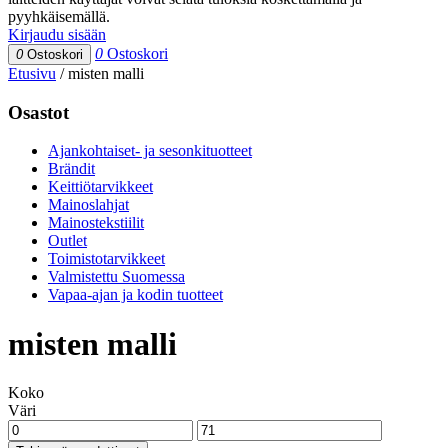
pyyhkäisemällä.
Kirjaudu sisään
0
Ostoskori
0
Ostoskori
Etusivu
/
misten malli
Osastot
Ajankohtaiset- ja sesonkituotteet
Brändit
Keittiötarvikkeet
Mainoslahjat
Mainostekstiilit
Outlet
Toimistotarvikkeet
Valmistettu Suomessa
Vapaa-ajan ja kodin tuotteet
misten malli
Koko
Väri