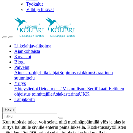
Työkalut
Viltit ja huovat
Liikelahjavalikoima
Ajankohtaista
Kuvastot
Blogi
Palvelut
Aineisto-ohje
Liikelahjat
Sopimusasiakkuus
Graafinen
suunnittelu
Yritys
Yhteystiedot
Tietoa meistä
Vastuullisuus
Sertifikaatit
Eettinen
ohjeistus toimittajille
Asiakastarinat
UKK
Lahjakortti
Haku
Kun tuloksia tulee, voit selata niitä nuolinäppäimillä ylös ja alas ja
siirtyä halutulle sivulle enterin painalluksella. Kosketusnäytöllisten
laitteiden käyttäjät voivat selata tuloksia koskettamalla ja