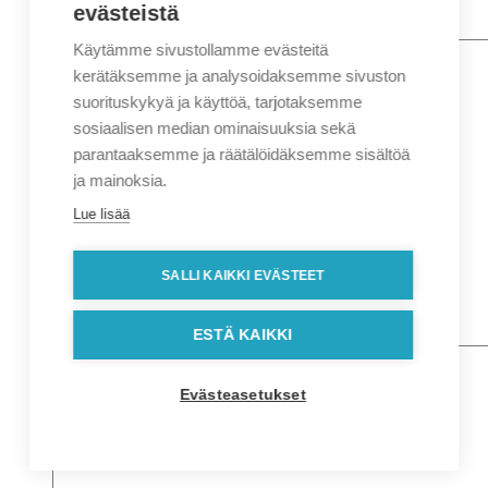
evästeistä
Käytämme sivustollamme evästeitä
Nimi
*
Etunimi
kerätäksemme ja analysoidaksemme sivuston
Sukunimi
suorituskykyä ja käyttöä, tarjotaksemme
Yritys
sosiaalisen median ominaisuuksia sekä
parantaaksemme ja räätälöidäksemme sisältöä
Sähköposti
*
ja mainoksia.
Puhelin
*
Lue lisää
Osoitetiedot
Lähiosoite
SALLI KAIKKI EVÄSTEET
Kaupunki
Postinumero
Viesti
ESTÄ KAIKKI
Evästeasetukset