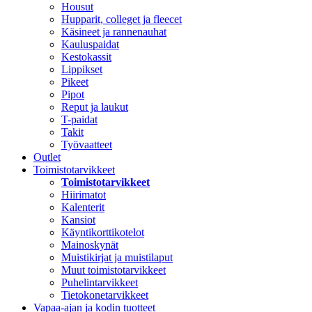
Housut
Hupparit, colleget ja fleecet
Käsineet ja rannenauhat
Kauluspaidat
Kestokassit
Lippikset
Pikeet
Pipot
Reput ja laukut
T-paidat
Takit
Työvaatteet
Outlet
Toimistotarvikkeet
Toimistotarvikkeet
Hiirimatot
Kalenterit
Kansiot
Käyntikorttikotelot
Mainoskynät
Muistikirjat ja muistilaput
Muut toimistotarvikkeet
Puhelintarvikkeet
Tietokonetarvikkeet
Vapaa-ajan ja kodin tuotteet