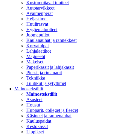
Kustomoitavat tuotteet
Autotarvikkeet
Avaimenperät
Heijastimet
Huulirasvat
Hygieniatuotteet
Juomapullot
Kaulanauhat ja rannekkeet
Korvatulpat
Lahjalaatikot
Magneetit
Makeiset
Paperikassit ja lahjakassit
Pinssit ja rintanapit
Tekniikka
Tulitikut ja sytyttimet
Mainostekstiilit
Mainostekstiilit
Asusteet
Housut
Hupparit, colleget ja fleecet
Käsineet ja rannenauhat
Kauluspaidat
Kestokassit
Lippikset