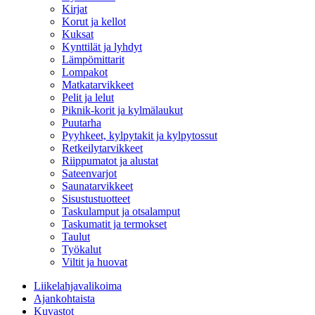
Kirjat
Korut ja kellot
Kuksat
Kynttilät ja lyhdyt
Lämpömittarit
Lompakot
Matkatarvikkeet
Pelit ja lelut
Piknik-korit ja kylmälaukut
Puutarha
Pyyhkeet, kylpytakit ja kylpytossut
Retkeilytarvikkeet
Riippumatot ja alustat
Sateenvarjot
Saunatarvikkeet
Sisustustuotteet
Taskulamput ja otsalamput
Taskumatit ja termokset
Taulut
Työkalut
Viltit ja huovat
Liikelahjavalikoima
Ajankohtaista
Kuvastot