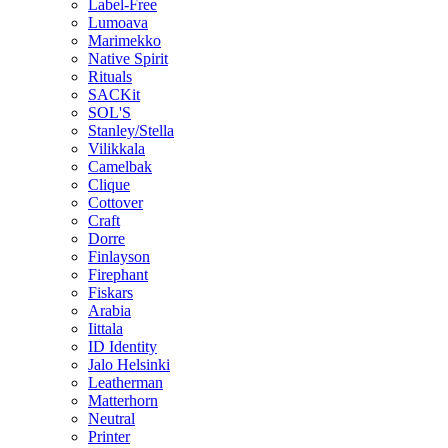
Label-Free
Lumoava
Marimekko
Native Spirit
Rituals
SACKit
SOL'S
Stanley/Stella
Vilikkala
Camelbak
Clique
Cottover
Craft
Dorre
Finlayson
Firephant
Fiskars
Arabia
Iittala
ID Identity
Jalo Helsinki
Leatherman
Matterhorn
Neutral
Printer