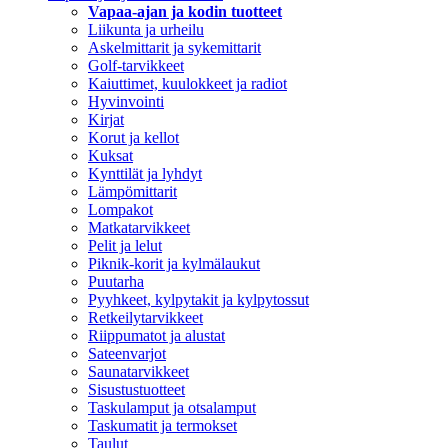
Vapaa-ajan ja kodin tuotteet
Liikunta ja urheilu
Askelmittarit ja sykemittarit
Golf-tarvikkeet
Kaiuttimet, kuulokkeet ja radiot
Hyvinvointi
Kirjat
Korut ja kellot
Kuksat
Kynttilät ja lyhdyt
Lämpömittarit
Lompakot
Matkatarvikkeet
Pelit ja lelut
Piknik-korit ja kylmälaukut
Puutarha
Pyyhkeet, kylpytakit ja kylpytossut
Retkeilytarvikkeet
Riippumatot ja alustat
Sateenvarjot
Saunatarvikkeet
Sisustustuotteet
Taskulamput ja otsalamput
Taskumatit ja termokset
Taulut