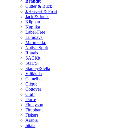
Brändit
Cutter & Buck
J.Harvest & Frost
Jack & Jones
Klippan
Kupilka
Label-Free
Lumoava
Marimekko
Native Spirit
Rituals
SACKit
SOL'S
Stanley/Stella
Vilikkala
Camelbak
Clique
Cottover
Craft
Dorre
Finlayson
Firephant
Fiskars
Arabia
Iittala