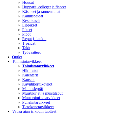
Housut
Hupparit, colleget ja fleecet
Käsineet ja rannenauhat
Kauluspaidat
Kestokassit
Lippikset
Pikeet
Pipot
Reput ja laukut
T-paidat
Takit
Työvaatteet
Outlet
Toimistotarvikkeet
Toimistotarvikkeet
Hiirimatot
Kalenterit
Kansiot
Käyntikorttikotelot
Mainoskynät
Muistikirjat ja muistilaput
Muut toimistotarvikkeet
Puhelintarvikkeet
Tietokonetarvikkeet
Vapaa-ajan ja kodin tuotteet