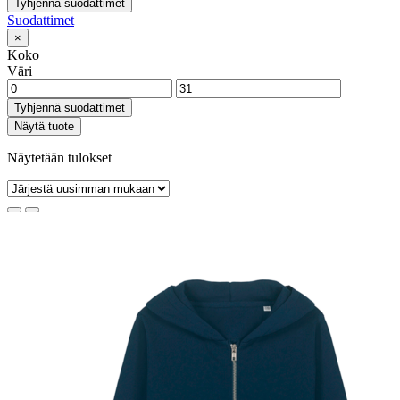
Tyhjennä suodattimet
Suodattimet
×
Koko
Väri
Tyhjennä suodattimet
Näytä tuote
Näytetään tulokset