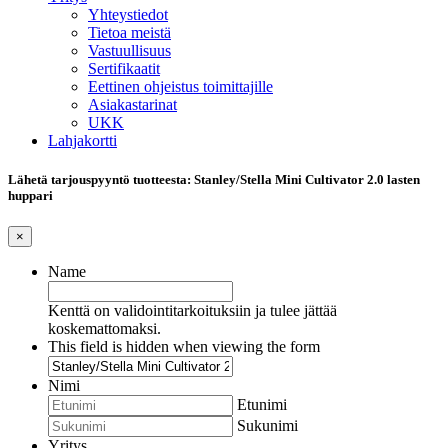
Yhteystiedot
Tietoa meistä
Vastuullisuus
Sertifikaatit
Eettinen ohjeistus toimittajille
Asiakastarinat
UKK
Lahjakortti
Lähetä tarjouspyyntö tuotteesta: Stanley/Stella Mini Cultivator 2.0 lasten
huppari
×
Name
Kenttä on validointitarkoituksiin ja tulee jättää
koskemattomaksi.
This field is hidden when viewing the form
Nimi
Etunimi
Sukunimi
Yritys