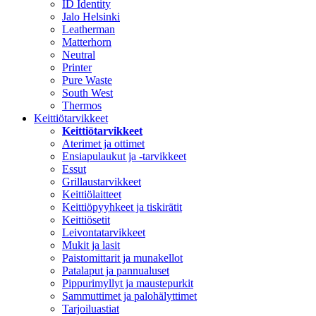
ID Identity
Jalo Helsinki
Leatherman
Matterhorn
Neutral
Printer
Pure Waste
South West
Thermos
Keittiötarvikkeet
Keittiötarvikkeet
Aterimet ja ottimet
Ensiapulaukut ja -tarvikkeet
Essut
Grillaustarvikkeet
Keittiölaitteet
Keittiöpyyhkeet ja tiskirätit
Keittiösetit
Leivontatarvikkeet
Mukit ja lasit
Paistomittarit ja munakellot
Patalaput ja pannualuset
Pippurimyllyt ja maustepurkit
Sammuttimet ja palohälyttimet
Tarjoiluastiat