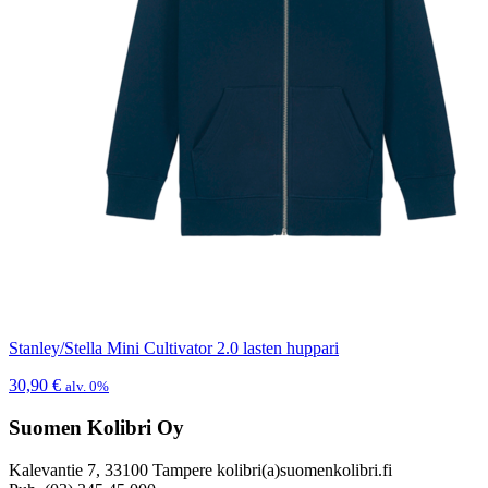
Stanley/Stella Mini Cultivator 2.0 lasten huppari
30,90
€
alv. 0%
Suomen Kolibri Oy
Kalevantie 7, 33100 Tampere kolibri(a)suomenkolibri.fi