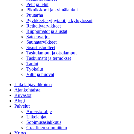
Pelit ja lelut
Piknik-korit ja kylmälaukut
Puutarha
Pyyhkeet, kylpytakit ja kylpytossut
Retkeilytarvikkeet
Riippumatot ja alustat
Sateenvarjot
Saunatarvikkeet
Sisustustuotteet
Taskulamput ja otsalamput
Taskumatit ja termokset
Taulut
Työkalut
Viltit ja huovat
Liikelahjavalikoima
Ajankohtaista
Kuvastot
Blogi
Palvelut
Aineisto-ohje
Liikelahjat
Sopimusasiakkuus
Graafinen suunnittelu
Yritys