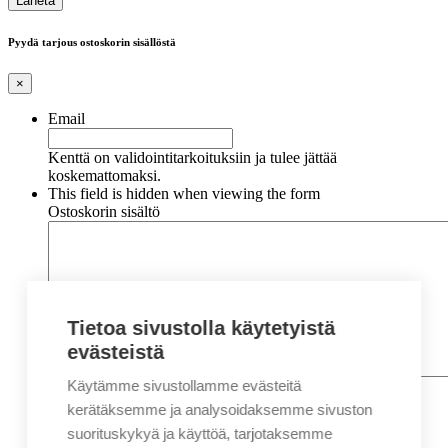
Pyydä tarjous ostoskorin sisällöstä
×
Email
Kenttä on validointitarkoituksiin ja tulee jättää
koskemattomaksi.
This field is hidden when viewing the form
Ostoskorin sisältö
Tietoa sivustolla käytetyistä
evästeistä
Käytämme sivustollamme evästeitä
Nimi
*
Etunimi
kerätäksemme ja analysoidaksemme sivuston
Sukunimi
suorituskykyä ja käyttöä, tarjotaksemme