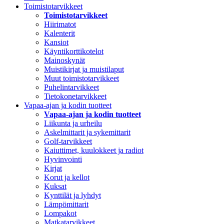
Toimistotarvikkeet
Toimistotarvikkeet
Hiirimatot
Kalenterit
Kansiot
Käyntikorttikotelot
Mainoskynät
Muistikirjat ja muistilaput
Muut toimistotarvikkeet
Puhelintarvikkeet
Tietokonetarvikkeet
Vapaa-ajan ja kodin tuotteet
Vapaa-ajan ja kodin tuotteet
Liikunta ja urheilu
Askelmittarit ja sykemittarit
Golf-tarvikkeet
Kaiuttimet, kuulokkeet ja radiot
Hyvinvointi
Kirjat
Korut ja kellot
Kuksat
Kynttilät ja lyhdyt
Lämpömittarit
Lompakot
Matkatarvikkeet