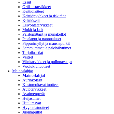
Essut
Grillaustarvikkeet
Keittiölaitteet
Keittiöpyyhkeet ja tiskirätit
Keittiösetit
Leivontatarvikkeet
Mukit ja lasit
Paistomittarit ja munakellot
Patalaput ja pannualuset
Pippurimyllyt ja maustepurkit
Sammuttimet ja palohälyttimet
Tarjoiluastiat
Veitset
Viinitarvikkeet ja pullonavaajat
Vuolukivituotteet
Mainoslahjat
Mainoslahjat
Aurinkolasit
Kustomoitavat tuotteet
Autotarvikkeet
Avaimenperät
Heijastimet
Huulirasvat
Hygieniatuotteet
Juomapullot