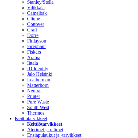
Stanley/Stella
Vilikkala
Camelbak
Clique
Cottover
Craft
Dorre
Finlayson
Firephant
Fiskars
Arabia
Iittala
ID Identity
Jalo Helsinki
Leatherman
Matterhorn
Neutral
Printer
Pure Waste
South West
Thermos
Keittiötarvikkeet
Keittiötarvikkeet
Aterimet ja ottimet
Ensiapulaukut ja -tarvikkeet