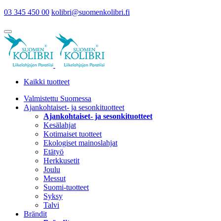
03 345 450 00
kolibri@suomenkolibri.fi
Kaikki tuotteet
Valmistettu Suomessa
Ajankohtaiset- ja sesonkituotteet
Ajankohtaiset- ja sesonkituotteet
Kesälahjat
Kotimaiset tuotteet
Ekologiset mainoslahjat
Etätyö
Herkkusetit
Joulu
Messut
Suomi-tuotteet
Syksy
Talvi
Brändit