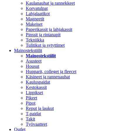
Kaulanauhat ja rannekkeet
Korvatulpat
Lahjalaatikot
Magneetit
Makeiset
Paperikassit ja lahjakassit
Pinssit ja rintanapit
Tekniikka
Tulitikut ja sytyttimet
Mainostekstiilit
Mainostekstiilit
Asusteet
Housut
Hupparit, colleget ja fleecet
Käsineet ja rannenauhat
Kauluspaidat
Kestokassit
Lippikset
Pikeet
Pipot
Reput ja laukut
T-paidat
Takit
Työvaatteet
Outlet