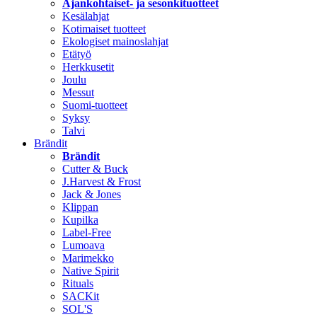
Ajankohtaiset- ja sesonkituotteet
Kesälahjat
Kotimaiset tuotteet
Ekologiset mainoslahjat
Etätyö
Herkkusetit
Joulu
Messut
Suomi-tuotteet
Syksy
Talvi
Brändit
Brändit
Cutter & Buck
J.Harvest & Frost
Jack & Jones
Klippan
Kupilka
Label-Free
Lumoava
Marimekko
Native Spirit
Rituals
SACKit
SOL'S