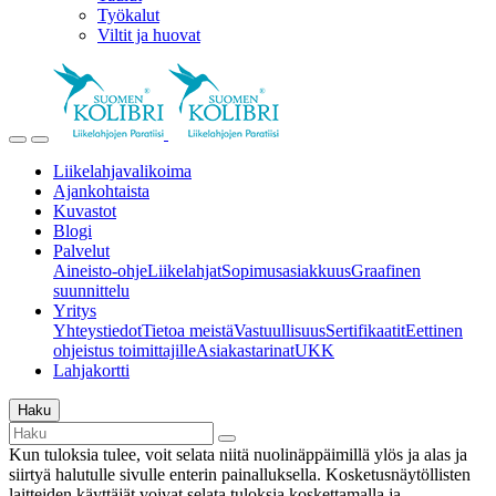
Työkalut
Viltit ja huovat
Liikelahjavalikoima
Ajankohtaista
Kuvastot
Blogi
Palvelut
Aineisto-ohje
Liikelahjat
Sopimusasiakkuus
Graafinen
suunnittelu
Yritys
Yhteystiedot
Tietoa meistä
Vastuullisuus
Sertifikaatit
Eettinen
ohjeistus toimittajille
Asiakastarinat
UKK
Lahjakortti
Haku
Kun tuloksia tulee, voit selata niitä nuolinäppäimillä ylös ja alas ja
siirtyä halutulle sivulle enterin painalluksella. Kosketusnäytöllisten
laitteiden käyttäjät voivat selata tuloksia koskettamalla ja