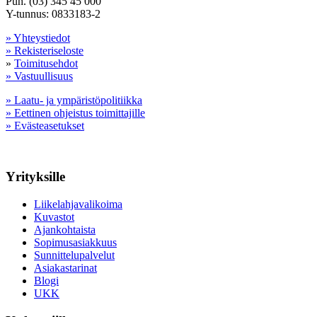
Puh. (03) 345 45 000
Y-tunnus: 0833183-2
» Yhteystiedot
» Rekisteriseloste
»
Toimitusehdot
» Vastuullisuus
» Laatu- ja ympäristöpolitiikka
» Eettinen ohjeistus toimittajille
» Evästeasetukset
Yrityksille
Liikelahjavalikoima
Kuvastot
Ajankohtaista
Sopimusasiakkuus
Sunnittelupalvelut
Asiakastarinat
Blogi
UKK