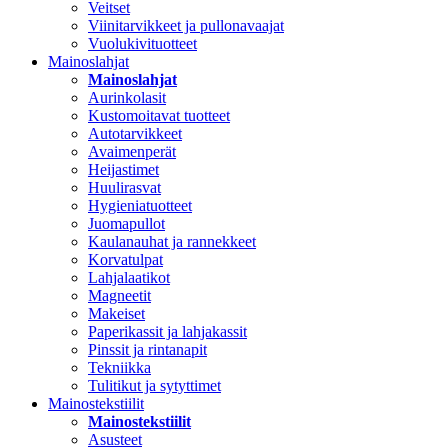
Veitset
Viinitarvikkeet ja pullonavaajat
Vuolukivituotteet
Mainoslahjat
Mainoslahjat
Aurinkolasit
Kustomoitavat tuotteet
Autotarvikkeet
Avaimenperät
Heijastimet
Huulirasvat
Hygieniatuotteet
Juomapullot
Kaulanauhat ja rannekkeet
Korvatulpat
Lahjalaatikot
Magneetit
Makeiset
Paperikassit ja lahjakassit
Pinssit ja rintanapit
Tekniikka
Tulitikut ja sytyttimet
Mainostekstiilit
Mainostekstiilit
Asusteet