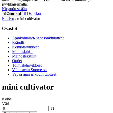
pyyhkäisemällä.
Kirjaudu sisään
0
Ostoskori
0
Ostoskori
Etusivu
/
mini cultivator
Osastot
Ajankohtaiset- ja sesonkituotteet
Brändit
Keittiötarvikkeet
Mainoslahjat
Mainostekstiilit
Outlet
Toimistotarvikkeet
Valmistettu Suomessa
Vapaa-ajan ja kodin tuotteet
mini cultivator
Koko
Väri