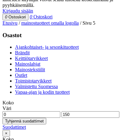
pyyhkäisemällä.
Kirjaudu sisään
0
Ostoskori
0
Ostoskori
Etusivu
/
mainostuotteet omalla logolla
/
Sivu 5
Osastot
Ajankohtaiset- ja sesonkituotteet
Brändit
Keittiötarvikkeet
Mainoslahjat
Mainostekstiilit
Outlet
Toimistotarvikkeet
Valmistettu Suomessa
Vapaa-ajan ja kodin tuotteet
Koko
Väri
Tyhjennä suodattimet
Suodattimet
×
Koko