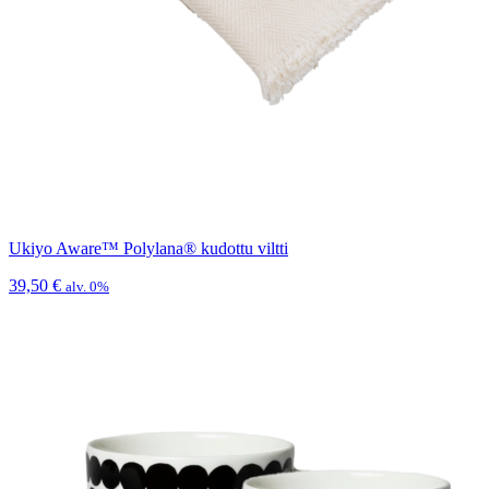
Ukiyo Aware™ Polylana® kudottu viltti
39,50
€
alv. 0%