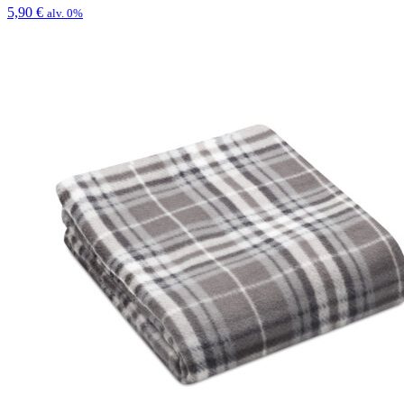
5,90
€
alv. 0%