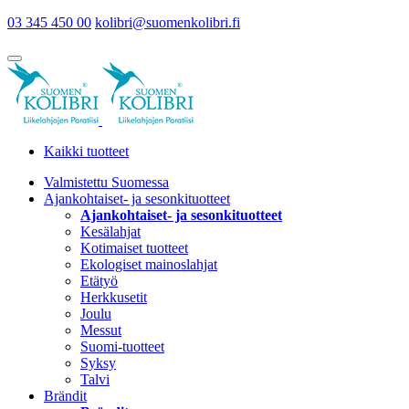
03 345 450 00
kolibri@suomenkolibri.fi
Kaikki tuotteet
Valmistettu Suomessa
Ajankohtaiset- ja sesonkituotteet
Ajankohtaiset- ja sesonkituotteet
Kesälahjat
Kotimaiset tuotteet
Ekologiset mainoslahjat
Etätyö
Herkkusetit
Joulu
Messut
Suomi-tuotteet
Syksy
Talvi
Brändit