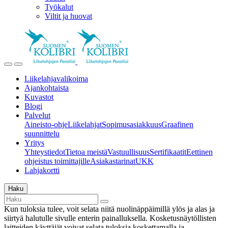
Työkalut
Viltit ja huovat
Liikelahjavalikoima
Ajankohtaista
Kuvastot
Blogi
Palvelut
Aineisto-ohje
Liikelahjat
Sopimusasiakkuus
Graafinen
suunnittelu
Yritys
Yhteystiedot
Tietoa meistä
Vastuullisuus
Sertifikaatit
Eettinen
ohjeistus toimittajille
Asiakastarinat
UKK
Lahjakortti
Haku
Kun tuloksia tulee, voit selata niitä nuolinäppäimillä ylös ja alas ja
siirtyä halutulle sivulle enterin painalluksella. Kosketusnäytöllisten
laitteiden käyttäjät voivat selata tuloksia koskettamalla ja