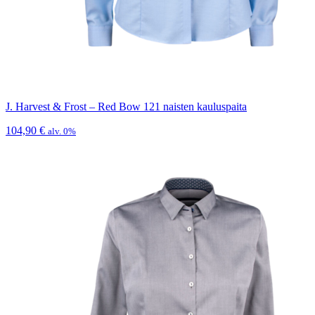
J. Harvest & Frost – Red Bow 121 naisten kauluspaita
104,90
€
alv. 0%