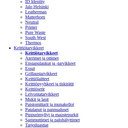
ID Identity
Jalo Helsinki
Leatherman
Matterhorn
Neutral
Printer
Pure Waste
South West
Thermos
Keittiötarvikkeet
Keittiötarvikkeet
Aterimet ja ottimet
Ensiapulaukut ja -tarvikkeet
Essut
Grillaustarvikkeet
Keittiölaitteet
Keittiöpyyhkeet ja tiskirätit
Keittiösetit
Leivontatarvikkeet
Mukit ja lasit
Paistomittarit ja munakellot
Patalaput ja pannualuset
Pippurimyllyt ja maustepurkit
Sammuttimet ja palohälyttimet
Tarjoiluastiat