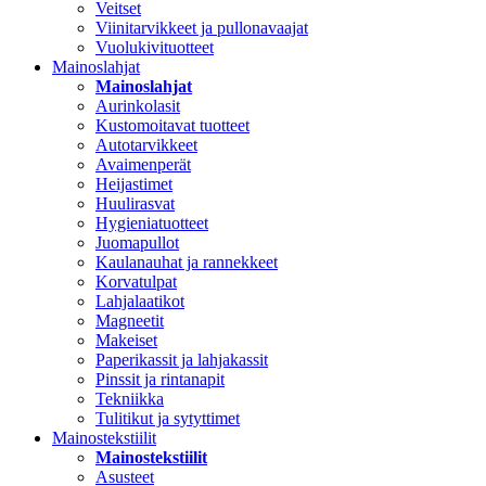
Veitset
Viinitarvikkeet ja pullonavaajat
Vuolukivituotteet
Mainoslahjat
Mainoslahjat
Aurinkolasit
Kustomoitavat tuotteet
Autotarvikkeet
Avaimenperät
Heijastimet
Huulirasvat
Hygieniatuotteet
Juomapullot
Kaulanauhat ja rannekkeet
Korvatulpat
Lahjalaatikot
Magneetit
Makeiset
Paperikassit ja lahjakassit
Pinssit ja rintanapit
Tekniikka
Tulitikut ja sytyttimet
Mainostekstiilit
Mainostekstiilit
Asusteet