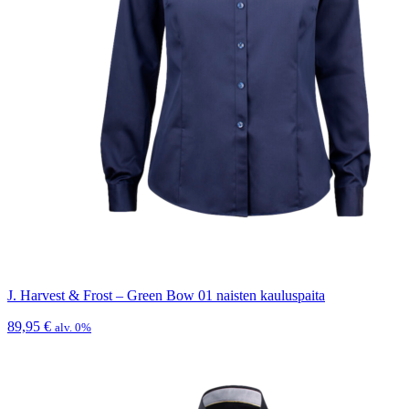
J. Harvest & Frost – Green Bow 01 naisten kauluspaita
89,95
€
alv. 0%