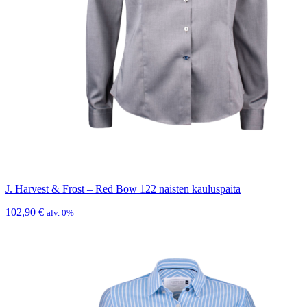
J. Harvest & Frost – Red Bow 122 naisten kauluspaita
102,90
€
alv. 0%