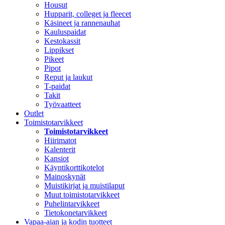
Housut
Hupparit, colleget ja fleecet
Käsineet ja rannenauhat
Kauluspaidat
Kestokassit
Lippikset
Pikeet
Pipot
Reput ja laukut
T-paidat
Takit
Työvaatteet
Outlet
Toimistotarvikkeet
Toimistotarvikkeet
Hiirimatot
Kalenterit
Kansiot
Käyntikorttikotelot
Mainoskynät
Muistikirjat ja muistilaput
Muut toimistotarvikkeet
Puhelintarvikkeet
Tietokonetarvikkeet
Vapaa-ajan ja kodin tuotteet