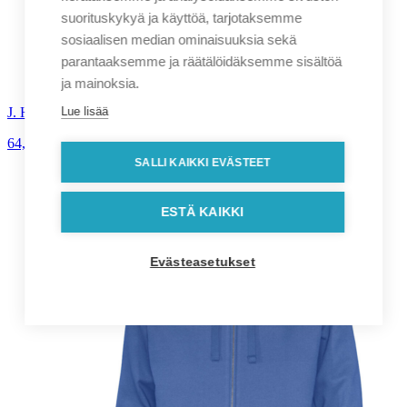
suorituskykyä ja käyttöä, tarjotaksemme
sosiaalisen median ominaisuuksia sekä
parantaaksemme ja räätälöidäksemme sisältöä
ja mainoksia.
Lue lisää
J. Harvest & Frost – Yellow Bow 50 naisten kauluspaita
64,90
€
alv. 0%
SALLI KAIKKI EVÄSTEET
ESTÄ KAIKKI
Evästeasetukset