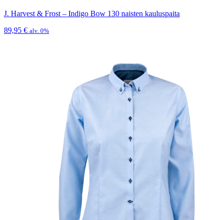
J. Harvest & Frost – Indigo Bow 130 naisten kauluspaita
89,95
€
alv. 0%