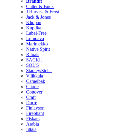
Brändit
Cutter & Buck
J.Harvest & Frost
Jack & Jones
Klippan
Kupilka
Label-Free
Lumoava
Marimekko
Native Spirit
Rituals
SACKit
SOL'S
Stanley/Stella
Vilikkala
Camelbak
Clique
Cottover
Craft
Dorre
Finlayson
Firephant
Fiskars
Arabia
Iittala