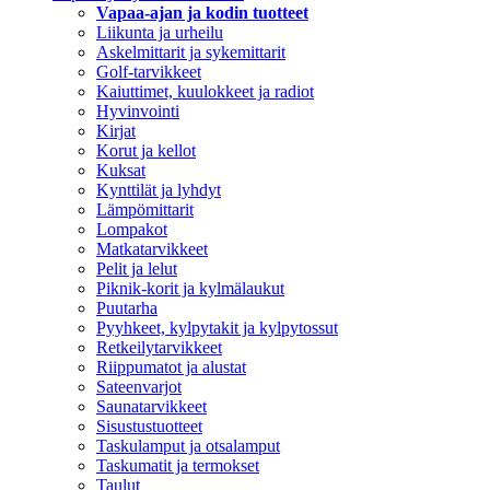
Vapaa-ajan ja kodin tuotteet
Liikunta ja urheilu
Askelmittarit ja sykemittarit
Golf-tarvikkeet
Kaiuttimet, kuulokkeet ja radiot
Hyvinvointi
Kirjat
Korut ja kellot
Kuksat
Kynttilät ja lyhdyt
Lämpömittarit
Lompakot
Matkatarvikkeet
Pelit ja lelut
Piknik-korit ja kylmälaukut
Puutarha
Pyyhkeet, kylpytakit ja kylpytossut
Retkeilytarvikkeet
Riippumatot ja alustat
Sateenvarjot
Saunatarvikkeet
Sisustustuotteet
Taskulamput ja otsalamput
Taskumatit ja termokset
Taulut