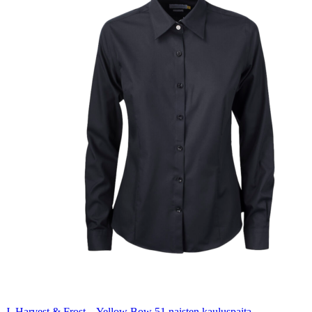
J. Harvest & Frost – Yellow Bow 51 naisten kauluspaita