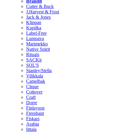
Brändit
Cutter & Buck
J.Harvest & Frost
Jack & Jones
Klippan
Kupilka
Label-Free
Lumoava
Marimekko
Native Spirit
Rituals
SACKit
SOL'S
Stanley/Stella
Vilikkala
Camelbak
Clique
Cottover
Craft
Dorre
Finlayson
Firephant
Fiskars
Arabia
Iittala