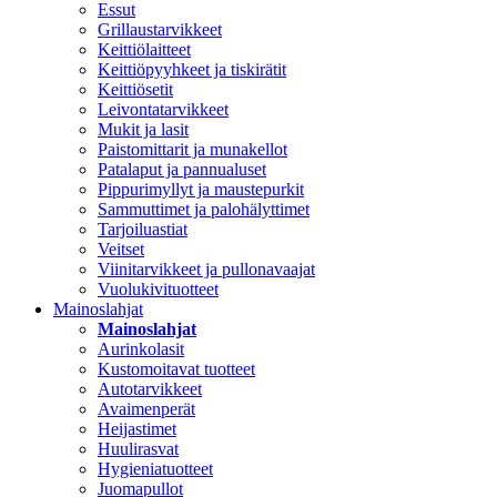
Essut
Grillaustarvikkeet
Keittiölaitteet
Keittiöpyyhkeet ja tiskirätit
Keittiösetit
Leivontatarvikkeet
Mukit ja lasit
Paistomittarit ja munakellot
Patalaput ja pannualuset
Pippurimyllyt ja maustepurkit
Sammuttimet ja palohälyttimet
Tarjoiluastiat
Veitset
Viinitarvikkeet ja pullonavaajat
Vuolukivituotteet
Mainoslahjat
Mainoslahjat
Aurinkolasit
Kustomoitavat tuotteet
Autotarvikkeet
Avaimenperät
Heijastimet
Huulirasvat
Hygieniatuotteet
Juomapullot