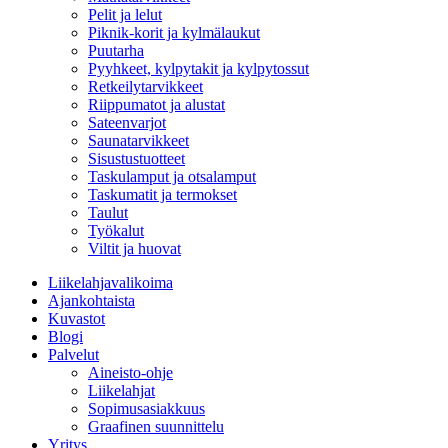
Pelit ja lelut
Piknik-korit ja kylmälaukut
Puutarha
Pyyhkeet, kylpytakit ja kylpytossut
Retkeilytarvikkeet
Riippumatot ja alustat
Sateenvarjot
Saunatarvikkeet
Sisustustuotteet
Taskulamput ja otsalamput
Taskumatit ja termokset
Taulut
Työkalut
Viltit ja huovat
Liikelahjavalikoima
Ajankohtaista
Kuvastot
Blogi
Palvelut
Aineisto-ohje
Liikelahjat
Sopimusasiakkuus
Graafinen suunnittelu
Yritys