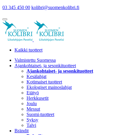
03 345 450 00
kolibri@suomenkolibri.fi
Kaikki tuotteet
Valmistettu Suomessa
Ajankohtaiset- ja sesonkituotteet
Ajankohtaiset- ja sesonkituotteet
Kesälahjat
Kotimaiset tuotteet
Ekologiset mainoslahjat
Etätyö
Herkkusetit
Joulu
Messut
Suomi-tuotteet
Syksy
Talvi
Brändit