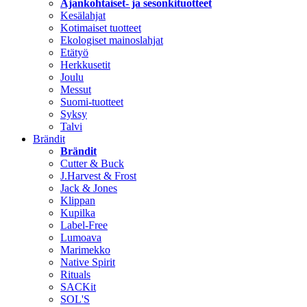
Ajankohtaiset- ja sesonkituotteet
Kesälahjat
Kotimaiset tuotteet
Ekologiset mainoslahjat
Etätyö
Herkkusetit
Joulu
Messut
Suomi-tuotteet
Syksy
Talvi
Brändit
Brändit
Cutter & Buck
J.Harvest & Frost
Jack & Jones
Klippan
Kupilka
Label-Free
Lumoava
Marimekko
Native Spirit
Rituals
SACKit
SOL'S