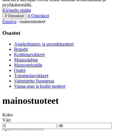
pyyhkäisemällä.
Kirjaudu sisään
0
Ostoskori
0
Ostoskori
Etusivu
/
mainostuoteet
Osastot
Ajankohtaiset- ja sesonkituotteet
Brändit
Keittiötarvikkeet
Mainoslahjat
Mainostekstiilit
Outlet
Toimistotarvikkeet
Valmistettu Suomessa
Vapaa-ajan ja kodin tuotteet
mainostuoteet
Koko
Väri