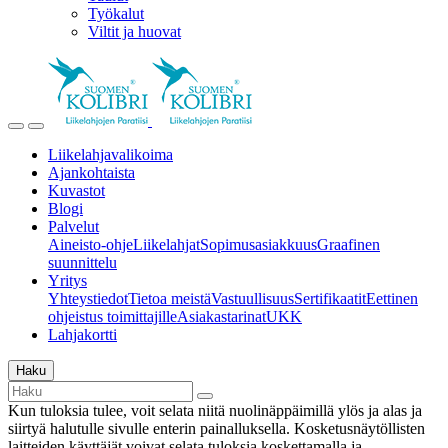
Työkalut
Viltit ja huovat
Liikelahjavalikoima
Ajankohtaista
Kuvastot
Blogi
Palvelut
Aineisto-ohje
Liikelahjat
Sopimusasiakkuus
Graafinen
suunnittelu
Yritys
Yhteystiedot
Tietoa meistä
Vastuullisuus
Sertifikaatit
Eettinen
ohjeistus toimittajille
Asiakastarinat
UKK
Lahjakortti
Haku
Kun tuloksia tulee, voit selata niitä nuolinäppäimillä ylös ja alas ja
siirtyä halutulle sivulle enterin painalluksella. Kosketusnäytöllisten
laitteiden käyttäjät voivat selata tuloksia koskettamalla ja