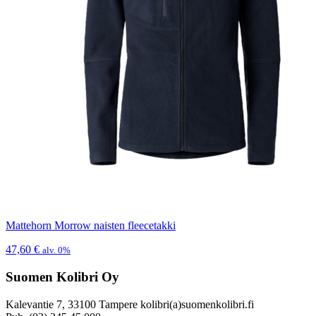
Mattehorn Morrow naisten fleecetakki
47,60
€
alv. 0%
Suomen Kolibri Oy
Kalevantie 7, 33100 Tampere kolibri(a)suomenkolibri.fi