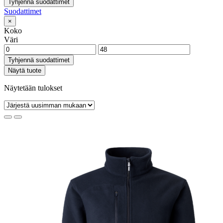
Tyhjennä suodattimet
Suodattimet
×
Koko
Väri
Tyhjennä suodattimet
Näytä tuote
Näytetään tulokset