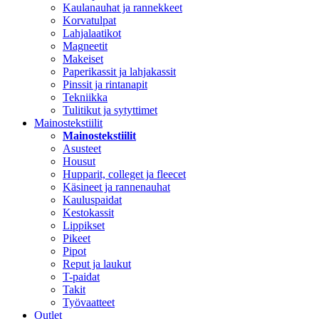
Kaulanauhat ja rannekkeet
Korvatulpat
Lahjalaatikot
Magneetit
Makeiset
Paperikassit ja lahjakassit
Pinssit ja rintanapit
Tekniikka
Tulitikut ja sytyttimet
Mainostekstiilit
Mainostekstiilit
Asusteet
Housut
Hupparit, colleget ja fleecet
Käsineet ja rannenauhat
Kauluspaidat
Kestokassit
Lippikset
Pikeet
Pipot
Reput ja laukut
T-paidat
Takit
Työvaatteet
Outlet