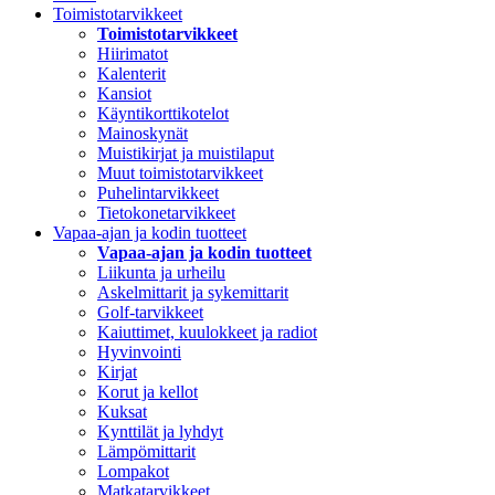
Toimistotarvikkeet
Toimistotarvikkeet
Hiirimatot
Kalenterit
Kansiot
Käyntikorttikotelot
Mainoskynät
Muistikirjat ja muistilaput
Muut toimistotarvikkeet
Puhelintarvikkeet
Tietokonetarvikkeet
Vapaa-ajan ja kodin tuotteet
Vapaa-ajan ja kodin tuotteet
Liikunta ja urheilu
Askelmittarit ja sykemittarit
Golf-tarvikkeet
Kaiuttimet, kuulokkeet ja radiot
Hyvinvointi
Kirjat
Korut ja kellot
Kuksat
Kynttilät ja lyhdyt
Lämpömittarit
Lompakot
Matkatarvikkeet