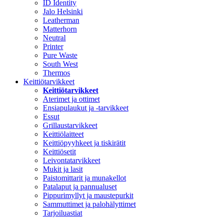
ID Identity
Jalo Helsinki
Leatherman
Matterhorn
Neutral
Printer
Pure Waste
South West
Thermos
Keittiötarvikkeet
Keittiötarvikkeet
Aterimet ja ottimet
Ensiapulaukut ja -tarvikkeet
Essut
Grillaustarvikkeet
Keittiölaitteet
Keittiöpyyhkeet ja tiskirätit
Keittiösetit
Leivontatarvikkeet
Mukit ja lasit
Paistomittarit ja munakellot
Patalaput ja pannualuset
Pippurimyllyt ja maustepurkit
Sammuttimet ja palohälyttimet
Tarjoiluastiat