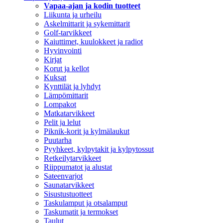
Vapaa-ajan ja kodin tuotteet
Liikunta ja urheilu
Askelmittarit ja sykemittarit
Golf-tarvikkeet
Kaiuttimet, kuulokkeet ja radiot
Hyvinvointi
Kirjat
Korut ja kellot
Kuksat
Kynttilät ja lyhdyt
Lämpömittarit
Lompakot
Matkatarvikkeet
Pelit ja lelut
Piknik-korit ja kylmälaukut
Puutarha
Pyyhkeet, kylpytakit ja kylpytossut
Retkeilytarvikkeet
Riippumatot ja alustat
Sateenvarjot
Saunatarvikkeet
Sisustustuotteet
Taskulamput ja otsalamput
Taskumatit ja termokset
Taulut