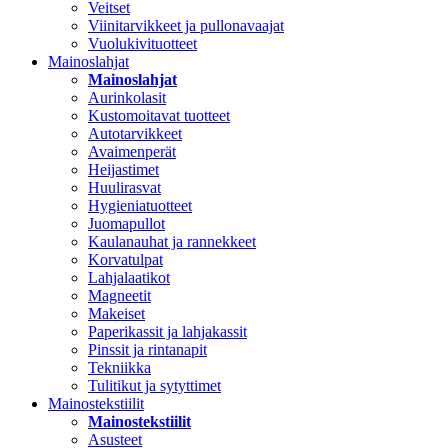
Veitset
Viinitarvikkeet ja pullonavaajat
Vuolukivituotteet
Mainoslahjat
Mainoslahjat
Aurinkolasit
Kustomoitavat tuotteet
Autotarvikkeet
Avaimenperät
Heijastimet
Huulirasvat
Hygieniatuotteet
Juomapullot
Kaulanauhat ja rannekkeet
Korvatulpat
Lahjalaatikot
Magneetit
Makeiset
Paperikassit ja lahjakassit
Pinssit ja rintanapit
Tekniikka
Tulitikut ja sytyttimet
Mainostekstiilit
Mainostekstiilit
Asusteet