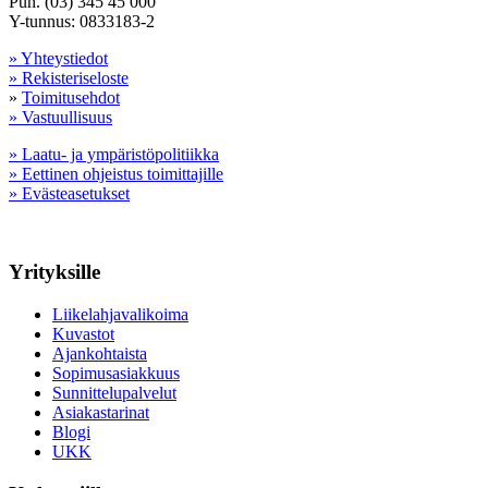
Puh. (03) 345 45 000
Y-tunnus: 0833183-2
» Yhteystiedot
» Rekisteriseloste
»
Toimitusehdot
» Vastuullisuus
» Laatu- ja ympäristöpolitiikka
» Eettinen ohjeistus toimittajille
» Evästeasetukset
Yrityksille
Liikelahjavalikoima
Kuvastot
Ajankohtaista
Sopimusasiakkuus
Sunnittelupalvelut
Asiakastarinat
Blogi
UKK