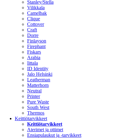
Stanley/Stella
Vilikkala
Camelbak
Clique
Cottover
Craft
Dorre
Finlayson
Firephant
Fiskars
Arabia
Iittala
ID Identity
Jalo Helsinki
Leatherman
Matterhorn
Neutral
Printer
Pure Waste
South West
Thermos
Keittiötarvikkeet
Keittiötarvikkeet
Aterimet ja ottimet
Ensiapulaukut ja -tarvikkeet