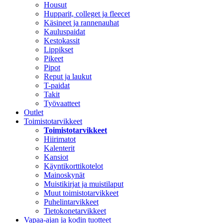
Housut
Hupparit, colleget ja fleecet
Käsineet ja rannenauhat
Kauluspaidat
Kestokassit
Lippikset
Pikeet
Pipot
Reput ja laukut
T-paidat
Takit
Työvaatteet
Outlet
Toimistotarvikkeet
Toimistotarvikkeet
Hiirimatot
Kalenterit
Kansiot
Käyntikorttikotelot
Mainoskynät
Muistikirjat ja muistilaput
Muut toimistotarvikkeet
Puhelintarvikkeet
Tietokonetarvikkeet
Vapaa-ajan ja kodin tuotteet