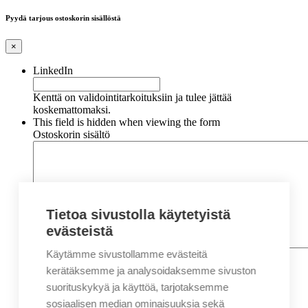
Pyydä tarjous ostoskorin sisällöstä
×
LinkedIn
Kenttä on validointitarkoituksiin ja tulee jättää
koskemattomaksi.
This field is hidden when viewing the form
Ostoskorin sisältö
Tietoa sivustolla käytetyistä
evästeistä
Käytämme sivustollamme evästeitä
Nimi
*
Etunimi
kerätäksemme ja analysoidaksemme sivuston
Sukunimi
suorituskykyä ja käyttöä, tarjotaksemme
Yritys
sosiaalisen median ominaisuuksia sekä