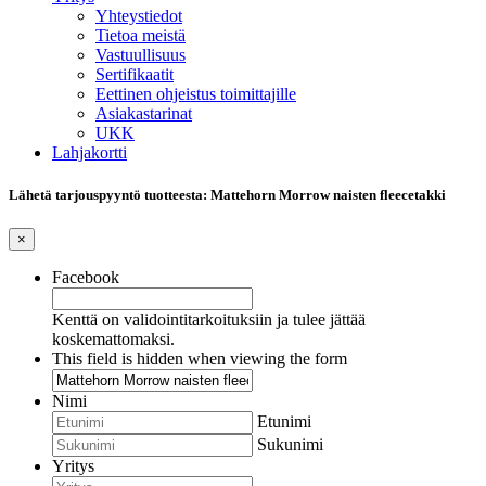
Yhteystiedot
Tietoa meistä
Vastuullisuus
Sertifikaatit
Eettinen ohjeistus toimittajille
Asiakastarinat
UKK
Lahjakortti
Lähetä tarjouspyyntö tuotteesta: Mattehorn Morrow naisten fleecetakki
×
Facebook
Kenttä on validointitarkoituksiin ja tulee jättää
koskemattomaksi.
This field is hidden when viewing the form
Nimi
Etunimi
Sukunimi
Yritys