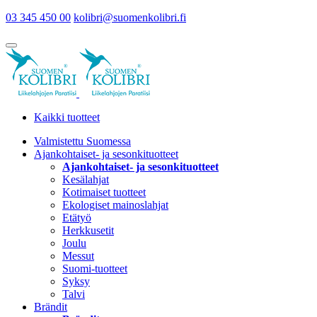
03 345 450 00
kolibri@suomenkolibri.fi
Kaikki tuotteet
Valmistettu Suomessa
Ajankohtaiset- ja sesonkituotteet
Ajankohtaiset- ja sesonkituotteet
Kesälahjat
Kotimaiset tuotteet
Ekologiset mainoslahjat
Etätyö
Herkkusetit
Joulu
Messut
Suomi-tuotteet
Syksy
Talvi
Brändit