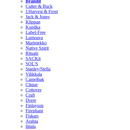
Brändit
Cutter & Buck
J.Harvest & Frost
Jack & Jones
Klippan
Kupilka
Label-Free
Lumoava
Marimekko
Native Spirit
Rituals
SACKit
SOL'S
Stanley/Stella
Vilikkala
Camelbak
Clique
Cottover
Craft
Dorre
Finlayson
Firephant
Fiskars
Arabia
Iittala