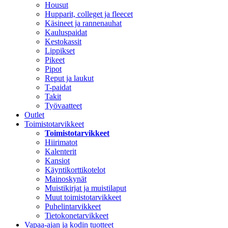
Housut
Hupparit, colleget ja fleecet
Käsineet ja rannenauhat
Kauluspaidat
Kestokassit
Lippikset
Pikeet
Pipot
Reput ja laukut
T-paidat
Takit
Työvaatteet
Outlet
Toimistotarvikkeet
Toimistotarvikkeet
Hiirimatot
Kalenterit
Kansiot
Käyntikorttikotelot
Mainoskynät
Muistikirjat ja muistilaput
Muut toimistotarvikkeet
Puhelintarvikkeet
Tietokonetarvikkeet
Vapaa-ajan ja kodin tuotteet