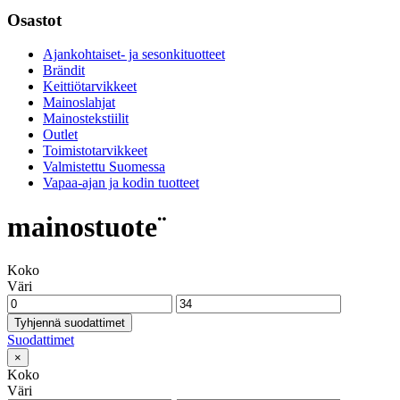
Osastot
Ajankohtaiset- ja sesonkituotteet
Brändit
Keittiötarvikkeet
Mainoslahjat
Mainostekstiilit
Outlet
Toimistotarvikkeet
Valmistettu Suomessa
Vapaa-ajan ja kodin tuotteet
mainostuote¨
Koko
Väri
Tyhjennä suodattimet
Suodattimet
×
Koko
Väri