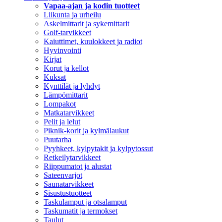
Vapaa-ajan ja kodin tuotteet
Liikunta ja urheilu
Askelmittarit ja sykemittarit
Golf-tarvikkeet
Kaiuttimet, kuulokkeet ja radiot
Hyvinvointi
Kirjat
Korut ja kellot
Kuksat
Kynttilät ja lyhdyt
Lämpömittarit
Lompakot
Matkatarvikkeet
Pelit ja lelut
Piknik-korit ja kylmälaukut
Puutarha
Pyyhkeet, kylpytakit ja kylpytossut
Retkeilytarvikkeet
Riippumatot ja alustat
Sateenvarjot
Saunatarvikkeet
Sisustustuotteet
Taskulamput ja otsalamput
Taskumatit ja termokset
Taulut