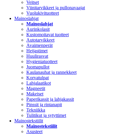
Veitset
Viinitarvikkeet ja pullonavaajat
Vuolukivituotteet
Mainoslahjat
Mainoslahjat
Aurinkolasit
Kustomoitavat tuotteet
Autotarvikkeet
Avaimenperät
Heijastimet
Huulirasvat
Hygieniatuotteet
Juomapullot
Kaulanauhat ja rannekkeet
Korvatulpat
Lahjalaatikot
Magneetit
Makeiset
Paperikassit ja lahjakassit
Pinssit ja rintanapit
Tekniikka
Tulitikut ja sytyttimet
Mainostekstiilit
Mainostekstiilit
Asusteet