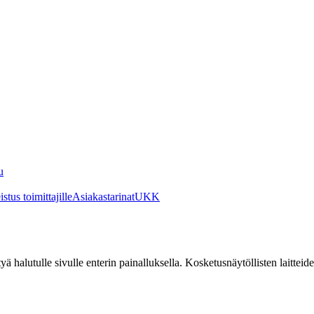
u
stus toimittajille
Asiakastarinat
UKK
irtyä halutulle sivulle enterin painalluksella. Kosketusnäytöllisten laittei