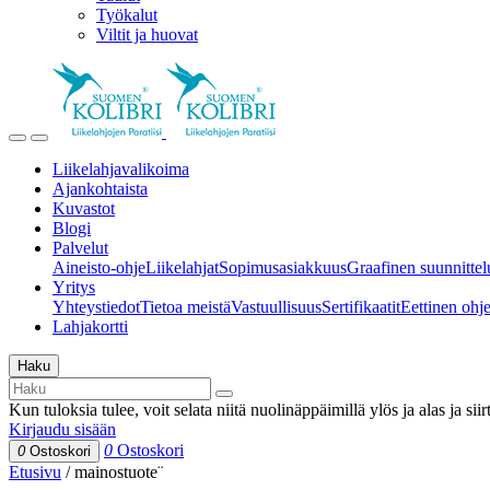
Työkalut
Viltit ja huovat
Liikelahjavalikoima
Ajankohtaista
Kuvastot
Blogi
Palvelut
Aineisto-ohje
Liikelahjat
Sopimusasiakkuus
Graafinen suunnittel
Yritys
Yhteystiedot
Tietoa meistä
Vastuullisuus
Sertifikaatit
Eettinen ohjei
Lahjakortti
Haku
Kun tuloksia tulee, voit selata niitä nuolinäppäimillä ylös ja alas ja si
Kirjaudu sisään
0
Ostoskori
0
Ostoskori
Etusivu
/
mainostuote¨