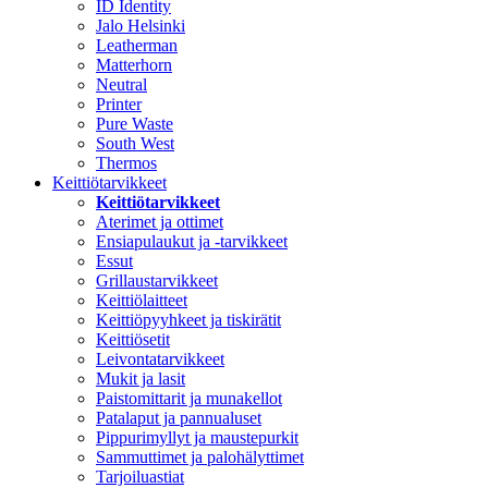
ID Identity
Jalo Helsinki
Leatherman
Matterhorn
Neutral
Printer
Pure Waste
South West
Thermos
Keittiötarvikkeet
Keittiötarvikkeet
Aterimet ja ottimet
Ensiapulaukut ja -tarvikkeet
Essut
Grillaustarvikkeet
Keittiölaitteet
Keittiöpyyhkeet ja tiskirätit
Keittiösetit
Leivontatarvikkeet
Mukit ja lasit
Paistomittarit ja munakellot
Patalaput ja pannualuset
Pippurimyllyt ja maustepurkit
Sammuttimet ja palohälyttimet
Tarjoiluastiat