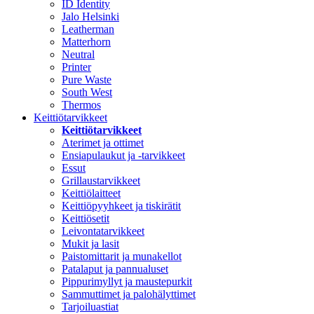
ID Identity
Jalo Helsinki
Leatherman
Matterhorn
Neutral
Printer
Pure Waste
South West
Thermos
Keittiötarvikkeet
Keittiötarvikkeet
Aterimet ja ottimet
Ensiapulaukut ja -tarvikkeet
Essut
Grillaustarvikkeet
Keittiölaitteet
Keittiöpyyhkeet ja tiskirätit
Keittiösetit
Leivontatarvikkeet
Mukit ja lasit
Paistomittarit ja munakellot
Patalaput ja pannualuset
Pippurimyllyt ja maustepurkit
Sammuttimet ja palohälyttimet
Tarjoiluastiat