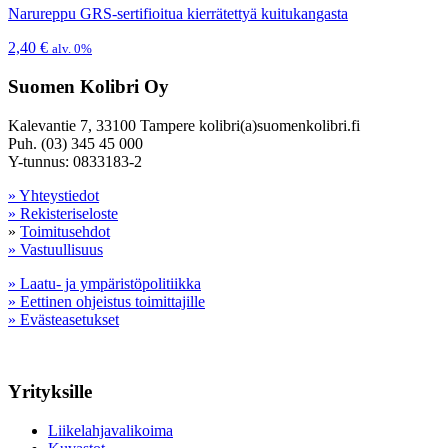
Narureppu GRS-sertifioitua kierrätettyä kuitukangasta
2,40
€
alv. 0%
Suomen Kolibri Oy
Kalevantie 7, 33100 Tampere kolibri(a)suomenkolibri.fi
Puh. (03) 345 45 000
Y-tunnus: 0833183-2
» Yhteystiedot
» Rekisteriseloste
»
Toimitusehdot
» Vastuullisuus
» Laatu- ja ympäristöpolitiikka
» Eettinen ohjeistus toimittajille
» Evästeasetukset
Yrityksille
Liikelahjavalikoima