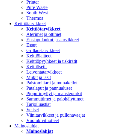
Printer
Pure Waste
South West
Thermos
Keittiötarvikkeet
Keittiötarvikkeet
Aterimet ja ottimet
Ensiapulaukut ja -tarvikkeet
Essut
Grillaustarvikkeet
Keittiölaitteet
Keittiöpyyhkeet ja tiskirätit
Keittiösetit
Leivontatarvikkeet
Mukit ja lasit
Paistomittarit ja munakellot
Patalaput ja pannualuset
Pippurimyllyt ja maustepurkit
Sammuttimet ja palohälyttimet
Tarjoiluastiat
Veitset
Viinitarvikkeet ja pullonavaajat
Vuolukivituotteet
Mainoslahjat
Mainoslahjat