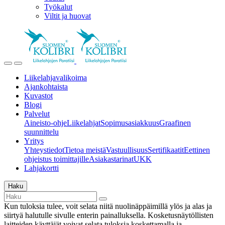
Työkalut
Viltit ja huovat
Liikelahjavalikoima
Ajankohtaista
Kuvastot
Blogi
Palvelut
Aineisto-ohje
Liikelahjat
Sopimusasiakkuus
Graafinen
suunnittelu
Yritys
Yhteystiedot
Tietoa meistä
Vastuullisuus
Sertifikaatit
Eettinen
ohjeistus toimittajille
Asiakastarinat
UKK
Lahjakortti
Haku
Kun tuloksia tulee, voit selata niitä nuolinäppäimillä ylös ja alas ja
siirtyä halutulle sivulle enterin painalluksella. Kosketusnäytöllisten
laitteiden käyttäjät voivat selata tuloksia koskettamalla ja