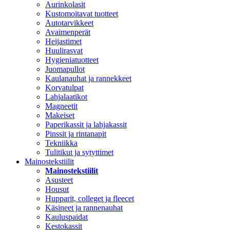
Aurinkolasit
Kustomoitavat tuotteet
Autotarvikkeet
Avaimenperät
Heijastimet
Huulirasvat
Hygieniatuotteet
Juomapullot
Kaulanauhat ja rannekkeet
Korvatulpat
Lahjalaatikot
Magneetit
Makeiset
Paperikassit ja lahjakassit
Pinssit ja rintanapit
Tekniikka
Tulitikut ja sytyttimet
Mainostekstiilit
Mainostekstiilit
Asusteet
Housut
Hupparit, colleget ja fleecet
Käsineet ja rannenauhat
Kauluspaidat
Kestokassit