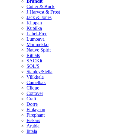
Brändit
Cutter & Buck
J.Harvest & Frost
Jack & Jones
Klippan
Kupilka
Label-Free
Lumoava
Marimekko
Native Spirit
Rituals
SACKit
SOL'S
Stanley/Stella
Vilikkala
Camelbak
Clique
Cottover
Craft
Dorre
Finlayson
Firephant
Fiskars
Arabia
Iittala