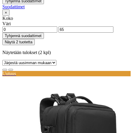
Tyhjennä suodattimet
Suodattimet
×
Koko
Väri
Tyhjennä suodattimet
Näytä 2 tuotetta
Näytetään tulokset (2 kpl)
Uutuus