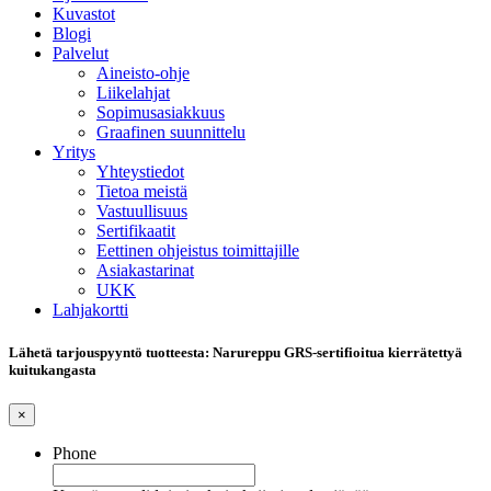
Kuvastot
Blogi
Palvelut
Aineisto-ohje
Liikelahjat
Sopimusasiakkuus
Graafinen suunnittelu
Yritys
Yhteystiedot
Tietoa meistä
Vastuullisuus
Sertifikaatit
Eettinen ohjeistus toimittajille
Asiakastarinat
UKK
Lahjakortti
Lähetä tarjouspyyntö tuotteesta: Narureppu GRS-sertifioitua kierrätettyä
kuitukangasta
×
Phone