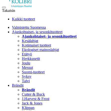
Takaisin
Kaikki tuotteet
Valmistettu Suomessa
Ajankohtaiset- ja sesonkituotteet
Ajankohtaiset- ja sesonkituotteet
Kesälahjat
Kotimaiset tuotteet
Ekologiset mainoslahjat
Etätyö
Herkkusetit
Joulu
Messut
Suomi-tuotteet
Syksy
Talvi
Brändit
Brändit
Cutter & Buck
J.Harvest & Frost
Jack & Jones
Klippan