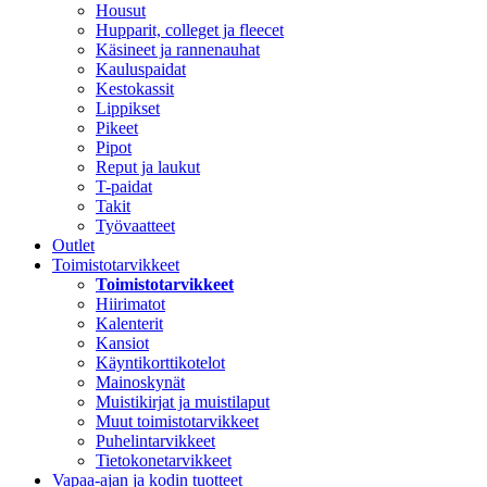
Housut
Hupparit, colleget ja fleecet
Käsineet ja rannenauhat
Kauluspaidat
Kestokassit
Lippikset
Pikeet
Pipot
Reput ja laukut
T-paidat
Takit
Työvaatteet
Outlet
Toimistotarvikkeet
Toimistotarvikkeet
Hiirimatot
Kalenterit
Kansiot
Käyntikorttikotelot
Mainoskynät
Muistikirjat ja muistilaput
Muut toimistotarvikkeet
Puhelintarvikkeet
Tietokonetarvikkeet
Vapaa-ajan ja kodin tuotteet