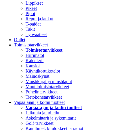
Lippikset
Pikeet
Pipot
Reput ja laukut
T-paidat
Takit
Työvaatteet
Outlet
Toimistotarvikkeet
Toimistotarvikkeet
Hiirimatot
Kalenterit
Kansiot
Käyntikorttikotelot
Mainoskynät
Muistikirjat ja muistilaput
Muut toimistotarvikkeet
Puhelintarvikkeet
Tietokonetarvikkeet
Vapaa-ajan ja kodin tuotteet
Vapaa-ajan ja kodin tuotteet
Liikunta ja urheilu
Askelmittarit ja sykemittarit
Golf-tarvikkeet
Kaiuttimet, kuulokkeet ja radiot