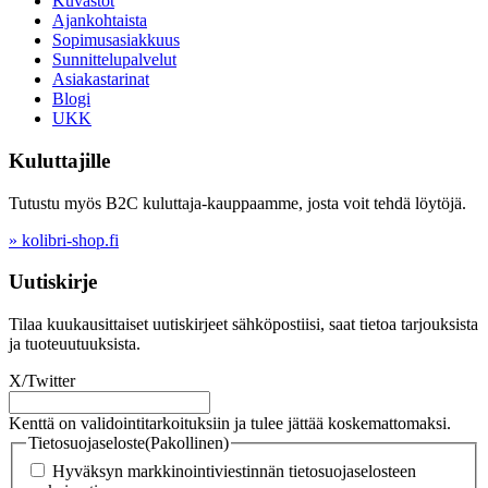
Kuvastot
Ajankohtaista
Sopimusasiakkuus
Sunnittelupalvelut
Asiakastarinat
Blogi
UKK
Kuluttajille
Tutustu myös B2C kuluttaja-kauppaamme, josta voit tehdä löytöjä.
» kolibri-shop.fi
Uutiskirje
Tilaa kuukausittaiset uutiskirjeet sähköpostiisi, saat tietoa tarjouksista
ja tuoteuutuuksista.
X/Twitter
Kenttä on validointitarkoituksiin ja tulee jättää koskemattomaksi.
Tietosuojaseloste
(Pakollinen)
Hyväksyn markkinointiviestinnän tietosuojaselosteen