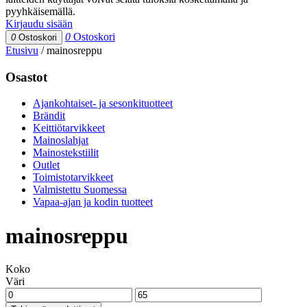
pyyhkäisemällä.
Kirjaudu sisään
0
Ostoskori
0
Ostoskori
Etusivu
/
mainosreppu
Osastot
Ajankohtaiset- ja sesonkituotteet
Brändit
Keittiötarvikkeet
Mainoslahjat
Mainostekstiilit
Outlet
Toimistotarvikkeet
Valmistettu Suomessa
Vapaa-ajan ja kodin tuotteet
mainosreppu
Koko
Väri