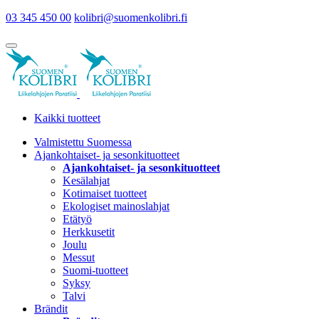
03 345 450 00
kolibri@suomenkolibri.fi
Kaikki tuotteet
Valmistettu Suomessa
Ajankohtaiset- ja sesonkituotteet
Ajankohtaiset- ja sesonkituotteet
Kesälahjat
Kotimaiset tuotteet
Ekologiset mainoslahjat
Etätyö
Herkkusetit
Joulu
Messut
Suomi-tuotteet
Syksy
Talvi
Brändit