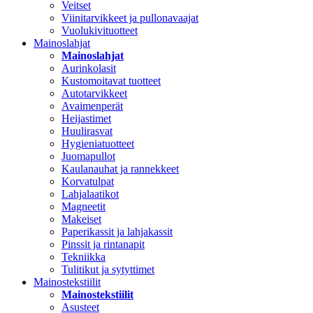
Veitset
Viinitarvikkeet ja pullonavaajat
Vuolukivituotteet
Mainoslahjat
Mainoslahjat
Aurinkolasit
Kustomoitavat tuotteet
Autotarvikkeet
Avaimenperät
Heijastimet
Huulirasvat
Hygieniatuotteet
Juomapullot
Kaulanauhat ja rannekkeet
Korvatulpat
Lahjalaatikot
Magneetit
Makeiset
Paperikassit ja lahjakassit
Pinssit ja rintanapit
Tekniikka
Tulitikut ja sytyttimet
Mainostekstiilit
Mainostekstiilit
Asusteet