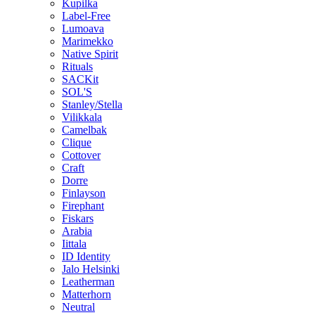
Kupilka
Label-Free
Lumoava
Marimekko
Native Spirit
Rituals
SACKit
SOL'S
Stanley/Stella
Vilikkala
Camelbak
Clique
Cottover
Craft
Dorre
Finlayson
Firephant
Fiskars
Arabia
Iittala
ID Identity
Jalo Helsinki
Leatherman
Matterhorn
Neutral