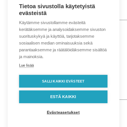
Tietoa sivustolla käytetyistä
evästeistä
Käytämme sivustollamme evästeitä
Nimi
*
Etunimi
kerätäksemme ja analysoidaksemme sivuston
Sukunimi
suorituskykyä ja käyttöä, tarjotaksemme
Yritys
sosiaalisen median ominaisuuksia sekä
parantaaksemme ja räätälöidäksemme sisältöä
Sähköposti
*
ja mainoksia.
Puhelin
*
Lue lisää
Osoitetiedot
Lähiosoite
SALLI KAIKKI EVÄSTEET
Kaupunki
Postinumero
Viesti
ESTÄ KAIKKI
Evästeasetukset