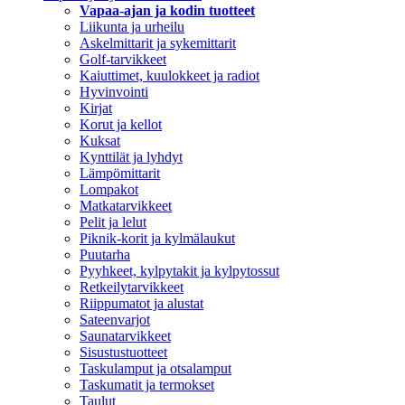
Vapaa-ajan ja kodin tuotteet
Liikunta ja urheilu
Askelmittarit ja sykemittarit
Golf-tarvikkeet
Kaiuttimet, kuulokkeet ja radiot
Hyvinvointi
Kirjat
Korut ja kellot
Kuksat
Kynttilät ja lyhdyt
Lämpömittarit
Lompakot
Matkatarvikkeet
Pelit ja lelut
Piknik-korit ja kylmälaukut
Puutarha
Pyyhkeet, kylpytakit ja kylpytossut
Retkeilytarvikkeet
Riippumatot ja alustat
Sateenvarjot
Saunatarvikkeet
Sisustustuotteet
Taskulamput ja otsalamput
Taskumatit ja termokset
Taulut