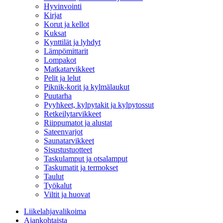
Hyvinvointi
Kirjat
Korut ja kellot
Kuksat
Kynttilät ja lyhdyt
Lämpömittarit
Lompakot
Matkatarvikkeet
Pelit ja lelut
Piknik-korit ja kylmälaukut
Puutarha
Pyyhkeet, kylpytakit ja kylpytossut
Retkeilytarvikkeet
Riippumatot ja alustat
Sateenvarjot
Saunatarvikkeet
Sisustustuotteet
Taskulamput ja otsalamput
Taskumatit ja termokset
Taulut
Työkalut
Viltit ja huovat
Liikelahjavalikoima
Ajankohtaista