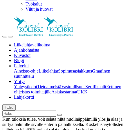
Työkalut
Viltit ja huovat
Liikelahjavalikoima
Ajankohtaista
Kuvastot
Blogi
Palvelut
Aineisto-ohje
Liikelahjat
Sopimusasiakkuus
Graafinen
suunnittelu
Yritys
Yhteystiedot
Tietoa meistä
Vastuullisuus
Sertifikaatit
Eettinen
ohjeistus toimittajille
Asiakastarinat
UKK
Lahjakortti
Haku
Kun tuloksia tulee, voit selata niitä nuolinäppäimillä ylös ja alas ja
siirtyä halutulle sivulle enterin painalluksella. Kosketusnäytöllisten
laitteiden käyttäjät voivat selata tuloksia koskettamalla ja