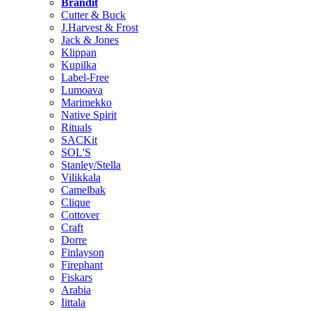
Brändit
Cutter & Buck
J.Harvest & Frost
Jack & Jones
Klippan
Kupilka
Label-Free
Lumoava
Marimekko
Native Spirit
Rituals
SACKit
SOL'S
Stanley/Stella
Vilikkala
Camelbak
Clique
Cottover
Craft
Dorre
Finlayson
Firephant
Fiskars
Arabia
Iittala