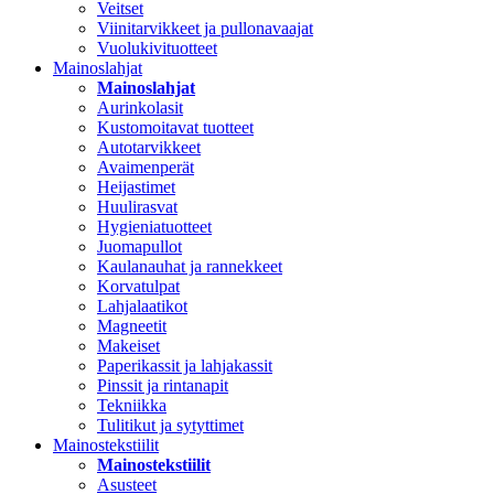
Veitset
Viinitarvikkeet ja pullonavaajat
Vuolukivituotteet
Mainoslahjat
Mainoslahjat
Aurinkolasit
Kustomoitavat tuotteet
Autotarvikkeet
Avaimenperät
Heijastimet
Huulirasvat
Hygieniatuotteet
Juomapullot
Kaulanauhat ja rannekkeet
Korvatulpat
Lahjalaatikot
Magneetit
Makeiset
Paperikassit ja lahjakassit
Pinssit ja rintanapit
Tekniikka
Tulitikut ja sytyttimet
Mainostekstiilit
Mainostekstiilit
Asusteet