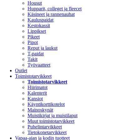
Housut
Hupparit, colleget ja fleecet
Käsineet ja rannenauhat
Kauluspaidat
Kestokassit
Lippikset
Pikeet
Pipot
Reput ja laukut
T-paidat
Takit
Työvaatteet
Outlet
Toimistotarvikkeet
Toimistotarvikkeet
Hiirimatot
Kalenterit
Kansiot
Käyntikorttikotelot
Mainoskynät
Muistikirjat ja muistilaput
Muut toimistotarvikkeet
Puhelintarvikkeet
Tietokonetarvikkeet
Vapaa-ajan ja kodin tuotteet