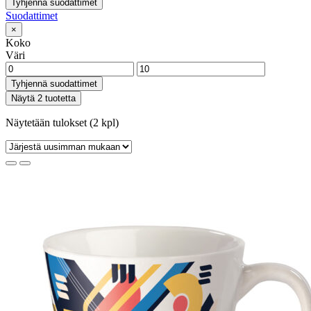
Tyhjennä suodattimet
Suodattimet
×
Koko
Väri
Tyhjennä suodattimet
Näytä 2 tuotetta
Näytetään tulokset (2 kpl)