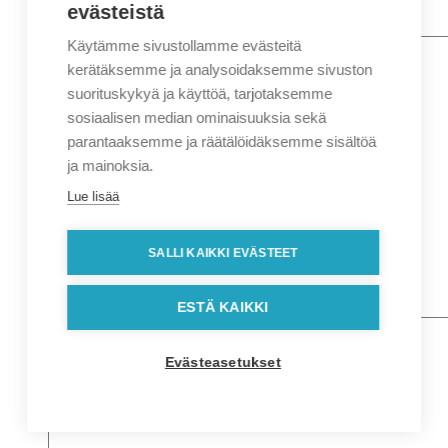
evästeistä
Käytämme sivustollamme evästeitä
Nimi
*
Etunimi
kerätäksemme ja analysoidaksemme sivuston
Sukunimi
suorituskykyä ja käyttöä, tarjotaksemme
Yritys
sosiaalisen median ominaisuuksia sekä
parantaaksemme ja räätälöidäksemme sisältöä
Sähköposti
*
ja mainoksia.
Puhelin
*
Lue lisää
Osoitetiedot
Lähiosoite
SALLI KAIKKI EVÄSTEET
Kaupunki
Postinumero
Viesti
ESTÄ KAIKKI
Evästeasetukset