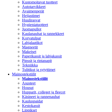
Kustomoitavat tuotteet
Autotarvikkeet
Avaimenperät
Heijastimet
Huulirasvat
Hygieniatuotteet
Juomapullot
Kaulanauhat ja rannekkeet
Korvatulpat
Lahjalaatikot
Magneetit
Makeiset
Paperikassit ja lahjakassit
Pinssit ja rintanapit
Tekniikka
Tulitikut ja sytyttimet
Mainostekstiilit
Mainostekstiilit
Asusteet
Housut
Hupparit, colleget ja fleecet
Käsineet ja rannenauhat
Kauluspaidat
Kestokassit
Lippikset