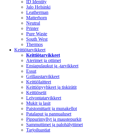
ID Identity
Jalo Helsinki
Leatherman
Matterhorn
Neutral
Printer
Pure Waste
South West
Thermos
Keittiötarvikkeet
Keittiötarvikkeet
Aterimet ja ottimet
Ensiapulaukut ja -tarvikkeet
Essut
Grillaustarvikkeet
Keittiölaitteet
Keittiöpyyhkeet ja tiskirätit
Keittiösetit
Leivontatarvikkeet
Mukit ja lasit
Paistomittarit ja munakellot
Patalaput ja pannualuset
Pippurimyllyt ja maustepurkit
Sammuttimet ja palohälyttimet
Tarjoiluastiat