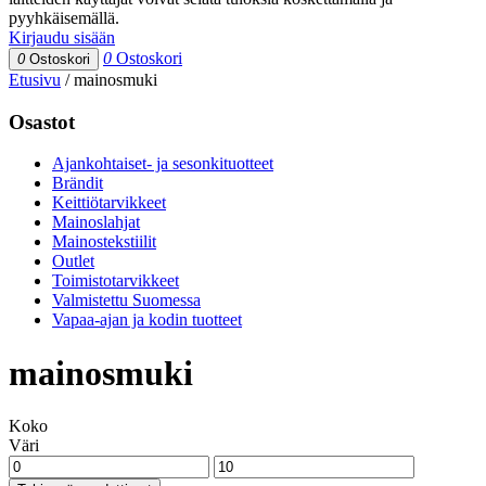
pyyhkäisemällä.
Kirjaudu sisään
0
Ostoskori
0
Ostoskori
Etusivu
/
mainosmuki
Osastot
Ajankohtaiset- ja sesonkituotteet
Brändit
Keittiötarvikkeet
Mainoslahjat
Mainostekstiilit
Outlet
Toimistotarvikkeet
Valmistettu Suomessa
Vapaa-ajan ja kodin tuotteet
mainosmuki
Koko
Väri