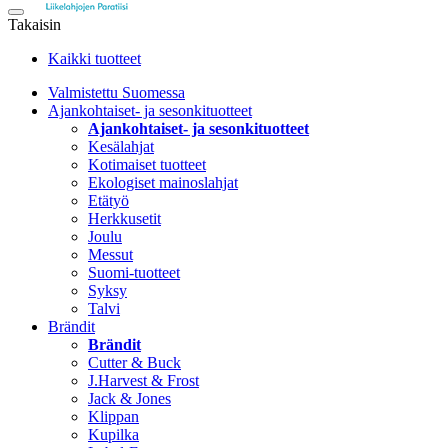
Takaisin
Kaikki tuotteet
Valmistettu Suomessa
Ajankohtaiset- ja sesonkituotteet
Ajankohtaiset- ja sesonkituotteet
Kesälahjat
Kotimaiset tuotteet
Ekologiset mainoslahjat
Etätyö
Herkkusetit
Joulu
Messut
Suomi-tuotteet
Syksy
Talvi
Brändit
Brändit
Cutter & Buck
J.Harvest & Frost
Jack & Jones
Klippan
Kupilka