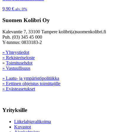
9,90
€
alv. 0%
Suomen Kolibri Oy
Kalevantie 7, 33100 Tampere kolibri(a)suomenkolibri.fi
Puh. (03) 345 45 000
Y-tunnus: 0833183-2
» Yhteystiedot
» Rekisteriseloste
»
Toimitusehdot
» Vastuullisuus
» Laatu- ja ympäristöpolitiikka
» Eettinen ohjeistus toimittajille
» Evästeasetukset
Yrityksille
Liikelahjavalikoima
Kuvastot