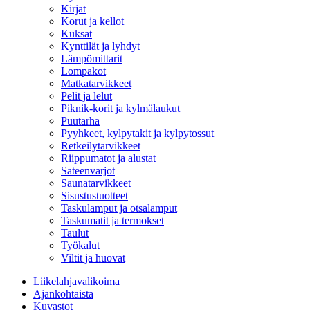
Kirjat
Korut ja kellot
Kuksat
Kynttilät ja lyhdyt
Lämpömittarit
Lompakot
Matkatarvikkeet
Pelit ja lelut
Piknik-korit ja kylmälaukut
Puutarha
Pyyhkeet, kylpytakit ja kylpytossut
Retkeilytarvikkeet
Riippumatot ja alustat
Sateenvarjot
Saunatarvikkeet
Sisustustuotteet
Taskulamput ja otsalamput
Taskumatit ja termokset
Taulut
Työkalut
Viltit ja huovat
Liikelahjavalikoima
Ajankohtaista
Kuvastot