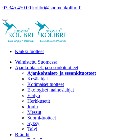
03 345 450 00
kolibri@suomenkolibri.fi
Kaikki tuotteet
Valmistettu Suomessa
Ajankohtaiset- ja sesonkituotteet
Ajankohtaiset- ja sesonkituotteet
Kesälahjat
Kotimaiset tuotteet
Ekologiset mainoslahjat
Etätyö
Herkkusetit
Joulu
Messut
Suomi-tuotteet
Syksy
Talvi
Brändit