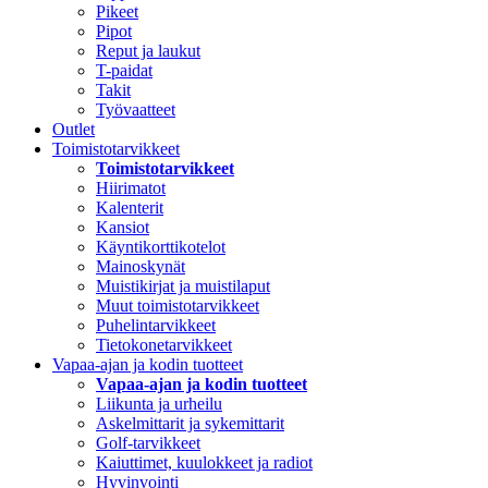
Pikeet
Pipot
Reput ja laukut
T-paidat
Takit
Työvaatteet
Outlet
Toimistotarvikkeet
Toimistotarvikkeet
Hiirimatot
Kalenterit
Kansiot
Käyntikorttikotelot
Mainoskynät
Muistikirjat ja muistilaput
Muut toimistotarvikkeet
Puhelintarvikkeet
Tietokonetarvikkeet
Vapaa-ajan ja kodin tuotteet
Vapaa-ajan ja kodin tuotteet
Liikunta ja urheilu
Askelmittarit ja sykemittarit
Golf-tarvikkeet
Kaiuttimet, kuulokkeet ja radiot
Hyvinvointi