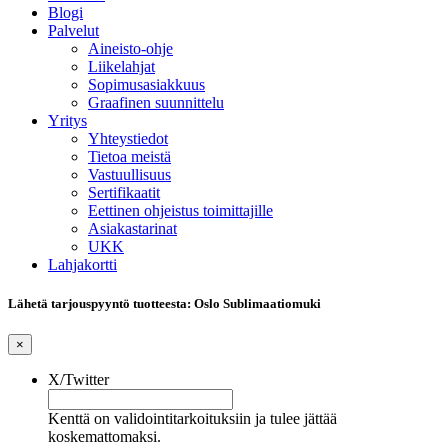
Blogi
Palvelut
Aineisto-ohje
Liikelahjat
Sopimusasiakkuus
Graafinen suunnittelu
Yritys
Yhteystiedot
Tietoa meistä
Vastuullisuus
Sertifikaatit
Eettinen ohjeistus toimittajille
Asiakastarinat
UKK
Lahjakortti
Lähetä tarjouspyyntö tuotteesta: Oslo Sublimaatiomuki
×
X/Twitter
Kenttä on validointitarkoituksiin ja tulee jättää
koskemattomaksi.