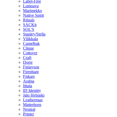
Label-Free
Lumoava
Marimekko
Native Spirit
Rituals
SACKit
SOL'S
Stanley/Stella
Vilikkala
Camelbak
Clique
Cottover
Craft
Dorre
Finlayson
Firephant
Fiskars
Arabia
Iittala
ID Identity
Jalo Helsinki
Leatherman
Matterhorn
Neutral
Printer