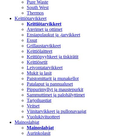
Pure Waste
South West
Thermos
Keittiötarvikkeet
Keittiötarvikkeet
Aterimet ja ottimet
Ensiapulaukut ja -tarvikkeet
Essut
Grillaustarvikkeet
Keittiölaitteet
Keittiöpyyhkeet ja tiskirätit
Keittiösetit
Leivontatarvikkeet
Mukit ja lasit
Paistomittarit ja munakellot
Patalaput ja pannualuset
Pippurimyllyt ja maustepurkit
Sammuttimet ja palohälyttimet
Tarjoiluastiat
Veitset
Viinitarvikkeet ja pullonavaajat
Vuolukivituotteet
Mainoslahjat
Mainoslahjat
Aurinkolasit