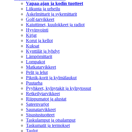
Vapaa-ajan ja kodin tuotteet
Liikunta ja urheilu
Askelmittarit ja sykemittarit
Golf-tarvikkeet
Kaiuttimet, kuulokkeet ja radiot
Hyvinvointi
Kirjat
Korut ja kellot
Kuksat
Kynttilät ja lyhdyt
Lämpömittarit
Lompakot
Matkatarvikkeet
Pelit ja lelut
Piknik-korit ja kylmälaukut
Puutarha
Pyyhkeet, kylpytakit ja kylpytossut
Retkeilytarvikkeet
Riippumatot ja alustat
Sateenvarjot
Saunatarvikkeet
Sisustustuotteet
Taskulamput ja otsalamput
Taskumatit ja termokset
Taulut