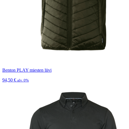
Benton PLAY miesten liivi
94,50
€
alv. 0%