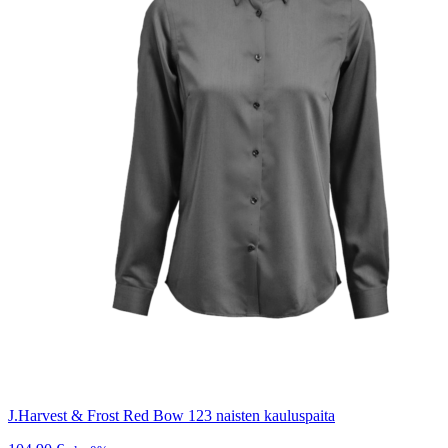
J.Harvest & Frost Red Bow 123 naisten kauluspaita