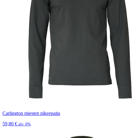
Carlington miesten pikeepaita
59,80
€
alv. 0%