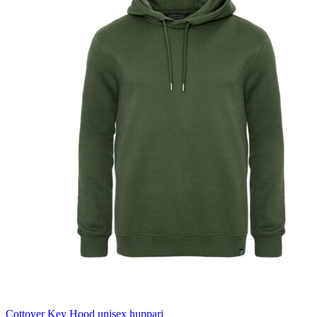
Cottover Key Hood unisex huppari