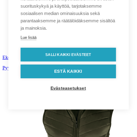
suorituskykyä ja käyttöä, tarjotaksemme
sosiaalisen median ominaisuuksia sekä
parantaaksemme ja räätälöidäksemme sisältöä
ja mainoksia.
Lue lisää
SALLI KAIKKI EVÄSTEET
Ekologinen Bottli kuulakärkikynä
Pyydä tarjous!
ESTÄ KAIKKI
Evästeasetukset