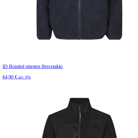
ID Bonded miesten fleecetakki
64,90
€
alv. 0%