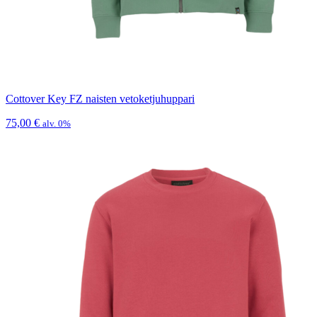
Cottover Key FZ naisten vetoketjuhuppari
75,00
€
alv. 0%