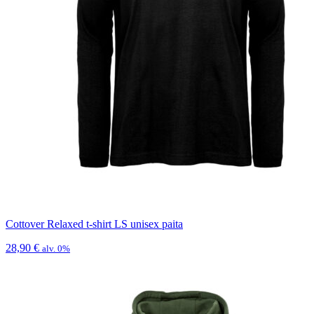
Cottover Relaxed t-shirt LS unisex paita
28,90
€
alv. 0%