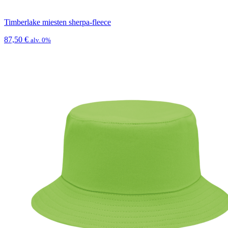
Timberlake miesten sherpa-fleece
87,50
€
alv. 0%