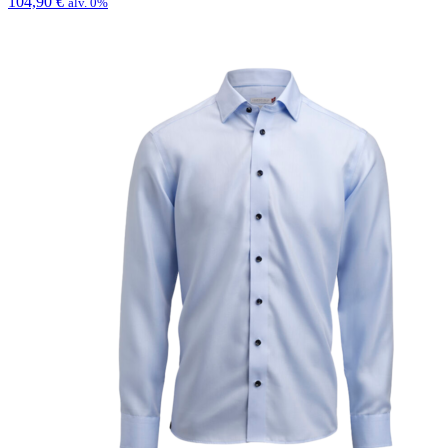
104,90
€
alv. 0%