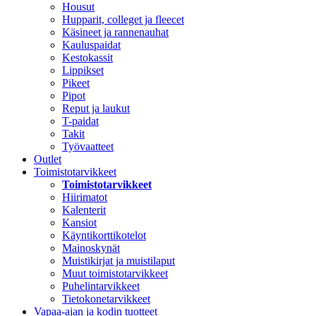
Housut
Hupparit, colleget ja fleecet
Käsineet ja rannenauhat
Kauluspaidat
Kestokassit
Lippikset
Pikeet
Pipot
Reput ja laukut
T-paidat
Takit
Työvaatteet
Outlet
Toimistotarvikkeet
Toimistotarvikkeet
Hiirimatot
Kalenterit
Kansiot
Käyntikorttikotelot
Mainoskynät
Muistikirjat ja muistilaput
Muut toimistotarvikkeet
Puhelintarvikkeet
Tietokonetarvikkeet
Vapaa-ajan ja kodin tuotteet