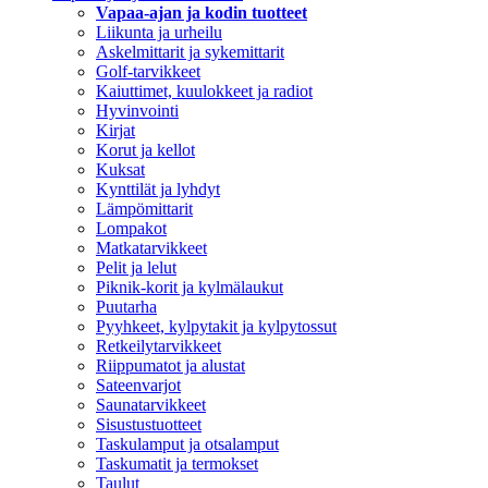
Vapaa-ajan ja kodin tuotteet
Liikunta ja urheilu
Askelmittarit ja sykemittarit
Golf-tarvikkeet
Kaiuttimet, kuulokkeet ja radiot
Hyvinvointi
Kirjat
Korut ja kellot
Kuksat
Kynttilät ja lyhdyt
Lämpömittarit
Lompakot
Matkatarvikkeet
Pelit ja lelut
Piknik-korit ja kylmälaukut
Puutarha
Pyyhkeet, kylpytakit ja kylpytossut
Retkeilytarvikkeet
Riippumatot ja alustat
Sateenvarjot
Saunatarvikkeet
Sisustustuotteet
Taskulamput ja otsalamput
Taskumatit ja termokset
Taulut