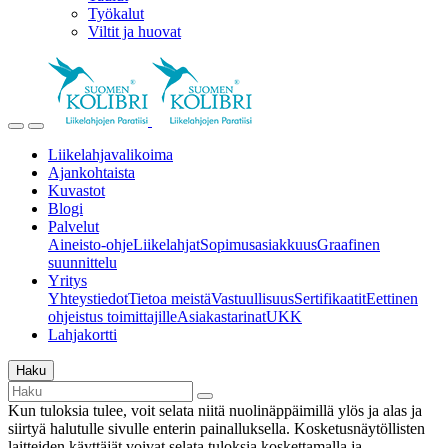
Työkalut
Viltit ja huovat
Liikelahjavalikoima
Ajankohtaista
Kuvastot
Blogi
Palvelut
Aineisto-ohje
Liikelahjat
Sopimusasiakkuus
Graafinen
suunnittelu
Yritys
Yhteystiedot
Tietoa meistä
Vastuullisuus
Sertifikaatit
Eettinen
ohjeistus toimittajille
Asiakastarinat
UKK
Lahjakortti
Haku
Kun tuloksia tulee, voit selata niitä nuolinäppäimillä ylös ja alas ja
siirtyä halutulle sivulle enterin painalluksella. Kosketusnäytöllisten
laitteiden käyttäjät voivat selata tuloksia koskettamalla ja