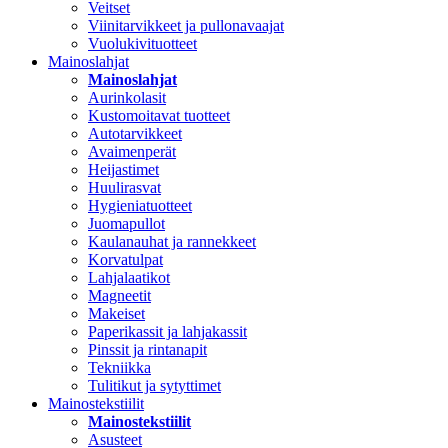
Veitset
Viinitarvikkeet ja pullonavaajat
Vuolukivituotteet
Mainoslahjat
Mainoslahjat
Aurinkolasit
Kustomoitavat tuotteet
Autotarvikkeet
Avaimenperät
Heijastimet
Huulirasvat
Hygieniatuotteet
Juomapullot
Kaulanauhat ja rannekkeet
Korvatulpat
Lahjalaatikot
Magneetit
Makeiset
Paperikassit ja lahjakassit
Pinssit ja rintanapit
Tekniikka
Tulitikut ja sytyttimet
Mainostekstiilit
Mainostekstiilit
Asusteet