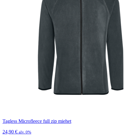
Tagless Microfleece full zip miehet
24,90
€
alv. 0%