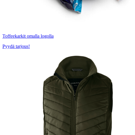
Toffeekarkit omalla logolla
Pyydä tarjous!