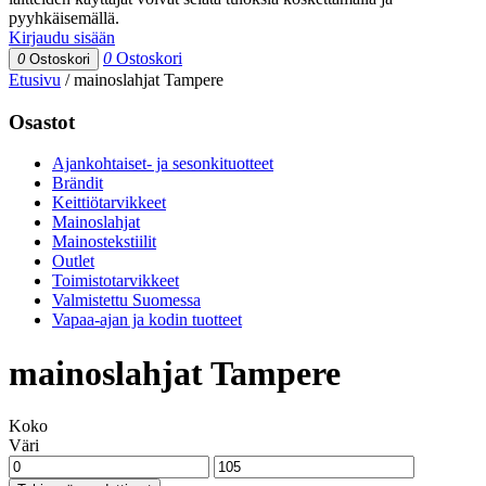
pyyhkäisemällä.
Kirjaudu sisään
0
Ostoskori
0
Ostoskori
Etusivu
/
mainoslahjat Tampere
Osastot
Ajankohtaiset- ja sesonkituotteet
Brändit
Keittiötarvikkeet
Mainoslahjat
Mainostekstiilit
Outlet
Toimistotarvikkeet
Valmistettu Suomessa
Vapaa-ajan ja kodin tuotteet
mainoslahjat Tampere
Koko
Väri