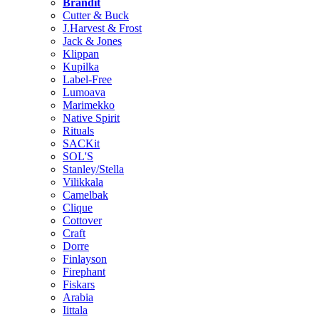
Brändit
Cutter & Buck
J.Harvest & Frost
Jack & Jones
Klippan
Kupilka
Label-Free
Lumoava
Marimekko
Native Spirit
Rituals
SACKit
SOL'S
Stanley/Stella
Vilikkala
Camelbak
Clique
Cottover
Craft
Dorre
Finlayson
Firephant
Fiskars
Arabia
Iittala