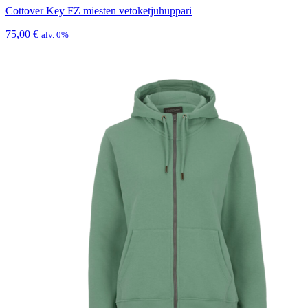
Cottover Key FZ miesten vetoketjuhuppari
75,00
€
alv. 0%