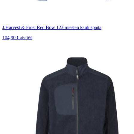
J.Harvest & Frost Red Bow 123 miesten kauluspaita
104,90
€
alv. 0%