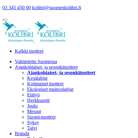
03 345 450 00
kolibri@suomenkolibri.fi
Kaikki tuotteet
Valmistettu Suomessa
Ajankohtaiset- ja sesonkituotteet
Ajankohtaiset- ja sesonkituotteet
Kesälahjat
Kotimaiset tuotteet
Ekologiset mainoslahjat
Etätyö
Herkkusetit
Joulu
Messut
Suomi-tuotteet
Syksy
Talvi
Brändit