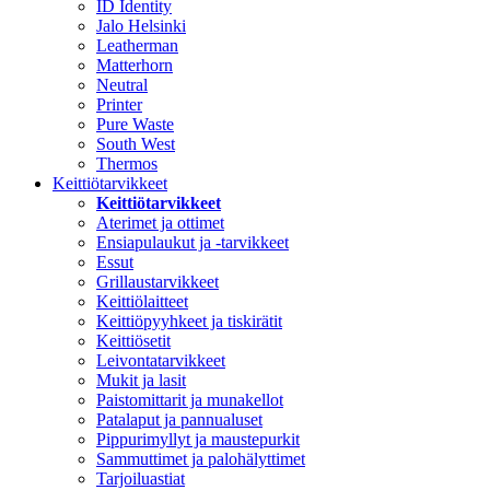
ID Identity
Jalo Helsinki
Leatherman
Matterhorn
Neutral
Printer
Pure Waste
South West
Thermos
Keittiötarvikkeet
Keittiötarvikkeet
Aterimet ja ottimet
Ensiapulaukut ja -tarvikkeet
Essut
Grillaustarvikkeet
Keittiölaitteet
Keittiöpyyhkeet ja tiskirätit
Keittiösetit
Leivontatarvikkeet
Mukit ja lasit
Paistomittarit ja munakellot
Patalaput ja pannualuset
Pippurimyllyt ja maustepurkit
Sammuttimet ja palohälyttimet
Tarjoiluastiat