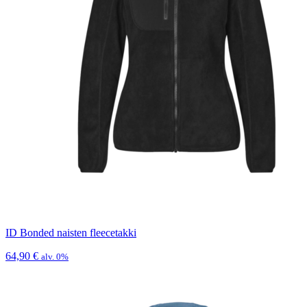
ID Bonded naisten fleecetakki
64,90
€
alv. 0%