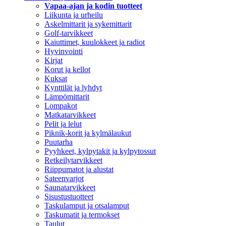
Vapaa-ajan ja kodin tuotteet
Liikunta ja urheilu
Askelmittarit ja sykemittarit
Golf-tarvikkeet
Kaiuttimet, kuulokkeet ja radiot
Hyvinvointi
Kirjat
Korut ja kellot
Kuksat
Kynttilät ja lyhdyt
Lämpömittarit
Lompakot
Matkatarvikkeet
Pelit ja lelut
Piknik-korit ja kylmälaukut
Puutarha
Pyyhkeet, kylpytakit ja kylpytossut
Retkeilytarvikkeet
Riippumatot ja alustat
Sateenvarjot
Saunatarvikkeet
Sisustustuotteet
Taskulamput ja otsalamput
Taskumatit ja termokset
Taulut