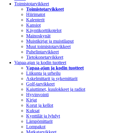
Toimistotarvikkeet
Toimistotarvikkeet
Hiirimatot
Kalenterit
Kansiot
Käyntikorttikotelot
Mainoskynät
Muistikirjat ja muistilaput
Muut toimistotarvikkeet
Puhelintarvikkeet
Tietokonetarvikkeet
Vapaa-ajan ja kodin tuotteet
Vapaa-ajan ja kodin tuotteet
Liikunta ja urheilu
Askelmittarit ja sykemittarit
Golf-tarvikkeet
Kaiuttimet, kuulokkeet ja radiot
Hyvinvointi
Kirjat
Korut ja kellot
Kuksat
Kynttilät ja lyhdyt
Lämpömittarit
Lompakot
Matkatarvikkeet