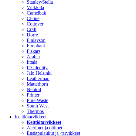
Stanley/Stella
Vilikkala
Camelbak
Clique
Cottover
Craft
Dorre
Finlayson
Firephant
Fiskars
Arabia
Iittala
ID Identity
Jalo Helsinki
Leatherman
Matterhorn
Neutral
Printer
Pure Waste
South West
Thermos
Keittiötarvikkeet
Keittiötarvikkeet
Aterimet ja ottimet
Ensiapulaukut ja -tarvikkeet