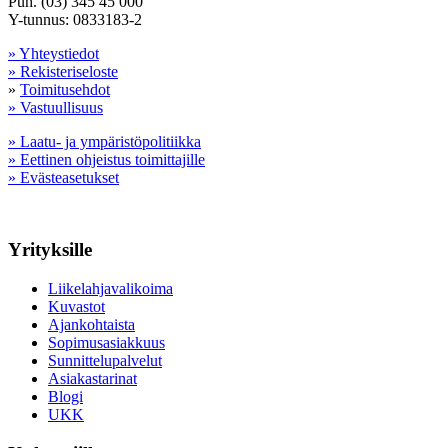
Puh. (03) 345 45 000
Y-tunnus: 0833183-2
» Yhteystiedot
» Rekisteriseloste
»
Toimitusehdot
» Vastuullisuus
» Laatu- ja ympäristöpolitiikka
» Eettinen ohjeistus toimittajille
» Evästeasetukset
Yrityksille
Liikelahjavalikoima
Kuvastot
Ajankohtaista
Sopimusasiakkuus
Sunnittelupalvelut
Asiakastarinat
Blogi
UKK