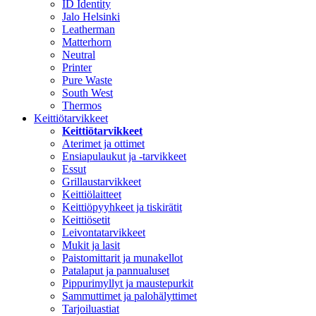
ID Identity
Jalo Helsinki
Leatherman
Matterhorn
Neutral
Printer
Pure Waste
South West
Thermos
Keittiötarvikkeet
Keittiötarvikkeet
Aterimet ja ottimet
Ensiapulaukut ja -tarvikkeet
Essut
Grillaustarvikkeet
Keittiölaitteet
Keittiöpyyhkeet ja tiskirätit
Keittiösetit
Leivontatarvikkeet
Mukit ja lasit
Paistomittarit ja munakellot
Patalaput ja pannualuset
Pippurimyllyt ja maustepurkit
Sammuttimet ja palohälyttimet
Tarjoiluastiat