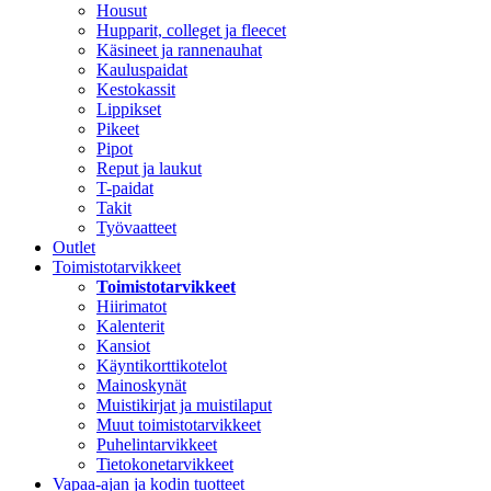
Housut
Hupparit, colleget ja fleecet
Käsineet ja rannenauhat
Kauluspaidat
Kestokassit
Lippikset
Pikeet
Pipot
Reput ja laukut
T-paidat
Takit
Työvaatteet
Outlet
Toimistotarvikkeet
Toimistotarvikkeet
Hiirimatot
Kalenterit
Kansiot
Käyntikorttikotelot
Mainoskynät
Muistikirjat ja muistilaput
Muut toimistotarvikkeet
Puhelintarvikkeet
Tietokonetarvikkeet
Vapaa-ajan ja kodin tuotteet