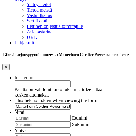
Yhteystiedot
Tietoa meistä
Vastuullisuus
Sertifikaatit
Eettinen ohjeistus toimittajille
Asiakastarinat
UKK
Lahjakortti
Lähetä tarjouspyyntö tuotteesta: Matterhorn Cordier Power naisten fleece
×
Instagram
Kenttä on validointitarkoituksiin ja tulee jättää
koskemattomaksi.
This field is hidden when viewing the form
Nimi
Etunimi
Sukunimi
Yritys