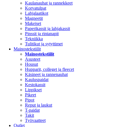
Kaulanauhat ja rannekkeet
Korvatulpat
Lahjalaatikot
Magneetit
Makeiset
Paperikassit ja lahjakassit
Pinssit ja rintanapit
Tekniikka
Tulitikut ja sytyttimet
Mainostekstiilit
Mainostekstiilit
Asusteet
Housut
Hupparit, colleget ja fleecet
Käsineet ja rannenauhat
Kauluspaidat
Kestokassit
Lippikset
Pikeet
Pipot
Reput ja laukut
T-paidat
Takit
Työvaatteet
Outlet