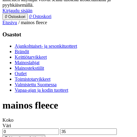
pyyhkäisemällä.
Kirjaudu sisään
0
Ostoskori
0
Ostoskori
Etusivu
/
mainos fleece
Osastot
Ajankohtaiset- ja sesonkituotteet
Brändit
Keittiötarvikkeet
Mainoslahjat
Mainostekstiilit
Outlet
Toimistotarvikkeet
Valmistettu Suomessa
Vapaa-ajan ja kodin tuotteet
mainos fleece
Koko
Väri