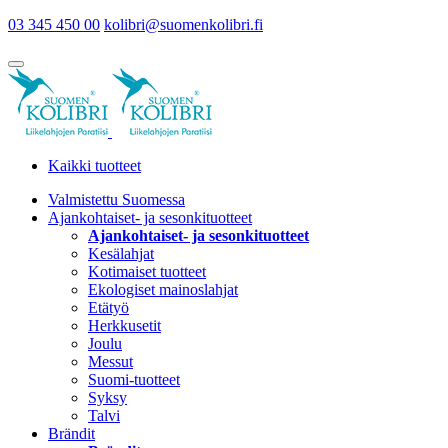
03 345 450 00
kolibri@suomenkolibri.fi
Kaikki tuotteet
Valmistettu Suomessa
Ajankohtaiset- ja sesonkituotteet
Ajankohtaiset- ja sesonkituotteet
Kesälahjat
Kotimaiset tuotteet
Ekologiset mainoslahjat
Etätyö
Herkkusetit
Joulu
Messut
Suomi-tuotteet
Syksy
Talvi
Brändit