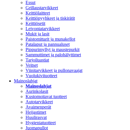
Essut
Grillaustarvikkeet
Keittiölaitteet
Keittiöpyyhkeet ja tiskirätit
Keittiösetit
Leivontatarvikkeet
Mukit ja lasit
Paistomittarit ja munakellot
Patalaput ja pannualuset
Pippurimyllyt ja maustepurkit
Sammuttimet ja palohälyttimet
Tarjoiluastiat
Veitset
Viinitarvikkeet ja pullonavaajat
Vuolukivituotteet
Mainoslahjat
Mainoslahjat
Aurinkolasit
Kustomoitavat tuotteet
Autotarvikkeet
Avaimenperät
Heijastimet
Huulirasvat
Hygieniatuotteet
Juomapullot