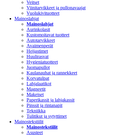
Veitset
Viinitarvikkeet ja pullonavaajat
Vuolukivituotteet
Mainoslahjat
Mainoslahjat
Aurinkolasit
Kustomoitavat tuotteet
Autotarvikkeet
Avaimenperät
Heijastimet
Huulirasvat
Hygieniatuotteet
Juomapullot
Kaulanauhat ja rannekkeet
Korvatulpat
Lahjalaatikot
Magneetit
Makeiset
Paperikassit ja lahjakassit
Pinssit ja rintanapit
Tekniikka
Tulitikut ja sytyttimet
Mainostekstiilit
Mainostekstiilit
Asusteet