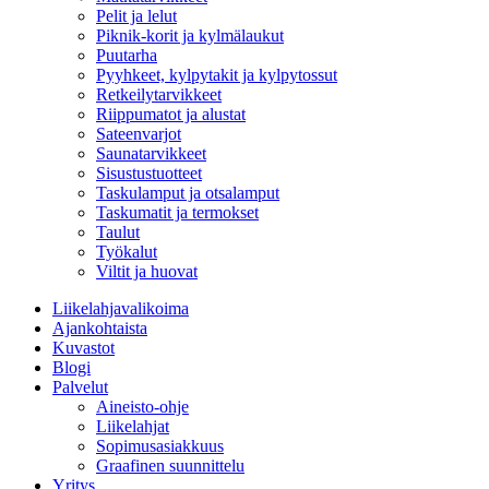
Pelit ja lelut
Piknik-korit ja kylmälaukut
Puutarha
Pyyhkeet, kylpytakit ja kylpytossut
Retkeilytarvikkeet
Riippumatot ja alustat
Sateenvarjot
Saunatarvikkeet
Sisustustuotteet
Taskulamput ja otsalamput
Taskumatit ja termokset
Taulut
Työkalut
Viltit ja huovat
Liikelahjavalikoima
Ajankohtaista
Kuvastot
Blogi
Palvelut
Aineisto-ohje
Liikelahjat
Sopimusasiakkuus
Graafinen suunnittelu
Yritys