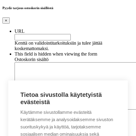
Pyydä tarjous ostoskorin sisällöstä
×
URL
Kenttä on validointitarkoituksiin ja tulee jättää
koskemattomaksi.
This field is hidden when viewing the form
Ostoskorin sisältö
Tietoa sivustolla käytetyistä
evästeistä
Käytämme sivustollamme evästeitä
Nimi
*
Etunimi
kerätäksemme ja analysoidaksemme sivuston
Sukunimi
suorituskykyä ja käyttöä, tarjotaksemme
Yritys
sosiaalisen median ominaisuuksia sekä