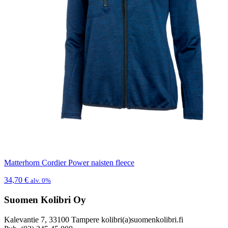
Matterhorn Cordier Power naisten fleece
34,70
€
alv. 0%
Suomen Kolibri Oy
Kalevantie 7, 33100 Tampere kolibri(a)suomenkolibri.fi