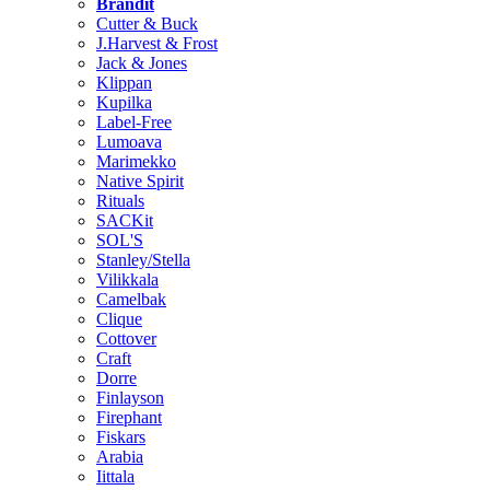
Brändit
Cutter & Buck
J.Harvest & Frost
Jack & Jones
Klippan
Kupilka
Label-Free
Lumoava
Marimekko
Native Spirit
Rituals
SACKit
SOL'S
Stanley/Stella
Vilikkala
Camelbak
Clique
Cottover
Craft
Dorre
Finlayson
Firephant
Fiskars
Arabia
Iittala