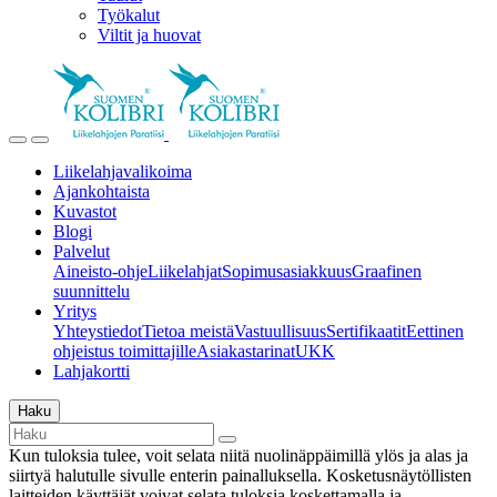
Työkalut
Viltit ja huovat
Liikelahjavalikoima
Ajankohtaista
Kuvastot
Blogi
Palvelut
Aineisto-ohje
Liikelahjat
Sopimusasiakkuus
Graafinen
suunnittelu
Yritys
Yhteystiedot
Tietoa meistä
Vastuullisuus
Sertifikaatit
Eettinen
ohjeistus toimittajille
Asiakastarinat
UKK
Lahjakortti
Haku
Kun tuloksia tulee, voit selata niitä nuolinäppäimillä ylös ja alas ja
siirtyä halutulle sivulle enterin painalluksella. Kosketusnäytöllisten
laitteiden käyttäjät voivat selata tuloksia koskettamalla ja