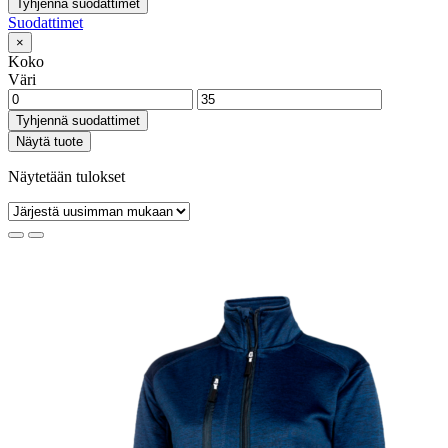
Tyhjennä suodattimet
Suodattimet
×
Koko
Väri
Tyhjennä suodattimet
Näytä tuote
Näytetään tulokset