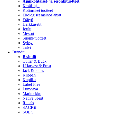
Ajankohtaiset- ja sesonkituotteet
Kesälahjat
Kotimaiset tuotteet
Ekologiset mainoslahjat
Etätyö
Herkkusetit
Joulu
Messut
Suomi-tuotteet
Syksy
Talvi
Brändit
Brändit
Cutter & Buck
J.Harvest & Frost
Jack & Jones
Klippan
Kupilka
Label-Free
Lumoava
Marimekko
Native Spirit
Rituals
SACKit
SOL'S