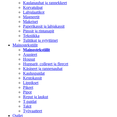
Kaulanauhat ja rannekkeet
Korvatulpat
Lahjalaatikot
Magneetit
Makeiset
Paperikassit ja lahjakassit
Pinssit ja rintanapit
Tekniikka
Tulitikut ja sytyttimet
Mainostekstiilit
Mainostekstiilit
Asusteet
Housut
Hupparit, colleget ja fleecet
Käsineet ja rannenauhat
Kauluspaidat
Kestokassit
Lippikset
Pikeet
Pipot
Reput ja laukut
T-paidat
Takit
Työvaatteet
Outlet