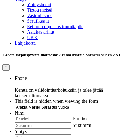
Yhteystiedot
Tietoa meistä
Vastuullisuus
Sertifikaatit
Eettinen ohjeistus toimittajille
Asiakastarinat
UKK
Lahjakortti
Lähetä tarjouspyyntö tuotteesta: Arabia Mainio Sarastus vuoka 2.5 l
×
Phone
Kenttä on validointitarkoituksiin ja tulee jättää
koskemattomaksi.
This field is hidden when viewing the form
Nimi
Etunimi
Sukunimi
Yritys