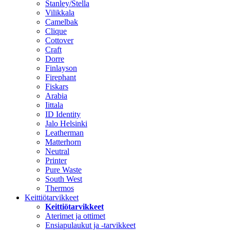
Stanley/Stella
Vilikkala
Camelbak
Clique
Cottover
Craft
Dorre
Finlayson
Firephant
Fiskars
Arabia
Iittala
ID Identity
Jalo Helsinki
Leatherman
Matterhorn
Neutral
Printer
Pure Waste
South West
Thermos
Keittiötarvikkeet
Keittiötarvikkeet
Aterimet ja ottimet
Ensiapulaukut ja -tarvikkeet