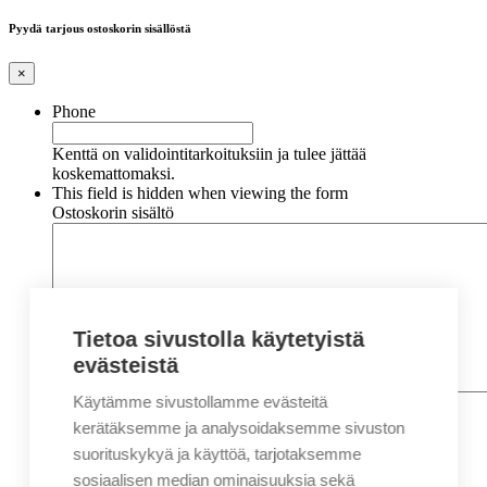
Pyydä tarjous ostoskorin sisällöstä
×
Phone
Kenttä on validointitarkoituksiin ja tulee jättää
koskemattomaksi.
This field is hidden when viewing the form
Ostoskorin sisältö
Tietoa sivustolla käytetyistä
evästeistä
Käytämme sivustollamme evästeitä
Nimi
*
Etunimi
kerätäksemme ja analysoidaksemme sivuston
Sukunimi
suorituskykyä ja käyttöä, tarjotaksemme
Yritys
sosiaalisen median ominaisuuksia sekä