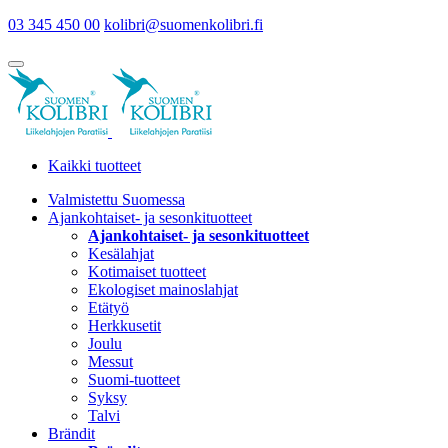
03 345 450 00
kolibri@suomenkolibri.fi
Kaikki tuotteet
Valmistettu Suomessa
Ajankohtaiset- ja sesonkituotteet
Ajankohtaiset- ja sesonkituotteet
Kesälahjat
Kotimaiset tuotteet
Ekologiset mainoslahjat
Etätyö
Herkkusetit
Joulu
Messut
Suomi-tuotteet
Syksy
Talvi
Brändit