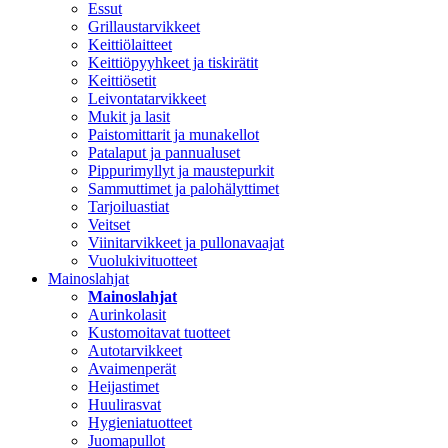
Essut
Grillaustarvikkeet
Keittiölaitteet
Keittiöpyyhkeet ja tiskirätit
Keittiösetit
Leivontatarvikkeet
Mukit ja lasit
Paistomittarit ja munakellot
Patalaput ja pannualuset
Pippurimyllyt ja maustepurkit
Sammuttimet ja palohälyttimet
Tarjoiluastiat
Veitset
Viinitarvikkeet ja pullonavaajat
Vuolukivituotteet
Mainoslahjat
Mainoslahjat
Aurinkolasit
Kustomoitavat tuotteet
Autotarvikkeet
Avaimenperät
Heijastimet
Huulirasvat
Hygieniatuotteet
Juomapullot