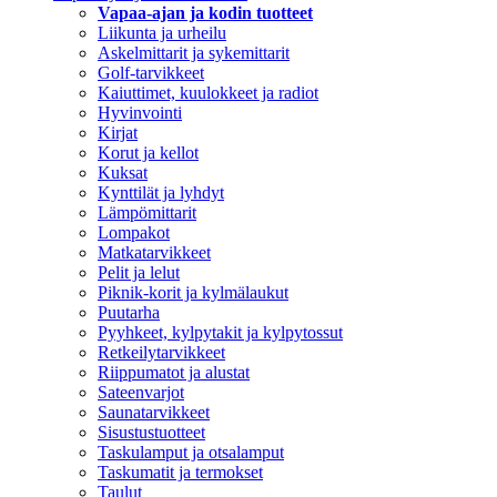
Vapaa-ajan ja kodin tuotteet
Liikunta ja urheilu
Askelmittarit ja sykemittarit
Golf-tarvikkeet
Kaiuttimet, kuulokkeet ja radiot
Hyvinvointi
Kirjat
Korut ja kellot
Kuksat
Kynttilät ja lyhdyt
Lämpömittarit
Lompakot
Matkatarvikkeet
Pelit ja lelut
Piknik-korit ja kylmälaukut
Puutarha
Pyyhkeet, kylpytakit ja kylpytossut
Retkeilytarvikkeet
Riippumatot ja alustat
Sateenvarjot
Saunatarvikkeet
Sisustustuotteet
Taskulamput ja otsalamput
Taskumatit ja termokset
Taulut