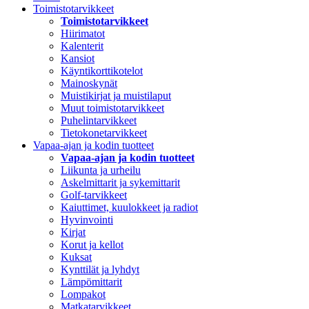
Toimistotarvikkeet
Toimistotarvikkeet
Hiirimatot
Kalenterit
Kansiot
Käyntikorttikotelot
Mainoskynät
Muistikirjat ja muistilaput
Muut toimistotarvikkeet
Puhelintarvikkeet
Tietokonetarvikkeet
Vapaa-ajan ja kodin tuotteet
Vapaa-ajan ja kodin tuotteet
Liikunta ja urheilu
Askelmittarit ja sykemittarit
Golf-tarvikkeet
Kaiuttimet, kuulokkeet ja radiot
Hyvinvointi
Kirjat
Korut ja kellot
Kuksat
Kynttilät ja lyhdyt
Lämpömittarit
Lompakot
Matkatarvikkeet