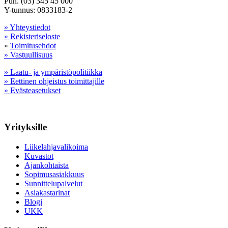
Puh. (03) 345 45 000
Y-tunnus: 0833183-2
» Yhteystiedot
» Rekisteriseloste
»
Toimitusehdot
» Vastuullisuus
» Laatu- ja ympäristöpolitiikka
» Eettinen ohjeistus toimittajille
» Evästeasetukset
Yrityksille
Liikelahjavalikoima
Kuvastot
Ajankohtaista
Sopimusasiakkuus
Sunnittelupalvelut
Asiakastarinat
Blogi
UKK