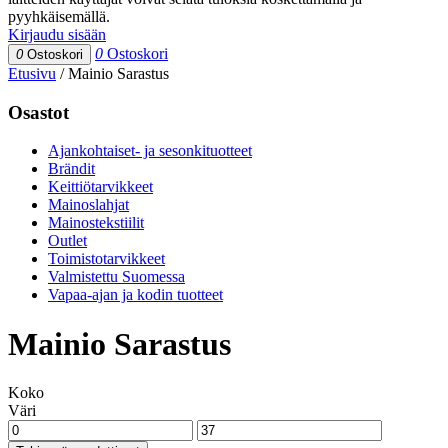
pyyhkäisemällä.
Kirjaudu sisään
0
Ostoskori
0
Ostoskori
Etusivu
/
Mainio Sarastus
Osastot
Ajankohtaiset- ja sesonkituotteet
Brändit
Keittiötarvikkeet
Mainoslahjat
Mainostekstiilit
Outlet
Toimistotarvikkeet
Valmistettu Suomessa
Vapaa-ajan ja kodin tuotteet
Mainio Sarastus
Koko
Väri