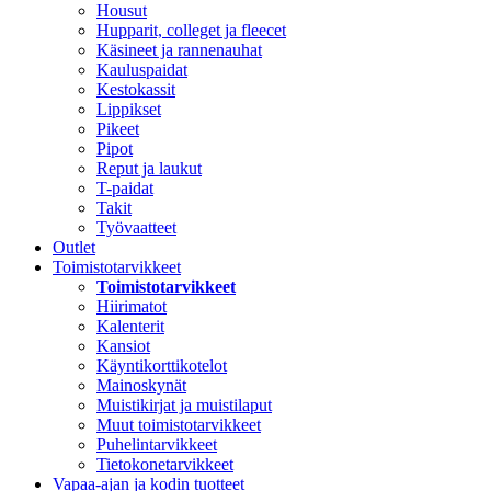
Housut
Hupparit, colleget ja fleecet
Käsineet ja rannenauhat
Kauluspaidat
Kestokassit
Lippikset
Pikeet
Pipot
Reput ja laukut
T-paidat
Takit
Työvaatteet
Outlet
Toimistotarvikkeet
Toimistotarvikkeet
Hiirimatot
Kalenterit
Kansiot
Käyntikorttikotelot
Mainoskynät
Muistikirjat ja muistilaput
Muut toimistotarvikkeet
Puhelintarvikkeet
Tietokonetarvikkeet
Vapaa-ajan ja kodin tuotteet