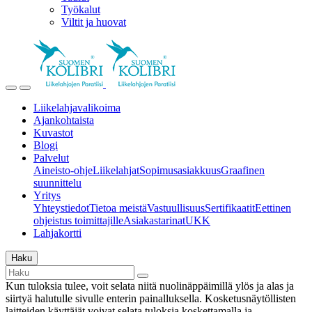
Työkalut
Viltit ja huovat
Liikelahjavalikoima
Ajankohtaista
Kuvastot
Blogi
Palvelut
Aineisto-ohje
Liikelahjat
Sopimusasiakkuus
Graafinen
suunnittelu
Yritys
Yhteystiedot
Tietoa meistä
Vastuullisuus
Sertifikaatit
Eettinen
ohjeistus toimittajille
Asiakastarinat
UKK
Lahjakortti
Haku
Kun tuloksia tulee, voit selata niitä nuolinäppäimillä ylös ja alas ja
siirtyä halutulle sivulle enterin painalluksella. Kosketusnäytöllisten
laitteiden käyttäjät voivat selata tuloksia koskettamalla ja