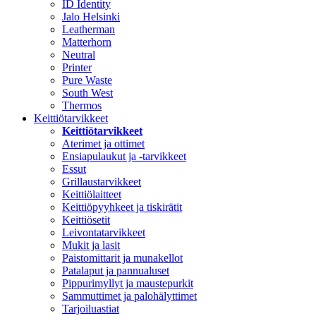
ID Identity
Jalo Helsinki
Leatherman
Matterhorn
Neutral
Printer
Pure Waste
South West
Thermos
Keittiötarvikkeet
Keittiötarvikkeet
Aterimet ja ottimet
Ensiapulaukut ja -tarvikkeet
Essut
Grillaustarvikkeet
Keittiölaitteet
Keittiöpyyhkeet ja tiskirätit
Keittiösetit
Leivontatarvikkeet
Mukit ja lasit
Paistomittarit ja munakellot
Patalaput ja pannualuset
Pippurimyllyt ja maustepurkit
Sammuttimet ja palohälyttimet
Tarjoiluastiat