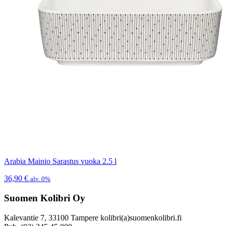
Arabia Mainio Sarastus vuoka 2.5 l
36,90
€
alv. 0%
Suomen Kolibri Oy
Kalevantie 7, 33100 Tampere kolibri(a)suomenkolibri.fi