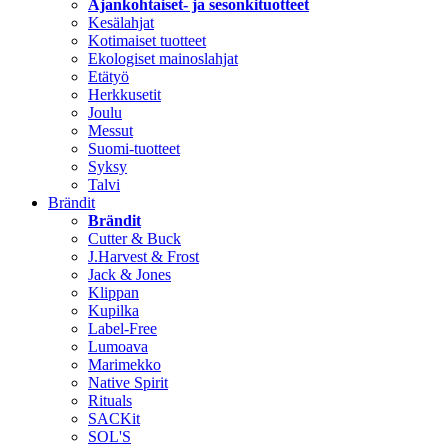
Ajankohtaiset- ja sesonkituotteet
Kesälahjat
Kotimaiset tuotteet
Ekologiset mainoslahjat
Etätyö
Herkkusetit
Joulu
Messut
Suomi-tuotteet
Syksy
Talvi
Brändit
Brändit
Cutter & Buck
J.Harvest & Frost
Jack & Jones
Klippan
Kupilka
Label-Free
Lumoava
Marimekko
Native Spirit
Rituals
SACKit
SOL'S