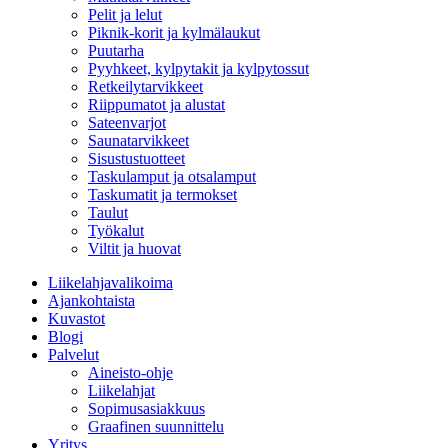
Pelit ja lelut
Piknik-korit ja kylmälaukut
Puutarha
Pyyhkeet, kylpytakit ja kylpytossut
Retkeilytarvikkeet
Riippumatot ja alustat
Sateenvarjot
Saunatarvikkeet
Sisustustuotteet
Taskulamput ja otsalamput
Taskumatit ja termokset
Taulut
Työkalut
Viltit ja huovat
Liikelahjavalikoima
Ajankohtaista
Kuvastot
Blogi
Palvelut
Aineisto-ohje
Liikelahjat
Sopimusasiakkuus
Graafinen suunnittelu
Yritys