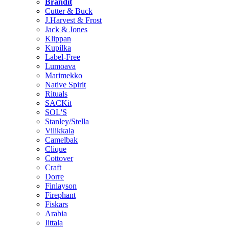
Brändit
Cutter & Buck
J.Harvest & Frost
Jack & Jones
Klippan
Kupilka
Label-Free
Lumoava
Marimekko
Native Spirit
Rituals
SACKit
SOL'S
Stanley/Stella
Vilikkala
Camelbak
Clique
Cottover
Craft
Dorre
Finlayson
Firephant
Fiskars
Arabia
Iittala