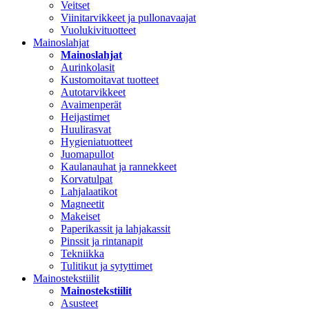
Veitset
Viinitarvikkeet ja pullonavaajat
Vuolukivituotteet
Mainoslahjat
Mainoslahjat
Aurinkolasit
Kustomoitavat tuotteet
Autotarvikkeet
Avaimenperät
Heijastimet
Huulirasvat
Hygieniatuotteet
Juomapullot
Kaulanauhat ja rannekkeet
Korvatulpat
Lahjalaatikot
Magneetit
Makeiset
Paperikassit ja lahjakassit
Pinssit ja rintanapit
Tekniikka
Tulitikut ja sytyttimet
Mainostekstiilit
Mainostekstiilit
Asusteet