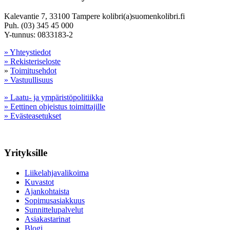
Kalevantie 7, 33100 Tampere kolibri(a)suomenkolibri.fi
Puh. (03) 345 45 000
Y-tunnus: 0833183-2
» Yhteystiedot
» Rekisteriseloste
»
Toimitusehdot
» Vastuullisuus
» Laatu- ja ympäristöpolitiikka
» Eettinen ohjeistus toimittajille
» Evästeasetukset
Yrityksille
Liikelahjavalikoima
Kuvastot
Ajankohtaista
Sopimusasiakkuus
Sunnittelupalvelut
Asiakastarinat
Blogi