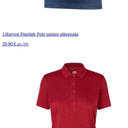
J.Harvest Pinedale Polo naisten pikeepaita
29,90
€
alv. 0%