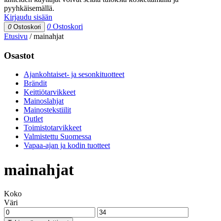
pyyhkäisemällä.
Kirjaudu sisään
0
Ostoskori
0
Ostoskori
Etusivu
/
mainahjat
Osastot
Ajankohtaiset- ja sesonkituotteet
Brändit
Keittiötarvikkeet
Mainoslahjat
Mainostekstiilit
Outlet
Toimistotarvikkeet
Valmistettu Suomessa
Vapaa-ajan ja kodin tuotteet
mainahjat
Koko
Väri