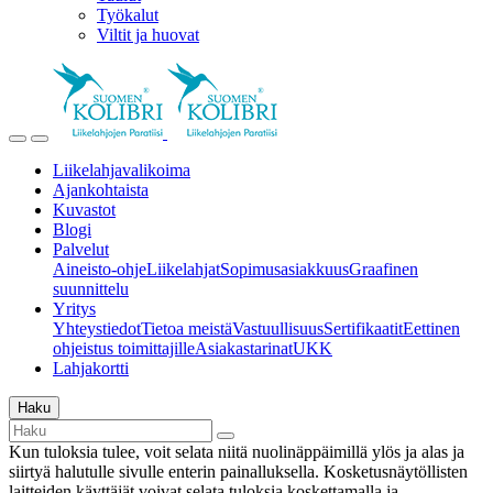
Työkalut
Viltit ja huovat
Liikelahjavalikoima
Ajankohtaista
Kuvastot
Blogi
Palvelut
Aineisto-ohje
Liikelahjat
Sopimusasiakkuus
Graafinen
suunnittelu
Yritys
Yhteystiedot
Tietoa meistä
Vastuullisuus
Sertifikaatit
Eettinen
ohjeistus toimittajille
Asiakastarinat
UKK
Lahjakortti
Haku
Kun tuloksia tulee, voit selata niitä nuolinäppäimillä ylös ja alas ja
siirtyä halutulle sivulle enterin painalluksella. Kosketusnäytöllisten
laitteiden käyttäjät voivat selata tuloksia koskettamalla ja