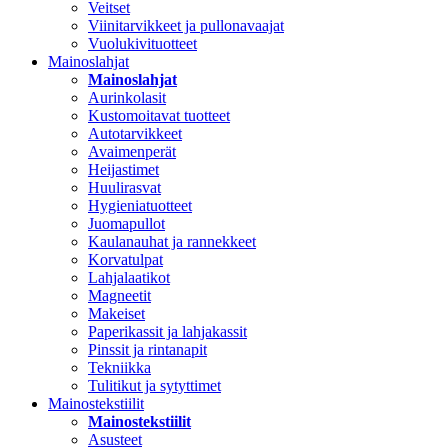
Veitset
Viinitarvikkeet ja pullonavaajat
Vuolukivituotteet
Mainoslahjat
Mainoslahjat
Aurinkolasit
Kustomoitavat tuotteet
Autotarvikkeet
Avaimenperät
Heijastimet
Huulirasvat
Hygieniatuotteet
Juomapullot
Kaulanauhat ja rannekkeet
Korvatulpat
Lahjalaatikot
Magneetit
Makeiset
Paperikassit ja lahjakassit
Pinssit ja rintanapit
Tekniikka
Tulitikut ja sytyttimet
Mainostekstiilit
Mainostekstiilit
Asusteet