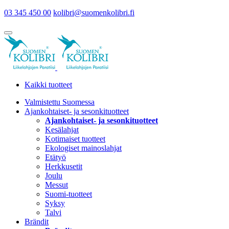
03 345 450 00
kolibri@suomenkolibri.fi
Kaikki tuotteet
Valmistettu Suomessa
Ajankohtaiset- ja sesonkituotteet
Ajankohtaiset- ja sesonkituotteet
Kesälahjat
Kotimaiset tuotteet
Ekologiset mainoslahjat
Etätyö
Herkkusetit
Joulu
Messut
Suomi-tuotteet
Syksy
Talvi
Brändit