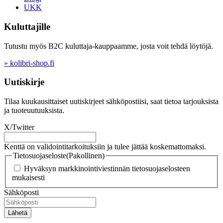
UKK
Kuluttajille
Tutustu myös B2C kuluttaja-kauppaamme, josta voit tehdä löytöjä.
» kolibri-shop.fi
Uutiskirje
Tilaa kuukausittaiset uutiskirjeet sähköpostiisi, saat tietoa tarjouksista
ja tuoteuutuuksista.
X/Twitter
Kenttä on validointitarkoituksiin ja tulee jättää koskemattomaksi.
Tietosuojaseloste
(Pakollinen)
Hyväksyn markkinointiviestinnän tietosuojaselosteen
mukaisesti
Sähköposti