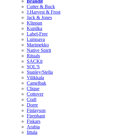
Brändit
Cutter & Buck
J.Harvest & Frost
Jack & Jones
Klippan
Kupilka
Label-Free
Lumoava
Marimekko
Native Spirit
Rituals
SACKit
SOL'S
Stanley/Stella
Vilikkala
Camelbak
Clique
Cottover
Craft
Dorre
Finlayson
Firephant
Fiskars
Arabia
Iittala