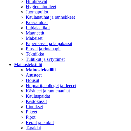
Huulirasvat
Hygieniatuotteet
Juomapullot
Kaulanauhat ja rannekkeet
Korvatulpat
Lahjalaatikot
Magneetit
Makeiset
Paperikassit ja lahjakassit
Pinssit ja rintanapit
Tekniikka
Tulitikut ja sytyttimet
Mainostekstiilit
Mainostekstiilit
Asusteet
Housut
Hupparit, colleget ja fleecet
Käsineet ja rannenauhat
Kauluspaidat
Kestokassit
Lippikset
Pikeet
Pipot
Reput ja laukut
T-paidat