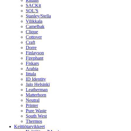
Rituals
SACKit
SOL'S
Stanley/Stella
Vilikkala
Camelbak
Clique
Cottover
Craft
Dorre
Finlayson
Firephant
Fiskars
Arabia
Iittala
ID Identity
Jalo Helsinki
Leatherman
Matterhorn
Neutral
Printer
Pure Waste
South West
Thermos
Keittiötarvikkeet