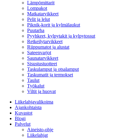
Lämpömittarit
Lompakot
Matkatarvikkeet
Pelit ja lelut
Piknik-korit ja kylmälaukut
Puutarha
Pyyhkeet, kylpytakit ja kylpytossut
Retkeilytarvikkeet
Riippumatot ja alustat
Sateenvarjot
Saunatarvikkeet
Sisustustuotteet
Taskulamput ja otsalamput
Taskumatit ja termokset
Taulut
Työkalut
Viltit ja huovat
Liikelahjavalikoima
Ajankohtaista
Kuvastot
Blogi
Palvelut
Aineisto-ohje
Liikelahjat