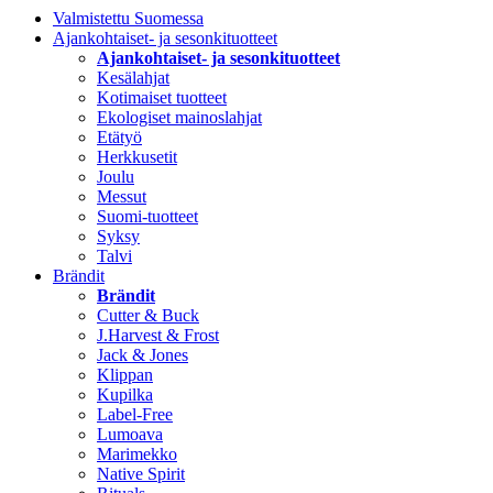
Valmistettu Suomessa
Ajankohtaiset- ja sesonkituotteet
Ajankohtaiset- ja sesonkituotteet
Kesälahjat
Kotimaiset tuotteet
Ekologiset mainoslahjat
Etätyö
Herkkusetit
Joulu
Messut
Suomi-tuotteet
Syksy
Talvi
Brändit
Brändit
Cutter & Buck
J.Harvest & Frost
Jack & Jones
Klippan
Kupilka
Label-Free
Lumoava
Marimekko
Native Spirit