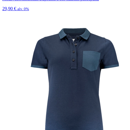
29,90
€
alv. 0%