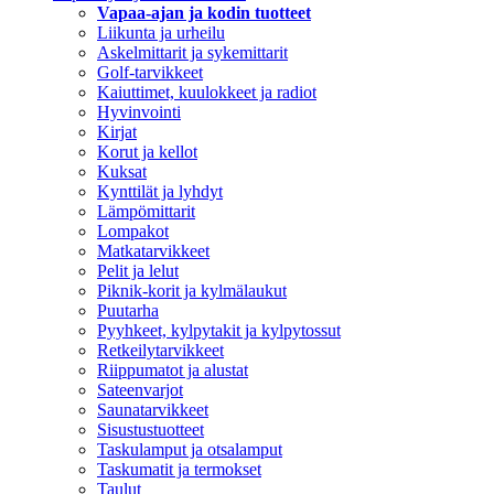
Vapaa-ajan ja kodin tuotteet
Liikunta ja urheilu
Askelmittarit ja sykemittarit
Golf-tarvikkeet
Kaiuttimet, kuulokkeet ja radiot
Hyvinvointi
Kirjat
Korut ja kellot
Kuksat
Kynttilät ja lyhdyt
Lämpömittarit
Lompakot
Matkatarvikkeet
Pelit ja lelut
Piknik-korit ja kylmälaukut
Puutarha
Pyyhkeet, kylpytakit ja kylpytossut
Retkeilytarvikkeet
Riippumatot ja alustat
Sateenvarjot
Saunatarvikkeet
Sisustustuotteet
Taskulamput ja otsalamput
Taskumatit ja termokset
Taulut