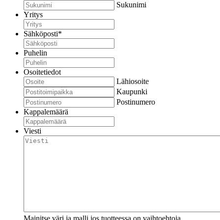
Sukunimi
Yritys
Sähköposti
*
Puhelin
Osoitetiedot
Lähiosoite
Kaupunki
Postinumero
Kappalemäärä
Viesti
Mainitse väri ja malli jos tuotteessa on vaihtoehtoja.