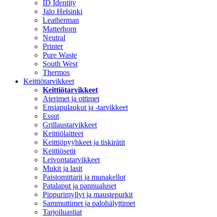
ID Identity
Jalo Helsinki
Leatherman
Matterhorn
Neutral
Printer
Pure Waste
South West
Thermos
Keittiötarvikkeet
Keittiötarvikkeet
Aterimet ja ottimet
Ensiapulaukut ja -tarvikkeet
Essut
Grillaustarvikkeet
Keittiölaitteet
Keittiöpyyhkeet ja tiskirätit
Keittiösetit
Leivontatarvikkeet
Mukit ja lasit
Paistomittarit ja munakellot
Patalaput ja pannualuset
Pippurimyllyt ja maustepurkit
Sammuttimet ja palohälyttimet
Tarjoiluastiat