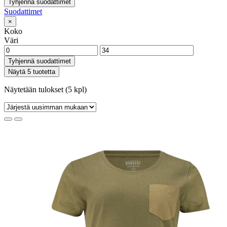
Tyhjennä suodattimet
Suodattimet
×
Koko
Väri
Tyhjennä suodattimet
Näytä 5 tuotetta
Näytetään tulokset (5 kpl)