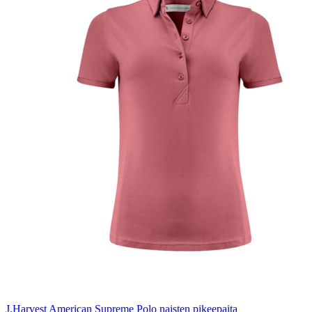
J.Harvest American Supreme Polo naisten pikeepaita