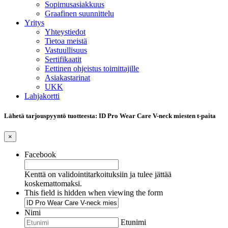
Sopimusasiakkuus
Graafinen suunnittelu
Yritys
Yhteystiedot
Tietoa meistä
Vastuullisuus
Sertifikaatit
Eettinen ohjeistus toimittajille
Asiakastarinat
UKK
Lahjakortti
Lähetä tarjouspyyntö tuotteesta: ID Pro Wear Care V-neck miesten t-paita
×
Facebook
Kenttä on validointitarkoituksiin ja tulee jättää
koskemattomaksi.
This field is hidden when viewing the form
Nimi
Etunimi