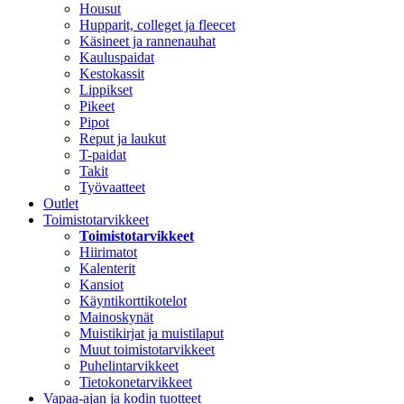
Housut
Hupparit, colleget ja fleecet
Käsineet ja rannenauhat
Kauluspaidat
Kestokassit
Lippikset
Pikeet
Pipot
Reput ja laukut
T-paidat
Takit
Työvaatteet
Outlet
Toimistotarvikkeet
Toimistotarvikkeet
Hiirimatot
Kalenterit
Kansiot
Käyntikorttikotelot
Mainoskynät
Muistikirjat ja muistilaput
Muut toimistotarvikkeet
Puhelintarvikkeet
Tietokonetarvikkeet
Vapaa-ajan ja kodin tuotteet