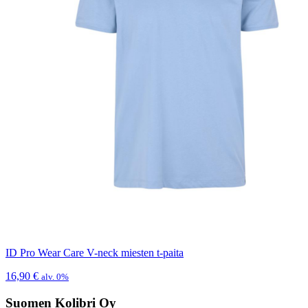
ID Pro Wear Care V-neck miesten t-paita
16,90
€
alv. 0%
Suomen Kolibri Oy