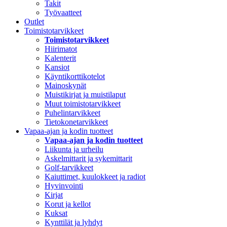
Takit
Työvaatteet
Outlet
Toimistotarvikkeet
Toimistotarvikkeet
Hiirimatot
Kalenterit
Kansiot
Käyntikorttikotelot
Mainoskynät
Muistikirjat ja muistilaput
Muut toimistotarvikkeet
Puhelintarvikkeet
Tietokonetarvikkeet
Vapaa-ajan ja kodin tuotteet
Vapaa-ajan ja kodin tuotteet
Liikunta ja urheilu
Askelmittarit ja sykemittarit
Golf-tarvikkeet
Kaiuttimet, kuulokkeet ja radiot
Hyvinvointi
Kirjat
Korut ja kellot
Kuksat
Kynttilät ja lyhdyt