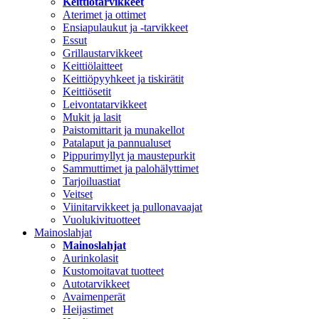
Keittiötarvikkeet
Aterimet ja ottimet
Ensiapulaukut ja -tarvikkeet
Essut
Grillaustarvikkeet
Keittiölaitteet
Keittiöpyyhkeet ja tiskirätit
Keittiösetit
Leivontatarvikkeet
Mukit ja lasit
Paistomittarit ja munakellot
Patalaput ja pannualuset
Pippurimyllyt ja maustepurkit
Sammuttimet ja palohälyttimet
Tarjoiluastiat
Veitset
Viinitarvikkeet ja pullonavaajat
Vuolukivituotteet
Mainoslahjat
Mainoslahjat
Aurinkolasit
Kustomoitavat tuotteet
Autotarvikkeet
Avaimenperät
Heijastimet