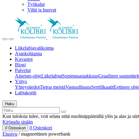
Työkalut
Viltit ja huovat
Liikelahjavalikoima
Ajankohtaista
Kuvastot
Blogi
Palvelut
Aineisto-ohje
Liikelahjat
Sopimusasiakkuus
Graafinen suunnittel
Yritys
Yhteystiedot
Tietoa meistä
Vastuullisuus
Sertifikaatit
Eettinen ohjei
Lahjakortti
Haku
Kun tuloksia tulee, voit selata niitä nuolinäppäimillä ylös ja alas ja si
Kirjaudu sisään
0
Ostoskori
0
Ostoskori
Etusivu
/
magneettinen powerbank