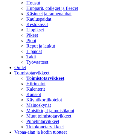
Housut
Hupparit, colleget ja fleecet
Käsineet ja rannenauhat
Kauluspaidat
Kestokassit
Lippikset
Pikeet
Pipot
Reput ja laukut
T-paidat
Takit
Työvaatteet
Outlet
Toimistotarvikkeet
Toimistotarvikkeet
Hiirimatot
Kalenterit
Kansiot
Käyntikorttikotelot
Mainoskynät
Muistikirjat ja muistilaput
Muut toimistotarvikkeet
Puhelintarvikkeet
Tietokonetarvikkeet
Vapaa-ajan ja kodin tuotteet