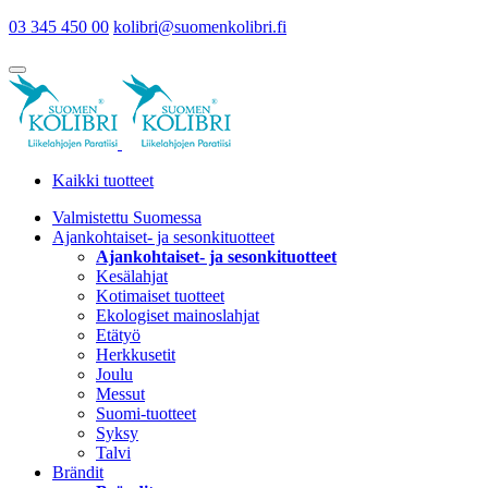
03 345 450 00
kolibri@suomenkolibri.fi
Kaikki tuotteet
Valmistettu Suomessa
Ajankohtaiset- ja sesonkituotteet
Ajankohtaiset- ja sesonkituotteet
Kesälahjat
Kotimaiset tuotteet
Ekologiset mainoslahjat
Etätyö
Herkkusetit
Joulu
Messut
Suomi-tuotteet
Syksy
Talvi
Brändit