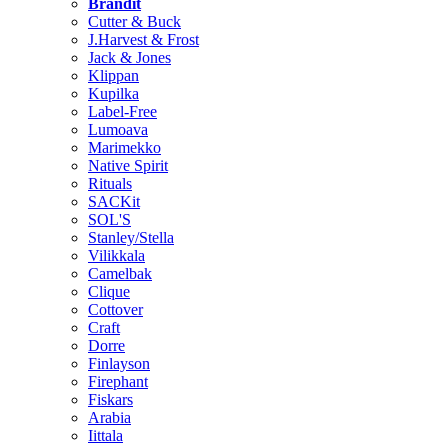
Brändit
Cutter & Buck
J.Harvest & Frost
Jack & Jones
Klippan
Kupilka
Label-Free
Lumoava
Marimekko
Native Spirit
Rituals
SACKit
SOL'S
Stanley/Stella
Vilikkala
Camelbak
Clique
Cottover
Craft
Dorre
Finlayson
Firephant
Fiskars
Arabia
Iittala