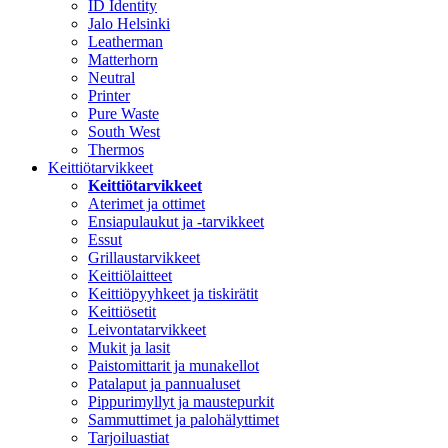
ID Identity
Jalo Helsinki
Leatherman
Matterhorn
Neutral
Printer
Pure Waste
South West
Thermos
Keittiötarvikkeet
Keittiötarvikkeet
Aterimet ja ottimet
Ensiapulaukut ja -tarvikkeet
Essut
Grillaustarvikkeet
Keittiölaitteet
Keittiöpyyhkeet ja tiskirätit
Keittiösetit
Leivontatarvikkeet
Mukit ja lasit
Paistomittarit ja munakellot
Patalaput ja pannualuset
Pippurimyllyt ja maustepurkit
Sammuttimet ja palohälyttimet
Tarjoiluastiat