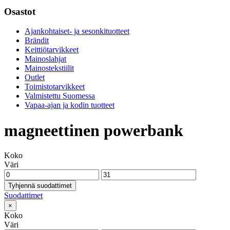
Osastot
Ajankohtaiset- ja sesonkituotteet
Brändit
Keittiötarvikkeet
Mainoslahjat
Mainostekstiilit
Outlet
Toimistotarvikkeet
Valmistettu Suomessa
Vapaa-ajan ja kodin tuotteet
magneettinen powerbank
Koko
Väri
Tyhjennä suodattimet
Suodattimet
×
Koko
Väri