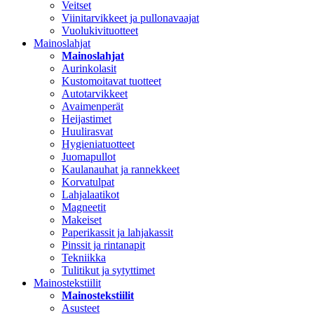
Veitset
Viinitarvikkeet ja pullonavaajat
Vuolukivituotteet
Mainoslahjat
Mainoslahjat
Aurinkolasit
Kustomoitavat tuotteet
Autotarvikkeet
Avaimenperät
Heijastimet
Huulirasvat
Hygieniatuotteet
Juomapullot
Kaulanauhat ja rannekkeet
Korvatulpat
Lahjalaatikot
Magneetit
Makeiset
Paperikassit ja lahjakassit
Pinssit ja rintanapit
Tekniikka
Tulitikut ja sytyttimet
Mainostekstiilit
Mainostekstiilit
Asusteet