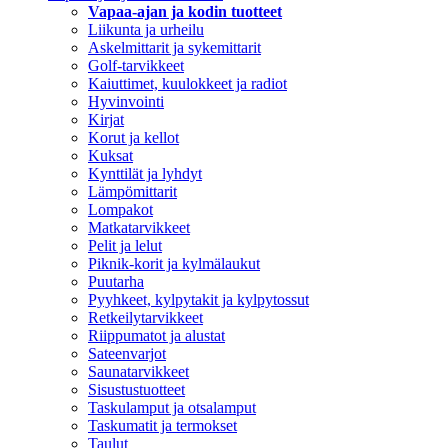
Vapaa-ajan ja kodin tuotteet
Liikunta ja urheilu
Askelmittarit ja sykemittarit
Golf-tarvikkeet
Kaiuttimet, kuulokkeet ja radiot
Hyvinvointi
Kirjat
Korut ja kellot
Kuksat
Kynttilät ja lyhdyt
Lämpömittarit
Lompakot
Matkatarvikkeet
Pelit ja lelut
Piknik-korit ja kylmälaukut
Puutarha
Pyyhkeet, kylpytakit ja kylpytossut
Retkeilytarvikkeet
Riippumatot ja alustat
Sateenvarjot
Saunatarvikkeet
Sisustustuotteet
Taskulamput ja otsalamput
Taskumatit ja termokset
Taulut