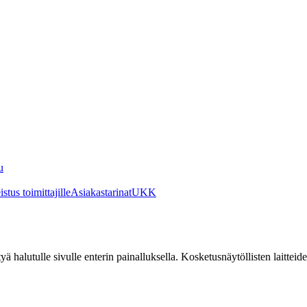
u
stus toimittajille
Asiakastarinat
UKK
irtyä halutulle sivulle enterin painalluksella. Kosketusnäytöllisten laittei