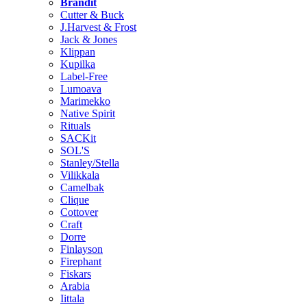
Brändit
Cutter & Buck
J.Harvest & Frost
Jack & Jones
Klippan
Kupilka
Label-Free
Lumoava
Marimekko
Native Spirit
Rituals
SACKit
SOL'S
Stanley/Stella
Vilikkala
Camelbak
Clique
Cottover
Craft
Dorre
Finlayson
Firephant
Fiskars
Arabia
Iittala