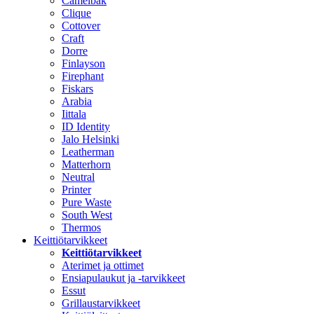
Camelbak
Clique
Cottover
Craft
Dorre
Finlayson
Firephant
Fiskars
Arabia
Iittala
ID Identity
Jalo Helsinki
Leatherman
Matterhorn
Neutral
Printer
Pure Waste
South West
Thermos
Keittiötarvikkeet
Keittiötarvikkeet
Aterimet ja ottimet
Ensiapulaukut ja -tarvikkeet
Essut
Grillaustarvikkeet