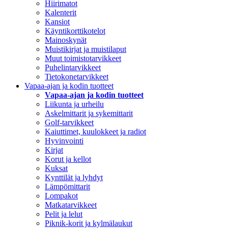
Hiirimatot
Kalenterit
Kansiot
Käyntikorttikotelot
Mainoskynät
Muistikirjat ja muistilaput
Muut toimistotarvikkeet
Puhelintarvikkeet
Tietokonetarvikkeet
Vapaa-ajan ja kodin tuotteet
Vapaa-ajan ja kodin tuotteet
Liikunta ja urheilu
Askelmittarit ja sykemittarit
Golf-tarvikkeet
Kaiuttimet, kuulokkeet ja radiot
Hyvinvointi
Kirjat
Korut ja kellot
Kuksat
Kynttilät ja lyhdyt
Lämpömittarit
Lompakot
Matkatarvikkeet
Pelit ja lelut
Piknik-korit ja kylmälaukut