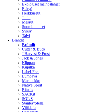
Ekologiset mainoslahjat
Etätyö
Herkkusetit
Joulu
Messut
Suomi-tuotteet
Syksy
Talvi
Brändit
Brändit
Cutter & Buck
J.Harvest & Frost
Jack & Jones
Klippan
Kupilka
Label-Free
Lumoava
Marimekko
Native Spirit
Rituals
SACKit
SOL'S
Stanley/Stella
Vilikkala