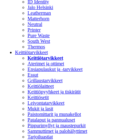
ID Identity
Jalo Helsinki
Leatherman
Matterhorn
Neutral
Printer
Pure Waste
South West
Thermos
Keittiötarvikkeet
Keittiötarvikkeet
Aterimet ja ottimet
Ensiapulaukut ja -tarvikkeet
Essut
Grillaustarvikkeet
Keittiölaitteet
Keittiöpyyhkeet ja tiskirätit
Keittiösetit
Leivontatarvikkeet
Mukit ja lasit
Paistomittarit ja munakellot
Patalaput ja pannualuset
Pippurimyllyt ja maustepurkit
Sammuttimet ja palohälyttimet
Tarjoiluastiat