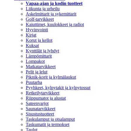
Vapaa-ajan ja kodin tuotteet
Liikunta ja urheilu
Askelmittarit ja sykemittarit
Golf-tarvikkeet
Kaiuttimet, kuulokkeet ja radiot
Hyvinvointi
Kirjat
Korut ja kellot
Kuksat
Kynttilät ja lyhdyt
Lämpömittarit
Lompakot
Matkatarvikkeet
Pelit ja lelut
Piknik-korit ja kylmälaukut
Puutarha
Pyyhkeet, kylpytakit ja kylpytossut
Retkeilytarvikkeet
Riippumatot ja alustat
Sateenvarjot
Saunatarvikkeet
Sisustustuotteet
Taskulamput ja otsalamput
Taskumatit ja termokset
Taulut