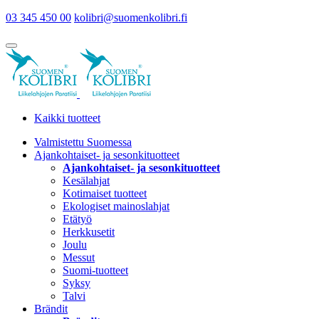
03 345 450 00
kolibri@suomenkolibri.fi
Kaikki tuotteet
Valmistettu Suomessa
Ajankohtaiset- ja sesonkituotteet
Ajankohtaiset- ja sesonkituotteet
Kesälahjat
Kotimaiset tuotteet
Ekologiset mainoslahjat
Etätyö
Herkkusetit
Joulu
Messut
Suomi-tuotteet
Syksy
Talvi
Brändit