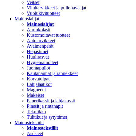
Veitset
Viinitarvikkeet ja pullonavaajat
Vuolukivituotteet
Mainoslahjat
Mainoslahjat
Aurinkolasit
Kustomoitavat tuotteet
Autotarvikkeet
Avaimenperät
Heijastimet
Huulirasvat
Hygieniatuotteet
Juomapullot
Kaulanauhat ja rannekkeet
Korvatulpat
Lahjalaatikot
Magneetit
Makeiset
Paperikassit ja lahjakassit
Pinssit ja rintanapit
Tekniikka
Tulitikut ja sytyttimet
Mainostekstiilit
Mainostekstiilit
Asusteet