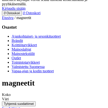
pyyhkäisemällä.
Kirjaudu sisään
0
Ostoskori
0
Ostoskori
Etusivu
/
magneetit
Osastot
Ajankohtaiset- ja sesonkituotteet
Brändit
Keittiötarvikkeet
Mainoslahjat
Mainostekstiilit
Outlet
Toimistotarvikkeet
Valmistettu Suomessa
Vapaa-ajan ja kodin tuotteet
magneetit
Koko
Väri
Tyhjennä suodattimet