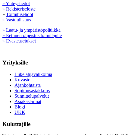
» Yhteystiedot
» Rekisteriseloste
»
Toimitusehdot
» Vastuullisuus
» Laatu- ja ympäristöpolitiikka
» Eettinen ohjeistus toimittajille
» Evästeasetukset
Yrityksille
Liikelahjavalikoima
Kuvastot
Ajankohtaista
Sopimusasiakkuus
Sunnittelupalvelut
Asiakastarinat
Blogi
UKK
Kuluttajille