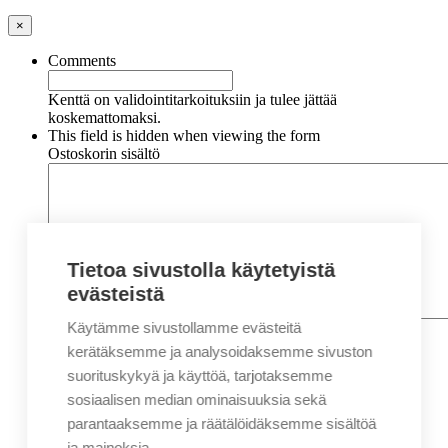
×
Comments
Kenttä on validointitarkoituksiin ja tulee jättää
koskemattomaksi.
This field is hidden when viewing the form
Ostoskorin sisältö
Tietoa sivustolla käytetyistä
evästeistä
Käytämme sivustollamme evästeitä
Nimi
*
Etunimi
kerätäksemme ja analysoidaksemme sivuston
Sukunimi
suorituskykyä ja käyttöä, tarjotaksemme
Yritys
sosiaalisen median ominaisuuksia sekä
parantaaksemme ja räätälöidäksemme sisältöä
Sähköposti
*
ja mainoksia.