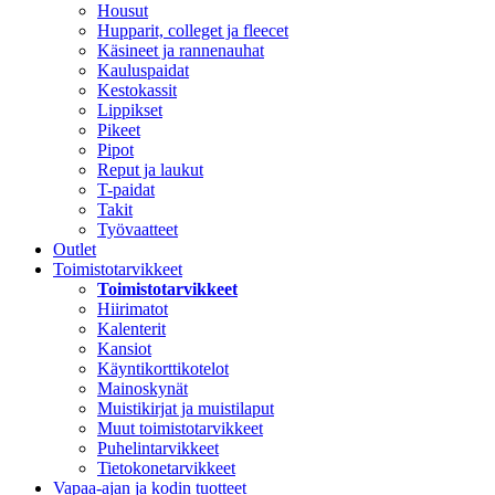
Housut
Hupparit, colleget ja fleecet
Käsineet ja rannenauhat
Kauluspaidat
Kestokassit
Lippikset
Pikeet
Pipot
Reput ja laukut
T-paidat
Takit
Työvaatteet
Outlet
Toimistotarvikkeet
Toimistotarvikkeet
Hiirimatot
Kalenterit
Kansiot
Käyntikorttikotelot
Mainoskynät
Muistikirjat ja muistilaput
Muut toimistotarvikkeet
Puhelintarvikkeet
Tietokonetarvikkeet
Vapaa-ajan ja kodin tuotteet