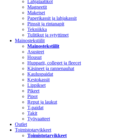
Lahjalaatikot
Magneetit
Makeiset
Paperikassit ja lahjakassit
Pinssit ja rintanapit
Tekniikka
Tulitikut ja sytyttimet
Mainostekstiilit
Mainostekstiilit
Asusteet
Housut
Hupparit, colleget ja fleecet
Käsineet ja rannenauhat
Kauluspaidat
Kestokassit
Lippikset
Pikeet
Pipot
Reput ja laukut
T-paidat
Takit
Työvaatteet
Outlet
Toimistotarvikkeet
Toimistotarvikkeet