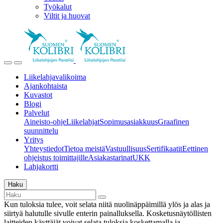
Työkalut
Viltit ja huovat
Liikelahjavalikoima
Ajankohtaista
Kuvastot
Blogi
Palvelut
Aineisto-ohje
Liikelahjat
Sopimusasiakkuus
Graafinen
suunnittelu
Yritys
Yhteystiedot
Tietoa meistä
Vastuullisuus
Sertifikaatit
Eettinen
ohjeistus toimittajille
Asiakastarinat
UKK
Lahjakortti
Haku
Kun tuloksia tulee, voit selata niitä nuolinäppäimillä ylös ja alas ja
siirtyä halutulle sivulle enterin painalluksella. Kosketusnäytöllisten
laitteiden käyttäjät voivat selata tuloksia koskettamalla ja