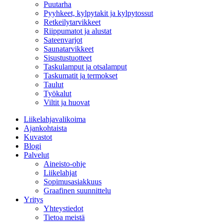
Puutarha
Pyyhkeet, kylpytakit ja kylpytossut
Retkeilytarvikkeet
Riippumatot ja alustat
Sateenvarjot
Saunatarvikkeet
Sisustustuotteet
Taskulamput ja otsalamput
Taskumatit ja termokset
Taulut
Työkalut
Viltit ja huovat
Liikelahjavalikoima
Ajankohtaista
Kuvastot
Blogi
Palvelut
Aineisto-ohje
Liikelahjat
Sopimusasiakkuus
Graafinen suunnittelu
Yritys
Yhteystiedot
Tietoa meistä