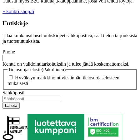
Tutustu myös B2C kuluttaja-kauppaamme, josta voit tehdä löytöjä.
» kolibri-shop.fi
Uutiskirje
Tilaa kuukausittaiset uutiskirjeet sähköpostiisi, saat tietoa tarjouksista
ja tuoteuutuuksista.
Phone
Kenttä on validointitarkoituksiin ja tulee jättää koskemattomaksi.
Tietosuojaseloste
(Pakollinen)
Hyväksyn markkinointiviestinnän tietosuojaselosteen
mukaisesti
Sähköposti