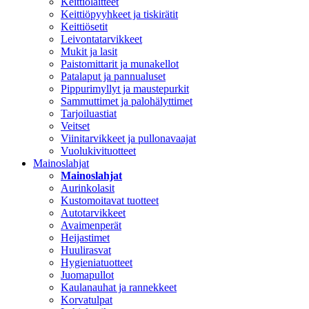
Keittiölaitteet
Keittiöpyyhkeet ja tiskirätit
Keittiösetit
Leivontatarvikkeet
Mukit ja lasit
Paistomittarit ja munakellot
Patalaput ja pannualuset
Pippurimyllyt ja maustepurkit
Sammuttimet ja palohälyttimet
Tarjoiluastiat
Veitset
Viinitarvikkeet ja pullonavaajat
Vuolukivituotteet
Mainoslahjat
Mainoslahjat
Aurinkolasit
Kustomoitavat tuotteet
Autotarvikkeet
Avaimenperät
Heijastimet
Huulirasvat
Hygieniatuotteet
Juomapullot
Kaulanauhat ja rannekkeet
Korvatulpat