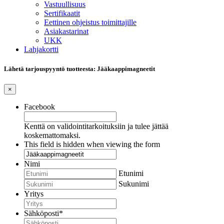
Vastuullisuus
Sertifikaatit
Eettinen ohjeistus toimittajille
Asiakastarinat
UKK
Lahjakortti
Lähetä tarjouspyyntö tuotteesta: Jääkaappimagneetit
×
Facebook
Kenttä on validointitarkoituksiin ja tulee jättää
koskemattomaksi.
This field is hidden when viewing the form
Nimi
Etunimi
Sukunimi
Yritys
Sähköposti
*