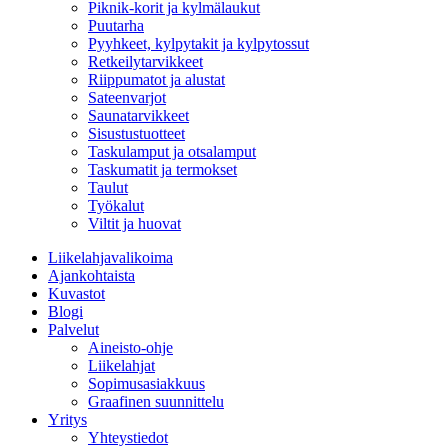
Piknik-korit ja kylmälaukut
Puutarha
Pyyhkeet, kylpytakit ja kylpytossut
Retkeilytarvikkeet
Riippumatot ja alustat
Sateenvarjot
Saunatarvikkeet
Sisustustuotteet
Taskulamput ja otsalamput
Taskumatit ja termokset
Taulut
Työkalut
Viltit ja huovat
Liikelahjavalikoima
Ajankohtaista
Kuvastot
Blogi
Palvelut
Aineisto-ohje
Liikelahjat
Sopimusasiakkuus
Graafinen suunnittelu
Yritys
Yhteystiedot