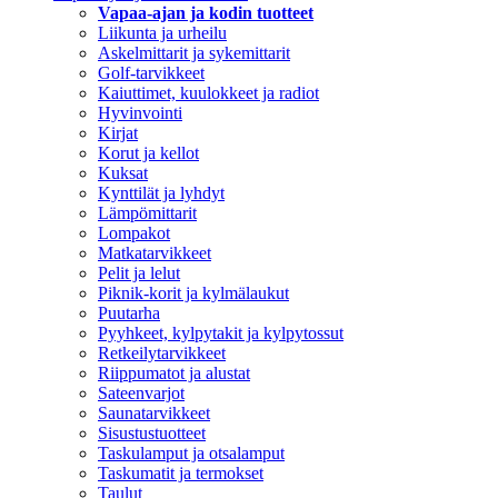
Vapaa-ajan ja kodin tuotteet
Liikunta ja urheilu
Askelmittarit ja sykemittarit
Golf-tarvikkeet
Kaiuttimet, kuulokkeet ja radiot
Hyvinvointi
Kirjat
Korut ja kellot
Kuksat
Kynttilät ja lyhdyt
Lämpömittarit
Lompakot
Matkatarvikkeet
Pelit ja lelut
Piknik-korit ja kylmälaukut
Puutarha
Pyyhkeet, kylpytakit ja kylpytossut
Retkeilytarvikkeet
Riippumatot ja alustat
Sateenvarjot
Saunatarvikkeet
Sisustustuotteet
Taskulamput ja otsalamput
Taskumatit ja termokset
Taulut