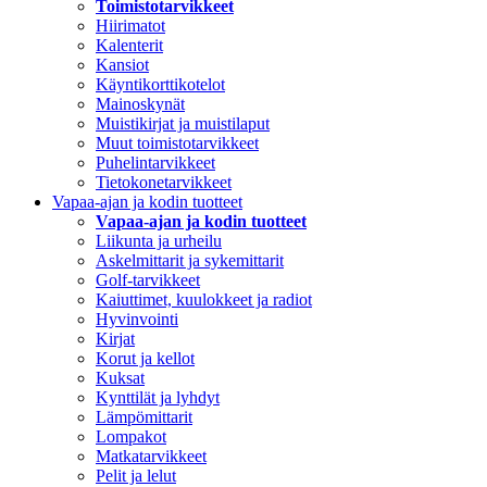
Toimistotarvikkeet
Hiirimatot
Kalenterit
Kansiot
Käyntikorttikotelot
Mainoskynät
Muistikirjat ja muistilaput
Muut toimistotarvikkeet
Puhelintarvikkeet
Tietokonetarvikkeet
Vapaa-ajan ja kodin tuotteet
Vapaa-ajan ja kodin tuotteet
Liikunta ja urheilu
Askelmittarit ja sykemittarit
Golf-tarvikkeet
Kaiuttimet, kuulokkeet ja radiot
Hyvinvointi
Kirjat
Korut ja kellot
Kuksat
Kynttilät ja lyhdyt
Lämpömittarit
Lompakot
Matkatarvikkeet
Pelit ja lelut