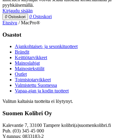
pyyhkäisemällä.
Kirjaudu sisään
0
Ostoskori
0
Ostoskori
Etusivu
/
MacPro®
Osastot
Ajankohtaiset- ja sesonkituotteet
Brändit
Keittiötarvikkeet
Mainoslahjat
Mainostekstiilit
Outlet
Toimistotarvikkeet
Valmistettu Suomessa
Vapaa-ajan ja kodin tuotteet
Valitun kaltaisia tuotteita ei löytynyt.
Suomen Kolibri Oy
Kalevantie 7, 33100 Tampere kolibri(a)suomenkolibri.fi
Puh. (03) 345 45 000
Y-tunnus: 0833183-2