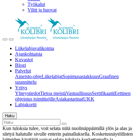
Työkalut
Viltit ja huovat
Liikelahjavalikoima
Ajankohtaista
Kuvastot
Blogi
Palvelut
Aineisto-ohje
Liikelahjat
Sopimusasiakkuus
Graafinen
suunnittelu
Yritys
Yhteystiedot
Tietoa meistä
Vastuullisuus
Sertifikaatit
Eettinen
ohjeistus toimittajille
Asiakastarinat
UKK
Lahjakortti
Haku
Kun tuloksia tulee, voit selata niitä nuolinäppäimillä ylös ja alas ja
siirtyä halutulle sivulle enterin painalluksella. Kosketusnäytöllisten
laitteiden käyttäjät voivat selata tuloksia koskettamalla ja