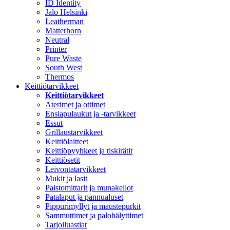
ID Identity
Jalo Helsinki
Leatherman
Matterhorn
Neutral
Printer
Pure Waste
South West
Thermos
Keittiötarvikkeet
Keittiötarvikkeet
Aterimet ja ottimet
Ensiapulaukut ja -tarvikkeet
Essut
Grillaustarvikkeet
Keittiölaitteet
Keittiöpyyhkeet ja tiskirätit
Keittiösetit
Leivontatarvikkeet
Mukit ja lasit
Paistomittarit ja munakellot
Patalaput ja pannualuset
Pippurimyllyt ja maustepurkit
Sammuttimet ja palohälyttimet
Tarjoiluastiat