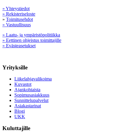
» Yhteystiedot
» Rekisteriseloste
»
Toimitusehdot
» Vastuullisuus
» Laatu- ja ympäristöpolitiikka
» Eettinen ohjeistus toimittajille
» Evästeasetukset
Yrityksille
Liikelahjavalikoima
Kuvastot
Ajankohtaista
Sopimusasiakkuus
Sunnittelupalvelut
Asiakastarinat
Blogi
UKK
Kuluttajille