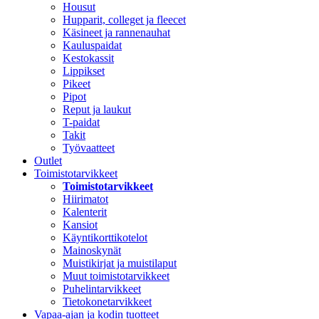
Housut
Hupparit, colleget ja fleecet
Käsineet ja rannenauhat
Kauluspaidat
Kestokassit
Lippikset
Pikeet
Pipot
Reput ja laukut
T-paidat
Takit
Työvaatteet
Outlet
Toimistotarvikkeet
Toimistotarvikkeet
Hiirimatot
Kalenterit
Kansiot
Käyntikorttikotelot
Mainoskynät
Muistikirjat ja muistilaput
Muut toimistotarvikkeet
Puhelintarvikkeet
Tietokonetarvikkeet
Vapaa-ajan ja kodin tuotteet