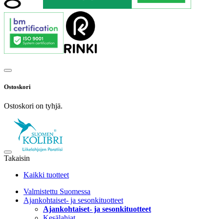
Ostoskori
Ostoskori on tyhjä.
Takaisin
Kaikki tuotteet
Valmistettu Suomessa
Ajankohtaiset- ja sesonkituotteet
Ajankohtaiset- ja sesonkituotteet
Kesälahjat