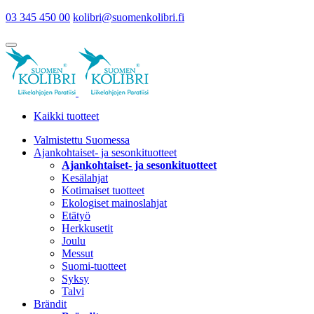
03 345 450 00
kolibri@suomenkolibri.fi
Kaikki tuotteet
Valmistettu Suomessa
Ajankohtaiset- ja sesonkituotteet
Ajankohtaiset- ja sesonkituotteet
Kesälahjat
Kotimaiset tuotteet
Ekologiset mainoslahjat
Etätyö
Herkkusetit
Joulu
Messut
Suomi-tuotteet
Syksy
Talvi
Brändit