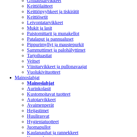
Grillaustarvikkeet
Keittiölaitteet
Keittiöpyyhkeet ja tiskirätit
Keittiösetit
Leivontatarvikkeet
Mukit ja lasit
Paistomittarit ja munakellot
Patalaput ja pannualuset
Pippurimyllyt ja maustepurkit
Sammuttimet ja palohälyttimet
Tarjoiluastiat
Veitset
Viinitarvikkeet ja pullonavaajat
Vuolukivituotteet
Mainoslahjat
Mainoslahjat
Aurinkolasit
Kustomoitavat tuotteet
Autotarvikkeet
Avaimenperät
Heijastimet
Huulirasvat
Hygieniatuotteet
Juomapullot
Kaulanauhat ja rannekkeet