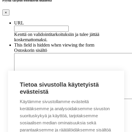
Pyydä tarjous ostoskorin sisällöstä
×
URL
Kenttä on validointitarkoituksiin ja tulee jättää
koskemattomaksi.
This field is hidden when viewing the form
Ostoskorin sisältö
Tietoa sivustolla käytetyistä
evästeistä
Käytämme sivustollamme evästeitä
Nimi
*
Etunimi
kerätäksemme ja analysoidaksemme sivuston
Sukunimi
suorituskykyä ja käyttöä, tarjotaksemme
Yritys
sosiaalisen median ominaisuuksia sekä
parantaaksemme ja räätälöidäksemme sisältöä
Sähköposti
*