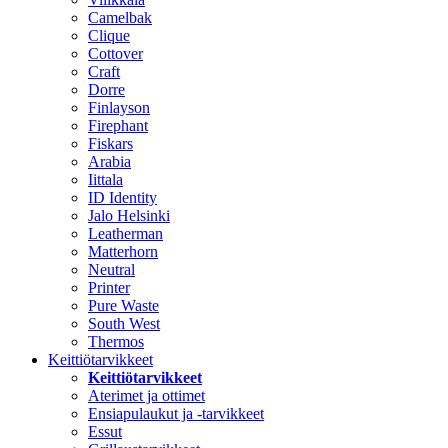
Camelbak
Clique
Cottover
Craft
Dorre
Finlayson
Firephant
Fiskars
Arabia
Iittala
ID Identity
Jalo Helsinki
Leatherman
Matterhorn
Neutral
Printer
Pure Waste
South West
Thermos
Keittiötarvikkeet
Keittiötarvikkeet
Aterimet ja ottimet
Ensiapulaukut ja -tarvikkeet
Essut