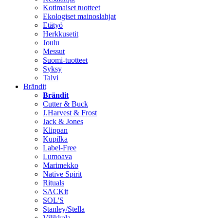
Kotimaiset tuotteet
Ekologiset mainoslahjat
Etätyö
Herkkusetit
Joulu
Messut
Suomi-tuotteet
Syksy
Talvi
Brändit
Brändit
Cutter & Buck
J.Harvest & Frost
Jack & Jones
Klippan
Kupilka
Label-Free
Lumoava
Marimekko
Native Spirit
Rituals
SACKit
SOL'S
Stanley/Stella
Vilikkala