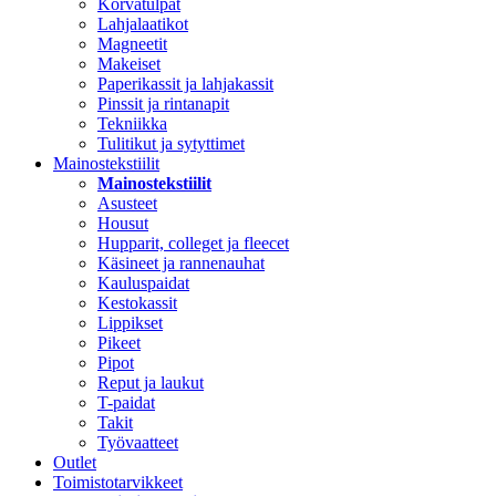
Korvatulpat
Lahjalaatikot
Magneetit
Makeiset
Paperikassit ja lahjakassit
Pinssit ja rintanapit
Tekniikka
Tulitikut ja sytyttimet
Mainostekstiilit
Mainostekstiilit
Asusteet
Housut
Hupparit, colleget ja fleecet
Käsineet ja rannenauhat
Kauluspaidat
Kestokassit
Lippikset
Pikeet
Pipot
Reput ja laukut
T-paidat
Takit
Työvaatteet
Outlet
Toimistotarvikkeet