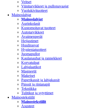
Veitset
Viinitarvikkeet ja pullonavaajat
Vuolukivituotteet
Mainoslahjat
Mainoslahjat
Aurinkolasit
Kustomoitavat tuotteet
Autotarvikkeet
Avaimenperät
Heijastimet
Huulirasvat
Hygieniatuotteet
Juomapullot
Kaulanauhat ja rannekkeet
Korvatulpat
Lahjalaatikot
Magneetit
Makeiset
Paperikassit ja lahjakassit
Pinssit ja rintanapit
Tekniikka
Tulitikut ja sytyttimet
Mainostekstiilit
Mainostekstiilit
Asusteet