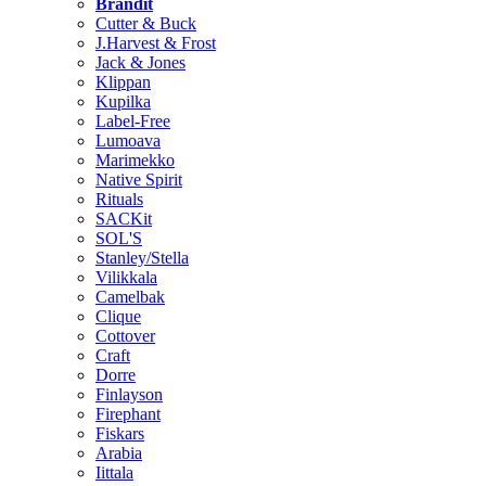
Brändit
Cutter & Buck
J.Harvest & Frost
Jack & Jones
Klippan
Kupilka
Label-Free
Lumoava
Marimekko
Native Spirit
Rituals
SACKit
SOL'S
Stanley/Stella
Vilikkala
Camelbak
Clique
Cottover
Craft
Dorre
Finlayson
Firephant
Fiskars
Arabia
Iittala