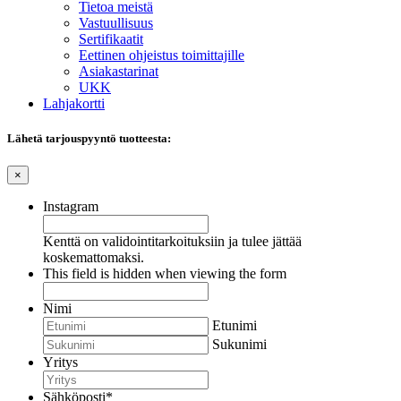
Tietoa meistä
Vastuullisuus
Sertifikaatit
Eettinen ohjeistus toimittajille
Asiakastarinat
UKK
Lahjakortti
Lähetä tarjouspyyntö tuotteesta:
×
Instagram
Kenttä on validointitarkoituksiin ja tulee jättää
koskemattomaksi.
This field is hidden when viewing the form
Nimi
Etunimi
Sukunimi
Yritys
Sähköposti
*