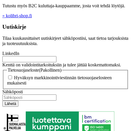
Tutustu myös B2C kuluttaja-kauppaamme, josta voit tehdä löytöjä.
» kolibri-shop.fi
Uutiskirje
Tilaa kuukausittaiset uutiskirjeet sähköpostiisi, saat tietoa tarjouksista
ja tuoteuutuuksista.
LinkedIn
Kenttä on validointitarkoituksiin ja tulee jättää koskemattomaksi.
Tietosuojaseloste
(Pakollinen)
Hyväksyn markkinointiviestinnän tietosuojaselosteen
mukaisesti
Sähköposti