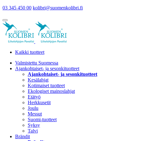
03 345 450 00
kolibri@suomenkolibri.fi
Kaikki tuotteet
Valmistettu Suomessa
Ajankohtaiset- ja sesonkituotteet
Ajankohtaiset- ja sesonkituotteet
Kesälahjat
Kotimaiset tuotteet
Ekologiset mainoslahjat
Etätyö
Herkkusetit
Joulu
Messut
Suomi-tuotteet
Syksy
Talvi
Brändit