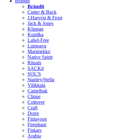
Brändit
Brändit
Cutter & Buck
J.Harvest & Frost
Jack & Jones
Klippan
Kupilka
Label-Free
Lumoava
Marimekko
Native Spirit
Rituals
SACKit
SOL'S
Stanley/Stella
Vilikkala
Camelbak
Clique
Cottover
Craft
Dorre
Finlayson
Firephant
Fiskars
Arabia