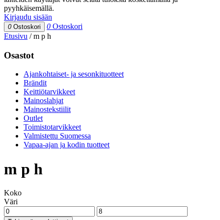
pyyhkäisemällä.
Kirjaudu sisään
0
Ostoskori
0
Ostoskori
Etusivu
/
m p h
Osastot
Ajankohtaiset- ja sesonkituotteet
Brändit
Keittiötarvikkeet
Mainoslahjat
Mainostekstiilit
Outlet
Toimistotarvikkeet
Valmistettu Suomessa
Vapaa-ajan ja kodin tuotteet
m p h
Koko
Väri