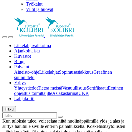
Työkalut
Viltit ja huovat
Liikelahjavalikoima
Ajankohtaista
Kuvastot
Blogi
Palvelut
Aineisto-ohje
Liikelahjat
Sopimusasiakkuus
Graafinen
suunnittelu
Yritys
Yhteystiedot
Tietoa meistä
Vastuullisuus
Sertifikaatit
Eettinen
ohjeistus toimittajille
Asiakastarinat
UKK
Lahjakortti
Haku
Kun tuloksia tulee, voit selata niitä nuolinäppäimillä ylös ja alas ja
siirtyä halutulle sivulle enterin painalluksella. Kosketusnäytöllisten
laitteiden käyttäjät voivat selata tuloksia koskettamalla ja