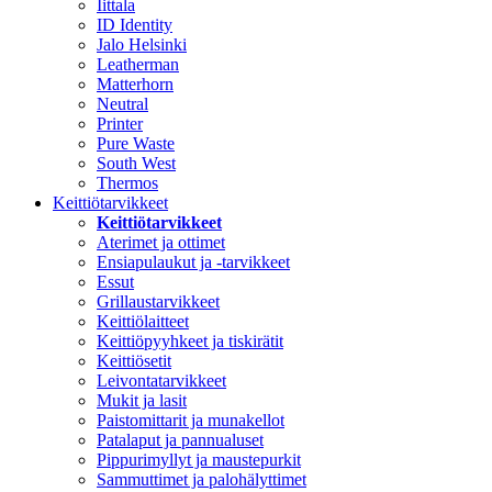
Iittala
ID Identity
Jalo Helsinki
Leatherman
Matterhorn
Neutral
Printer
Pure Waste
South West
Thermos
Keittiötarvikkeet
Keittiötarvikkeet
Aterimet ja ottimet
Ensiapulaukut ja -tarvikkeet
Essut
Grillaustarvikkeet
Keittiölaitteet
Keittiöpyyhkeet ja tiskirätit
Keittiösetit
Leivontatarvikkeet
Mukit ja lasit
Paistomittarit ja munakellot
Patalaput ja pannualuset
Pippurimyllyt ja maustepurkit
Sammuttimet ja palohälyttimet