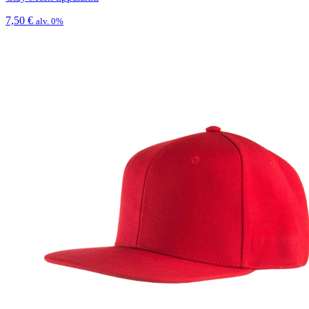
7,50
€
alv. 0%