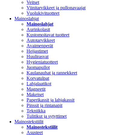
Veitset
Viinitarvikkeet ja pullonavaajat
Vuolukivituotteet
Mainoslahjat
Mainoslahjat
Aurinkolasit
Kustomoitavat tuotteet
Autotarvikkeet
Avaimenperät
Heijastimet
Huulirasvat
Hygieniatuotteet
Juomapullot
Kaulanauhat ja rannekkeet
Korvatulpat
Lahjalaatikot
Magneetit
Makeiset
Paperikassit ja lahjakassit
Pinssit ja rintanapit
Tekniikka
Tulitikut ja sytyttimet
Mainostekstiilit
Mainostekstiilit
Asusteet