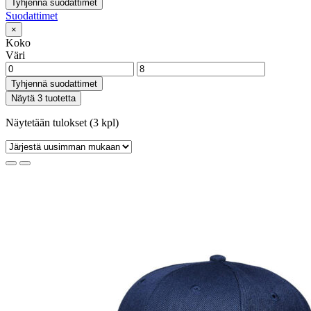
Tyhjennä suodattimet
Suodattimet
×
Koko
Väri
Tyhjennä suodattimet
Näytä 3 tuotetta
Näytetään tulokset (3 kpl)