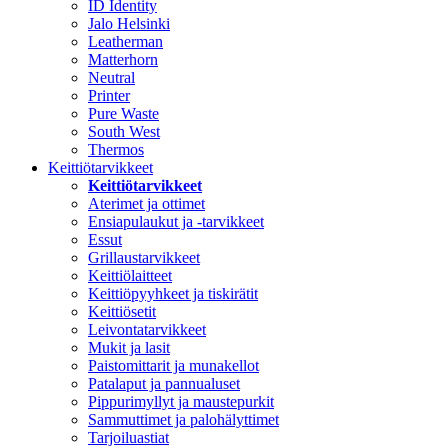
ID Identity
Jalo Helsinki
Leatherman
Matterhorn
Neutral
Printer
Pure Waste
South West
Thermos
Keittiötarvikkeet
Keittiötarvikkeet
Aterimet ja ottimet
Ensiapulaukut ja -tarvikkeet
Essut
Grillaustarvikkeet
Keittiölaitteet
Keittiöpyyhkeet ja tiskirätit
Keittiösetit
Leivontatarvikkeet
Mukit ja lasit
Paistomittarit ja munakellot
Patalaput ja pannualuset
Pippurimyllyt ja maustepurkit
Sammuttimet ja palohälyttimet
Tarjoiluastiat