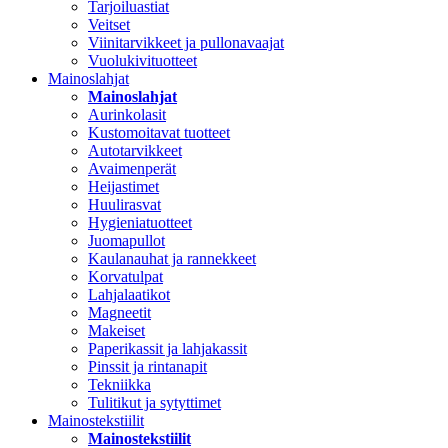
Tarjoiluastiat
Veitset
Viinitarvikkeet ja pullonavaajat
Vuolukivituotteet
Mainoslahjat
Mainoslahjat
Aurinkolasit
Kustomoitavat tuotteet
Autotarvikkeet
Avaimenperät
Heijastimet
Huulirasvat
Hygieniatuotteet
Juomapullot
Kaulanauhat ja rannekkeet
Korvatulpat
Lahjalaatikot
Magneetit
Makeiset
Paperikassit ja lahjakassit
Pinssit ja rintanapit
Tekniikka
Tulitikut ja sytyttimet
Mainostekstiilit
Mainostekstiilit