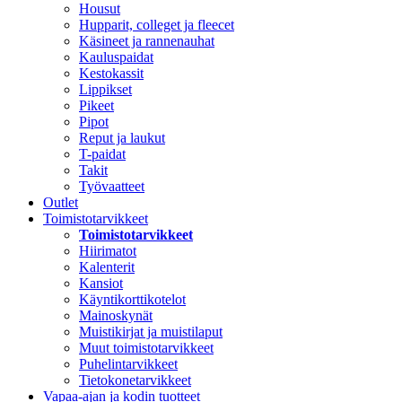
Housut
Hupparit, colleget ja fleecet
Käsineet ja rannenauhat
Kauluspaidat
Kestokassit
Lippikset
Pikeet
Pipot
Reput ja laukut
T-paidat
Takit
Työvaatteet
Outlet
Toimistotarvikkeet
Toimistotarvikkeet
Hiirimatot
Kalenterit
Kansiot
Käyntikorttikotelot
Mainoskynät
Muistikirjat ja muistilaput
Muut toimistotarvikkeet
Puhelintarvikkeet
Tietokonetarvikkeet
Vapaa-ajan ja kodin tuotteet