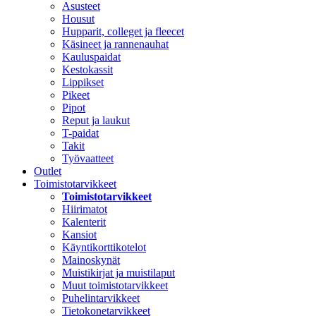
Asusteet
Housut
Hupparit, colleget ja fleecet
Käsineet ja rannenauhat
Kauluspaidat
Kestokassit
Lippikset
Pikeet
Pipot
Reput ja laukut
T-paidat
Takit
Työvaatteet
Outlet
Toimistotarvikkeet
Toimistotarvikkeet
Hiirimatot
Kalenterit
Kansiot
Käyntikorttikotelot
Mainoskynät
Muistikirjat ja muistilaput
Muut toimistotarvikkeet
Puhelintarvikkeet
Tietokonetarvikkeet