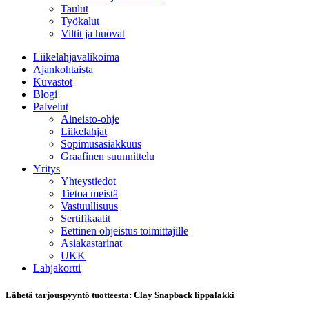
Taulut
Työkalut
Viltit ja huovat
Liikelahjavalikoima
Ajankohtaista
Kuvastot
Blogi
Palvelut
Aineisto-ohje
Liikelahjat
Sopimusasiakkuus
Graafinen suunnittelu
Yritys
Yhteystiedot
Tietoa meistä
Vastuullisuus
Sertifikaatit
Eettinen ohjeistus toimittajille
Asiakastarinat
UKK
Lahjakortti
Lähetä tarjouspyyntö tuotteesta: Clay Snapback lippalakki