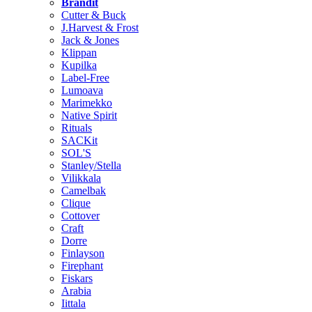
Brändit
Cutter & Buck
J.Harvest & Frost
Jack & Jones
Klippan
Kupilka
Label-Free
Lumoava
Marimekko
Native Spirit
Rituals
SACKit
SOL'S
Stanley/Stella
Vilikkala
Camelbak
Clique
Cottover
Craft
Dorre
Finlayson
Firephant
Fiskars
Arabia
Iittala