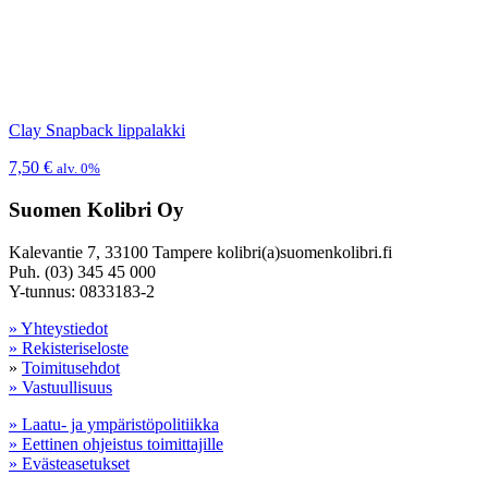
Clay Snapback lippalakki
7,50
€
alv. 0%
Suomen Kolibri Oy
Kalevantie 7, 33100 Tampere kolibri(a)suomenkolibri.fi
Puh. (03) 345 45 000
Y-tunnus: 0833183-2
» Yhteystiedot
» Rekisteriseloste
»
Toimitusehdot
» Vastuullisuus
» Laatu- ja ympäristöpolitiikka
» Eettinen ohjeistus toimittajille
» Evästeasetukset