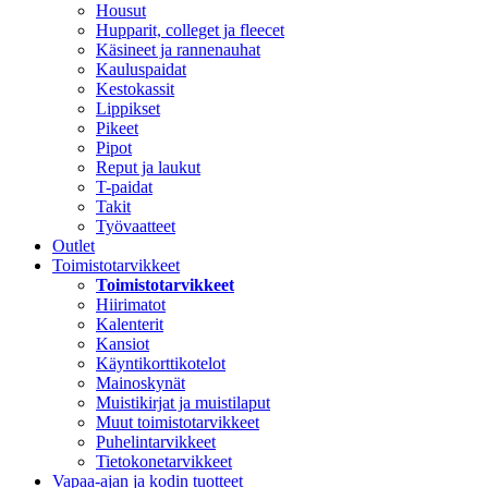
Housut
Hupparit, colleget ja fleecet
Käsineet ja rannenauhat
Kauluspaidat
Kestokassit
Lippikset
Pikeet
Pipot
Reput ja laukut
T-paidat
Takit
Työvaatteet
Outlet
Toimistotarvikkeet
Toimistotarvikkeet
Hiirimatot
Kalenterit
Kansiot
Käyntikorttikotelot
Mainoskynät
Muistikirjat ja muistilaput
Muut toimistotarvikkeet
Puhelintarvikkeet
Tietokonetarvikkeet
Vapaa-ajan ja kodin tuotteet