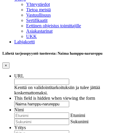
Yhteystiedot
Tietoa meistä
Vastuullisuus
Sertifikaatit
Eettinen ohjeistus toimittajille
Asiakastarinat
UKK
Lahjakortti
Lähetä tarjouspyyntö tuotteesta: Naima hamppu-narureppu
×
URL
Kenttä on validointitarkoituksiin ja tulee jättää
koskemattomaksi.
This field is hidden when viewing the form
Nimi
Etunimi
Sukunimi
Yritys