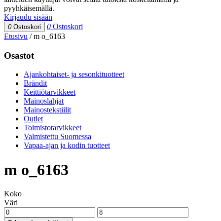
pyyhkäisemällä.
Kirjaudu sisään
0
Ostoskori
0
Ostoskori
Etusivu
/
m o_6163
Osastot
Ajankohtaiset- ja sesonkituotteet
Brändit
Keittiötarvikkeet
Mainoslahjat
Mainostekstiilit
Outlet
Toimistotarvikkeet
Valmistettu Suomessa
Vapaa-ajan ja kodin tuotteet
m o_6163
Koko
Väri