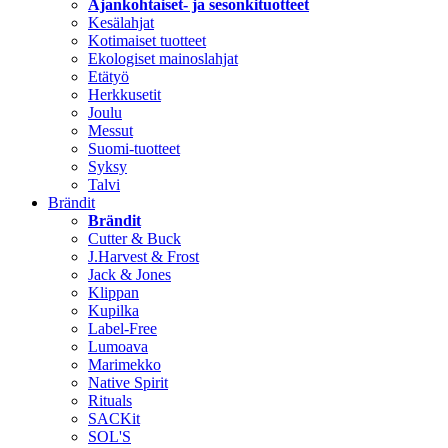
Ajankohtaiset- ja sesonkituotteet
Kesälahjat
Kotimaiset tuotteet
Ekologiset mainoslahjat
Etätyö
Herkkusetit
Joulu
Messut
Suomi-tuotteet
Syksy
Talvi
Brändit
Brändit
Cutter & Buck
J.Harvest & Frost
Jack & Jones
Klippan
Kupilka
Label-Free
Lumoava
Marimekko
Native Spirit
Rituals
SACKit
SOL'S