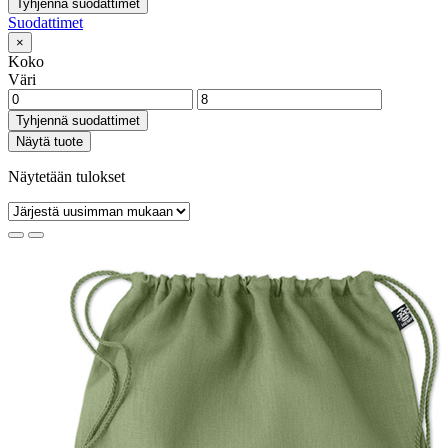
Tyhjennä suodattimet
Suodattimet
×
Koko
Väri
Tyhjennä suodattimet
Näytä tuote
Näytetään tulokset