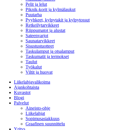
Pelit ja lelut
Piknik-korit ja kylmälaukut
Puutarha
Pyyhkeet, kylpytakit ja kylpytossut
Retkeilytarvikkeet
Riippumatot ja alustat
Sateenvarjot
Saunatarvikkeet
Sisustustuotteet
Taskulamput ja otsalamput
Taskumatit ja termokset
Taulut
Työkalut
Viltit ja huovat
Liikelahjavalikoima
Ajankohtaista
Kuvastot
Blogi
Palvelut
Aineisto-ohje
Liikelahjat
Sopimusasiakkuus
Graafinen suunnittelu
Yritys