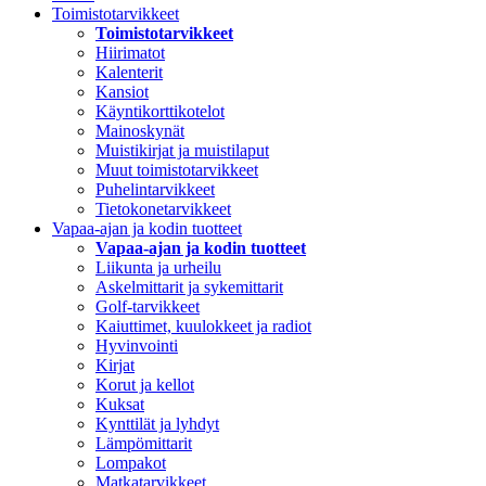
Toimistotarvikkeet
Toimistotarvikkeet
Hiirimatot
Kalenterit
Kansiot
Käyntikorttikotelot
Mainoskynät
Muistikirjat ja muistilaput
Muut toimistotarvikkeet
Puhelintarvikkeet
Tietokonetarvikkeet
Vapaa-ajan ja kodin tuotteet
Vapaa-ajan ja kodin tuotteet
Liikunta ja urheilu
Askelmittarit ja sykemittarit
Golf-tarvikkeet
Kaiuttimet, kuulokkeet ja radiot
Hyvinvointi
Kirjat
Korut ja kellot
Kuksat
Kynttilät ja lyhdyt
Lämpömittarit
Lompakot
Matkatarvikkeet