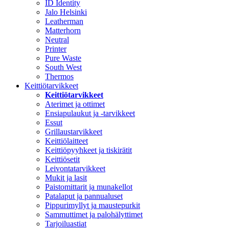
ID Identity
Jalo Helsinki
Leatherman
Matterhorn
Neutral
Printer
Pure Waste
South West
Thermos
Keittiötarvikkeet
Keittiötarvikkeet
Aterimet ja ottimet
Ensiapulaukut ja -tarvikkeet
Essut
Grillaustarvikkeet
Keittiölaitteet
Keittiöpyyhkeet ja tiskirätit
Keittiösetit
Leivontatarvikkeet
Mukit ja lasit
Paistomittarit ja munakellot
Patalaput ja pannualuset
Pippurimyllyt ja maustepurkit
Sammuttimet ja palohälyttimet
Tarjoiluastiat