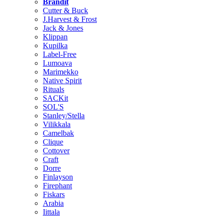
Brändit
Cutter & Buck
J.Harvest & Frost
Jack & Jones
Klippan
Kupilka
Label-Free
Lumoava
Marimekko
Native Spirit
Rituals
SACKit
SOL'S
Stanley/Stella
Vilikkala
Camelbak
Clique
Cottover
Craft
Dorre
Finlayson
Firephant
Fiskars
Arabia
Iittala