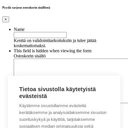
Pyydä tarjous ostoskorin sisällöstä
×
Name
Kenttä on validointitarkoituksiin ja tulee jättää
koskemattomaksi.
This field is hidden when viewing the form
Ostoskorin sisältö
Tietoa sivustolla käytetyistä
evästeistä
Käytämme sivustollamme evästeitä
Nimi
*
Etunimi
kerätäksemme ja analysoidaksemme sivuston
Sukunimi
suorituskykyä ja käyttöä, tarjotaksemme
Yritys
sosiaalisen median ominaisuuksia sekä