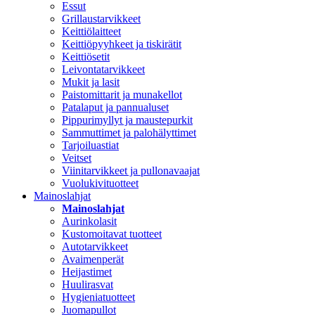
Essut
Grillaustarvikkeet
Keittiölaitteet
Keittiöpyyhkeet ja tiskirätit
Keittiösetit
Leivontatarvikkeet
Mukit ja lasit
Paistomittarit ja munakellot
Patalaput ja pannualuset
Pippurimyllyt ja maustepurkit
Sammuttimet ja palohälyttimet
Tarjoiluastiat
Veitset
Viinitarvikkeet ja pullonavaajat
Vuolukivituotteet
Mainoslahjat
Mainoslahjat
Aurinkolasit
Kustomoitavat tuotteet
Autotarvikkeet
Avaimenperät
Heijastimet
Huulirasvat
Hygieniatuotteet
Juomapullot