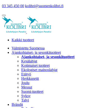
03 345 450 00
kolibri@suomenkolibri.fi
Kaikki tuotteet
Valmistettu Suomessa
Ajankohtaiset- ja sesonkituotteet
Ajankohtaiset- ja sesonkituotteet
Kesälahjat
Kotimaiset tuotteet
Ekologiset mainoslahjat
Etätyö
Herkkusetit
Joulu
Messut
Suomi-tuotteet
Syksy
Talvi
Brändit