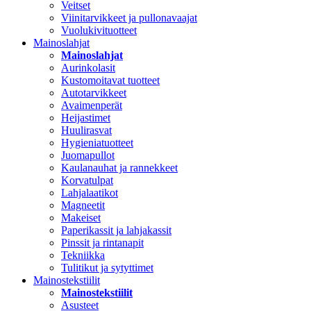
Veitset
Viinitarvikkeet ja pullonavaajat
Vuolukivituotteet
Mainoslahjat
Mainoslahjat
Aurinkolasit
Kustomoitavat tuotteet
Autotarvikkeet
Avaimenperät
Heijastimet
Huulirasvat
Hygieniatuotteet
Juomapullot
Kaulanauhat ja rannekkeet
Korvatulpat
Lahjalaatikot
Magneetit
Makeiset
Paperikassit ja lahjakassit
Pinssit ja rintanapit
Tekniikka
Tulitikut ja sytyttimet
Mainostekstiilit
Mainostekstiilit
Asusteet