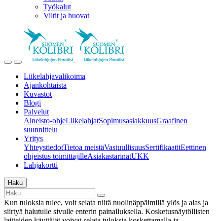
Työkalut
Viltit ja huovat
Liikelahjavalikoima
Ajankohtaista
Kuvastot
Blogi
Palvelut
Aineisto-ohje
Liikelahjat
Sopimusasiakkuus
Graafinen
suunnittelu
Yritys
Yhteystiedot
Tietoa meistä
Vastuullisuus
Sertifikaatit
Eettinen
ohjeistus toimittajille
Asiakastarinat
UKK
Lahjakortti
Haku
Kun tuloksia tulee, voit selata niitä nuolinäppäimillä ylös ja alas ja
siirtyä halutulle sivulle enterin painalluksella. Kosketusnäytöllisten
laitteiden käyttäjät voivat selata tuloksia koskettamalla ja