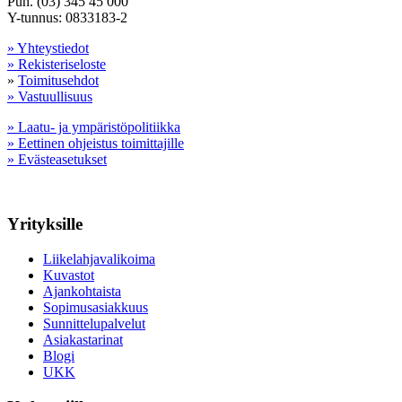
Puh. (03) 345 45 000
Y-tunnus: 0833183-2
» Yhteystiedot
» Rekisteriseloste
»
Toimitusehdot
» Vastuullisuus
» Laatu- ja ympäristöpolitiikka
» Eettinen ohjeistus toimittajille
» Evästeasetukset
Yrityksille
Liikelahjavalikoima
Kuvastot
Ajankohtaista
Sopimusasiakkuus
Sunnittelupalvelut
Asiakastarinat
Blogi
UKK