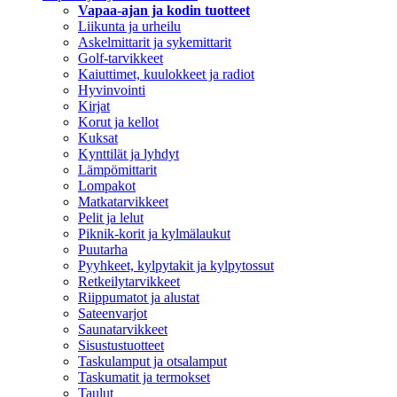
Vapaa-ajan ja kodin tuotteet
Liikunta ja urheilu
Askelmittarit ja sykemittarit
Golf-tarvikkeet
Kaiuttimet, kuulokkeet ja radiot
Hyvinvointi
Kirjat
Korut ja kellot
Kuksat
Kynttilät ja lyhdyt
Lämpömittarit
Lompakot
Matkatarvikkeet
Pelit ja lelut
Piknik-korit ja kylmälaukut
Puutarha
Pyyhkeet, kylpytakit ja kylpytossut
Retkeilytarvikkeet
Riippumatot ja alustat
Sateenvarjot
Saunatarvikkeet
Sisustustuotteet
Taskulamput ja otsalamput
Taskumatit ja termokset
Taulut