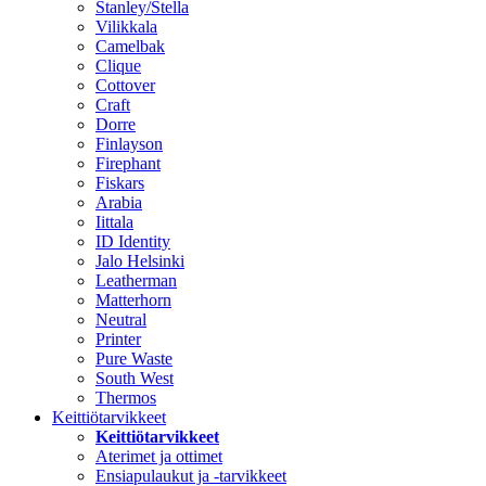
Stanley/Stella
Vilikkala
Camelbak
Clique
Cottover
Craft
Dorre
Finlayson
Firephant
Fiskars
Arabia
Iittala
ID Identity
Jalo Helsinki
Leatherman
Matterhorn
Neutral
Printer
Pure Waste
South West
Thermos
Keittiötarvikkeet
Keittiötarvikkeet
Aterimet ja ottimet
Ensiapulaukut ja -tarvikkeet