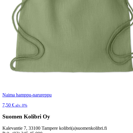
Naima hamppu-narureppu
7,50
€
alv. 0%
Suomen Kolibri Oy
Kalevantie 7, 33100 Tampere kolibri(a)suomenkolibri.fi