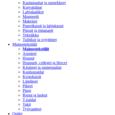
Kaulanauhat ja rannekkeet
Korvatulpat
Lahjalaatikot
Magneetit
Makeiset
Paperikassit ja lahjakassit
Pinssit ja rintanapit
Tekniikka
Tulitikut ja sytyttimet
Mainostekstiilit
Mainostekstiilit
Asusteet
Housut
Hupparit, colleget ja fleecet
Käsineet ja rannenauhat
Kauluspaidat
Kestokassit
Lippikset
Pikeet
Pipot
Reput ja laukut
T-paidat
Takit
Työvaatteet
Outlet