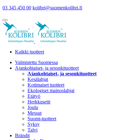
03 345 450 00
kolibri@suomenkolibri.fi
Kaikki tuotteet
Valmistettu Suomessa
Ajankohtaiset- ja sesonkituotteet
Ajankohtaiset- ja sesonkituotteet
Kesälahjat
Kotimaiset tuotteet
Ekologiset mainoslahjat
Etätyö
Herkkusetit
Joulu
Messut
Suomi-tuotteet
Syksy
Talvi
Brändit