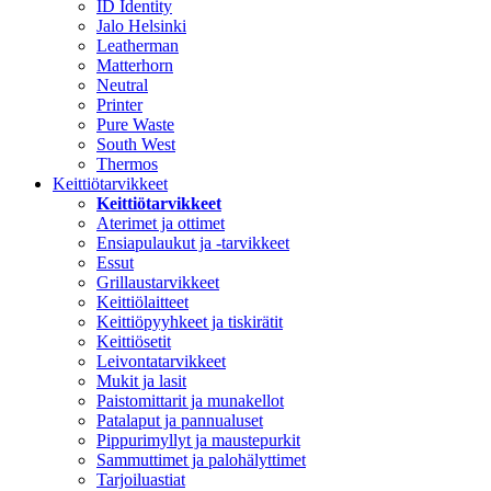
ID Identity
Jalo Helsinki
Leatherman
Matterhorn
Neutral
Printer
Pure Waste
South West
Thermos
Keittiötarvikkeet
Keittiötarvikkeet
Aterimet ja ottimet
Ensiapulaukut ja -tarvikkeet
Essut
Grillaustarvikkeet
Keittiölaitteet
Keittiöpyyhkeet ja tiskirätit
Keittiösetit
Leivontatarvikkeet
Mukit ja lasit
Paistomittarit ja munakellot
Patalaput ja pannualuset
Pippurimyllyt ja maustepurkit
Sammuttimet ja palohälyttimet
Tarjoiluastiat