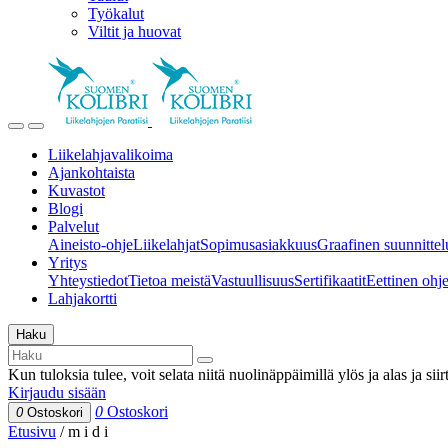
Työkalut
Viltit ja huovat
Liikelahjavalikoima
Ajankohtaista
Kuvastot
Blogi
Palvelut
Aineisto-ohje
Liikelahjat
Sopimusasiakkuus
Graafinen suunnittel
Yritys
Yhteystiedot
Tietoa meistä
Vastuullisuus
Sertifikaatit
Eettinen ohjei
Lahjakortti
Haku
Kun tuloksia tulee, voit selata niitä nuolinäppäimillä ylös ja alas ja si
Kirjaudu sisään
0
Ostoskori
0
Ostoskori
Etusivu
/
m i d i