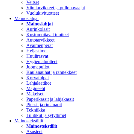
Veitset
Viinitarvikkeet ja pullonavaajat
Vuolukivituotteet
Mainoslahjat
Mainoslahjat
Aurinkolasit
Kustomoitavat tuotteet
Autotarvikkeet
Avaimenperät
Heijastimet
Huulirasvat
Hygieniatuotteet
Juomapullot
Kaulanauhat ja rannekkeet
Korvatulpat
Lahjalaatikot
Magneetit
Makeiset
Paperikassit ja lahjakassit
Pinssit ja rintanapit
Tekniikka
Tulitikut ja sytyttimet
Mainostekstiilit
Mainostekstiilit
Asusteet