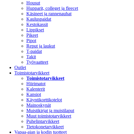
Housut
Hupparit, colleget ja fleecet
Käsineet ja rannenauhat
Kauluspaidat
Kestokassit
Lippikset
Pikeet
Pipot
Reput ja laukut
T-paidat
Takit
Työvaatteet
Outlet
Toimistotarvikkeet
Toimistotarvikkeet
Hiirimatot
Kalenterit
Kansiot
Käyntikorttikotelot
Mainoskynät
Muistikirjat ja muistilaput
Muut toimistotarvikkeet
Puhelintarvikkeet
Tietokonetarvikkeet
Vapaa-ajan ja kodin tuotteet