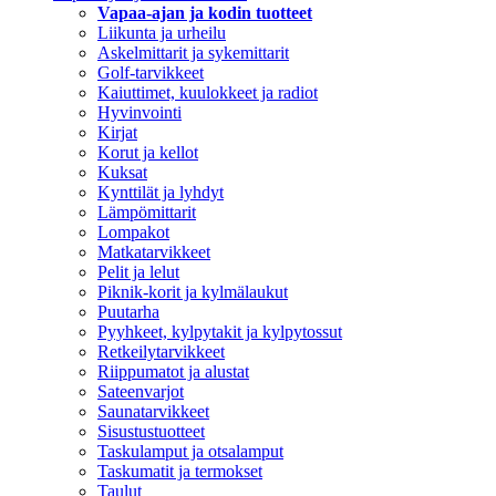
Vapaa-ajan ja kodin tuotteet
Liikunta ja urheilu
Askelmittarit ja sykemittarit
Golf-tarvikkeet
Kaiuttimet, kuulokkeet ja radiot
Hyvinvointi
Kirjat
Korut ja kellot
Kuksat
Kynttilät ja lyhdyt
Lämpömittarit
Lompakot
Matkatarvikkeet
Pelit ja lelut
Piknik-korit ja kylmälaukut
Puutarha
Pyyhkeet, kylpytakit ja kylpytossut
Retkeilytarvikkeet
Riippumatot ja alustat
Sateenvarjot
Saunatarvikkeet
Sisustustuotteet
Taskulamput ja otsalamput
Taskumatit ja termokset
Taulut