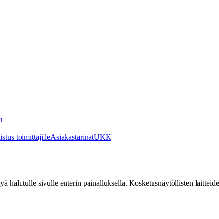
u
stus toimittajille
Asiakastarinat
UKK
irtyä halutulle sivulle enterin painalluksella. Kosketusnäytöllisten laittei