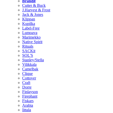
Brändit
Cutter & Buck
J.Harvest & Frost
Jack & Jones
Klippan
Kupilka
Label-Free
Lumoava
Marimekko
Native Spirit
Rituals
SACKit
SOL'S
Stanley/Stella
Vilikkala
Camelbak
Clique
Cottover
Craft
Dorre
Finlayson
Firephant
Fiskars
Arabia
Iittala