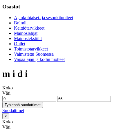
Osastot
Ajankohtaiset- ja sesonkituotteet
Brändit
Keittiötarvikkeet
Mainoslahjat
Mainostekstiilit
Outlet
Toimistotarvikkeet
Valmistettu Suomessa
Vapaa-ajan ja kodin tuotteet
m i d i
Koko
Väri
Tyhjennä suodattimet
Suodattimet
×
Koko
Väri