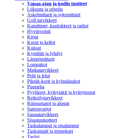
Vapaa-ajan ja kodin tuotteet
Liikunta ja urheilu
Askelmittarit ja sykemittarit
Golf-tarvikkeet
Kaiuttimet, kuulokkeet ja radiot
Hyvinvointi
Kirjat
Korut ja kellot
Kuksat
Kynttilät ja lyhdyt
Lämpömittarit
Lompakot
Matkatarvikkeet
Pelit ja lelut
Piknik-korit ja kylmälaukut
Puutarha
Pyyhkeet, kylpytakit ja kylpytossut
Retkeilytarvikkeet
Riippumatot ja alustat
Sateenvarjot
Saunatarvikkeet
Sisustustuotteet
Taskulamput ja otsalamput
Taskumatit ja termokset
Taulut