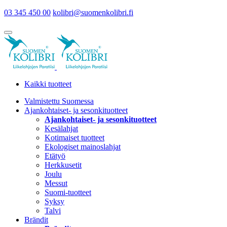
03 345 450 00
kolibri@suomenkolibri.fi
Kaikki tuotteet
Valmistettu Suomessa
Ajankohtaiset- ja sesonkituotteet
Ajankohtaiset- ja sesonkituotteet
Kesälahjat
Kotimaiset tuotteet
Ekologiset mainoslahjat
Etätyö
Herkkusetit
Joulu
Messut
Suomi-tuotteet
Syksy
Talvi
Brändit