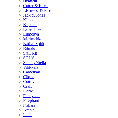
Brändit
Cutter & Buck
J.Harvest & Frost
Jack & Jones
Klippan
Kupilka
Label-Free
Lumoava
Marimekko
Native Spirit
Rituals
SACKit
SOL'S
Stanley/Stella
Vilikkala
Camelbak
Clique
Cottover
Craft
Dorre
Finlayson
Firephant
Fiskars
Arabia
Iittala