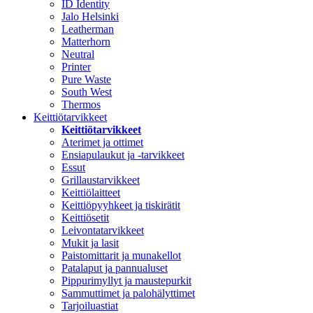
ID Identity
Jalo Helsinki
Leatherman
Matterhorn
Neutral
Printer
Pure Waste
South West
Thermos
Keittiötarvikkeet
Keittiötarvikkeet
Aterimet ja ottimet
Ensiapulaukut ja -tarvikkeet
Essut
Grillaustarvikkeet
Keittiölaitteet
Keittiöpyyhkeet ja tiskirätit
Keittiösetit
Leivontatarvikkeet
Mukit ja lasit
Paistomittarit ja munakellot
Patalaput ja pannualuset
Pippurimyllyt ja maustepurkit
Sammuttimet ja palohälyttimet
Tarjoiluastiat