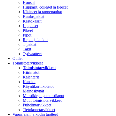
Housut
Hupparit, colleget ja fleecet
Käsineet ja rannenauhat
Kauluspaidat
Kestokassit
Lippikset
Pikeet
Pipot
Reput ja laukut
T-paidat
Takit
Työvaatteet
Outlet
Toimistotarvikkeet
Toimistotarvikkeet
Hiirimatot
Kalenterit
Kansiot
Käyntikorttikotelot
Mainoskynät
Muistikirjat ja muistilaput
Muut toimistotarvikkeet
Puhelintarvikkeet
Tietokonetarvikkeet
Vapaa-ajan ja kodin tuotteet