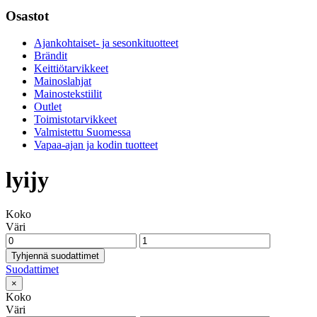
Osastot
Ajankohtaiset- ja sesonkituotteet
Brändit
Keittiötarvikkeet
Mainoslahjat
Mainostekstiilit
Outlet
Toimistotarvikkeet
Valmistettu Suomessa
Vapaa-ajan ja kodin tuotteet
lyijy
Koko
Väri
Tyhjennä suodattimet
Suodattimet
×
Koko
Väri