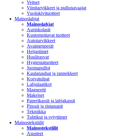
Veitset
Viinitarvikkeet ja pullonavaajat
Vuolukivituotteet
Mainoslahjat
Mainoslahjat
Aurinkolasit
Kustomoitavat tuotteet
Autotarvikkeet
Avaimenperät
Heijastimet
Huulirasvat
Hygieniatuotteet
Juomapullot
Kaulanauhat ja rannekkeet
Korvatulpat
Lahjalaatikot
Magneetit
Makeiset
Paperikassit ja lahjakassit
Pinssit ja rintanapit
Tekniikka
Tulitikut ja sytyttimet
Mainostekstiilit
Mainostekstiilit
Asusteet