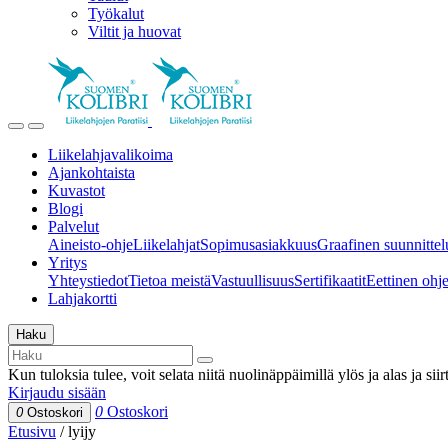
Työkalut
Viltit ja huovat
Liikelahjavalikoima
Ajankohtaista
Kuvastot
Blogi
Palvelut
Aineisto-ohje
Liikelahjat
Sopimusasiakkuus
Graafinen suunnittel
Yritys
Yhteystiedot
Tietoa meistä
Vastuullisuus
Sertifikaatit
Eettinen ohjei
Lahjakortti
Haku
Kun tuloksia tulee, voit selata niitä nuolinäppäimillä ylös ja alas ja si
Kirjaudu sisään
0
Ostoskori
0
Ostoskori
Etusivu
/
lyijy