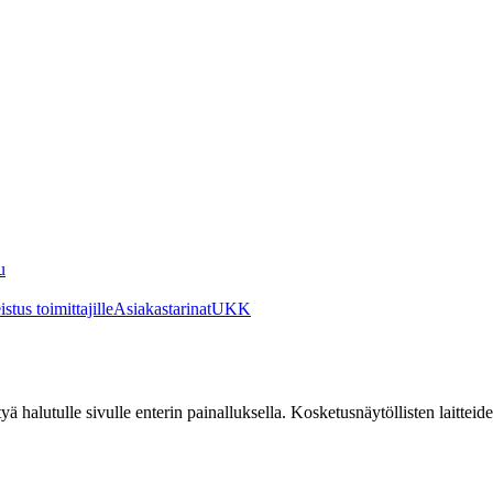
u
stus toimittajille
Asiakastarinat
UKK
irtyä halutulle sivulle enterin painalluksella. Kosketusnäytöllisten laittei