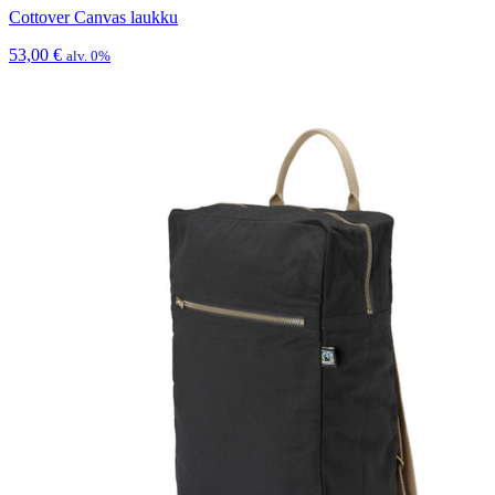
Cottover Canvas laukku
53,00
€
alv. 0%