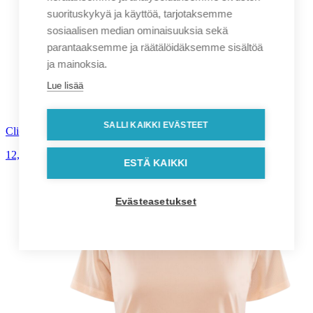
suorituskykyä ja käyttöä, tarjotaksemme
sosiaalisen median ominaisuuksia sekä
parantaaksemme ja räätälöidäksemme sisältöä
ja mainoksia.
Lue lisää
SALLI KAIKKI EVÄSTEET
Clique Carolina Tanktop naisten
12,90
€
alv. 0%
ESTÄ KAIKKI
Evästeasetukset