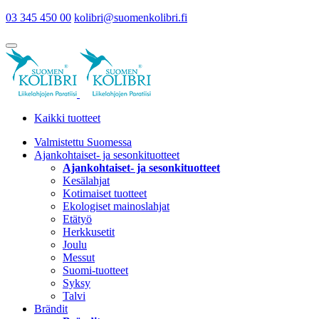
03 345 450 00
kolibri@suomenkolibri.fi
Kaikki tuotteet
Valmistettu Suomessa
Ajankohtaiset- ja sesonkituotteet
Ajankohtaiset- ja sesonkituotteet
Kesälahjat
Kotimaiset tuotteet
Ekologiset mainoslahjat
Etätyö
Herkkusetit
Joulu
Messut
Suomi-tuotteet
Syksy
Talvi
Brändit