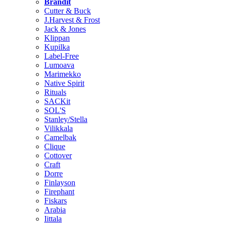
Brändit
Cutter & Buck
J.Harvest & Frost
Jack & Jones
Klippan
Kupilka
Label-Free
Lumoava
Marimekko
Native Spirit
Rituals
SACKit
SOL'S
Stanley/Stella
Vilikkala
Camelbak
Clique
Cottover
Craft
Dorre
Finlayson
Firephant
Fiskars
Arabia
Iittala