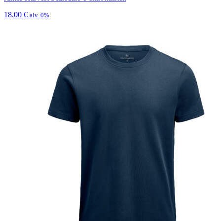
18,00
€
alv. 0%