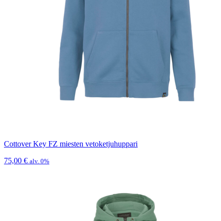
Cottover Key FZ miesten vetoketjuhuppari
75,00
€
alv. 0%