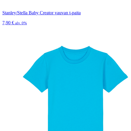
Stanley/Stella Baby Creator vauvan t-paita
7,90
€
alv. 0%