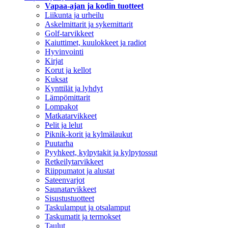
Vapaa-ajan ja kodin tuotteet
Liikunta ja urheilu
Askelmittarit ja sykemittarit
Golf-tarvikkeet
Kaiuttimet, kuulokkeet ja radiot
Hyvinvointi
Kirjat
Korut ja kellot
Kuksat
Kynttilät ja lyhdyt
Lämpömittarit
Lompakot
Matkatarvikkeet
Pelit ja lelut
Piknik-korit ja kylmälaukut
Puutarha
Pyyhkeet, kylpytakit ja kylpytossut
Retkeilytarvikkeet
Riippumatot ja alustat
Sateenvarjot
Saunatarvikkeet
Sisustustuotteet
Taskulamput ja otsalamput
Taskumatit ja termokset
Taulut