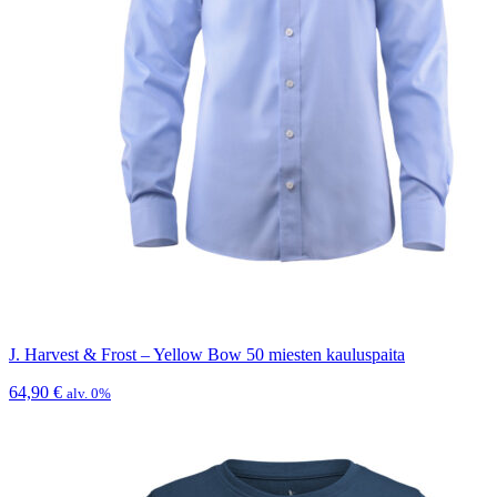
J. Harvest & Frost – Yellow Bow 50 miesten kauluspaita
64,90
€
alv. 0%