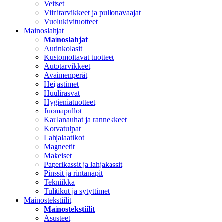
Veitset
Viinitarvikkeet ja pullonavaajat
Vuolukivituotteet
Mainoslahjat
Mainoslahjat
Aurinkolasit
Kustomoitavat tuotteet
Autotarvikkeet
Avaimenperät
Heijastimet
Huulirasvat
Hygieniatuotteet
Juomapullot
Kaulanauhat ja rannekkeet
Korvatulpat
Lahjalaatikot
Magneetit
Makeiset
Paperikassit ja lahjakassit
Pinssit ja rintanapit
Tekniikka
Tulitikut ja sytyttimet
Mainostekstiilit
Mainostekstiilit
Asusteet