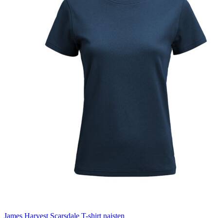
James Harvest Scarsdale T-shirt naisten