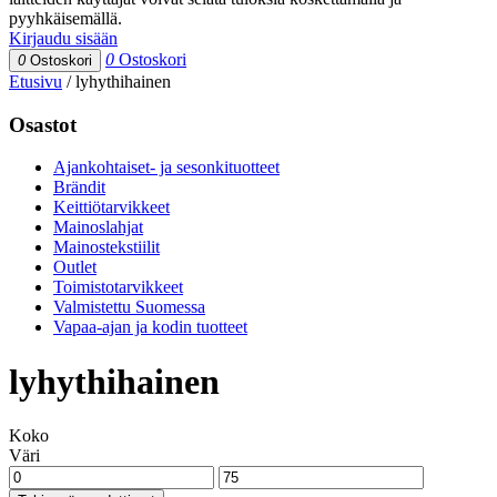
pyyhkäisemällä.
Kirjaudu sisään
0
Ostoskori
0
Ostoskori
Etusivu
/
lyhythihainen
Osastot
Ajankohtaiset- ja sesonkituotteet
Brändit
Keittiötarvikkeet
Mainoslahjat
Mainostekstiilit
Outlet
Toimistotarvikkeet
Valmistettu Suomessa
Vapaa-ajan ja kodin tuotteet
lyhythihainen
Koko
Väri