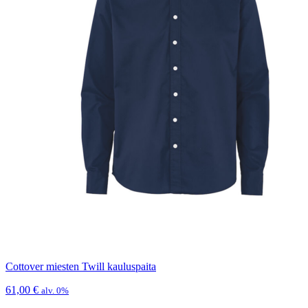
Cottover miesten Twill kauluspaita
61,00
€
alv. 0%