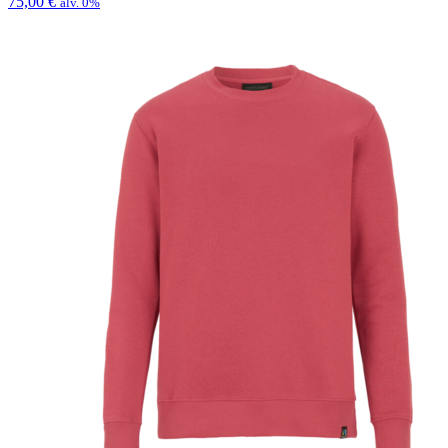
75,00
€
alv. 0%