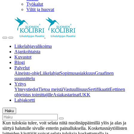
Työkalut
Viltit ja huovat
Liikelahjavalikoima
Ajankohtaista
Kuvastot
Blogi
Palvelut
Aineisto-ohje
Liikelahjat
Sopimusasiakkuus
Graafinen
suunnittelu
Yritys
Yhteystiedot
Tietoa meistä
Vastuullisuus
Sertifikaatit
Eettinen
ohjeistus toimittajille
Asiakastarinat
UKK
Lahjakortti
Haku
Kun tuloksia tulee, voit selata niitä nuolinäppäimillä ylös ja alas ja
siirtyä halutulle sivulle enterin painalluksella. Kosketusnäytöllisten
laitteiden käyttäjät voivat selata tuloksia koskettamalla ja