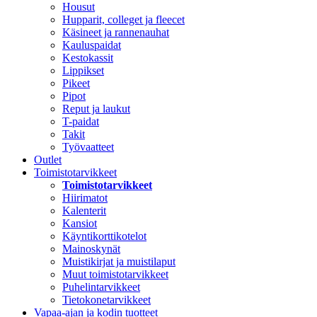
Housut
Hupparit, colleget ja fleecet
Käsineet ja rannenauhat
Kauluspaidat
Kestokassit
Lippikset
Pikeet
Pipot
Reput ja laukut
T-paidat
Takit
Työvaatteet
Outlet
Toimistotarvikkeet
Toimistotarvikkeet
Hiirimatot
Kalenterit
Kansiot
Käyntikorttikotelot
Mainoskynät
Muistikirjat ja muistilaput
Muut toimistotarvikkeet
Puhelintarvikkeet
Tietokonetarvikkeet
Vapaa-ajan ja kodin tuotteet