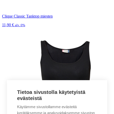
Clique Classic Tanktop miesten
11,90
€
alv. 0%
Tietoa sivustolla käytetyistä
evästeistä
Käytämme sivustollamme evästeitä
kerätäksemme ja analysoidaksemme sivuston