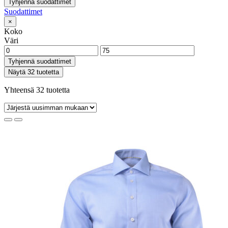
Tyhjennä suodattimet
Suodattimet
×
Koko
Väri
Tyhjennä suodattimet
Näytä 32 tuotetta
Yhteensä 32 tuotetta