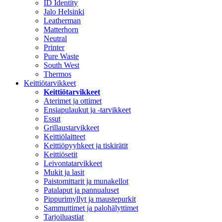
ID Identity
Jalo Helsinki
Leatherman
Matterhorn
Neutral
Printer
Pure Waste
South West
Thermos
Keittiötarvikkeet
Keittiötarvikkeet
Aterimet ja ottimet
Ensiapulaukut ja -tarvikkeet
Essut
Grillaustarvikkeet
Keittiölaitteet
Keittiöpyyhkeet ja tiskirätit
Keittiösetit
Leivontatarvikkeet
Mukit ja lasit
Paistomittarit ja munakellot
Patalaput ja pannualuset
Pippurimyllyt ja maustepurkit
Sammuttimet ja palohälyttimet
Tarjoiluastiat