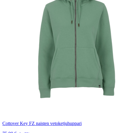
Cottover Key FZ naisten vetoketjuhuppari