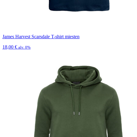
James Harvest Scarsdale T-shirt miesten
18,00
€
alv. 0%