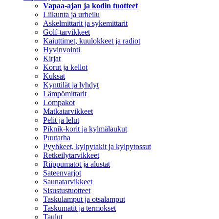
Vapaa-ajan ja kodin tuotteet
Liikunta ja urheilu
Askelmittarit ja sykemittarit
Golf-tarvikkeet
Kaiuttimet, kuulokkeet ja radiot
Hyvinvointi
Kirjat
Korut ja kellot
Kuksat
Kynttilät ja lyhdyt
Lämpömittarit
Lompakot
Matkatarvikkeet
Pelit ja lelut
Piknik-korit ja kylmälaukut
Puutarha
Pyyhkeet, kylpytakit ja kylpytossut
Retkeilytarvikkeet
Riippumatot ja alustat
Sateenvarjot
Saunatarvikkeet
Sisustustuotteet
Taskulamput ja otsalamput
Taskumatit ja termokset
Taulut