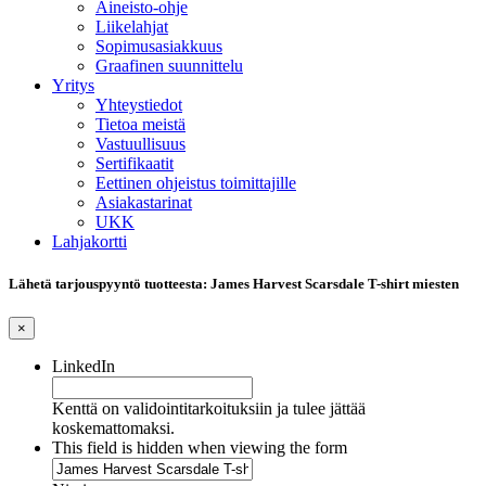
Aineisto-ohje
Liikelahjat
Sopimusasiakkuus
Graafinen suunnittelu
Yritys
Yhteystiedot
Tietoa meistä
Vastuullisuus
Sertifikaatit
Eettinen ohjeistus toimittajille
Asiakastarinat
UKK
Lahjakortti
Lähetä tarjouspyyntö tuotteesta: James Harvest Scarsdale T-shirt miesten
×
LinkedIn
Kenttä on validointitarkoituksiin ja tulee jättää
koskemattomaksi.
This field is hidden when viewing the form