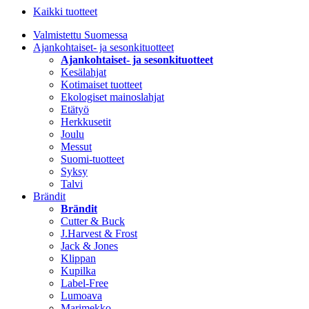
Kaikki tuotteet
Valmistettu Suomessa
Ajankohtaiset- ja sesonkituotteet
Ajankohtaiset- ja sesonkituotteet
Kesälahjat
Kotimaiset tuotteet
Ekologiset mainoslahjat
Etätyö
Herkkusetit
Joulu
Messut
Suomi-tuotteet
Syksy
Talvi
Brändit
Brändit
Cutter & Buck
J.Harvest & Frost
Jack & Jones
Klippan
Kupilka
Label-Free
Lumoava
Marimekko