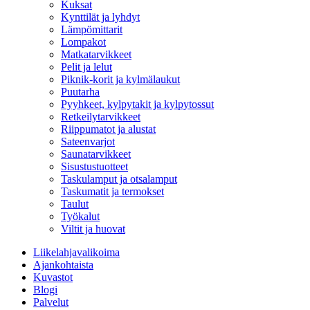
Kuksat
Kynttilät ja lyhdyt
Lämpömittarit
Lompakot
Matkatarvikkeet
Pelit ja lelut
Piknik-korit ja kylmälaukut
Puutarha
Pyyhkeet, kylpytakit ja kylpytossut
Retkeilytarvikkeet
Riippumatot ja alustat
Sateenvarjot
Saunatarvikkeet
Sisustustuotteet
Taskulamput ja otsalamput
Taskumatit ja termokset
Taulut
Työkalut
Viltit ja huovat
Liikelahjavalikoima
Ajankohtaista
Kuvastot
Blogi
Palvelut