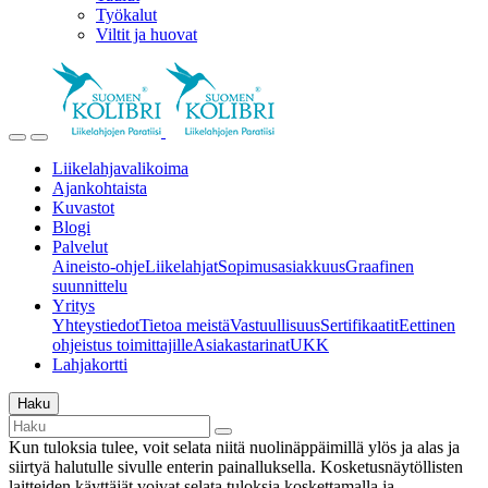
Työkalut
Viltit ja huovat
Liikelahjavalikoima
Ajankohtaista
Kuvastot
Blogi
Palvelut
Aineisto-ohje
Liikelahjat
Sopimusasiakkuus
Graafinen
suunnittelu
Yritys
Yhteystiedot
Tietoa meistä
Vastuullisuus
Sertifikaatit
Eettinen
ohjeistus toimittajille
Asiakastarinat
UKK
Lahjakortti
Haku
Kun tuloksia tulee, voit selata niitä nuolinäppäimillä ylös ja alas ja
siirtyä halutulle sivulle enterin painalluksella. Kosketusnäytöllisten
laitteiden käyttäjät voivat selata tuloksia koskettamalla ja