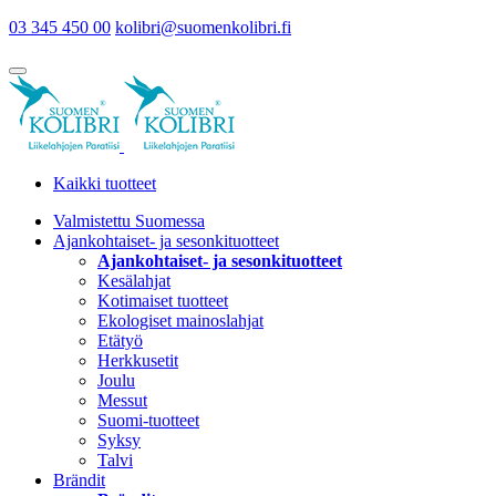
03 345 450 00
kolibri@suomenkolibri.fi
Kaikki tuotteet
Valmistettu Suomessa
Ajankohtaiset- ja sesonkituotteet
Ajankohtaiset- ja sesonkituotteet
Kesälahjat
Kotimaiset tuotteet
Ekologiset mainoslahjat
Etätyö
Herkkusetit
Joulu
Messut
Suomi-tuotteet
Syksy
Talvi
Brändit