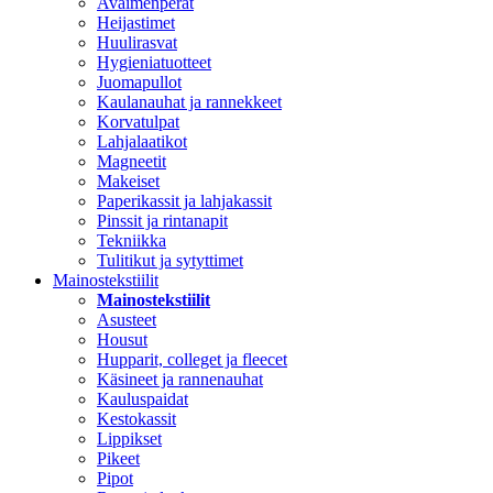
Avaimenperät
Heijastimet
Huulirasvat
Hygieniatuotteet
Juomapullot
Kaulanauhat ja rannekkeet
Korvatulpat
Lahjalaatikot
Magneetit
Makeiset
Paperikassit ja lahjakassit
Pinssit ja rintanapit
Tekniikka
Tulitikut ja sytyttimet
Mainostekstiilit
Mainostekstiilit
Asusteet
Housut
Hupparit, colleget ja fleecet
Käsineet ja rannenauhat
Kauluspaidat
Kestokassit
Lippikset
Pikeet
Pipot