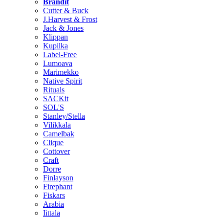
Brändit
Cutter & Buck
J.Harvest & Frost
Jack & Jones
Klippan
Kupilka
Label-Free
Lumoava
Marimekko
Native Spirit
Rituals
SACKit
SOL'S
Stanley/Stella
Vilikkala
Camelbak
Clique
Cottover
Craft
Dorre
Finlayson
Firephant
Fiskars
Arabia
Iittala