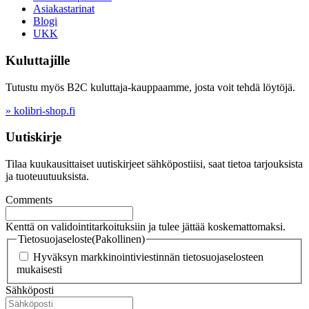
Asiakastarinat
Blogi
UKK
Kuluttajille
Tutustu myös B2C kuluttaja-kauppaamme, josta voit tehdä löytöjä.
» kolibri-shop.fi
Uutiskirje
Tilaa kuukausittaiset uutiskirjeet sähköpostiisi, saat tietoa tarjouksista
ja tuoteuutuuksista.
Comments
Kenttä on validointitarkoituksiin ja tulee jättää koskemattomaksi.
Tietosuojaseloste
(Pakollinen)
Hyväksyn markkinointiviestinnän tietosuojaselosteen
mukaisesti
Sähköposti