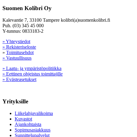
Suomen Kolibri Oy
Kalevantie 7, 33100 Tampere kolibri(a)suomenkolibri.fi
Puh. (03) 345 45 000
Y-tunnus: 0833183-2
» Yhteystiedot
» Rekisteriseloste
»
Toimitusehdot
» Vastuullisuus
» Laatu- ja ympäristöpolitiikka
» Eettinen ohjeistus toimittajille
» Evästeasetukset
Yrityksille
Liikelahjavalikoima
Kuvastot
Ajankohtaista
Sopimusasiakkuus
Sunnittelupalvelut