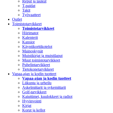
Reput ja laukut
T-paidat
Takit
Työvaatteet
Outlet
Toimistotarvikkeet
Toimistotarvikkeet
Hiirimatot
Kalenterit
Kansiot
Käyntikorttikotelot
Mainoskynät
Muistikirjat ja muistilaput
Muut toimistotarvikkeet
Puhelintarvikkeet
Tietokonetarvikkeet
Vapaa-ajan ja kodin tuotteet
Vapaa-ajan ja kodin tuotteet
Liikunta ja urheilu
Askelmittarit ja sykemittarit
Golf-tarvikkeet
Kaiuttimet, kuulokkeet ja radiot
Hyvinvointi
Kirjat
Korut ja kellot