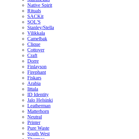
Native Spirit
Rituals
SACKit
SOL'S
Stanley/Stella
Vilikkala
Camelbak
Clique
Cottover
Craft
Dorre
Finlayson
Firephant
Fiskars
Arabia
Iittala
ID Identity
Jalo Helsinki
Leatherman
Matterhorn
Neutral
Printer
Pure Waste
South West