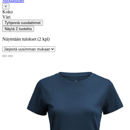
Suodattimet
×
Koko
Väri
Tyhjennä suodattimet
Näytä 2 tuotetta
Näytetään tulokset (2 kpl)