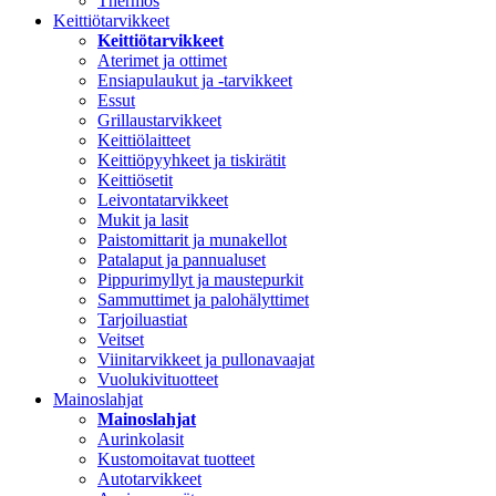
Thermos
Keittiötarvikkeet
Keittiötarvikkeet
Aterimet ja ottimet
Ensiapulaukut ja -tarvikkeet
Essut
Grillaustarvikkeet
Keittiölaitteet
Keittiöpyyhkeet ja tiskirätit
Keittiösetit
Leivontatarvikkeet
Mukit ja lasit
Paistomittarit ja munakellot
Patalaput ja pannualuset
Pippurimyllyt ja maustepurkit
Sammuttimet ja palohälyttimet
Tarjoiluastiat
Veitset
Viinitarvikkeet ja pullonavaajat
Vuolukivituotteet
Mainoslahjat
Mainoslahjat
Aurinkolasit
Kustomoitavat tuotteet
Autotarvikkeet