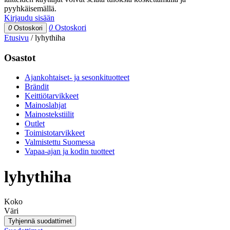
pyyhkäisemällä.
Kirjaudu sisään
0
Ostoskori
0
Ostoskori
Etusivu
/
lyhythiha
Osastot
Ajankohtaiset- ja sesonkituotteet
Brändit
Keittiötarvikkeet
Mainoslahjat
Mainostekstiilit
Outlet
Toimistotarvikkeet
Valmistettu Suomessa
Vapaa-ajan ja kodin tuotteet
lyhythiha
Koko
Väri
Tyhjennä suodattimet