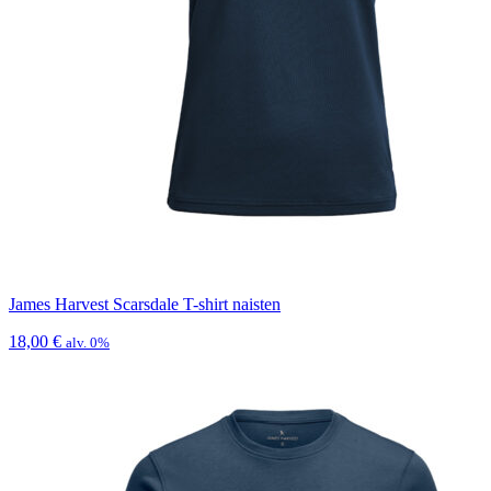
James Harvest Scarsdale T-shirt naisten
18,00
€
alv. 0%