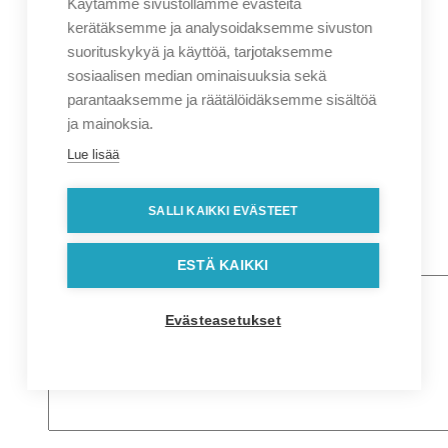
Käytämme sivustollamme evästeitä
Nimi
*
Etunimi
kerätäksemme ja analysoidaksemme sivuston
Sukunimi
suorituskykyä ja käyttöä, tarjotaksemme
Yritys
sosiaalisen median ominaisuuksia sekä
parantaaksemme ja räätälöidäksemme sisältöä
Sähköposti
*
ja mainoksia.
Puhelin
*
Lue lisää
Osoitetiedot
Lähiosoite
SALLI KAIKKI EVÄSTEET
Kaupunki
Postinumero
Viesti
ESTÄ KAIKKI
Evästeasetukset