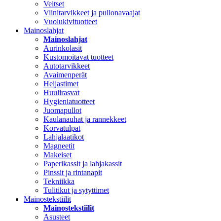
Veitset
Viinitarvikkeet ja pullonavaajat
Vuolukivituotteet
Mainoslahjat
Mainoslahjat
Aurinkolasit
Kustomoitavat tuotteet
Autotarvikkeet
Avaimenperät
Heijastimet
Huulirasvat
Hygieniatuotteet
Juomapullot
Kaulanauhat ja rannekkeet
Korvatulpat
Lahjalaatikot
Magneetit
Makeiset
Paperikassit ja lahjakassit
Pinssit ja rintanapit
Tekniikka
Tulitikut ja sytyttimet
Mainostekstiilit
Mainostekstiilit
Asusteet