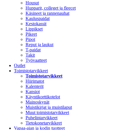
Housut
Hupparit, colleget ja fleecet
Käsineet ja rannenauhat
Kauluspaidat
Kestokassit
Lippikset
Pikeet
Pipot
Reput ja laukut
T-paidat
Takit
Työvaatteet
Outlet
Toimistotarvikkeet
Toimistotarvikkeet
Hiirimatot
Kalenterit
Kansiot
Käyntikorttikotelot
Mainoskynät
Muistikirjat ja muistilaput
Muut toimistotarvikkeet
Puhelintarvikkeet
Tietokonetarvikkeet
Vapaa-ajan ja kodin tuotteet