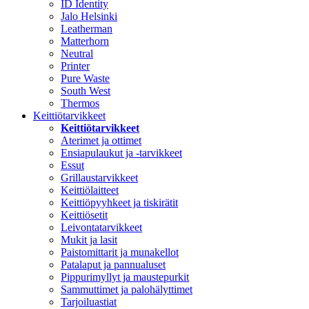
ID Identity
Jalo Helsinki
Leatherman
Matterhorn
Neutral
Printer
Pure Waste
South West
Thermos
Keittiötarvikkeet
Keittiötarvikkeet
Aterimet ja ottimet
Ensiapulaukut ja -tarvikkeet
Essut
Grillaustarvikkeet
Keittiölaitteet
Keittiöpyyhkeet ja tiskirätit
Keittiösetit
Leivontatarvikkeet
Mukit ja lasit
Paistomittarit ja munakellot
Patalaput ja pannualuset
Pippurimyllyt ja maustepurkit
Sammuttimet ja palohälyttimet
Tarjoiluastiat