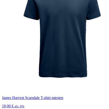
James Harvest Scarsdale T-shirt miesten
18,00
€
alv. 0%