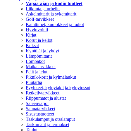
Vapaa-ajan ja kodin tuotteet
Liikunta ja urheilu
Askelmittarit ja sykemittarit
Golf-tarvikkeet
Kaiuttimet, kuulokkeet ja radiot
Hyvinvointi
Kirjat
Korut ja kellot
Kuksat
Kynttilät ja lyhdyt
Lämpömittarit
Lompakot
Matkatarvikkeet
Pelit ja lelut
Piknik-korit ja kylmälaukut
Puutarha
Pyyhkeet, kylpytakit ja kylpytossut
Retkeilytarvikkeet
Riippumatot ja alustat
Sateenvarjot
Saunatarvikkeet
Sisustustuotteet
Taskulamput ja otsalamput
Taskumatit ja termokset
Taulut