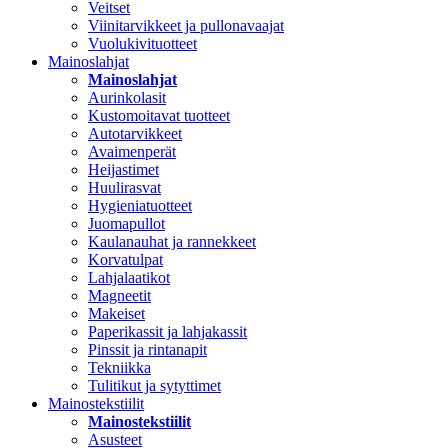
Veitset
Viinitarvikkeet ja pullonavaajat
Vuolukivituotteet
Mainoslahjat
Mainoslahjat
Aurinkolasit
Kustomoitavat tuotteet
Autotarvikkeet
Avaimenperät
Heijastimet
Huulirasvat
Hygieniatuotteet
Juomapullot
Kaulanauhat ja rannekkeet
Korvatulpat
Lahjalaatikot
Magneetit
Makeiset
Paperikassit ja lahjakassit
Pinssit ja rintanapit
Tekniikka
Tulitikut ja sytyttimet
Mainostekstiilit
Mainostekstiilit
Asusteet