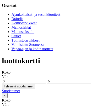
Osastot
Ajankohtaiset- ja sesonkituotteet
Brändit
Keittiötarvikkeet
Mainoslahjat
Mainostekstiilit
Outlet
Toimistotarvikkeet
Valmistettu Suomessa
Vapaa-ajan ja kodin tuotteet
luottokortti
Koko
Väri
Tyhjennä suodattimet
Suodattimet
×
Koko
Väri