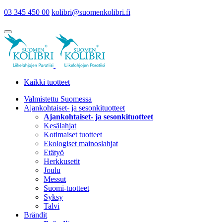
03 345 450 00
kolibri@suomenkolibri.fi
Kaikki tuotteet
Valmistettu Suomessa
Ajankohtaiset- ja sesonkituotteet
Ajankohtaiset- ja sesonkituotteet
Kesälahjat
Kotimaiset tuotteet
Ekologiset mainoslahjat
Etätyö
Herkkusetit
Joulu
Messut
Suomi-tuotteet
Syksy
Talvi
Brändit