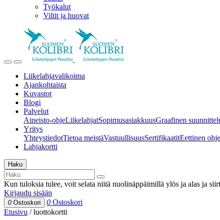
Työkalut
Viltit ja huovat
Liikelahjavalikoima
Ajankohtaista
Kuvastot
Blogi
Palvelut
Aineisto-ohje
Liikelahjat
Sopimusasiakkuus
Graafinen suunnittel
Yritys
Yhteystiedot
Tietoa meistä
Vastuullisuus
Sertifikaatit
Eettinen ohjei
Lahjakortti
Haku
Kun tuloksia tulee, voit selata niitä nuolinäppäimillä ylös ja alas ja si
Kirjaudu sisään
0
Ostoskori
0
Ostoskori
Etusivu
/
luottokortti