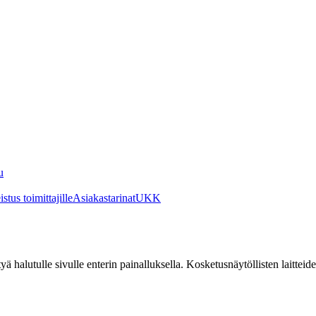
u
stus toimittajille
Asiakastarinat
UKK
irtyä halutulle sivulle enterin painalluksella. Kosketusnäytöllisten laittei