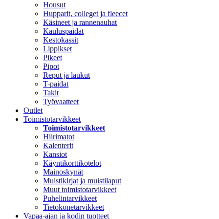
Housut
Hupparit, colleget ja fleecet
Käsineet ja rannenauhat
Kauluspaidat
Kestokassit
Lippikset
Pikeet
Pipot
Reput ja laukut
T-paidat
Takit
Työvaatteet
Outlet
Toimistotarvikkeet
Toimistotarvikkeet
Hiirimatot
Kalenterit
Kansiot
Käyntikorttikotelot
Mainoskynät
Muistikirjat ja muistilaput
Muut toimistotarvikkeet
Puhelintarvikkeet
Tietokonetarvikkeet
Vapaa-ajan ja kodin tuotteet