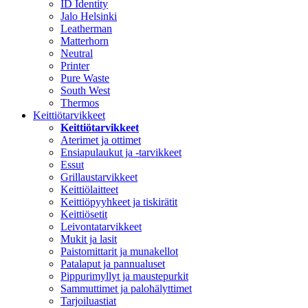
ID Identity
Jalo Helsinki
Leatherman
Matterhorn
Neutral
Printer
Pure Waste
South West
Thermos
Keittiötarvikkeet
Keittiötarvikkeet
Aterimet ja ottimet
Ensiapulaukut ja -tarvikkeet
Essut
Grillaustarvikkeet
Keittiölaitteet
Keittiöpyyhkeet ja tiskirätit
Keittiösetit
Leivontatarvikkeet
Mukit ja lasit
Paistomittarit ja munakellot
Patalaput ja pannualuset
Pippurimyllyt ja maustepurkit
Sammuttimet ja palohälyttimet
Tarjoiluastiat