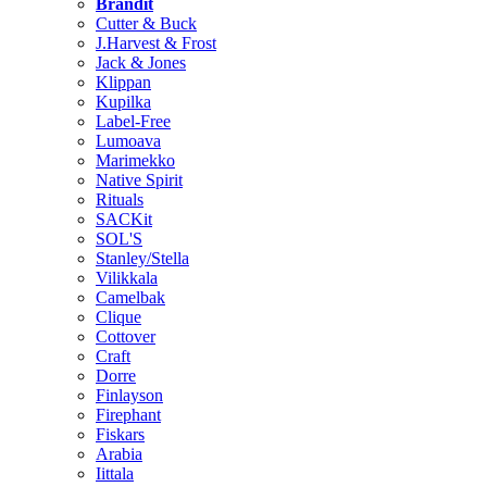
Brändit
Cutter & Buck
J.Harvest & Frost
Jack & Jones
Klippan
Kupilka
Label-Free
Lumoava
Marimekko
Native Spirit
Rituals
SACKit
SOL'S
Stanley/Stella
Vilikkala
Camelbak
Clique
Cottover
Craft
Dorre
Finlayson
Firephant
Fiskars
Arabia
Iittala