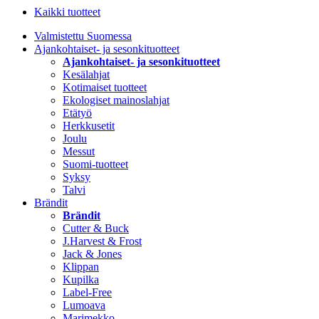
Kaikki tuotteet
Valmistettu Suomessa
Ajankohtaiset- ja sesonkituotteet
Ajankohtaiset- ja sesonkituotteet
Kesälahjat
Kotimaiset tuotteet
Ekologiset mainoslahjat
Etätyö
Herkkusetit
Joulu
Messut
Suomi-tuotteet
Syksy
Talvi
Brändit
Brändit
Cutter & Buck
J.Harvest & Frost
Jack & Jones
Klippan
Kupilka
Label-Free
Lumoava
Marimekko