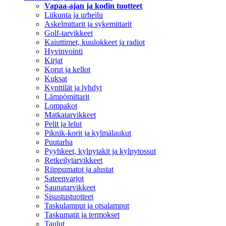
Vapaa-ajan ja kodin tuotteet
Liikunta ja urheilu
Askelmittarit ja sykemittarit
Golf-tarvikkeet
Kaiuttimet, kuulokkeet ja radiot
Hyvinvointi
Kirjat
Korut ja kellot
Kuksat
Kynttilät ja lyhdyt
Lämpömittarit
Lompakot
Matkatarvikkeet
Pelit ja lelut
Piknik-korit ja kylmälaukut
Puutarha
Pyyhkeet, kylpytakit ja kylpytossut
Retkeilytarvikkeet
Riippumatot ja alustat
Sateenvarjot
Saunatarvikkeet
Sisustustuotteet
Taskulamput ja otsalamput
Taskumatit ja termokset
Taulut