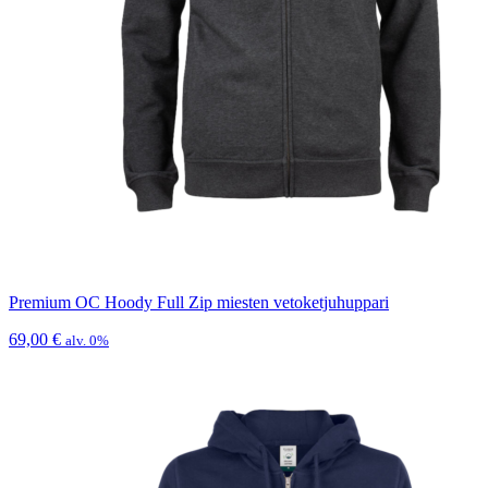
Premium OC Hoody Full Zip miesten vetoketjuhuppari
69,00
€
alv. 0%