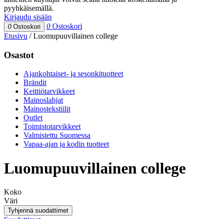
pyyhkäisemällä.
Kirjaudu sisään
0
Ostoskori
0
Ostoskori
Etusivu
/
Luomupuuvillainen college
Osastot
Ajankohtaiset- ja sesonkituotteet
Brändit
Keittiötarvikkeet
Mainoslahjat
Mainostekstiilit
Outlet
Toimistotarvikkeet
Valmistettu Suomessa
Vapaa-ajan ja kodin tuotteet
Luomupuuvillainen college
Koko
Väri
Tyhjennä suodattimet