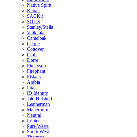
Native Spirit
Rituals
SACKit
SOL'S
Stanley/Stella
Vilikkala
Camelbak
Clique
Cottover
Craft
Dorre
Finlayson
Firephant
Fiskars
Arabia
Iittala
ID Identity
Jalo Helsinki
Leatherman
Matterhorn
Neutral
Printer
Pure Waste
South West