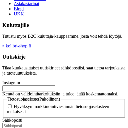
Asiakastarinat
Blogi
UKK
Kuluttajille
Tutustu myös B2C kuluttaja-kauppaamme, josta voit tehdä löytöjä.
» kolibri-shop.fi
Uutiskirje
Tilaa kuukausittaiset uutiskirjeet sähköpostiisi, saat tietoa tarjouksista
ja tuoteuutuuksista.
Instagram
Kenttä on validointitarkoituksiin ja tulee jättää koskemattomaksi.
Tietosuojaseloste
(Pakollinen)
Hyväksyn markkinointiviestinnän tietosuojaselosteen
mukaisesti
Sähköposti