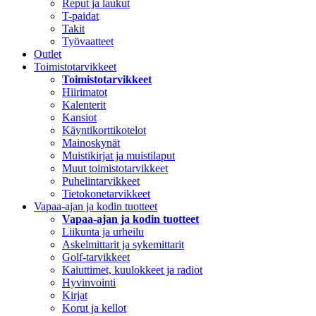
Reput ja laukut
T-paidat
Takit
Työvaatteet
Outlet
Toimistotarvikkeet
Toimistotarvikkeet
Hiirimatot
Kalenterit
Kansiot
Käyntikorttikotelot
Mainoskynät
Muistikirjat ja muistilaput
Muut toimistotarvikkeet
Puhelintarvikkeet
Tietokonetarvikkeet
Vapaa-ajan ja kodin tuotteet
Vapaa-ajan ja kodin tuotteet
Liikunta ja urheilu
Askelmittarit ja sykemittarit
Golf-tarvikkeet
Kaiuttimet, kuulokkeet ja radiot
Hyvinvointi
Kirjat
Korut ja kellot