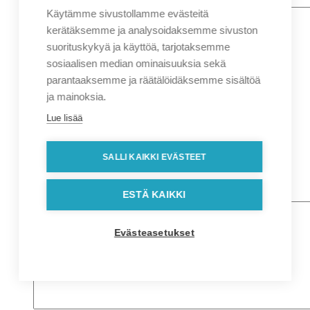
Käytämme sivustollamme evästeitä
Nimi
*
Etunimi
kerätäksemme ja analysoidaksemme sivuston
Sukunimi
suorituskykyä ja käyttöä, tarjotaksemme
Yritys
sosiaalisen median ominaisuuksia sekä
parantaaksemme ja räätälöidäksemme sisältöä
Sähköposti
*
ja mainoksia.
Puhelin
*
Lue lisää
Osoitetiedot
Lähiosoite
SALLI KAIKKI EVÄSTEET
Kaupunki
Postinumero
Viesti
ESTÄ KAIKKI
Evästeasetukset