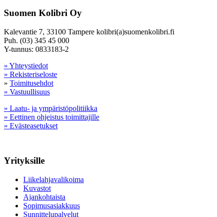
Suomen Kolibri Oy
Kalevantie 7, 33100 Tampere kolibri(a)suomenkolibri.fi
Puh. (03) 345 45 000
Y-tunnus: 0833183-2
» Yhteystiedot
» Rekisteriseloste
»
Toimitusehdot
» Vastuullisuus
» Laatu- ja ympäristöpolitiikka
» Eettinen ohjeistus toimittajille
» Evästeasetukset
Yrityksille
Liikelahjavalikoima
Kuvastot
Ajankohtaista
Sopimusasiakkuus
Sunnittelupalvelut