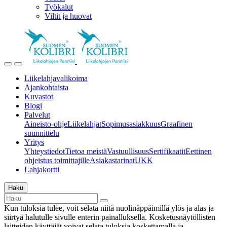
Työkalut
Viltit ja huovat
Liikelahjavalikoima
Ajankohtaista
Kuvastot
Blogi
Palvelut
Aineisto-ohje
Liikelahjat
Sopimusasiakkuus
Graafinen
suunnittelu
Yritys
Yhteystiedot
Tietoa meistä
Vastuullisuus
Sertifikaatit
Eettinen
ohjeistus toimittajille
Asiakastarinat
UKK
Lahjakortti
Haku
Kun tuloksia tulee, voit selata niitä nuolinäppäimillä ylös ja alas ja
siirtyä halutulle sivulle enterin painalluksella. Kosketusnäytöllisten
laitteiden käyttäjät voivat selata tuloksia koskettamalla ja