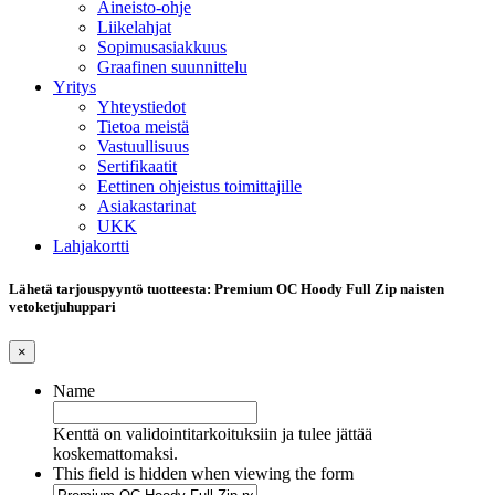
Aineisto-ohje
Liikelahjat
Sopimusasiakkuus
Graafinen suunnittelu
Yritys
Yhteystiedot
Tietoa meistä
Vastuullisuus
Sertifikaatit
Eettinen ohjeistus toimittajille
Asiakastarinat
UKK
Lahjakortti
Lähetä tarjouspyyntö tuotteesta: Premium OC Hoody Full Zip naisten
vetoketjuhuppari
×
Name
Kenttä on validointitarkoituksiin ja tulee jättää
koskemattomaksi.
This field is hidden when viewing the form