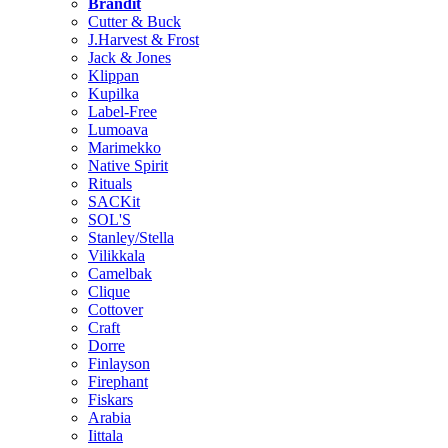
Brändit
Cutter & Buck
J.Harvest & Frost
Jack & Jones
Klippan
Kupilka
Label-Free
Lumoava
Marimekko
Native Spirit
Rituals
SACKit
SOL'S
Stanley/Stella
Vilikkala
Camelbak
Clique
Cottover
Craft
Dorre
Finlayson
Firephant
Fiskars
Arabia
Iittala