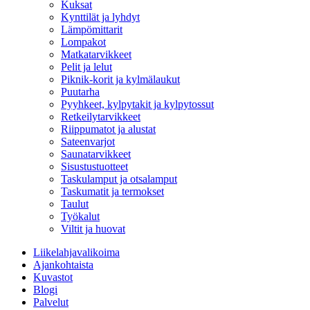
Kuksat
Kynttilät ja lyhdyt
Lämpömittarit
Lompakot
Matkatarvikkeet
Pelit ja lelut
Piknik-korit ja kylmälaukut
Puutarha
Pyyhkeet, kylpytakit ja kylpytossut
Retkeilytarvikkeet
Riippumatot ja alustat
Sateenvarjot
Saunatarvikkeet
Sisustustuotteet
Taskulamput ja otsalamput
Taskumatit ja termokset
Taulut
Työkalut
Viltit ja huovat
Liikelahjavalikoima
Ajankohtaista
Kuvastot
Blogi
Palvelut