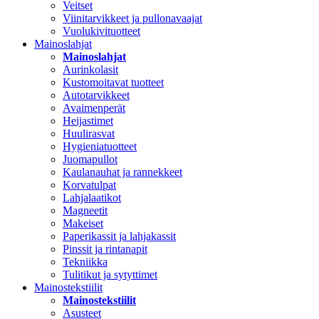
Veitset
Viinitarvikkeet ja pullonavaajat
Vuolukivituotteet
Mainoslahjat
Mainoslahjat
Aurinkolasit
Kustomoitavat tuotteet
Autotarvikkeet
Avaimenperät
Heijastimet
Huulirasvat
Hygieniatuotteet
Juomapullot
Kaulanauhat ja rannekkeet
Korvatulpat
Lahjalaatikot
Magneetit
Makeiset
Paperikassit ja lahjakassit
Pinssit ja rintanapit
Tekniikka
Tulitikut ja sytyttimet
Mainostekstiilit
Mainostekstiilit
Asusteet