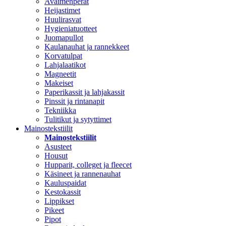
Avaimenperät
Heijastimet
Huulirasvat
Hygieniatuotteet
Juomapullot
Kaulanauhat ja rannekkeet
Korvatulpat
Lahjalaatikot
Magneetit
Makeiset
Paperikassit ja lahjakassit
Pinssit ja rintanapit
Tekniikka
Tulitikut ja sytyttimet
Mainostekstiilit
Mainostekstiilit
Asusteet
Housut
Hupparit, colleget ja fleecet
Käsineet ja rannenauhat
Kauluspaidat
Kestokassit
Lippikset
Pikeet
Pipot