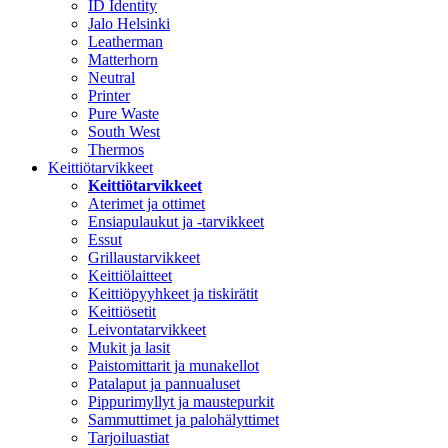
ID Identity
Jalo Helsinki
Leatherman
Matterhorn
Neutral
Printer
Pure Waste
South West
Thermos
Keittiötarvikkeet
Keittiötarvikkeet
Aterimet ja ottimet
Ensiapulaukut ja -tarvikkeet
Essut
Grillaustarvikkeet
Keittiölaitteet
Keittiöpyyhkeet ja tiskirätit
Keittiösetit
Leivontatarvikkeet
Mukit ja lasit
Paistomittarit ja munakellot
Patalaput ja pannualuset
Pippurimyllyt ja maustepurkit
Sammuttimet ja palohälyttimet
Tarjoiluastiat