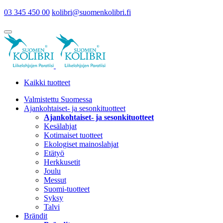
03 345 450 00
kolibri@suomenkolibri.fi
Kaikki tuotteet
Valmistettu Suomessa
Ajankohtaiset- ja sesonkituotteet
Ajankohtaiset- ja sesonkituotteet
Kesälahjat
Kotimaiset tuotteet
Ekologiset mainoslahjat
Etätyö
Herkkusetit
Joulu
Messut
Suomi-tuotteet
Syksy
Talvi
Brändit