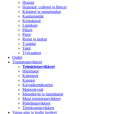
Housut
Hupparit, colleget ja fleecet
Käsineet ja rannenauhat
Kauluspaidat
Kestokassit
Lippikset
Pikeet
Pipot
Reput ja laukut
T-paidat
Takit
Työvaatteet
Outlet
Toimistotarvikkeet
Toimistotarvikkeet
Hiirimatot
Kalenterit
Kansiot
Käyntikorttikotelot
Mainoskynät
Muistikirjat ja muistilaput
Muut toimistotarvikkeet
Puhelintarvikkeet
Tietokonetarvikkeet
Vapaa-ajan ja kodin tuotteet