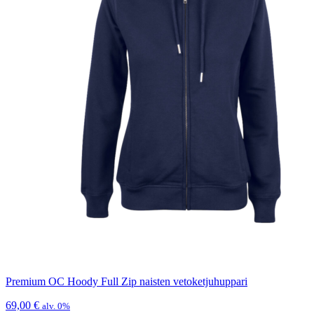
Premium OC Hoody Full Zip naisten vetoketjuhuppari
69,00
€
alv. 0%