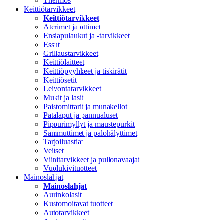
Thermos
Keittiötarvikkeet
Keittiötarvikkeet
Aterimet ja ottimet
Ensiapulaukut ja -tarvikkeet
Essut
Grillaustarvikkeet
Keittiölaitteet
Keittiöpyyhkeet ja tiskirätit
Keittiösetit
Leivontatarvikkeet
Mukit ja lasit
Paistomittarit ja munakellot
Patalaput ja pannualuset
Pippurimyllyt ja maustepurkit
Sammuttimet ja palohälyttimet
Tarjoiluastiat
Veitset
Viinitarvikkeet ja pullonavaajat
Vuolukivituotteet
Mainoslahjat
Mainoslahjat
Aurinkolasit
Kustomoitavat tuotteet
Autotarvikkeet