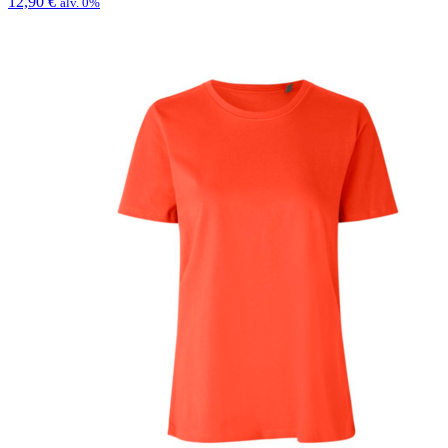
12,90
€
alv. 0%