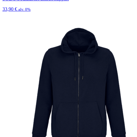
33,90
€
alv. 0%