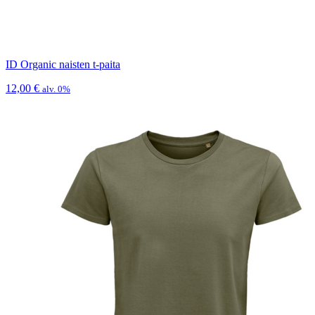
ID Organic naisten t-paita
12,00
€
alv. 0%