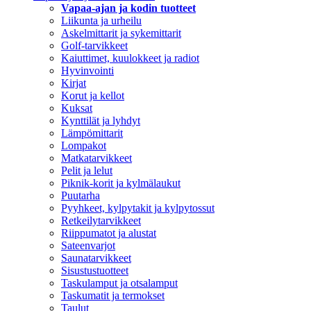
Vapaa-ajan ja kodin tuotteet
Liikunta ja urheilu
Askelmittarit ja sykemittarit
Golf-tarvikkeet
Kaiuttimet, kuulokkeet ja radiot
Hyvinvointi
Kirjat
Korut ja kellot
Kuksat
Kynttilät ja lyhdyt
Lämpömittarit
Lompakot
Matkatarvikkeet
Pelit ja lelut
Piknik-korit ja kylmälaukut
Puutarha
Pyyhkeet, kylpytakit ja kylpytossut
Retkeilytarvikkeet
Riippumatot ja alustat
Sateenvarjot
Saunatarvikkeet
Sisustustuotteet
Taskulamput ja otsalamput
Taskumatit ja termokset
Taulut