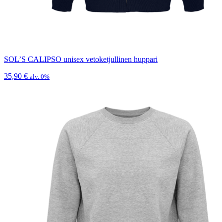
SOL’S CALIPSO unisex vetoketjullinen huppari
35,90
€
alv. 0%