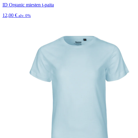
ID Organic miesten t-paita
12,00
€
alv. 0%