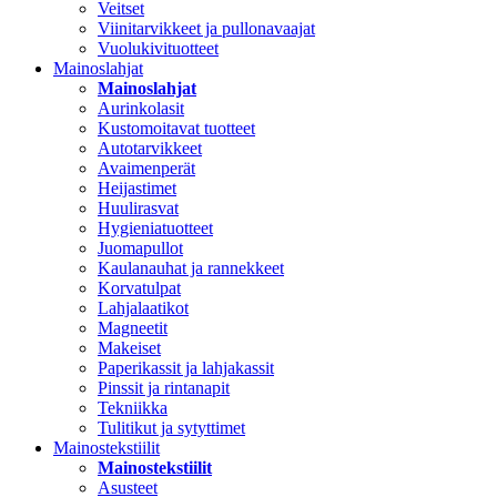
Veitset
Viinitarvikkeet ja pullonavaajat
Vuolukivituotteet
Mainoslahjat
Mainoslahjat
Aurinkolasit
Kustomoitavat tuotteet
Autotarvikkeet
Avaimenperät
Heijastimet
Huulirasvat
Hygieniatuotteet
Juomapullot
Kaulanauhat ja rannekkeet
Korvatulpat
Lahjalaatikot
Magneetit
Makeiset
Paperikassit ja lahjakassit
Pinssit ja rintanapit
Tekniikka
Tulitikut ja sytyttimet
Mainostekstiilit
Mainostekstiilit
Asusteet