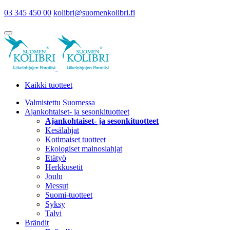
03 345 450 00
kolibri@suomenkolibri.fi
Kaikki tuotteet
Valmistettu Suomessa
Ajankohtaiset- ja sesonkituotteet
Ajankohtaiset- ja sesonkituotteet
Kesälahjat
Kotimaiset tuotteet
Ekologiset mainoslahjat
Etätyö
Herkkusetit
Joulu
Messut
Suomi-tuotteet
Syksy
Talvi
Brändit