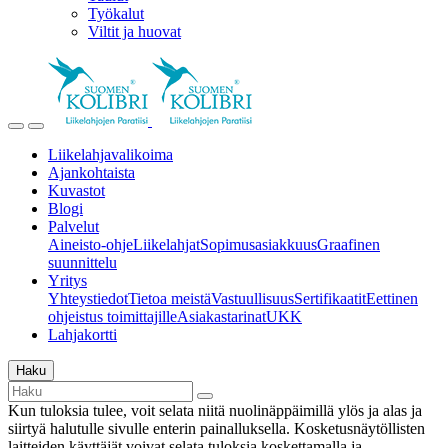
Työkalut
Viltit ja huovat
Liikelahjavalikoima
Ajankohtaista
Kuvastot
Blogi
Palvelut
Aineisto-ohje
Liikelahjat
Sopimusasiakkuus
Graafinen
suunnittelu
Yritys
Yhteystiedot
Tietoa meistä
Vastuullisuus
Sertifikaatit
Eettinen
ohjeistus toimittajille
Asiakastarinat
UKK
Lahjakortti
Haku
Kun tuloksia tulee, voit selata niitä nuolinäppäimillä ylös ja alas ja
siirtyä halutulle sivulle enterin painalluksella. Kosketusnäytöllisten
laitteiden käyttäjät voivat selata tuloksia koskettamalla ja