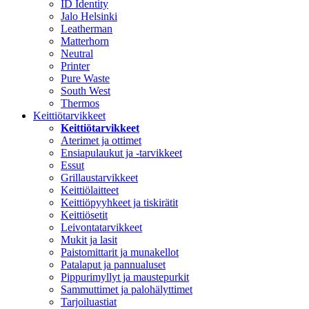
ID Identity
Jalo Helsinki
Leatherman
Matterhorn
Neutral
Printer
Pure Waste
South West
Thermos
Keittiötarvikkeet
Keittiötarvikkeet
Aterimet ja ottimet
Ensiapulaukut ja -tarvikkeet
Essut
Grillaustarvikkeet
Keittiölaitteet
Keittiöpyyhkeet ja tiskirätit
Keittiösetit
Leivontatarvikkeet
Mukit ja lasit
Paistomittarit ja munakellot
Patalaput ja pannualuset
Pippurimyllyt ja maustepurkit
Sammuttimet ja palohälyttimet
Tarjoiluastiat