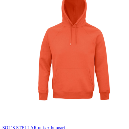
SOL’S STELLAR unisex huppari