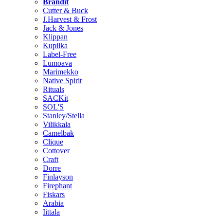
Brändit
Cutter & Buck
J.Harvest & Frost
Jack & Jones
Klippan
Kupilka
Label-Free
Lumoava
Marimekko
Native Spirit
Rituals
SACKit
SOL'S
Stanley/Stella
Vilikkala
Camelbak
Clique
Cottover
Craft
Dorre
Finlayson
Firephant
Fiskars
Arabia
Iittala