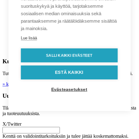
suorituskykyä ja käyttöä, tarjotaksemme
Liikelahjavalikoima
sosiaalisen median ominaisuuksia sekä
Kuvastot
parantaaksemme ja räätälöidäksemme sisältöä
Ajankohtaista
Sopimusasiakkuus
ja mainoksia.
Sunnittelupalvelut
Asiakastarinat
Lue lisää
Blogi
UKK
SALLI KAIKKI EVÄSTEET
Kuluttajille
ESTÄ KAIKKI
Tutustu myös B2C kuluttaja-kauppaamme, josta voit tehdä löytöjä.
» kolibri-shop.fi
Evästeasetukset
Uutiskirje
Tilaa kuukausittaiset uutiskirjeet sähköpostiisi, saat tietoa tarjouksista
ja tuoteuutuuksista.
X/Twitter
Kenttä on validointitarkoituksiin ja tulee jättää koskemattomaksi.