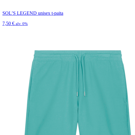
SOL’S LEGEND unisex t-paita
7,50
€
alv. 0%