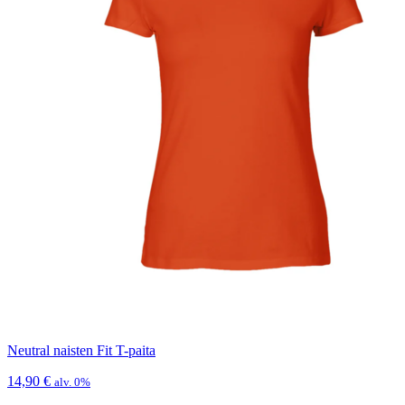
Neutral naisten Fit T-paita
14,90
€
alv. 0%