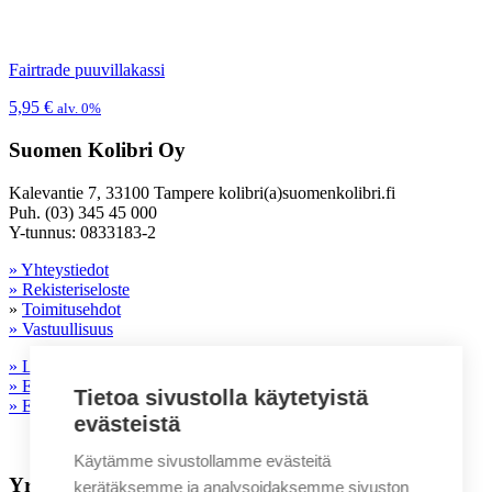
Fairtrade puuvillakassi
5,95
€
alv. 0%
Suomen Kolibri Oy
Kalevantie 7, 33100 Tampere kolibri(a)suomenkolibri.fi
Puh. (03) 345 45 000
Y-tunnus: 0833183-2
» Yhteystiedot
» Rekisteriseloste
»
Toimitusehdot
» Vastuullisuus
» Laatu- ja ympäristöpolitiikka
» Eettinen ohjeistus toimittajille
Tietoa sivustolla käytetyistä
» Evästeasetukset
evästeistä
Käytämme sivustollamme evästeitä
Yrityksille
kerätäksemme ja analysoidaksemme sivuston