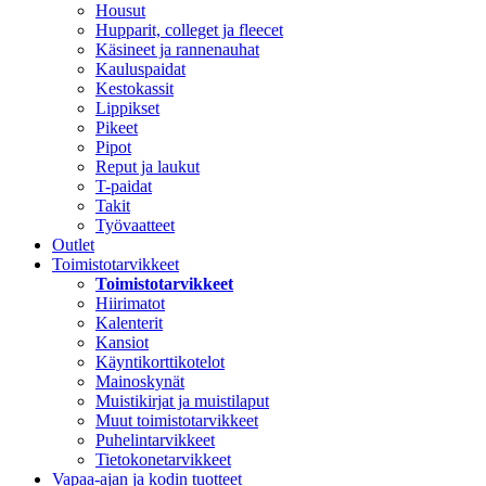
Housut
Hupparit, colleget ja fleecet
Käsineet ja rannenauhat
Kauluspaidat
Kestokassit
Lippikset
Pikeet
Pipot
Reput ja laukut
T-paidat
Takit
Työvaatteet
Outlet
Toimistotarvikkeet
Toimistotarvikkeet
Hiirimatot
Kalenterit
Kansiot
Käyntikorttikotelot
Mainoskynät
Muistikirjat ja muistilaput
Muut toimistotarvikkeet
Puhelintarvikkeet
Tietokonetarvikkeet
Vapaa-ajan ja kodin tuotteet