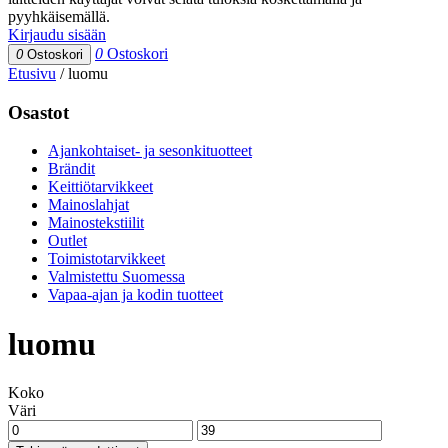
pyyhkäisemällä.
Kirjaudu sisään
0
Ostoskori
0
Ostoskori
Etusivu
/
luomu
Osastot
Ajankohtaiset- ja sesonkituotteet
Brändit
Keittiötarvikkeet
Mainoslahjat
Mainostekstiilit
Outlet
Toimistotarvikkeet
Valmistettu Suomessa
Vapaa-ajan ja kodin tuotteet
luomu
Koko
Väri