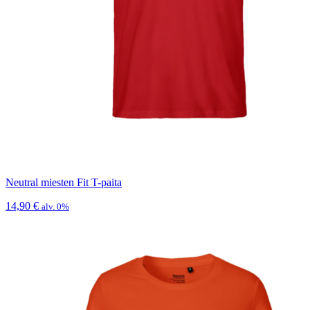
Neutral miesten Fit T-paita
14,90
€
alv. 0%