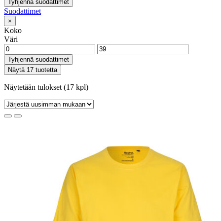
Tyhjennä suodattimet
Suodattimet
×
Koko
Väri
Tyhjennä suodattimet
Näytä 17 tuotetta
Näytetään tulokset (17 kpl)