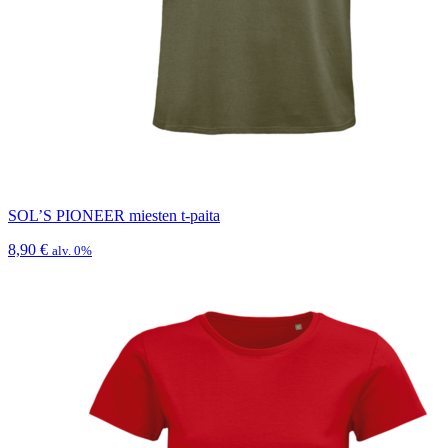
SOL’S PIONEER miesten t-paita
8,90
€
alv. 0%