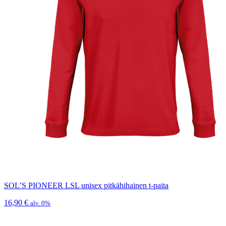
SOL’S PIONEER LSL unisex pitkähihainen t-paita
16,90
€
alv. 0%