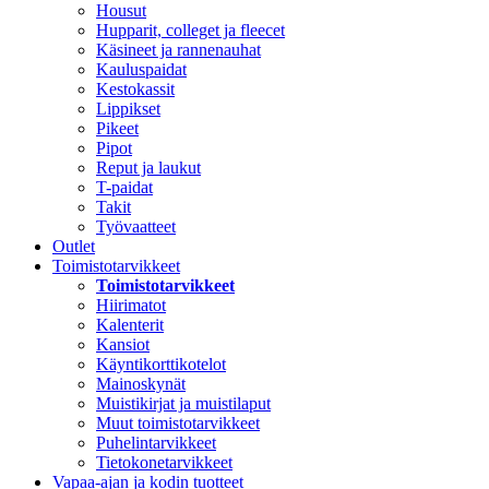
Housut
Hupparit, colleget ja fleecet
Käsineet ja rannenauhat
Kauluspaidat
Kestokassit
Lippikset
Pikeet
Pipot
Reput ja laukut
T-paidat
Takit
Työvaatteet
Outlet
Toimistotarvikkeet
Toimistotarvikkeet
Hiirimatot
Kalenterit
Kansiot
Käyntikorttikotelot
Mainoskynät
Muistikirjat ja muistilaput
Muut toimistotarvikkeet
Puhelintarvikkeet
Tietokonetarvikkeet
Vapaa-ajan ja kodin tuotteet