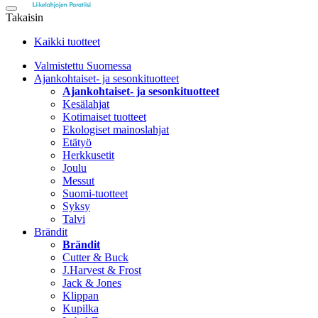
Takaisin
Kaikki tuotteet
Valmistettu Suomessa
Ajankohtaiset- ja sesonkituotteet
Ajankohtaiset- ja sesonkituotteet
Kesälahjat
Kotimaiset tuotteet
Ekologiset mainoslahjat
Etätyö
Herkkusetit
Joulu
Messut
Suomi-tuotteet
Syksy
Talvi
Brändit
Brändit
Cutter & Buck
J.Harvest & Frost
Jack & Jones
Klippan
Kupilka