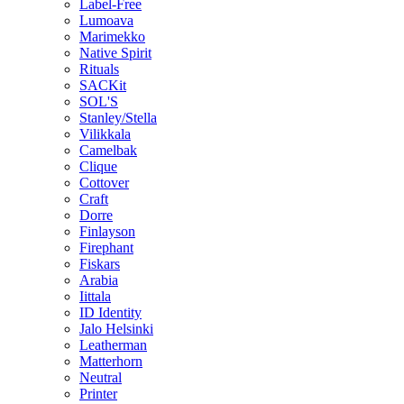
Label-Free
Lumoava
Marimekko
Native Spirit
Rituals
SACKit
SOL'S
Stanley/Stella
Vilikkala
Camelbak
Clique
Cottover
Craft
Dorre
Finlayson
Firephant
Fiskars
Arabia
Iittala
ID Identity
Jalo Helsinki
Leatherman
Matterhorn
Neutral
Printer