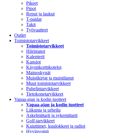
Pikeet
Pipot
Reput ja laukut
T-paidat
Takit
Työvaatteet
Outlet
Toimistotarvikkeet
Toimistotarvikkeet
Hiirimatot
Kalenterit
Kansiot
Käyntikorttikotelot
Mainoskynät
Muistikirjat ja muistilaput
Muut toimistotarvikkeet
Puhelintarvikkeet
Tietokonetarvikkeet
Vapaa-ajan ja kodin tuotteet
Vapaa-ajan ja kodin tuotteet
Liikunta ja urheilu
Askelmittarit ja sykemittarit
Golf-tarvikkeet
Kaiuttimet, kuulokkeet ja radiot
Hyvinvointi