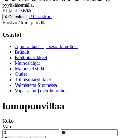
pyyhkäisemällä.
Kirjaudu sisään
0
Ostoskori
0
Ostoskori
Etusivu
/
lumupuuvillaa
Osastot
Ajankohtaiset- ja sesonkituotteet
Brändit
Keittiötarvikkeet
Mainoslahjat
Mainostekstiilit
Outlet
Toimistotarvikkeet
Valmistettu Suomessa
Vapaa-ajan ja kodin tuotteet
lumupuuvillaa
Koko
Väri