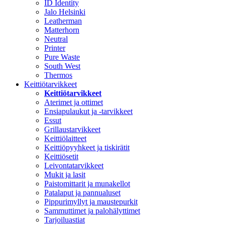
ID Identity
Jalo Helsinki
Leatherman
Matterhorn
Neutral
Printer
Pure Waste
South West
Thermos
Keittiötarvikkeet
Keittiötarvikkeet
Aterimet ja ottimet
Ensiapulaukut ja -tarvikkeet
Essut
Grillaustarvikkeet
Keittiölaitteet
Keittiöpyyhkeet ja tiskirätit
Keittiösetit
Leivontatarvikkeet
Mukit ja lasit
Paistomittarit ja munakellot
Patalaput ja pannualuset
Pippurimyllyt ja maustepurkit
Sammuttimet ja palohälyttimet
Tarjoiluastiat