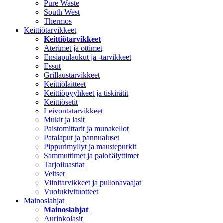
Pure Waste
South West
Thermos
Keittiötarvikkeet
Keittiötarvikkeet
Aterimet ja ottimet
Ensiapulaukut ja -tarvikkeet
Essut
Grillaustarvikkeet
Keittiölaitteet
Keittiöpyyhkeet ja tiskirätit
Keittiösetit
Leivontatarvikkeet
Mukit ja lasit
Paistomittarit ja munakellot
Patalaput ja pannualuset
Pippurimyllyt ja maustepurkit
Sammuttimet ja palohälyttimet
Tarjoiluastiat
Veitset
Viinitarvikkeet ja pullonavaajat
Vuolukivituotteet
Mainoslahjat
Mainoslahjat
Aurinkolasit