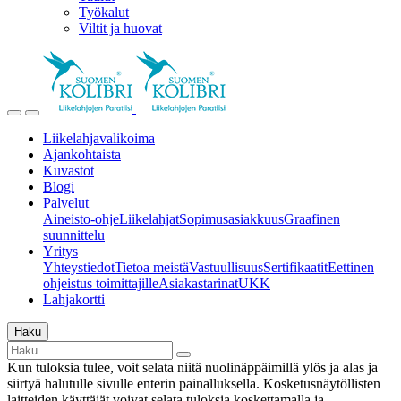
Työkalut
Viltit ja huovat
Liikelahjavalikoima
Ajankohtaista
Kuvastot
Blogi
Palvelut
Aineisto-ohje
Liikelahjat
Sopimusasiakkuus
Graafinen
suunnittelu
Yritys
Yhteystiedot
Tietoa meistä
Vastuullisuus
Sertifikaatit
Eettinen
ohjeistus toimittajille
Asiakastarinat
UKK
Lahjakortti
Haku
Kun tuloksia tulee, voit selata niitä nuolinäppäimillä ylös ja alas ja
siirtyä halutulle sivulle enterin painalluksella. Kosketusnäytöllisten
laitteiden käyttäjät voivat selata tuloksia koskettamalla ja