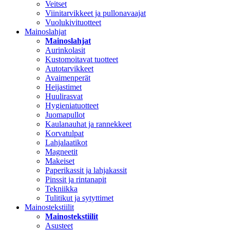
Veitset
Viinitarvikkeet ja pullonavaajat
Vuolukivituotteet
Mainoslahjat
Mainoslahjat
Aurinkolasit
Kustomoitavat tuotteet
Autotarvikkeet
Avaimenperät
Heijastimet
Huulirasvat
Hygieniatuotteet
Juomapullot
Kaulanauhat ja rannekkeet
Korvatulpat
Lahjalaatikot
Magneetit
Makeiset
Paperikassit ja lahjakassit
Pinssit ja rintanapit
Tekniikka
Tulitikut ja sytyttimet
Mainostekstiilit
Mainostekstiilit
Asusteet