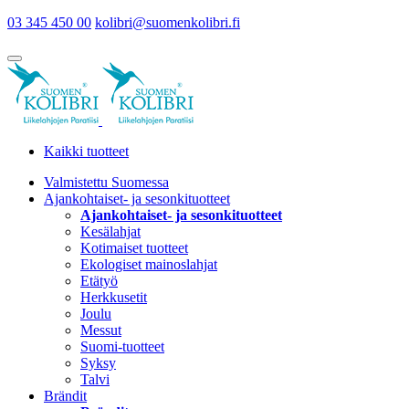
03 345 450 00
kolibri@suomenkolibri.fi
Kaikki tuotteet
Valmistettu Suomessa
Ajankohtaiset- ja sesonkituotteet
Ajankohtaiset- ja sesonkituotteet
Kesälahjat
Kotimaiset tuotteet
Ekologiset mainoslahjat
Etätyö
Herkkusetit
Joulu
Messut
Suomi-tuotteet
Syksy
Talvi
Brändit