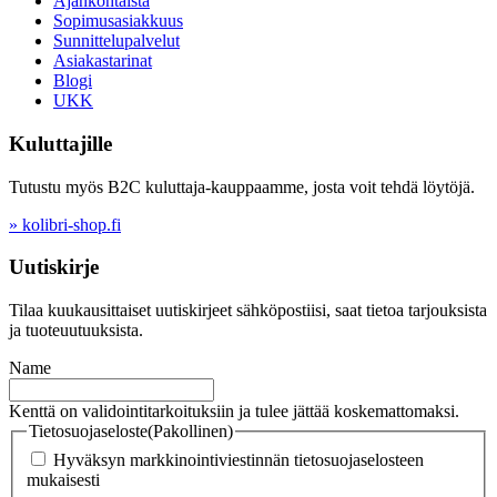
Ajankohtaista
Sopimusasiakkuus
Sunnittelupalvelut
Asiakastarinat
Blogi
UKK
Kuluttajille
Tutustu myös B2C kuluttaja-kauppaamme, josta voit tehdä löytöjä.
» kolibri-shop.fi
Uutiskirje
Tilaa kuukausittaiset uutiskirjeet sähköpostiisi, saat tietoa tarjouksista
ja tuoteuutuuksista.
Name
Kenttä on validointitarkoituksiin ja tulee jättää koskemattomaksi.
Tietosuojaseloste
(Pakollinen)
Hyväksyn markkinointiviestinnän tietosuojaselosteen
mukaisesti