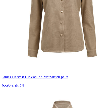
James Harvest Hicksville Shirt naisten paita
65,90
€
alv. 0%