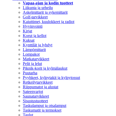
Vapaa-ajan ja kodin tuotteet
Liikunta ja urheilu
Askelmittarit ja sykemittarit
Golf-tarvikkeet
Kaiuttimet, kuulokkeet ja radiot
Hyvinvointi
Kirjat
Korut ja kellot
Kuksat
Kynttilät ja lyhdyt
Lämpömittarit
Lompakot
Matkatarvikkeet
Pelit ja lelut
Piknik-korit ja kylmälaukut
Puutarha
Pyyhkeet, kylpytakit ja kylpytossut
Retkeilytarvikkeet
Riippumatot ja alustat
Sateenvarjot
Saunatarvikkeet
Sisustustuotteet
Taskulamput ja otsalamput
Taskumatit ja termokset
Taulut