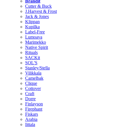
Brändit
Cutter & Buck
J.Harvest & Frost
Jack & Jones
Klippan
Kupilka
Label-Free
Lumoava
Marimekko
Native Spirit
Rituals
SACKit
SOL'S
Stanley/Stella
Vilikkala
Camelbak
Clique
Cottover
Craft
Dorre
Finlayson
Firephant
Fiskars
Arabia
Iittala