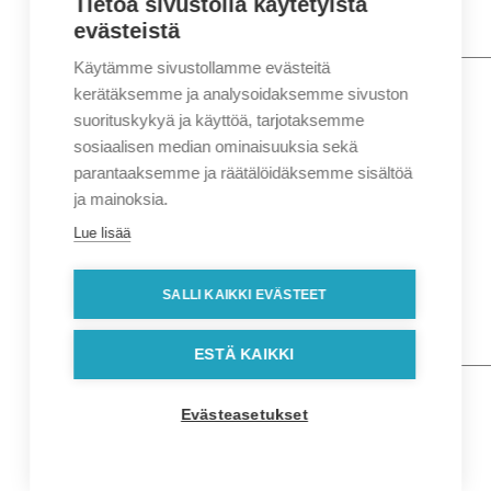
Tietoa sivustolla käytetyistä
evästeistä
Käytämme sivustollamme evästeitä
Nimi
*
Etunimi
kerätäksemme ja analysoidaksemme sivuston
Sukunimi
suorituskykyä ja käyttöä, tarjotaksemme
Yritys
sosiaalisen median ominaisuuksia sekä
parantaaksemme ja räätälöidäksemme sisältöä
Sähköposti
*
ja mainoksia.
Puhelin
*
Lue lisää
Osoitetiedot
Lähiosoite
SALLI KAIKKI EVÄSTEET
Kaupunki
Postinumero
Viesti
ESTÄ KAIKKI
Evästeasetukset