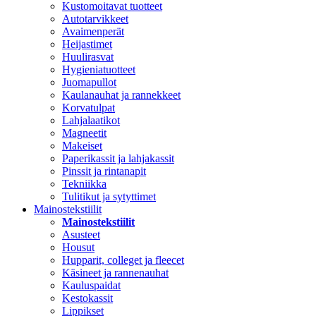
Kustomoitavat tuotteet
Autotarvikkeet
Avaimenperät
Heijastimet
Huulirasvat
Hygieniatuotteet
Juomapullot
Kaulanauhat ja rannekkeet
Korvatulpat
Lahjalaatikot
Magneetit
Makeiset
Paperikassit ja lahjakassit
Pinssit ja rintanapit
Tekniikka
Tulitikut ja sytyttimet
Mainostekstiilit
Mainostekstiilit
Asusteet
Housut
Hupparit, colleget ja fleecet
Käsineet ja rannenauhat
Kauluspaidat
Kestokassit
Lippikset