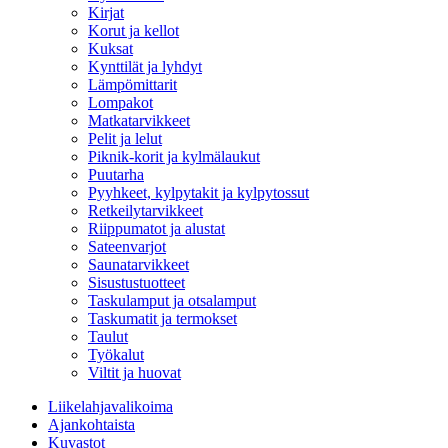
Kirjat
Korut ja kellot
Kuksat
Kynttilät ja lyhdyt
Lämpömittarit
Lompakot
Matkatarvikkeet
Pelit ja lelut
Piknik-korit ja kylmälaukut
Puutarha
Pyyhkeet, kylpytakit ja kylpytossut
Retkeilytarvikkeet
Riippumatot ja alustat
Sateenvarjot
Saunatarvikkeet
Sisustustuotteet
Taskulamput ja otsalamput
Taskumatit ja termokset
Taulut
Työkalut
Viltit ja huovat
Liikelahjavalikoima
Ajankohtaista
Kuvastot