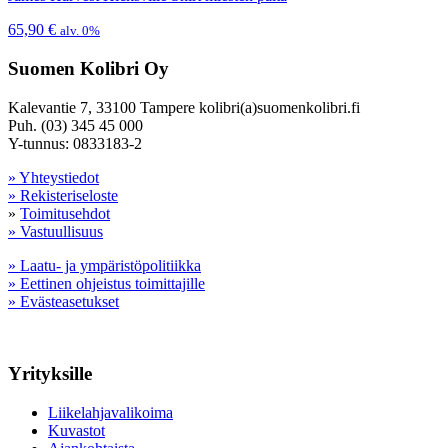
65,90
€
alv. 0%
Suomen Kolibri Oy
Kalevantie 7, 33100 Tampere kolibri(a)suomenkolibri.fi
Puh. (03) 345 45 000
Y-tunnus: 0833183-2
» Yhteystiedot
» Rekisteriseloste
»
Toimitusehdot
» Vastuullisuus
» Laatu- ja ympäristöpolitiikka
» Eettinen ohjeistus toimittajille
» Evästeasetukset
Yrityksille
Liikelahjavalikoima
Kuvastot