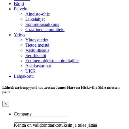
Blogi
Palvelut
Aineisto-ohje
Liikelahjat
Sopimusasiakkuus
Graafinen suunnittelu
Yritys
Yhteystiedot
Tietoa meistä
Vastuullisuus
Sertifikaatit
Eettinen ohjeistus toimittajille
Asiakastarinat
UKK
Lahjakortti
Lähetä tarjouspyyntö tuotteesta: James Harvest Hicksville Shirt miesten
paita
×
Company
Kenttä on validointitarkoituksiin ja tulee jättää