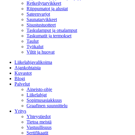
Retkeilytarvikkeet
Riippumatot ja alustat
Sateenvarjot
Saunatarvikkeet
Sisustustuotteet
Taskulamput ja otsalamput
Taskumatit ja termokset
Taulut
Työkalut
Viltit ja huovat
Liikelahjavalikoima
Ajankohtaista
Kuvastot
Blogi
Palvelut
Aineisto-ohje
Liikelahjat
Sopimusasiakkuus
Graafinen suunnittelu
Yritys
Yhteystiedot
Tietoa meistä
Vastuullisuus
Sertifikaatit