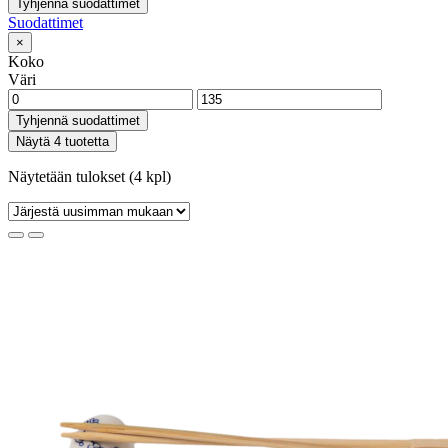
Tyhjennä suodattimet
Suodattimet
×
Koko
Väri
Tyhjennä suodattimet
Näytä 4 tuotetta
Näytetään tulokset (4 kpl)