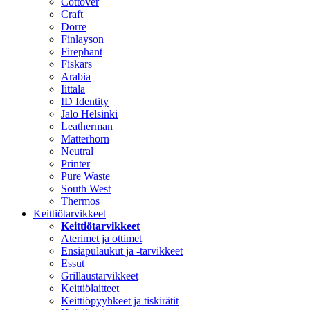
Cottover
Craft
Dorre
Finlayson
Firephant
Fiskars
Arabia
Iittala
ID Identity
Jalo Helsinki
Leatherman
Matterhorn
Neutral
Printer
Pure Waste
South West
Thermos
Keittiötarvikkeet
Keittiötarvikkeet
Aterimet ja ottimet
Ensiapulaukut ja -tarvikkeet
Essut
Grillaustarvikkeet
Keittiölaitteet
Keittiöpyyhkeet ja tiskirätit