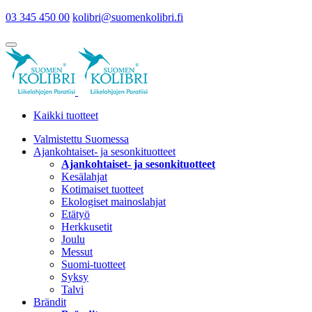
03 345 450 00
kolibri@suomenkolibri.fi
Kaikki tuotteet
Valmistettu Suomessa
Ajankohtaiset- ja sesonkituotteet
Ajankohtaiset- ja sesonkituotteet
Kesälahjat
Kotimaiset tuotteet
Ekologiset mainoslahjat
Etätyö
Herkkusetit
Joulu
Messut
Suomi-tuotteet
Syksy
Talvi
Brändit