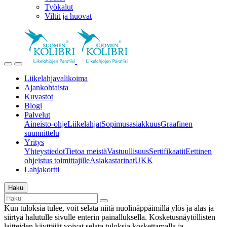
Työkalut
Viltit ja huovat
Liikelahjavalikoima
Ajankohtaista
Kuvastot
Blogi
Palvelut
Aineisto-ohje
Liikelahjat
Sopimusasiakkuus
Graafinen
suunnittelu
Yritys
Yhteystiedot
Tietoa meistä
Vastuullisuus
Sertifikaatit
Eettinen
ohjeistus toimittajille
Asiakastarinat
UKK
Lahjakortti
Haku
Kun tuloksia tulee, voit selata niitä nuolinäppäimillä ylös ja alas ja
siirtyä halutulle sivulle enterin painalluksella. Kosketusnäytöllisten
laitteiden käyttäjät voivat selata tuloksia koskettamalla ja