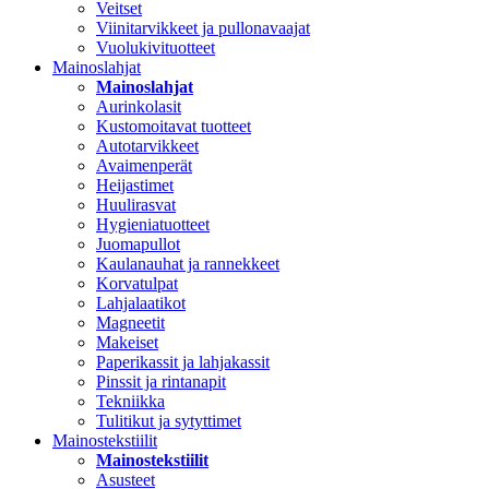
Veitset
Viinitarvikkeet ja pullonavaajat
Vuolukivituotteet
Mainoslahjat
Mainoslahjat
Aurinkolasit
Kustomoitavat tuotteet
Autotarvikkeet
Avaimenperät
Heijastimet
Huulirasvat
Hygieniatuotteet
Juomapullot
Kaulanauhat ja rannekkeet
Korvatulpat
Lahjalaatikot
Magneetit
Makeiset
Paperikassit ja lahjakassit
Pinssit ja rintanapit
Tekniikka
Tulitikut ja sytyttimet
Mainostekstiilit
Mainostekstiilit
Asusteet