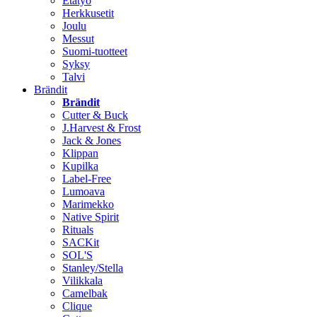
Etätyö
Herkkusetit
Joulu
Messut
Suomi-tuotteet
Syksy
Talvi
Brändit
Brändit
Cutter & Buck
J.Harvest & Frost
Jack & Jones
Klippan
Kupilka
Label-Free
Lumoava
Marimekko
Native Spirit
Rituals
SACKit
SOL'S
Stanley/Stella
Vilikkala
Camelbak
Clique