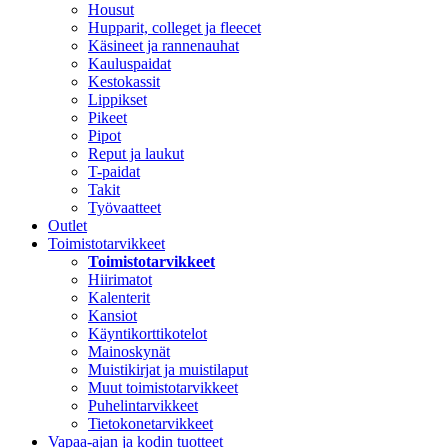
Housut
Hupparit, colleget ja fleecet
Käsineet ja rannenauhat
Kauluspaidat
Kestokassit
Lippikset
Pikeet
Pipot
Reput ja laukut
T-paidat
Takit
Työvaatteet
Outlet
Toimistotarvikkeet
Toimistotarvikkeet
Hiirimatot
Kalenterit
Kansiot
Käyntikorttikotelot
Mainoskynät
Muistikirjat ja muistilaput
Muut toimistotarvikkeet
Puhelintarvikkeet
Tietokonetarvikkeet
Vapaa-ajan ja kodin tuotteet