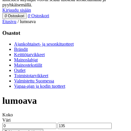
pyyhkäisemällä.
Kirjaudu sisään
0
Ostoskori
0
Ostoskori
Etusivu
/
lumoava
Osastot
Ajankohtaiset- ja sesonkituotteet
Brändit
Keittiötarvikkeet
Mainoslahjat
Mainostekstiilit
Outlet
Toimistotarvikkeet
Valmistettu Suomessa
Vapaa-ajan ja kodin tuotteet
lumoava
Koko
Väri