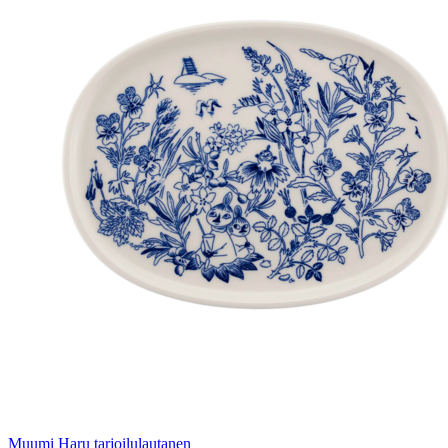
Muumi Haru tarjoilulautanen