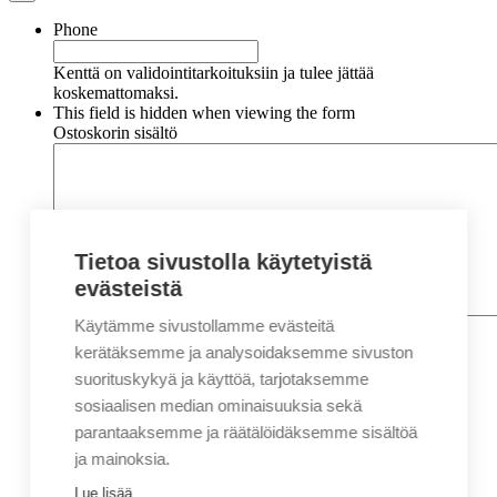
Phone
Kenttä on validointitarkoituksiin ja tulee jättää
koskemattomaksi.
This field is hidden when viewing the form
Ostoskorin sisältö
Tietoa sivustolla käytetyistä
evästeistä
Käytämme sivustollamme evästeitä
Nimi
*
Etunimi
kerätäksemme ja analysoidaksemme sivuston
Sukunimi
suorituskykyä ja käyttöä, tarjotaksemme
Yritys
sosiaalisen median ominaisuuksia sekä
parantaaksemme ja räätälöidäksemme sisältöä
Sähköposti
*
ja mainoksia.
Puhelin
*
Lue lisää