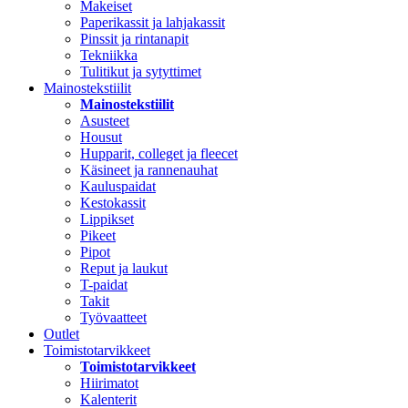
Makeiset
Paperikassit ja lahjakassit
Pinssit ja rintanapit
Tekniikka
Tulitikut ja sytyttimet
Mainostekstiilit
Mainostekstiilit
Asusteet
Housut
Hupparit, colleget ja fleecet
Käsineet ja rannenauhat
Kauluspaidat
Kestokassit
Lippikset
Pikeet
Pipot
Reput ja laukut
T-paidat
Takit
Työvaatteet
Outlet
Toimistotarvikkeet
Toimistotarvikkeet
Hiirimatot
Kalenterit