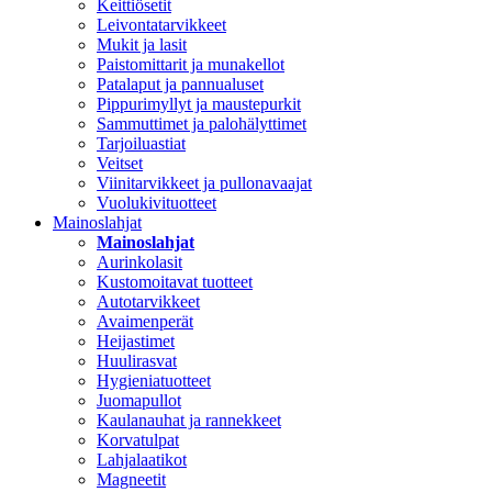
Keittiösetit
Leivontatarvikkeet
Mukit ja lasit
Paistomittarit ja munakellot
Patalaput ja pannualuset
Pippurimyllyt ja maustepurkit
Sammuttimet ja palohälyttimet
Tarjoiluastiat
Veitset
Viinitarvikkeet ja pullonavaajat
Vuolukivituotteet
Mainoslahjat
Mainoslahjat
Aurinkolasit
Kustomoitavat tuotteet
Autotarvikkeet
Avaimenperät
Heijastimet
Huulirasvat
Hygieniatuotteet
Juomapullot
Kaulanauhat ja rannekkeet
Korvatulpat
Lahjalaatikot
Magneetit