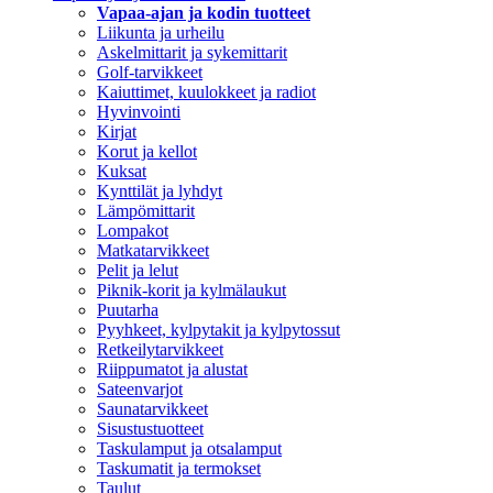
Vapaa-ajan ja kodin tuotteet
Liikunta ja urheilu
Askelmittarit ja sykemittarit
Golf-tarvikkeet
Kaiuttimet, kuulokkeet ja radiot
Hyvinvointi
Kirjat
Korut ja kellot
Kuksat
Kynttilät ja lyhdyt
Lämpömittarit
Lompakot
Matkatarvikkeet
Pelit ja lelut
Piknik-korit ja kylmälaukut
Puutarha
Pyyhkeet, kylpytakit ja kylpytossut
Retkeilytarvikkeet
Riippumatot ja alustat
Sateenvarjot
Saunatarvikkeet
Sisustustuotteet
Taskulamput ja otsalamput
Taskumatit ja termokset
Taulut