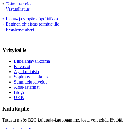
»
Toimitusehdot
» Vastuullisuus
» Laatu- ja ympäristöpolitiikka
» Eettinen ohjeistus toimittajille
» Evästeasetukset
Yrityksille
Liikelahjavalikoima
Kuvastot
Ajankohtaista
Sopimusasiakkuus
Sunnittelupalvelut
Asiakastarinat
Blogi
UKK
Kuluttajille
Tutustu myös B2C kuluttaja-kauppaamme, josta voit tehdä löytöjä.