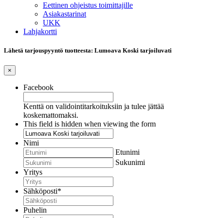
Eettinen ohjeistus toimittajille
Asiakastarinat
UKK
Lahjakortti
Lähetä tarjouspyyntö tuotteesta: Lumoava Koski tarjoiluvati
×
Facebook
Kenttä on validointitarkoituksiin ja tulee jättää
koskemattomaksi.
This field is hidden when viewing the form
Nimi
Etunimi
Sukunimi
Yritys
Sähköposti
*
Puhelin