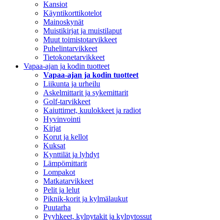
Kansiot
Käyntikorttikotelot
Mainoskynät
Muistikirjat ja muistilaput
Muut toimistotarvikkeet
Puhelintarvikkeet
Tietokonetarvikkeet
Vapaa-ajan ja kodin tuotteet
Vapaa-ajan ja kodin tuotteet
Liikunta ja urheilu
Askelmittarit ja sykemittarit
Golf-tarvikkeet
Kaiuttimet, kuulokkeet ja radiot
Hyvinvointi
Kirjat
Korut ja kellot
Kuksat
Kynttilät ja lyhdyt
Lämpömittarit
Lompakot
Matkatarvikkeet
Pelit ja lelut
Piknik-korit ja kylmälaukut
Puutarha
Pyyhkeet, kylpytakit ja kylpytossut