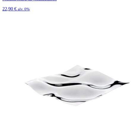
22,90
€
alv. 0%