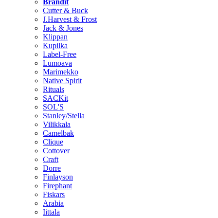
Brändit
Cutter & Buck
J.Harvest & Frost
Jack & Jones
Klippan
Kupilka
Label-Free
Lumoava
Marimekko
Native Spirit
Rituals
SACKit
SOL'S
Stanley/Stella
Vilikkala
Camelbak
Clique
Cottover
Craft
Dorre
Finlayson
Firephant
Fiskars
Arabia
Iittala