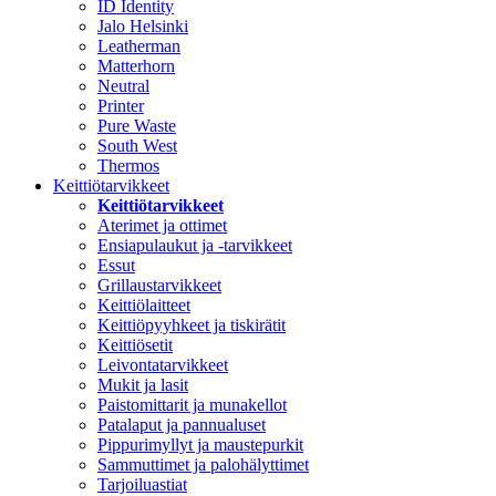
ID Identity
Jalo Helsinki
Leatherman
Matterhorn
Neutral
Printer
Pure Waste
South West
Thermos
Keittiötarvikkeet
Keittiötarvikkeet
Aterimet ja ottimet
Ensiapulaukut ja -tarvikkeet
Essut
Grillaustarvikkeet
Keittiölaitteet
Keittiöpyyhkeet ja tiskirätit
Keittiösetit
Leivontatarvikkeet
Mukit ja lasit
Paistomittarit ja munakellot
Patalaput ja pannualuset
Pippurimyllyt ja maustepurkit
Sammuttimet ja palohälyttimet
Tarjoiluastiat