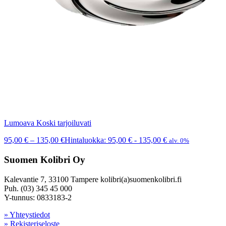
Lumoava Koski tarjoiluvati
95,00
€
–
135,00
€
Hintaluokka: 95,00 € - 135,00 €
alv. 0%
Suomen Kolibri Oy
Kalevantie 7, 33100 Tampere kolibri(a)suomenkolibri.fi
Puh. (03) 345 45 000
Y-tunnus: 0833183-2
» Yhteystiedot
» Rekisteriseloste