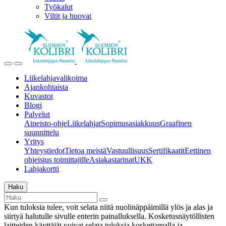
Työkalut
Viltit ja huovat
Liikelahjavalikoima
Ajankohtaista
Kuvastot
Blogi
Palvelut
Aineisto-ohje
Liikelahjat
Sopimusasiakkuus
Graafinen
suunnittelu
Yritys
Yhteystiedot
Tietoa meistä
Vastuullisuus
Sertifikaatit
Eettinen
ohjeistus toimittajille
Asiakastarinat
UKK
Lahjakortti
Haku
Kun tuloksia tulee, voit selata niitä nuolinäppäimillä ylös ja alas ja
siirtyä halutulle sivulle enterin painalluksella. Kosketusnäytöllisten
laitteiden käyttäjät voivat selata tuloksia koskettamalla ja