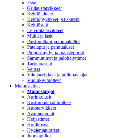
Essut
Grillaustarvikkeet
Keittiölaitteet
Keittiöpyyhkeet ja tiskirätit
Keittiösetit
Leivontatarvikkeet
Mukit ja lasit
Paistomittarit ja munakellot
Patalaput ja pannualuset
Pippurimyllyt ja maustepurkit
Sammuttimet ja palohälyttimet
Tarjoiluastiat
Veitset
Viinitarvikkeet ja pullonavaajat
Vuolukivituotteet
Mainoslahjat
Mainoslahjat
Aurinkolasit
Kustomoitavat tuotteet
Autotarvikkeet
Avaimenperät
Heijastimet
Huulirasvat
Hygieniatuotteet
Juomapullot