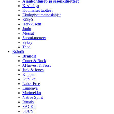
Ajankohtaiset- ja sesonkituotteet
Kesälahjat
Kotimaiset tuotteet
Ekologiset mainoslahjat
Etätyö
Herkkusetit
Joulu
Messut
Suomi-tuotteet
Syksy
Talvi
Brändit
Brändit
Cutter & Buck
J.Harvest & Frost
Jack & Jones
Klippan
Kupilka
Label-Free
Lumoava
Marimekko
Native Spirit
Rituals
SACKit
SOL'S