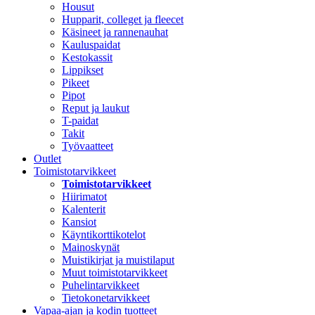
Housut
Hupparit, colleget ja fleecet
Käsineet ja rannenauhat
Kauluspaidat
Kestokassit
Lippikset
Pikeet
Pipot
Reput ja laukut
T-paidat
Takit
Työvaatteet
Outlet
Toimistotarvikkeet
Toimistotarvikkeet
Hiirimatot
Kalenterit
Kansiot
Käyntikorttikotelot
Mainoskynät
Muistikirjat ja muistilaput
Muut toimistotarvikkeet
Puhelintarvikkeet
Tietokonetarvikkeet
Vapaa-ajan ja kodin tuotteet