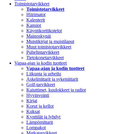
Toimistotarvikkeet
Toimistotarvikkeet
Hiirimatot
Kalenterit
Kansiot
Käyntikorttikotelot
Mainoskynät
Muistikirjat ja muistilaput
Muut toimistotarvikkeet
Puhelintarvikkeet
Tietokonetarvikkeet
Vapaa-ajan ja kodin tuotteet
Vapaa-ajan ja kodin tuotteet
Liikunta ja urheilu
Askelmittarit ja sykemittarit
Golf-tarvikkeet
Kaiuttimet, kuulokkeet ja radiot
Hyvinvointi
Kirjat
Korut ja kellot
Kuksat
Kynttilät ja lyhdyt
Lämpömittarit
Lompakot
Matkatarvikkeet