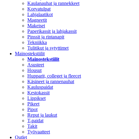
Kaulanauhat ja rannekkeet
Korvatulpat
Lahjalaatikot
Magneetit
Makeiset
Paperikassit ja lahjakassit
Pinssit ja rintanapit
Tekniikka
Tulitikut ja sytyttimet
Mainostekstiilit
Mainostekstiilit
Asusteet
Housut
Hupparit, colleget ja fleecet
Käsineet ja rannenauhat
Kauluspaidat
Kestokassit
Lippikset
Pikeet
Pipot
Reput ja laukut
T-paidat
Takit
Työvaatteet
Outlet