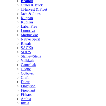
Brändit
Cutter & Buck
J.Harvest & Frost
Jack & Jones
Klippan
Kupilka
Label-Free
Lumoava
Marimekko
Native Spirit
Rituals
SACKit
SOL'S
Stanley/Stella
Vilikkala
Camelbak
Clique
Cottover
Craft
Dorre
Finlayson
Firephant
Fiskars
Arabia
Iittala