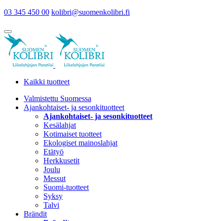
03 345 450 00
kolibri@suomenkolibri.fi
Kaikki tuotteet
Valmistettu Suomessa
Ajankohtaiset- ja sesonkituotteet
Ajankohtaiset- ja sesonkituotteet
Kesälahjat
Kotimaiset tuotteet
Ekologiset mainoslahjat
Etätyö
Herkkusetit
Joulu
Messut
Suomi-tuotteet
Syksy
Talvi
Brändit