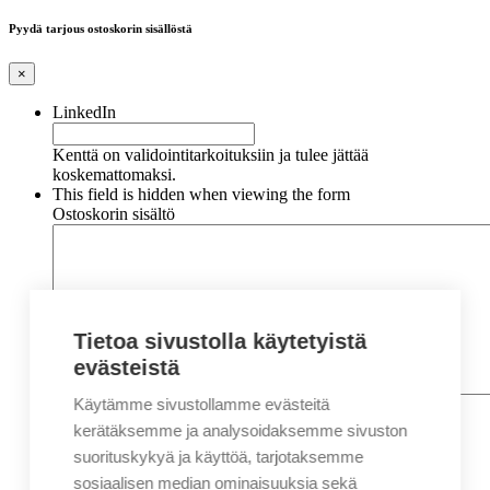
Pyydä tarjous ostoskorin sisällöstä
×
LinkedIn
Kenttä on validointitarkoituksiin ja tulee jättää
koskemattomaksi.
This field is hidden when viewing the form
Ostoskorin sisältö
Tietoa sivustolla käytetyistä
evästeistä
Käytämme sivustollamme evästeitä
Nimi
*
Etunimi
kerätäksemme ja analysoidaksemme sivuston
Sukunimi
suorituskykyä ja käyttöä, tarjotaksemme
Yritys
sosiaalisen median ominaisuuksia sekä