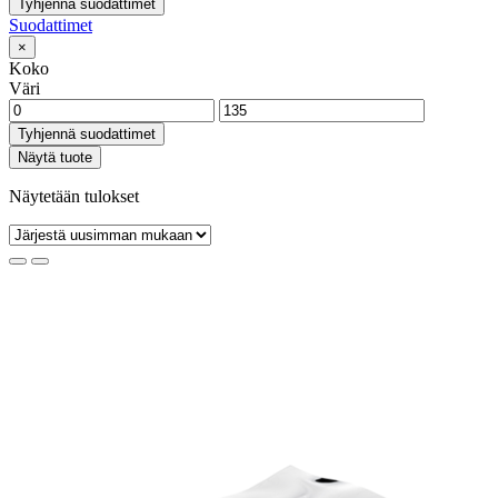
Tyhjennä suodattimet
Suodattimet
×
Koko
Väri
Tyhjennä suodattimet
Näytä tuote
Näytetään tulokset