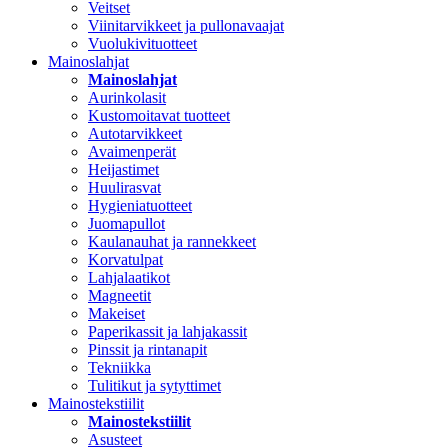
Veitset
Viinitarvikkeet ja pullonavaajat
Vuolukivituotteet
Mainoslahjat
Mainoslahjat
Aurinkolasit
Kustomoitavat tuotteet
Autotarvikkeet
Avaimenperät
Heijastimet
Huulirasvat
Hygieniatuotteet
Juomapullot
Kaulanauhat ja rannekkeet
Korvatulpat
Lahjalaatikot
Magneetit
Makeiset
Paperikassit ja lahjakassit
Pinssit ja rintanapit
Tekniikka
Tulitikut ja sytyttimet
Mainostekstiilit
Mainostekstiilit
Asusteet