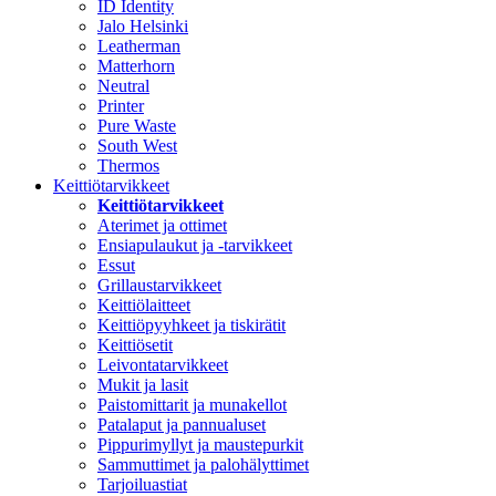
ID Identity
Jalo Helsinki
Leatherman
Matterhorn
Neutral
Printer
Pure Waste
South West
Thermos
Keittiötarvikkeet
Keittiötarvikkeet
Aterimet ja ottimet
Ensiapulaukut ja -tarvikkeet
Essut
Grillaustarvikkeet
Keittiölaitteet
Keittiöpyyhkeet ja tiskirätit
Keittiösetit
Leivontatarvikkeet
Mukit ja lasit
Paistomittarit ja munakellot
Patalaput ja pannualuset
Pippurimyllyt ja maustepurkit
Sammuttimet ja palohälyttimet
Tarjoiluastiat