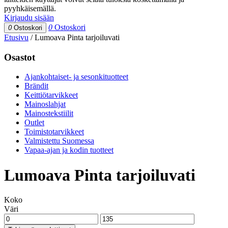
pyyhkäisemällä.
Kirjaudu sisään
0
Ostoskori
0
Ostoskori
Etusivu
/
Lumoava Pinta tarjoiluvati
Osastot
Ajankohtaiset- ja sesonkituotteet
Brändit
Keittiötarvikkeet
Mainoslahjat
Mainostekstiilit
Outlet
Toimistotarvikkeet
Valmistettu Suomessa
Vapaa-ajan ja kodin tuotteet
Lumoava Pinta tarjoiluvati
Koko
Väri