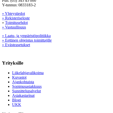
Puh. (03) 345 45 000
Y-tunnus: 0833183-2
» Yhteystiedot
» Rekisteriseloste
»
Toimitusehdot
» Vastuullisuus
» Laatu- ja ympäristöpolitiikka
» Eettinen ohjeistus toimittajille
» Evästeasetukset
Yrityksille
Liikelahjavalikoima
Kuvastot
Ajankohtaista
Sopimusasiakkuus
Sunnittelupalvelut
Asiakastarinat
Blogi
UKK