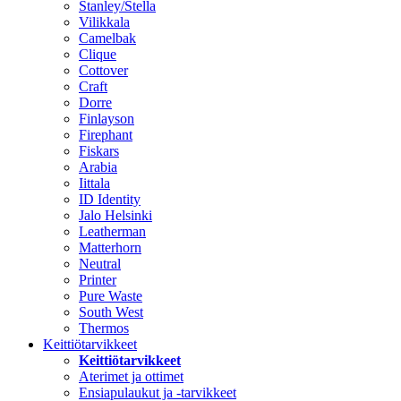
Stanley/Stella
Vilikkala
Camelbak
Clique
Cottover
Craft
Dorre
Finlayson
Firephant
Fiskars
Arabia
Iittala
ID Identity
Jalo Helsinki
Leatherman
Matterhorn
Neutral
Printer
Pure Waste
South West
Thermos
Keittiötarvikkeet
Keittiötarvikkeet
Aterimet ja ottimet
Ensiapulaukut ja -tarvikkeet