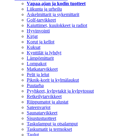
Vapaa-ajan ja kodin tuotteet
Liikunta ja urheilu
Askelmittarit ja sykemittarit
Golf-tarvikkeet
Kaiuttimet, kuulokkeet ja radiot
Hyvinvointi
Kirjat
Korut ja kellot
Kuksat
Kynttilät ja lyhdyt
Lämpömittarit
Lompakot
Matkatarvikkeet
Pelit ja lelut
Piknik-korit ja kylmälaukut
Puutarha
Pyyhkeet, kylpytakit ja kylpytossut
Retkeilytarvikkeet
Riippumatot ja alustat
Sateenvarjot
Saunatarvikkeet
Sisustustuotteet
Taskulamput ja otsalamput
Taskumatit ja termokset
Taulut