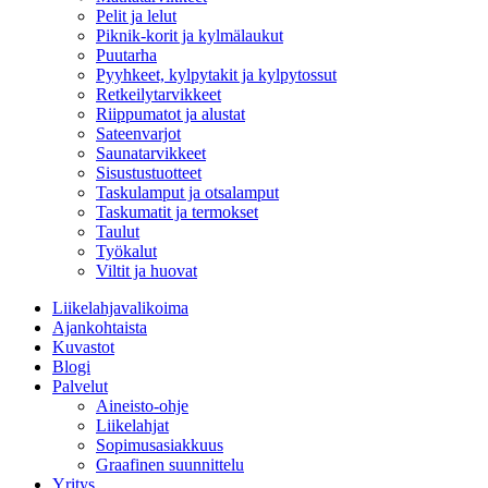
Pelit ja lelut
Piknik-korit ja kylmälaukut
Puutarha
Pyyhkeet, kylpytakit ja kylpytossut
Retkeilytarvikkeet
Riippumatot ja alustat
Sateenvarjot
Saunatarvikkeet
Sisustustuotteet
Taskulamput ja otsalamput
Taskumatit ja termokset
Taulut
Työkalut
Viltit ja huovat
Liikelahjavalikoima
Ajankohtaista
Kuvastot
Blogi
Palvelut
Aineisto-ohje
Liikelahjat
Sopimusasiakkuus
Graafinen suunnittelu
Yritys