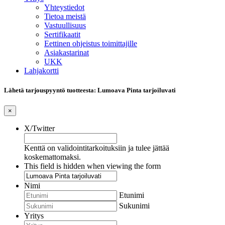
Yhteystiedot
Tietoa meistä
Vastuullisuus
Sertifikaatit
Eettinen ohjeistus toimittajille
Asiakastarinat
UKK
Lahjakortti
Lähetä tarjouspyyntö tuotteesta: Lumoava Pinta tarjoiluvati
×
X/Twitter
Kenttä on validointitarkoituksiin ja tulee jättää
koskemattomaksi.
This field is hidden when viewing the form
Nimi
Etunimi
Sukunimi
Yritys