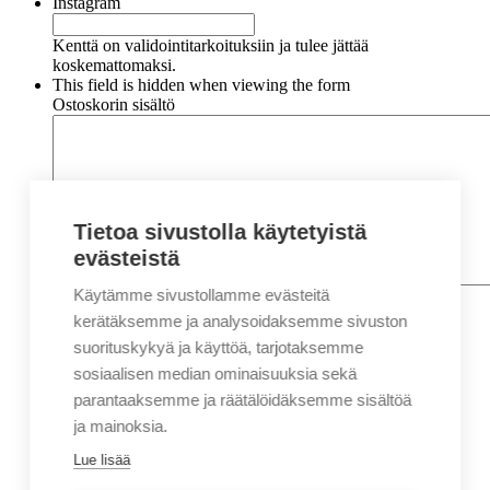
Instagram
Kenttä on validointitarkoituksiin ja tulee jättää
koskemattomaksi.
This field is hidden when viewing the form
Ostoskorin sisältö
Tietoa sivustolla käytetyistä
evästeistä
Käytämme sivustollamme evästeitä
Nimi
*
Etunimi
kerätäksemme ja analysoidaksemme sivuston
Sukunimi
suorituskykyä ja käyttöä, tarjotaksemme
Yritys
sosiaalisen median ominaisuuksia sekä
parantaaksemme ja räätälöidäksemme sisältöä
Sähköposti
*
ja mainoksia.
Puhelin
*
Lue lisää