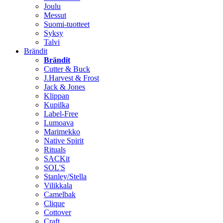
Joulu
Messut
Suomi-tuotteet
Syksy
Talvi
Brändit
Brändit
Cutter & Buck
J.Harvest & Frost
Jack & Jones
Klippan
Kupilka
Label-Free
Lumoava
Marimekko
Native Spirit
Rituals
SACKit
SOL'S
Stanley/Stella
Vilikkala
Camelbak
Clique
Cottover
Craft