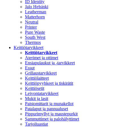
ID Identity
Jalo Helsinki
Leatherman
Matterhorn
Neutral
Printer
Pure Waste
South West
Thermos
Keittiötarvikkeet
Keittiötarvikkeet
Aterimet ja ottimet
Ensiapulaukut ja -tarvikkeet
Essut
Grillaustarvikkeet
Keittiölaitteet
Keittiöpyyhkeet ja tiskirätit
Keittiösetit
Leivontatarvikkeet
Mukit ja lasit
Paistomittarit ja munakellot
Patalaput ja pannualuset
Pippurimyllyt ja maustepurkit
Sammuttimet ja palohälyttimet
Tarjoiluastiat