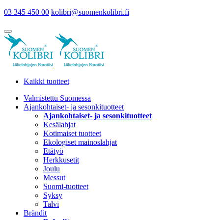
03 345 450 00
kolibri@suomenkolibri.fi
Kaikki tuotteet
Valmistettu Suomessa
Ajankohtaiset- ja sesonkituotteet
Ajankohtaiset- ja sesonkituotteet
Kesälahjat
Kotimaiset tuotteet
Ekologiset mainoslahjat
Etätyö
Herkkusetit
Joulu
Messut
Suomi-tuotteet
Syksy
Talvi
Brändit