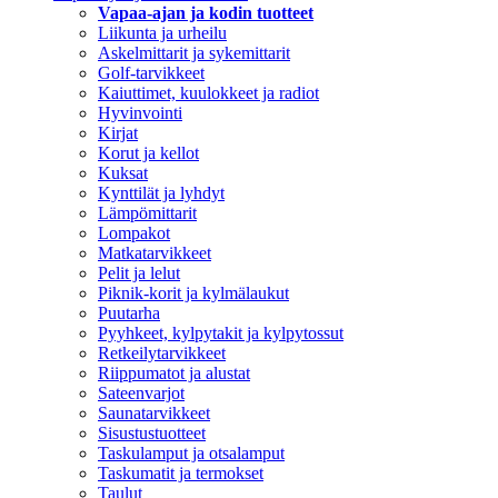
Vapaa-ajan ja kodin tuotteet
Liikunta ja urheilu
Askelmittarit ja sykemittarit
Golf-tarvikkeet
Kaiuttimet, kuulokkeet ja radiot
Hyvinvointi
Kirjat
Korut ja kellot
Kuksat
Kynttilät ja lyhdyt
Lämpömittarit
Lompakot
Matkatarvikkeet
Pelit ja lelut
Piknik-korit ja kylmälaukut
Puutarha
Pyyhkeet, kylpytakit ja kylpytossut
Retkeilytarvikkeet
Riippumatot ja alustat
Sateenvarjot
Saunatarvikkeet
Sisustustuotteet
Taskulamput ja otsalamput
Taskumatit ja termokset
Taulut