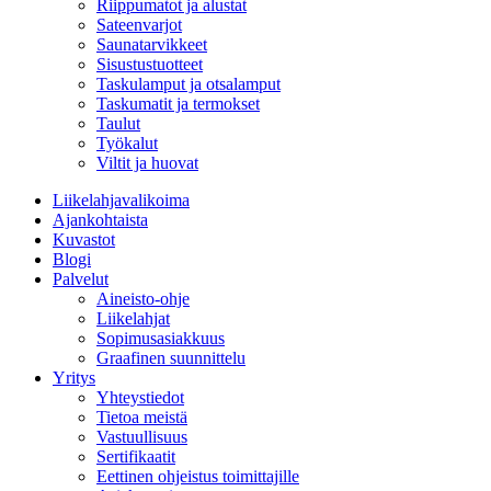
Riippumatot ja alustat
Sateenvarjot
Saunatarvikkeet
Sisustustuotteet
Taskulamput ja otsalamput
Taskumatit ja termokset
Taulut
Työkalut
Viltit ja huovat
Liikelahjavalikoima
Ajankohtaista
Kuvastot
Blogi
Palvelut
Aineisto-ohje
Liikelahjat
Sopimusasiakkuus
Graafinen suunnittelu
Yritys
Yhteystiedot
Tietoa meistä
Vastuullisuus
Sertifikaatit
Eettinen ohjeistus toimittajille