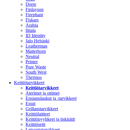
Dorre
Finlayson
Firephant
Fiskars
Arabia
Iittala
ID Identity
Jalo Helsinki
Leatherman
Matterhorn
Neutral
Printer
Pure Waste
South West
Thermos
Keittiötarvikkeet
Keittiötarvikkeet
Aterimet ja ottimet
Ensiapulaukut ja -tarvikkeet
Essut
Grillaustarvikkeet
Keittiölaitteet
Keittiöpyyhkeet ja tiskirätit
Keittiösetit
Leivontatarvikkeet