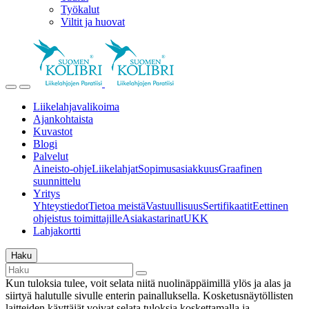
Työkalut
Viltit ja huovat
Liikelahjavalikoima
Ajankohtaista
Kuvastot
Blogi
Palvelut
Aineisto-ohje
Liikelahjat
Sopimusasiakkuus
Graafinen
suunnittelu
Yritys
Yhteystiedot
Tietoa meistä
Vastuullisuus
Sertifikaatit
Eettinen
ohjeistus toimittajille
Asiakastarinat
UKK
Lahjakortti
Haku
Kun tuloksia tulee, voit selata niitä nuolinäppäimillä ylös ja alas ja
siirtyä halutulle sivulle enterin painalluksella. Kosketusnäytöllisten
laitteiden käyttäjät voivat selata tuloksia koskettamalla ja