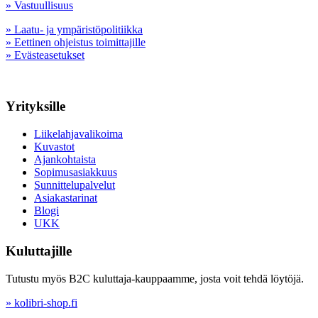
» Vastuullisuus
» Laatu- ja ympäristöpolitiikka
» Eettinen ohjeistus toimittajille
» Evästeasetukset
Yrityksille
Liikelahjavalikoima
Kuvastot
Ajankohtaista
Sopimusasiakkuus
Sunnittelupalvelut
Asiakastarinat
Blogi
UKK
Kuluttajille
Tutustu myös B2C kuluttaja-kauppaamme, josta voit tehdä löytöjä.
» kolibri-shop.fi