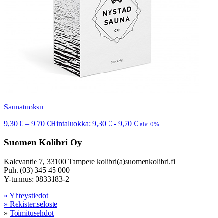
Saunatuoksu
9,30
€
–
9,70
€
Hintaluokka: 9,30 € - 9,70 €
alv. 0%
Suomen Kolibri Oy
Kalevantie 7, 33100 Tampere kolibri(a)suomenkolibri.fi
Puh. (03) 345 45 000
Y-tunnus: 0833183-2
» Yhteystiedot
» Rekisteriseloste
»
Toimitusehdot