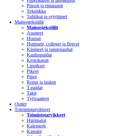
Paperikassit ja lahjakassit
Pinssit ja rintanapit
Tekniikka
Tulitikut ja sytyttimet
Mainostekstiilit
Mainostekstiilit
Asusteet
Housut
Hupparit, colleget ja fleecet
Käsineet ja rannenauhat
Kauluspaidat
Kestokassit
Lippikset
Pikeet
Pipot
Reput ja laukut
T-paidat
Takit
Työvaatteet
Outlet
Toimistotarvikkeet
Toimistotarvikkeet
Hiirimatot
Kalenterit
Kansiot