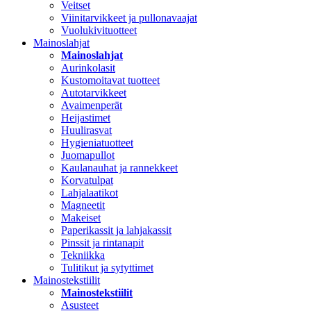
Veitset
Viinitarvikkeet ja pullonavaajat
Vuolukivituotteet
Mainoslahjat
Mainoslahjat
Aurinkolasit
Kustomoitavat tuotteet
Autotarvikkeet
Avaimenperät
Heijastimet
Huulirasvat
Hygieniatuotteet
Juomapullot
Kaulanauhat ja rannekkeet
Korvatulpat
Lahjalaatikot
Magneetit
Makeiset
Paperikassit ja lahjakassit
Pinssit ja rintanapit
Tekniikka
Tulitikut ja sytyttimet
Mainostekstiilit
Mainostekstiilit
Asusteet