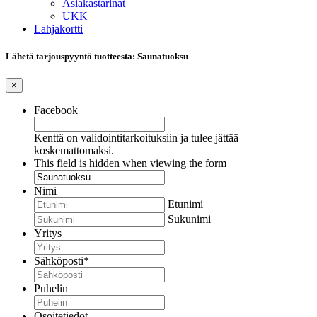
Asiakastarinat
UKK
Lahjakortti
Lähetä tarjouspyyntö tuotteesta: Saunatuoksu
×
Facebook
Kenttä on validointitarkoituksiin ja tulee jättää
koskemattomaksi.
This field is hidden when viewing the form
Nimi
Etunimi
Sukunimi
Yritys
Sähköposti
*
Puhelin
Osoitetiedot