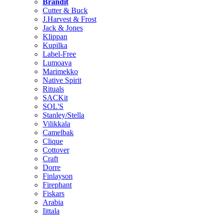
Brändit
Cutter & Buck
J.Harvest & Frost
Jack & Jones
Klippan
Kupilka
Label-Free
Lumoava
Marimekko
Native Spirit
Rituals
SACKit
SOL'S
Stanley/Stella
Vilikkala
Camelbak
Clique
Cottover
Craft
Dorre
Finlayson
Firephant
Fiskars
Arabia
Iittala