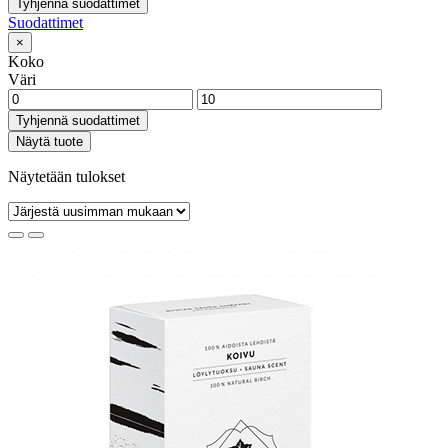
Tyhjennä suodattimet
Suodattimet
×
Koko
Väri
Tyhjennä suodattimet
Näytä tuote
Näytetään tulokset