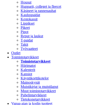
Housut
Hupparit, colleget ja fleecet
Käsineet ja rannenauhat
Kauluspaidat
Kestokassit
Lippikset
Pikeet
Pipot
Reput ja laukut
T-paidat
Takit
Työvaatteet
Outlet
Toimistotarvikkeet
Toimistotarvikkeet
Hiirimatot
Kalenterit
Kansiot
Käyntikorttikotelot
Mainoskynät
Muistikirjat ja muistilaput
Muut toimistotarvikkeet
Puhelintarvikkeet
Tietokonetarvikkeet
Vapaa-ajan ja kodin tuotteet