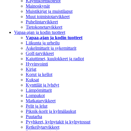
Käyntikorttikotelot
Mainoskynät
Muistikirjat ja muistilaput
Muut toimistotarvikkeet
Puhelintarvikkeet
Tietokonetarvikkeet
Vapaa-ajan ja kodin tuotteet
Vapaa-ajan ja kodin tuotteet
Liikunta ja urheilu
Askelmittarit ja sykemittarit
Golf-tarvikkeet
Kaiuttimet, kuulokkeet ja radiot
Hyvinvointi
Kirjat
Korut ja kellot
Kuksat
Kynttilät ja lyhdyt
Lämpömittarit
Lompakot
Matkatarvikkeet
Pelit ja lelut
Piknik-korit ja kylmälaukut
Puutarha
Pyyhkeet, kylpytakit ja kylpytossut
Retkeilytarvikkeet