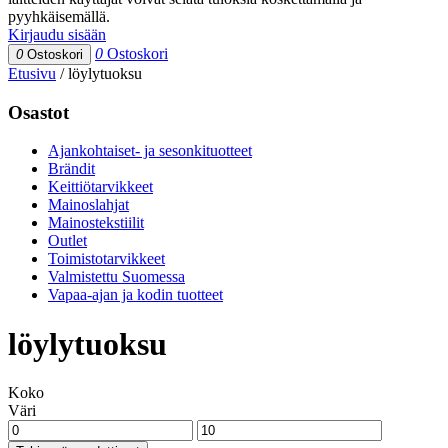
pyyhkäisemällä.
Kirjaudu sisään
0
Ostoskori
0
Ostoskori
Etusivu
/
löylytuoksu
Osastot
Ajankohtaiset- ja sesonkituotteet
Brändit
Keittiötarvikkeet
Mainoslahjat
Mainostekstiilit
Outlet
Toimistotarvikkeet
Valmistettu Suomessa
Vapaa-ajan ja kodin tuotteet
löylytuoksu
Koko
Väri