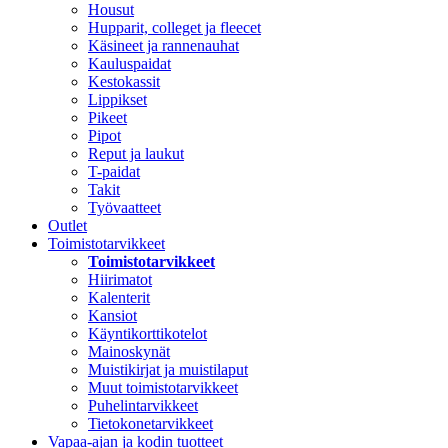
Housut
Hupparit, colleget ja fleecet
Käsineet ja rannenauhat
Kauluspaidat
Kestokassit
Lippikset
Pikeet
Pipot
Reput ja laukut
T-paidat
Takit
Työvaatteet
Outlet
Toimistotarvikkeet
Toimistotarvikkeet
Hiirimatot
Kalenterit
Kansiot
Käyntikorttikotelot
Mainoskynät
Muistikirjat ja muistilaput
Muut toimistotarvikkeet
Puhelintarvikkeet
Tietokonetarvikkeet
Vapaa-ajan ja kodin tuotteet