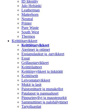
ID Identity
Jalo Helsinki
Leatherman
Matterhorn
Neutral
Printer
Pure Waste
South West
Thermos
Keittiötarvikkeet
Keittiötarvikkeet
Aterimet ja ottimet
Ensiapulaukut ja -tarvikkeet
Essut
Grillaustarvikkeet
Keittiölaitteet
Keittiöpyyhkeet ja tiskirätit
Keittiösetit
Leivontatarvikkeet
Mukit ja lasit
Paistomittarit ja munakellot
Patalaput ja pannualuset
Pippurimyllyt ja maustepurkit
Sammuttimet ja palohälyttimet
Tarjoiluastiat