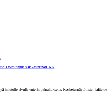
u
stus toimittajille
Asiakastarinat
UKK
irtyä halutulle sivulle enterin painalluksella. Kosketusnäytöllisten laittei