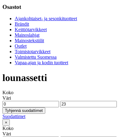
Osastot
Ajankohtaiset- ja sesonkituotteet
Brändit
Keittiötarvikkeet
Mainoslahjat
Mainostekstiilit
Outlet
Toimistotarvikkeet
Valmistettu Suomessa
Vapaa-ajan ja kodin tuotteet
lounassetti
Koko
Väri
Tyhjennä suodattimet
Suodattimet
×
Koko
Väri