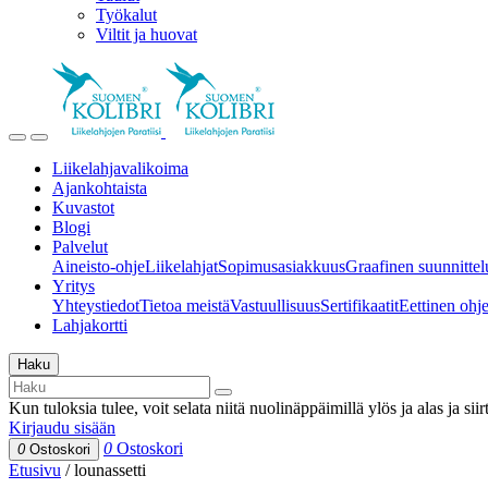
Työkalut
Viltit ja huovat
Liikelahjavalikoima
Ajankohtaista
Kuvastot
Blogi
Palvelut
Aineisto-ohje
Liikelahjat
Sopimusasiakkuus
Graafinen suunnittel
Yritys
Yhteystiedot
Tietoa meistä
Vastuullisuus
Sertifikaatit
Eettinen ohjei
Lahjakortti
Haku
Kun tuloksia tulee, voit selata niitä nuolinäppäimillä ylös ja alas ja si
Kirjaudu sisään
0
Ostoskori
0
Ostoskori
Etusivu
/
lounassetti