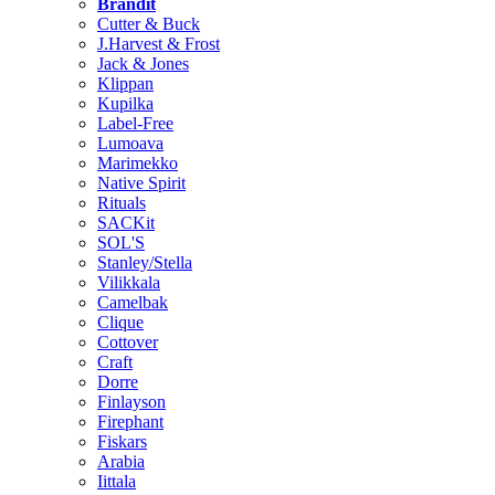
Brändit
Cutter & Buck
J.Harvest & Frost
Jack & Jones
Klippan
Kupilka
Label-Free
Lumoava
Marimekko
Native Spirit
Rituals
SACKit
SOL'S
Stanley/Stella
Vilikkala
Camelbak
Clique
Cottover
Craft
Dorre
Finlayson
Firephant
Fiskars
Arabia
Iittala