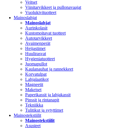
Veitset
Viinitarvikkeet ja pullonavaajat
Vuolukivituotteet
Mainoslahjat
Mainoslahjat
Aurinkolasit
Kustomoitavat tuotteet
Autotarvikkeet
Avaimenperät
Heijastimet
Huulirasvat
Hygieniatuotteet
Juomapullot
Kaulanauhat ja rannekkeet
Korvatulpat
Lahjalaatikot
Magneetit
Makeiset
Paperikassit ja lahjakassit
Pinssit ja rintanapit
Tekniikka
Tulitikut ja sytyttimet
Mainostekstiilit
Mainostekstiilit
Asusteet