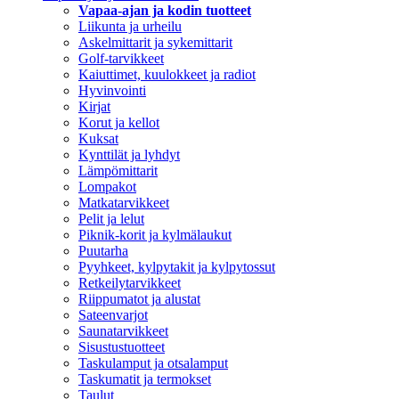
Vapaa-ajan ja kodin tuotteet
Liikunta ja urheilu
Askelmittarit ja sykemittarit
Golf-tarvikkeet
Kaiuttimet, kuulokkeet ja radiot
Hyvinvointi
Kirjat
Korut ja kellot
Kuksat
Kynttilät ja lyhdyt
Lämpömittarit
Lompakot
Matkatarvikkeet
Pelit ja lelut
Piknik-korit ja kylmälaukut
Puutarha
Pyyhkeet, kylpytakit ja kylpytossut
Retkeilytarvikkeet
Riippumatot ja alustat
Sateenvarjot
Saunatarvikkeet
Sisustustuotteet
Taskulamput ja otsalamput
Taskumatit ja termokset
Taulut