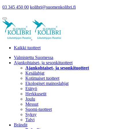
03 345 450 00
kolibri@suomenkolibri.fi
Kaikki tuotteet
Valmistettu Suomessa
Ajankohtaiset- ja sesonkituotteet
Ajankohtaiset- ja sesonkituotteet
Kesälahjat
Kotimaiset tuotteet
Ekologiset mainoslahjat
Etätyö
Herkkusetit
Joulu
Messut
Suomi-tuotteet
Syksy
Talvi
Brändit