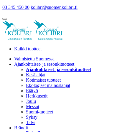
03 345 450 00
kolibri@suomenkolibri.fi
Kaikki tuotteet
Valmistettu Suomessa
Ajankohtaiset- ja sesonkituotteet
Ajankohtaiset- ja sesonkituotteet
Kesälahjat
Kotimaiset tuotteet
Ekologiset mainoslahjat
Etätyö
Herkkusetit
Joulu
Messut
Suomi-tuotteet
Syksy
Talvi
Brändit