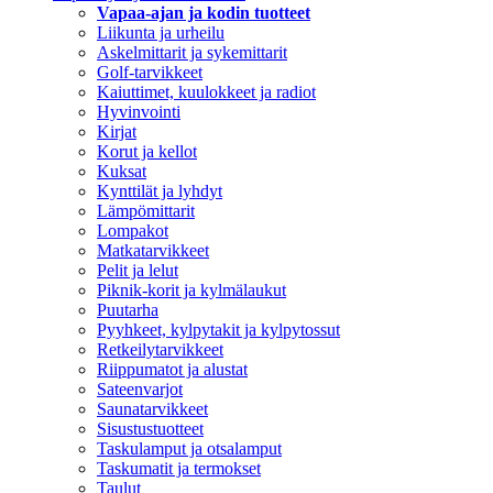
Vapaa-ajan ja kodin tuotteet
Liikunta ja urheilu
Askelmittarit ja sykemittarit
Golf-tarvikkeet
Kaiuttimet, kuulokkeet ja radiot
Hyvinvointi
Kirjat
Korut ja kellot
Kuksat
Kynttilät ja lyhdyt
Lämpömittarit
Lompakot
Matkatarvikkeet
Pelit ja lelut
Piknik-korit ja kylmälaukut
Puutarha
Pyyhkeet, kylpytakit ja kylpytossut
Retkeilytarvikkeet
Riippumatot ja alustat
Sateenvarjot
Saunatarvikkeet
Sisustustuotteet
Taskulamput ja otsalamput
Taskumatit ja termokset
Taulut