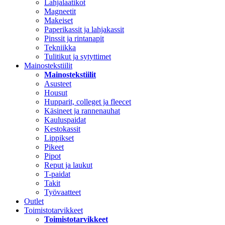
Lahjalaatikot
Magneetit
Makeiset
Paperikassit ja lahjakassit
Pinssit ja rintanapit
Tekniikka
Tulitikut ja sytyttimet
Mainostekstiilit
Mainostekstiilit
Asusteet
Housut
Hupparit, colleget ja fleecet
Käsineet ja rannenauhat
Kauluspaidat
Kestokassit
Lippikset
Pikeet
Pipot
Reput ja laukut
T-paidat
Takit
Työvaatteet
Outlet
Toimistotarvikkeet
Toimistotarvikkeet