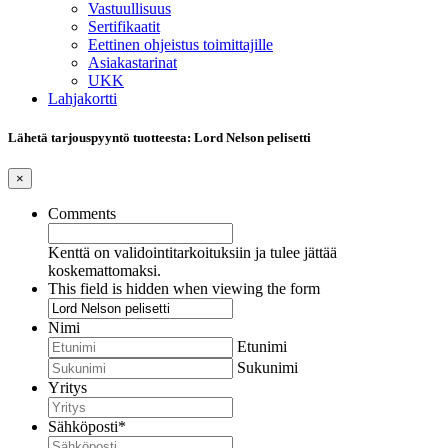
Vastuullisuus
Sertifikaatit
Eettinen ohjeistus toimittajille
Asiakastarinat
UKK
Lahjakortti
Lähetä tarjouspyyntö tuotteesta: Lord Nelson pelisetti
×
Comments
Kenttä on validointitarkoituksiin ja tulee jättää
koskemattomaksi.
This field is hidden when viewing the form
Nimi
Etunimi
Sukunimi
Yritys
Sähköposti
*