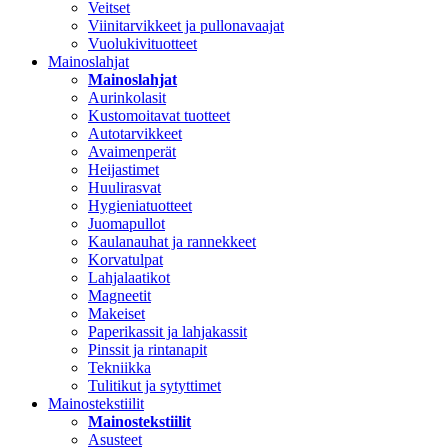
Veitset
Viinitarvikkeet ja pullonavaajat
Vuolukivituotteet
Mainoslahjat
Mainoslahjat
Aurinkolasit
Kustomoitavat tuotteet
Autotarvikkeet
Avaimenperät
Heijastimet
Huulirasvat
Hygieniatuotteet
Juomapullot
Kaulanauhat ja rannekkeet
Korvatulpat
Lahjalaatikot
Magneetit
Makeiset
Paperikassit ja lahjakassit
Pinssit ja rintanapit
Tekniikka
Tulitikut ja sytyttimet
Mainostekstiilit
Mainostekstiilit
Asusteet