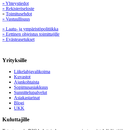
» Yhteystiedot
» Rekisteriseloste
»
Toimitusehdot
» Vastuullisuus
» Laatu- ja ympäristöpolitiikka
» Eettinen ohjeistus toimittajille
» Evästeasetukset
Yrityksille
Liikelahjavalikoima
Kuvastot
Ajankohtaista
Sopimusasiakkuus
Sunnittelupalvelut
Asiakastarinat
Blogi
UKK
Kuluttajille