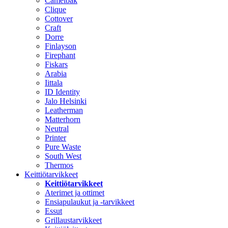
Camelbak
Clique
Cottover
Craft
Dorre
Finlayson
Firephant
Fiskars
Arabia
Iittala
ID Identity
Jalo Helsinki
Leatherman
Matterhorn
Neutral
Printer
Pure Waste
South West
Thermos
Keittiötarvikkeet
Keittiötarvikkeet
Aterimet ja ottimet
Ensiapulaukut ja -tarvikkeet
Essut
Grillaustarvikkeet