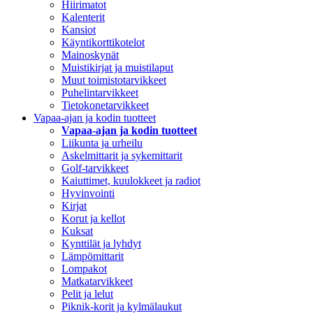
Hiirimatot
Kalenterit
Kansiot
Käyntikorttikotelot
Mainoskynät
Muistikirjat ja muistilaput
Muut toimistotarvikkeet
Puhelintarvikkeet
Tietokonetarvikkeet
Vapaa-ajan ja kodin tuotteet
Vapaa-ajan ja kodin tuotteet
Liikunta ja urheilu
Askelmittarit ja sykemittarit
Golf-tarvikkeet
Kaiuttimet, kuulokkeet ja radiot
Hyvinvointi
Kirjat
Korut ja kellot
Kuksat
Kynttilät ja lyhdyt
Lämpömittarit
Lompakot
Matkatarvikkeet
Pelit ja lelut
Piknik-korit ja kylmälaukut