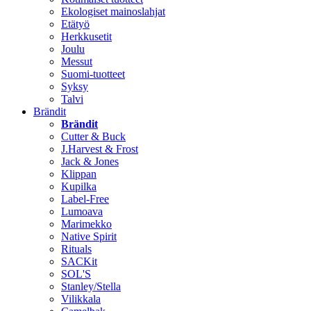
Ekologiset mainoslahjat
Etätyö
Herkkusetit
Joulu
Messut
Suomi-tuotteet
Syksy
Talvi
Brändit
Brändit
Cutter & Buck
J.Harvest & Frost
Jack & Jones
Klippan
Kupilka
Label-Free
Lumoava
Marimekko
Native Spirit
Rituals
SACKit
SOL'S
Stanley/Stella
Vilikkala