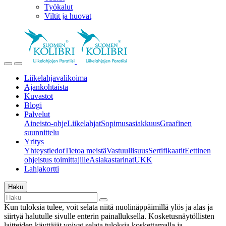
Työkalut
Viltit ja huovat
Liikelahjavalikoima
Ajankohtaista
Kuvastot
Blogi
Palvelut
Aineisto-ohje
Liikelahjat
Sopimusasiakkuus
Graafinen
suunnittelu
Yritys
Yhteystiedot
Tietoa meistä
Vastuullisuus
Sertifikaatit
Eettinen
ohjeistus toimittajille
Asiakastarinat
UKK
Lahjakortti
Haku
Kun tuloksia tulee, voit selata niitä nuolinäppäimillä ylös ja alas ja
siirtyä halutulle sivulle enterin painalluksella. Kosketusnäytöllisten
laitteiden käyttäjät voivat selata tuloksia koskettamalla ja