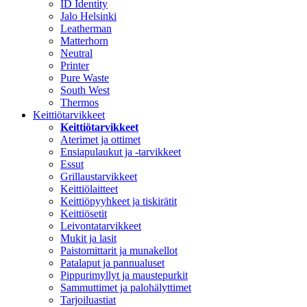
ID Identity
Jalo Helsinki
Leatherman
Matterhorn
Neutral
Printer
Pure Waste
South West
Thermos
Keittiötarvikkeet
Keittiötarvikkeet
Aterimet ja ottimet
Ensiapulaukut ja -tarvikkeet
Essut
Grillaustarvikkeet
Keittiölaitteet
Keittiöpyyhkeet ja tiskirätit
Keittiösetit
Leivontatarvikkeet
Mukit ja lasit
Paistomittarit ja munakellot
Patalaput ja pannualuset
Pippurimyllyt ja maustepurkit
Sammuttimet ja palohälyttimet
Tarjoiluastiat