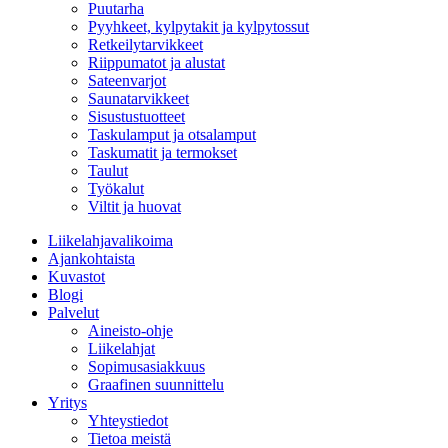
Puutarha
Pyyhkeet, kylpytakit ja kylpytossut
Retkeilytarvikkeet
Riippumatot ja alustat
Sateenvarjot
Saunatarvikkeet
Sisustustuotteet
Taskulamput ja otsalamput
Taskumatit ja termokset
Taulut
Työkalut
Viltit ja huovat
Liikelahjavalikoima
Ajankohtaista
Kuvastot
Blogi
Palvelut
Aineisto-ohje
Liikelahjat
Sopimusasiakkuus
Graafinen suunnittelu
Yritys
Yhteystiedot
Tietoa meistä