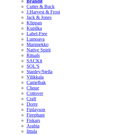
Brändit
Cutter & Buck
J.Harvest & Frost
Jack & Jones
Klippan
Kupilka
Label-Free
Lumoava
Marimekko
Native Spirit
Rituals
SACKit
SOL'S
Stanley/Stella
Vilikkala
Camelbak
Clique
Cottover
Craft
Dorre
Finlayson
Firephant
Fiskars
Arabia
Iittala