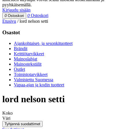
pyyhkäisemällä.
Kirjaudu sisään
0
Ostoskori
0
Ostoskori
Etusivu
/
lord nelson setti
Osastot
Ajankohtaiset- ja sesonkituotteet
Brändit
Keittiötarvikkeet
Mainoslahjat
Mainostekstiilit
Outlet
Toimistotarvikkeet
Valmistettu Suomessa
Vapaa-ajan ja kodin tuotteet
lord nelson setti
Koko
Väri
Tyhjennä suodattimet