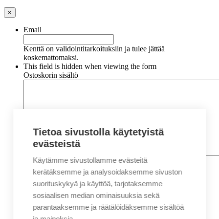
×
Email
Kenttä on validointitarkoituksiin ja tulee jättää
koskemattomaksi.
This field is hidden when viewing the form
Ostoskorin sisältö
Tietoa sivustolla käytetyistä
evästeistä
Käytämme sivustollamme evästeitä
Nimi
*
Etunimi
kerätäksemme ja analysoidaksemme sivuston
Sukunimi
suorituskykyä ja käyttöä, tarjotaksemme
Yritys
sosiaalisen median ominaisuuksia sekä
parantaaksemme ja räätälöidäksemme sisältöä
Sähköposti
*
ja mainoksia.