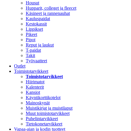
Housut
Hupparit, colleget ja fleecet
Käsineet ja rannenauhat
Kauluspaidat
Kestokassit
Lippikset
Pikeet
Pipot
Reput ja laukut
T-paidat
Takit
Työvaatteet
Outlet
Toimistotarvikkeet
Toimistotarvikkeet
Hiirimatot
Kalenterit
Kansiot
Käyntikorttikotelot
Mainoskynät
Muistikirjat ja muistilaput
Muut toimistotarvikkeet
Puhelintarvikkeet
Tietokonetarvikkeet
Vapaa-ajan ja kodin tuotteet