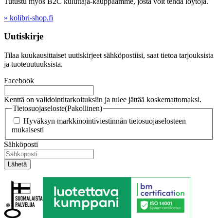
Tutustu myös B2C kuluttaja-kauppaamme, josta voit tehdä löytöjä.
» kolibri-shop.fi
Uutiskirje
Tilaa kuukausittaiset uutiskirjeet sähköpostiisi, saat tietoa tarjouksista
ja tuoteuutuuksista.
Facebook
Kenttä on validointitarkoituksiin ja tulee jättää koskemattomaksi.
Tietosuojaseloste
(Pakollinen)
Hyväksyn markkinointiviestinnän tietosuojaselosteen
mukaisesti
Sähköposti