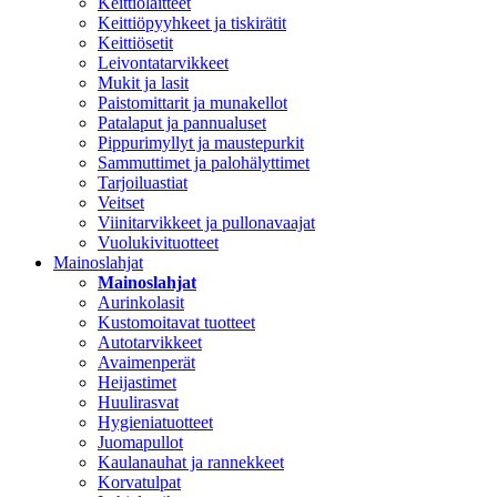
Keittiölaitteet
Keittiöpyyhkeet ja tiskirätit
Keittiösetit
Leivontatarvikkeet
Mukit ja lasit
Paistomittarit ja munakellot
Patalaput ja pannualuset
Pippurimyllyt ja maustepurkit
Sammuttimet ja palohälyttimet
Tarjoiluastiat
Veitset
Viinitarvikkeet ja pullonavaajat
Vuolukivituotteet
Mainoslahjat
Mainoslahjat
Aurinkolasit
Kustomoitavat tuotteet
Autotarvikkeet
Avaimenperät
Heijastimet
Huulirasvat
Hygieniatuotteet
Juomapullot
Kaulanauhat ja rannekkeet
Korvatulpat