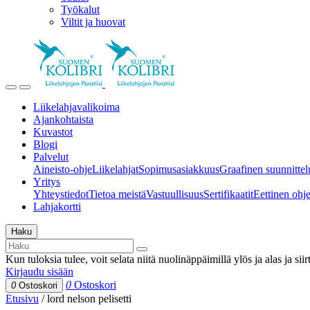
Työkalut
Viltit ja huovat
Liikelahjavalikoima
Ajankohtaista
Kuvastot
Blogi
Palvelut
Aineisto-ohje
Liikelahjat
Sopimusasiakkuus
Graafinen suunnittel
Yritys
Yhteystiedot
Tietoa meistä
Vastuullisuus
Sertifikaatit
Eettinen ohjei
Lahjakortti
Haku
Kun tuloksia tulee, voit selata niitä nuolinäppäimillä ylös ja alas ja si
Kirjaudu sisään
0
Ostoskori
0
Ostoskori
Etusivu
/
lord nelson pelisetti