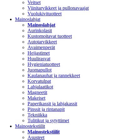
Veitset
Viinitarvikkeet ja pullonavaajat
Vuolukivituotteet
Mainoslahjat
Mainoslahjat
Aurinkolasit
Kustomoitavat tuotteet
Autotarvikkeet
Avaimenperät
Heijastimet
Huulirasvat
Hygieniatuotteet
Juomapullot
Kaulanauhat ja rannekkeet
Korvatulpat
Lahjalaatikot
Magneetit
Makeiset
Paperikassit ja lahjakassit
Pinssit ja rintanapit
Tekniikka
Tulitikut ja sytyttimet
Mainostekstiilit
Mainostekstiilit
Asusteet