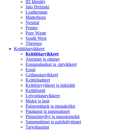
ID Identity
Jalo Helsinki
Leatherman
Matterhorn
Neutral
Printer
Pure Waste
South West
Thermos
Keittiötarvikkeet
Keittiötarvikkeet
Aterimet ja ottimet
Ensiapulaukut ja -tarvikkeet
Essut
Grillaustarvikkeet
Keittiölaitteet
Keittiöpyyhkeet ja tiskirätit
Keittiösetit
Leivontatarvikkeet
Mukit ja lasit
Paistomittarit ja munakellot
Patalaput ja pannualuset
Pippurimyllyt ja maustepurkit
Sammuttimet ja palohälyttimet
Tarjoiluastiat