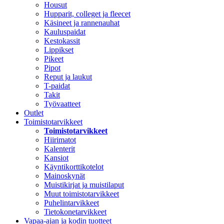
Housut
Hupparit, colleget ja fleecet
Käsineet ja rannenauhat
Kauluspaidat
Kestokassit
Lippikset
Pikeet
Pipot
Reput ja laukut
T-paidat
Takit
Työvaatteet
Outlet
Toimistotarvikkeet
Toimistotarvikkeet
Hiirimatot
Kalenterit
Kansiot
Käyntikorttikotelot
Mainoskynät
Muistikirjat ja muistilaput
Muut toimistotarvikkeet
Puhelintarvikkeet
Tietokonetarvikkeet
Vapaa-ajan ja kodin tuotteet