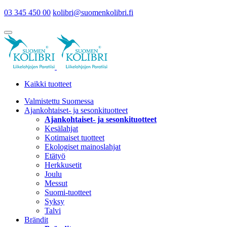
03 345 450 00
kolibri@suomenkolibri.fi
Kaikki tuotteet
Valmistettu Suomessa
Ajankohtaiset- ja sesonkituotteet
Ajankohtaiset- ja sesonkituotteet
Kesälahjat
Kotimaiset tuotteet
Ekologiset mainoslahjat
Etätyö
Herkkusetit
Joulu
Messut
Suomi-tuotteet
Syksy
Talvi
Brändit