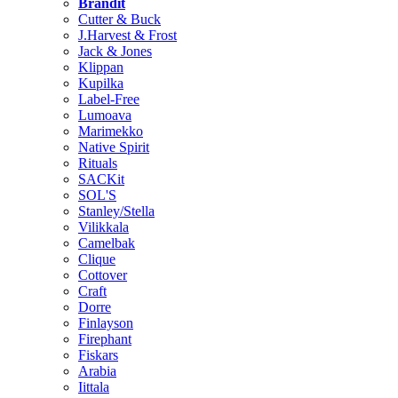
Brändit
Cutter & Buck
J.Harvest & Frost
Jack & Jones
Klippan
Kupilka
Label-Free
Lumoava
Marimekko
Native Spirit
Rituals
SACKit
SOL'S
Stanley/Stella
Vilikkala
Camelbak
Clique
Cottover
Craft
Dorre
Finlayson
Firephant
Fiskars
Arabia
Iittala