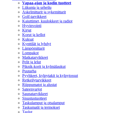
Vapaa-ajan ja kodin tuotteet
Liikunta ja urheilu
Askelmittarit ja sykemittarit
Golf-tarvikkeet
Kaiuttimet, kuulokkeet ja radiot
Hyvinvointi
Kirjat
Korut ja kellot
Kuksat
Kynttilät ja lyhdyt
Lämpömittarit
Lompakot
Matkatarvikkeet
Pelit ja lelut
Piknik-korit ja kylmälaukut
Puutarha
Pyyhkeet, kylpytakit ja kylpytossut
Retkeilytarvikkeet
Riippumatot ja alustat
Sateenvarjot
Saunatarvikkeet
Sisustustuotteet
Taskulamput ja otsalamput
Taskumatit ja termokset
Taulut