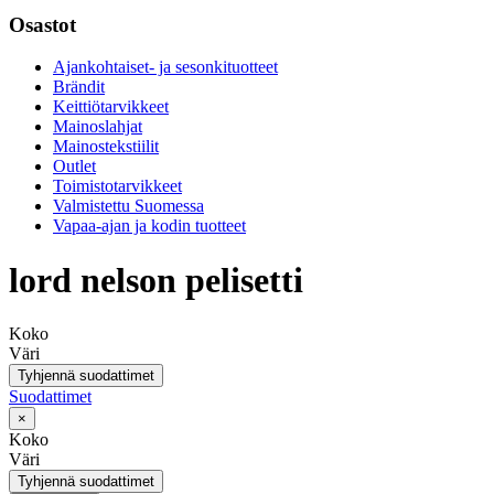
Osastot
Ajankohtaiset- ja sesonkituotteet
Brändit
Keittiötarvikkeet
Mainoslahjat
Mainostekstiilit
Outlet
Toimistotarvikkeet
Valmistettu Suomessa
Vapaa-ajan ja kodin tuotteet
lord nelson pelisetti
Koko
Väri
Tyhjennä suodattimet
Suodattimet
×
Koko
Väri
Tyhjennä suodattimet