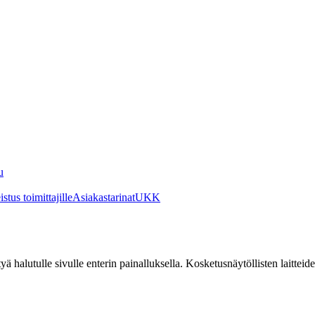
u
stus toimittajille
Asiakastarinat
UKK
irtyä halutulle sivulle enterin painalluksella. Kosketusnäytöllisten laittei