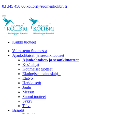
03 345 450 00
kolibri@suomenkolibri.fi
Kaikki tuotteet
Valmistettu Suomessa
Ajankohtaiset- ja sesonkituotteet
Ajankohtaiset- ja sesonkituotteet
Kesälahjat
Kotimaiset tuotteet
Ekologiset mainoslahjat
Etätyö
Herkkusetit
Joulu
Messut
Suomi-tuotteet
Syksy
Talvi
Brändit