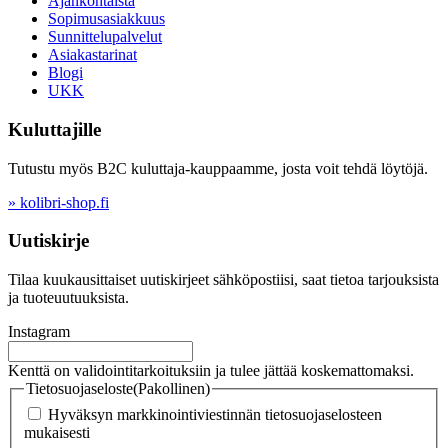
Ajankohtaista
Sopimusasiakkuus
Sunnittelupalvelut
Asiakastarinat
Blogi
UKK
Kuluttajille
Tutustu myös B2C kuluttaja-kauppaamme, josta voit tehdä löytöjä.
» kolibri-shop.fi
Uutiskirje
Tilaa kuukausittaiset uutiskirjeet sähköpostiisi, saat tietoa tarjouksista
ja tuoteuutuuksista.
Instagram
Kenttä on validointitarkoituksiin ja tulee jättää koskemattomaksi.
Tietosuojaseloste
(Pakollinen)
Hyväksyn markkinointiviestinnän tietosuojaselosteen
mukaisesti