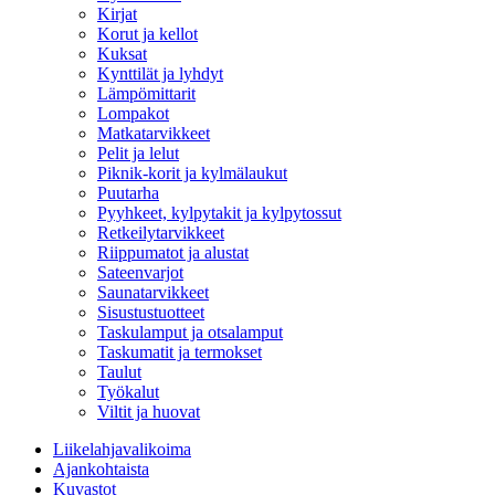
Kirjat
Korut ja kellot
Kuksat
Kynttilät ja lyhdyt
Lämpömittarit
Lompakot
Matkatarvikkeet
Pelit ja lelut
Piknik-korit ja kylmälaukut
Puutarha
Pyyhkeet, kylpytakit ja kylpytossut
Retkeilytarvikkeet
Riippumatot ja alustat
Sateenvarjot
Saunatarvikkeet
Sisustustuotteet
Taskulamput ja otsalamput
Taskumatit ja termokset
Taulut
Työkalut
Viltit ja huovat
Liikelahjavalikoima
Ajankohtaista
Kuvastot