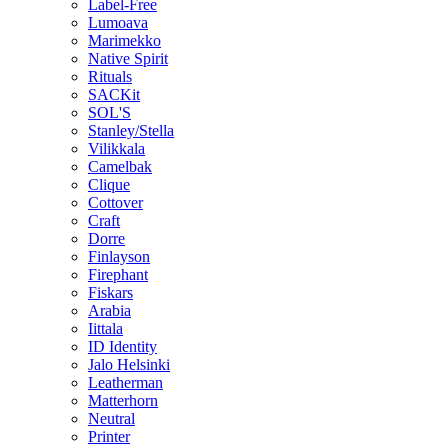
Label-Free
Lumoava
Marimekko
Native Spirit
Rituals
SACKit
SOL'S
Stanley/Stella
Vilikkala
Camelbak
Clique
Cottover
Craft
Dorre
Finlayson
Firephant
Fiskars
Arabia
Iittala
ID Identity
Jalo Helsinki
Leatherman
Matterhorn
Neutral
Printer