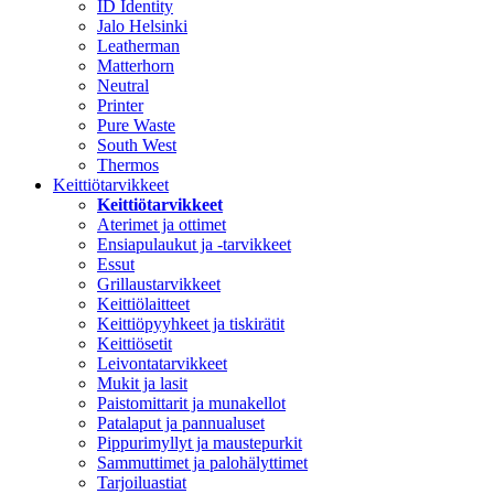
ID Identity
Jalo Helsinki
Leatherman
Matterhorn
Neutral
Printer
Pure Waste
South West
Thermos
Keittiötarvikkeet
Keittiötarvikkeet
Aterimet ja ottimet
Ensiapulaukut ja -tarvikkeet
Essut
Grillaustarvikkeet
Keittiölaitteet
Keittiöpyyhkeet ja tiskirätit
Keittiösetit
Leivontatarvikkeet
Mukit ja lasit
Paistomittarit ja munakellot
Patalaput ja pannualuset
Pippurimyllyt ja maustepurkit
Sammuttimet ja palohälyttimet
Tarjoiluastiat