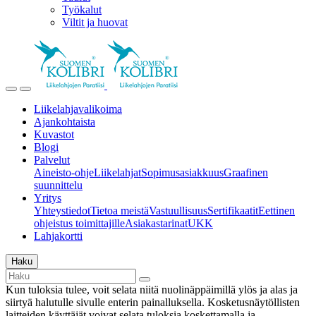
Työkalut
Viltit ja huovat
Liikelahjavalikoima
Ajankohtaista
Kuvastot
Blogi
Palvelut
Aineisto-ohje
Liikelahjat
Sopimusasiakkuus
Graafinen
suunnittelu
Yritys
Yhteystiedot
Tietoa meistä
Vastuullisuus
Sertifikaatit
Eettinen
ohjeistus toimittajille
Asiakastarinat
UKK
Lahjakortti
Haku
Kun tuloksia tulee, voit selata niitä nuolinäppäimillä ylös ja alas ja
siirtyä halutulle sivulle enterin painalluksella. Kosketusnäytöllisten
laitteiden käyttäjät voivat selata tuloksia koskettamalla ja