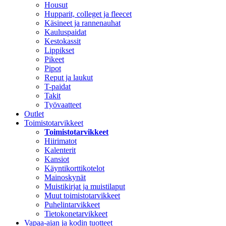
Housut
Hupparit, colleget ja fleecet
Käsineet ja rannenauhat
Kauluspaidat
Kestokassit
Lippikset
Pikeet
Pipot
Reput ja laukut
T-paidat
Takit
Työvaatteet
Outlet
Toimistotarvikkeet
Toimistotarvikkeet
Hiirimatot
Kalenterit
Kansiot
Käyntikorttikotelot
Mainoskynät
Muistikirjat ja muistilaput
Muut toimistotarvikkeet
Puhelintarvikkeet
Tietokonetarvikkeet
Vapaa-ajan ja kodin tuotteet