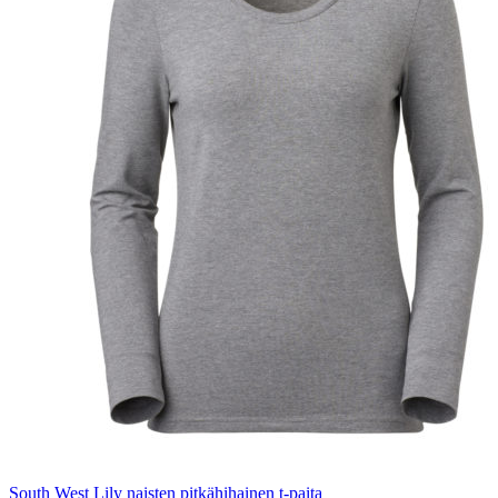
South West Lily naisten pitkähihainen t-paita