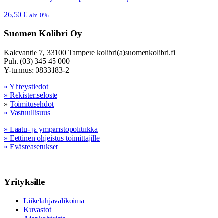
26,50
€
alv. 0%
Suomen Kolibri Oy
Kalevantie 7, 33100 Tampere kolibri(a)suomenkolibri.fi
Puh. (03) 345 45 000
Y-tunnus: 0833183-2
» Yhteystiedot
» Rekisteriseloste
»
Toimitusehdot
» Vastuullisuus
» Laatu- ja ympäristöpolitiikka
» Eettinen ohjeistus toimittajille
» Evästeasetukset
Yrityksille
Liikelahjavalikoima
Kuvastot