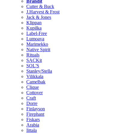
Brändit
Cutter & Buck
J.Harvest & Frost
Jack & Jones
Klippan
Kupilka
Label-Free
Lumoava
Marimekko
Native Spirit
Rituals
SACKit
SOL'S
Stanley/Stella
Vilikkala
Camelbak
Clique
Cottover
Craft
Dorre
Finlayson
Firephant
Fiskars
Arabia
Iittala