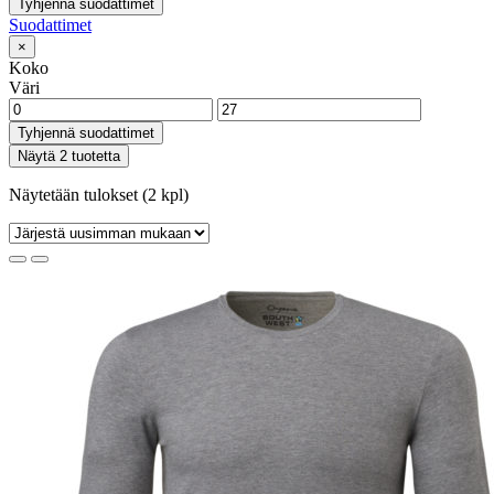
Tyhjennä suodattimet
Suodattimet
×
Koko
Väri
Tyhjennä suodattimet
Näytä 2 tuotetta
Näytetään tulokset (2 kpl)