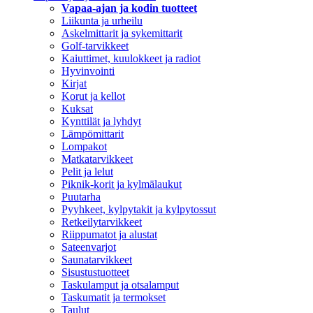
Vapaa-ajan ja kodin tuotteet
Liikunta ja urheilu
Askelmittarit ja sykemittarit
Golf-tarvikkeet
Kaiuttimet, kuulokkeet ja radiot
Hyvinvointi
Kirjat
Korut ja kellot
Kuksat
Kynttilät ja lyhdyt
Lämpömittarit
Lompakot
Matkatarvikkeet
Pelit ja lelut
Piknik-korit ja kylmälaukut
Puutarha
Pyyhkeet, kylpytakit ja kylpytossut
Retkeilytarvikkeet
Riippumatot ja alustat
Sateenvarjot
Saunatarvikkeet
Sisustustuotteet
Taskulamput ja otsalamput
Taskumatit ja termokset
Taulut