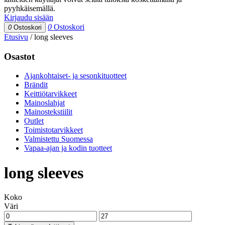
pyyhkäisemällä.
Kirjaudu sisään
0
Ostoskori
0
Ostoskori
Etusivu
/
long sleeves
Osastot
Ajankohtaiset- ja sesonkituotteet
Brändit
Keittiötarvikkeet
Mainoslahjat
Mainostekstiilit
Outlet
Toimistotarvikkeet
Valmistettu Suomessa
Vapaa-ajan ja kodin tuotteet
long sleeves
Koko
Väri