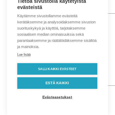
Tietoa sivustolla käytetyistä
evästeistä
Käytämme sivustollamme evästeitä
Nimi
*
Etunimi
kerätäksemme ja analysoidaksemme sivuston
Sukunimi
suorituskykyä ja käyttöä, tarjotaksemme
Yritys
sosiaalisen median ominaisuuksia sekä
parantaaksemme ja räätälöidäksemme sisältöä
Sähköposti
*
ja mainoksia.
Puhelin
*
Lue lisää
Osoitetiedot
Lähiosoite
SALLI KAIKKI EVÄSTEET
Kaupunki
Postinumero
Viesti
ESTÄ KAIKKI
Evästeasetukset