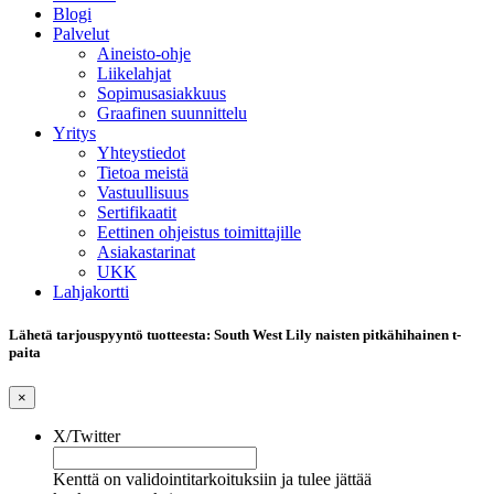
Blogi
Palvelut
Aineisto-ohje
Liikelahjat
Sopimusasiakkuus
Graafinen suunnittelu
Yritys
Yhteystiedot
Tietoa meistä
Vastuullisuus
Sertifikaatit
Eettinen ohjeistus toimittajille
Asiakastarinat
UKK
Lahjakortti
Lähetä tarjouspyyntö tuotteesta: South West Lily naisten pitkähihainen t-
paita
×
X/Twitter
Kenttä on validointitarkoituksiin ja tulee jättää