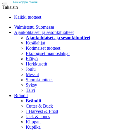
Takaisin
Kaikki tuotteet
Valmistettu Suomessa
Ajankohtaiset- ja sesonkituotteet
Ajankohtaiset- ja sesonkituotteet
Kesälahjat
Kotimaiset tuotteet
Ekologiset mainoslahjat
Etätyö
Herkkusetit
Joulu
Messut
Suomi-tuotteet
Syksy
Talvi
Brändit
Brändit
Cutter & Buck
J.Harvest & Frost
Jack & Jones
Klippan
Kupilka