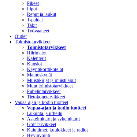
Pikeet
Pipot
Reput ja laukut
T-paidat
Takit
Työvaatteet
Outlet
Toimistotarvikkeet
Toimistotarvikkeet
Hiirimatot
Kalenterit
Kansiot
Käyntikorttikotelot
Mainoskynät
Muistikirjat ja muistilaput
Muut toimistotarvikkeet
Puhelintarvikkeet
Tietokonetarvikkeet
Vapaa-ajan ja kodin tuotteet
Vapaa-ajan ja kodin tuotteet
Liikunta ja urheilu
Askelmittarit ja sykemittarit
Golf-tarvikkeet
Kaiuttimet, kuulokkeet ja radiot
Hyvinvointi