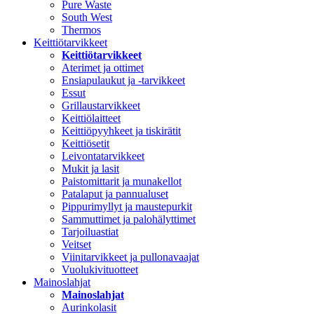
Pure Waste
South West
Thermos
Keittiötarvikkeet
Keittiötarvikkeet
Aterimet ja ottimet
Ensiapulaukut ja -tarvikkeet
Essut
Grillaustarvikkeet
Keittiölaitteet
Keittiöpyyhkeet ja tiskirätit
Keittiösetit
Leivontatarvikkeet
Mukit ja lasit
Paistomittarit ja munakellot
Patalaput ja pannualuset
Pippurimyllyt ja maustepurkit
Sammuttimet ja palohälyttimet
Tarjoiluastiat
Veitset
Viinitarvikkeet ja pullonavaajat
Vuolukivituotteet
Mainoslahjat
Mainoslahjat
Aurinkolasit