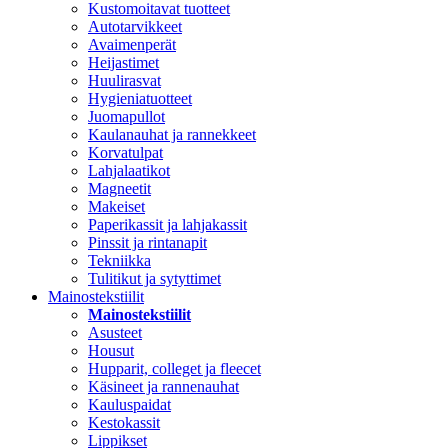
Kustomoitavat tuotteet
Autotarvikkeet
Avaimenperät
Heijastimet
Huulirasvat
Hygieniatuotteet
Juomapullot
Kaulanauhat ja rannekkeet
Korvatulpat
Lahjalaatikot
Magneetit
Makeiset
Paperikassit ja lahjakassit
Pinssit ja rintanapit
Tekniikka
Tulitikut ja sytyttimet
Mainostekstiilit
Mainostekstiilit
Asusteet
Housut
Hupparit, colleget ja fleecet
Käsineet ja rannenauhat
Kauluspaidat
Kestokassit
Lippikset