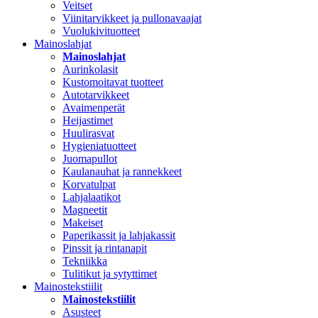
Veitset
Viinitarvikkeet ja pullonavaajat
Vuolukivituotteet
Mainoslahjat
Mainoslahjat
Aurinkolasit
Kustomoitavat tuotteet
Autotarvikkeet
Avaimenperät
Heijastimet
Huulirasvat
Hygieniatuotteet
Juomapullot
Kaulanauhat ja rannekkeet
Korvatulpat
Lahjalaatikot
Magneetit
Makeiset
Paperikassit ja lahjakassit
Pinssit ja rintanapit
Tekniikka
Tulitikut ja sytyttimet
Mainostekstiilit
Mainostekstiilit
Asusteet