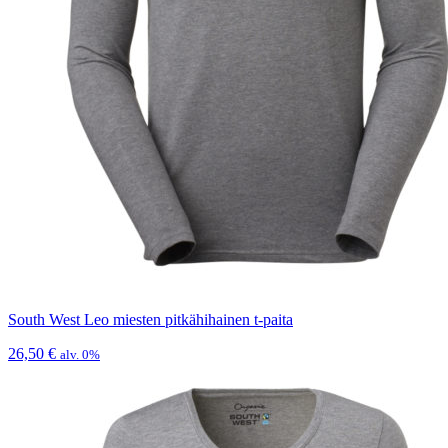
South West Leo miesten pitkähihainen t-paita
26,50
€
alv. 0%