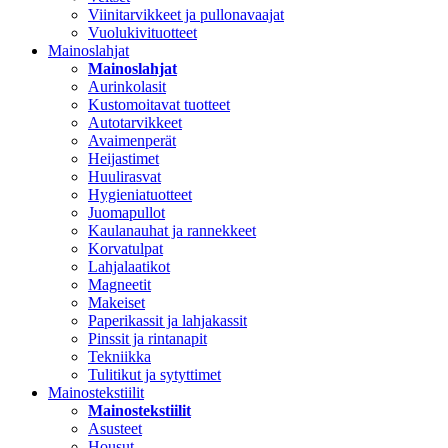
Viinitarvikkeet ja pullonavaajat
Vuolukivituotteet
Mainoslahjat
Mainoslahjat
Aurinkolasit
Kustomoitavat tuotteet
Autotarvikkeet
Avaimenperät
Heijastimet
Huulirasvat
Hygieniatuotteet
Juomapullot
Kaulanauhat ja rannekkeet
Korvatulpat
Lahjalaatikot
Magneetit
Makeiset
Paperikassit ja lahjakassit
Pinssit ja rintanapit
Tekniikka
Tulitikut ja sytyttimet
Mainostekstiilit
Mainostekstiilit
Asusteet
Housut