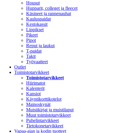
Housut
Hupparit, colleget ja fleecet
Käsineet ja rannenauhat
Kauluspaidat
Kestokassit
Lippikset
Pikeet
Pipot
Reput ja laukut
T-paidat
Takit
Työvaatteet
Outlet
Toimistotarvikkeet
Toimistotarvikkeet
Hiirimatot
Kalenterit
Kansiot
Käyntikorttikotelot
Mainoskynät
Muistikirjat ja muistilaput
Muut toimistotarvikkeet
Puhelintarvikkeet
Tietokonetarvikkeet
Vapaa-ajan ja kodin tuotteet