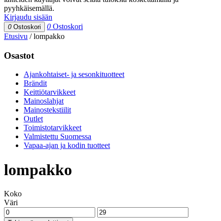
pyyhkäisemällä.
Kirjaudu sisään
0
Ostoskori
0
Ostoskori
Etusivu
/
lompakko
Osastot
Ajankohtaiset- ja sesonkituotteet
Brändit
Keittiötarvikkeet
Mainoslahjat
Mainostekstiilit
Outlet
Toimistotarvikkeet
Valmistettu Suomessa
Vapaa-ajan ja kodin tuotteet
lompakko
Koko
Väri