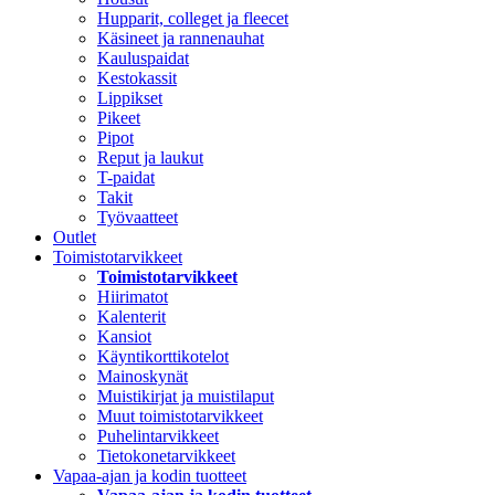
Hupparit, colleget ja fleecet
Käsineet ja rannenauhat
Kauluspaidat
Kestokassit
Lippikset
Pikeet
Pipot
Reput ja laukut
T-paidat
Takit
Työvaatteet
Outlet
Toimistotarvikkeet
Toimistotarvikkeet
Hiirimatot
Kalenterit
Kansiot
Käyntikorttikotelot
Mainoskynät
Muistikirjat ja muistilaput
Muut toimistotarvikkeet
Puhelintarvikkeet
Tietokonetarvikkeet
Vapaa-ajan ja kodin tuotteet