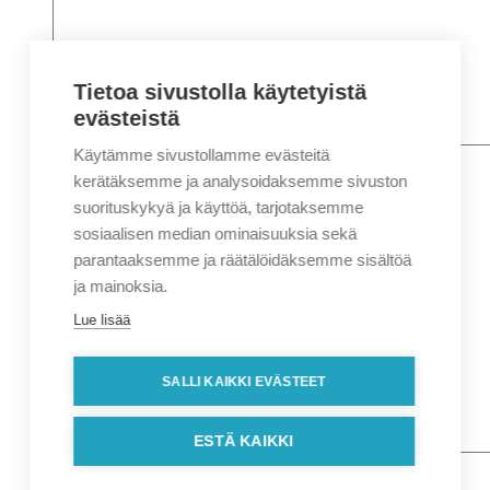
Tietoa sivustolla käytetyistä
evästeistä
Käytämme sivustollamme evästeitä
Nimi
*
Etunimi
kerätäksemme ja analysoidaksemme sivuston
Sukunimi
suorituskykyä ja käyttöä, tarjotaksemme
Yritys
sosiaalisen median ominaisuuksia sekä
parantaaksemme ja räätälöidäksemme sisältöä
Sähköposti
*
ja mainoksia.
Puhelin
*
Lue lisää
Osoitetiedot
Lähiosoite
SALLI KAIKKI EVÄSTEET
Kaupunki
Postinumero
Viesti
ESTÄ KAIKKI