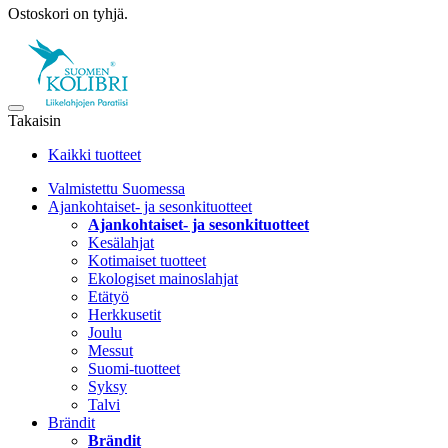
Ostoskori on tyhjä.
Takaisin
Kaikki tuotteet
Valmistettu Suomessa
Ajankohtaiset- ja sesonkituotteet
Ajankohtaiset- ja sesonkituotteet
Kesälahjat
Kotimaiset tuotteet
Ekologiset mainoslahjat
Etätyö
Herkkusetit
Joulu
Messut
Suomi-tuotteet
Syksy
Talvi
Brändit
Brändit