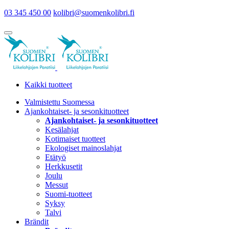
03 345 450 00
kolibri@suomenkolibri.fi
Kaikki tuotteet
Valmistettu Suomessa
Ajankohtaiset- ja sesonkituotteet
Ajankohtaiset- ja sesonkituotteet
Kesälahjat
Kotimaiset tuotteet
Ekologiset mainoslahjat
Etätyö
Herkkusetit
Joulu
Messut
Suomi-tuotteet
Syksy
Talvi
Brändit