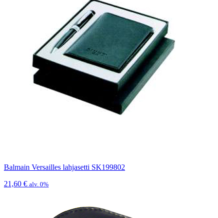
Balmain Versailles lahjasetti SK199802
21,60
€
alv. 0%