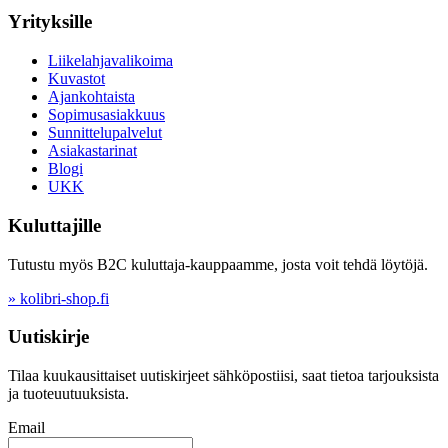
Yrityksille
Liikelahjavalikoima
Kuvastot
Ajankohtaista
Sopimusasiakkuus
Sunnittelupalvelut
Asiakastarinat
Blogi
UKK
Kuluttajille
Tutustu myös B2C kuluttaja-kauppaamme, josta voit tehdä löytöjä.
» kolibri-shop.fi
Uutiskirje
Tilaa kuukausittaiset uutiskirjeet sähköpostiisi, saat tietoa tarjouksista
ja tuoteuutuuksista.
Email