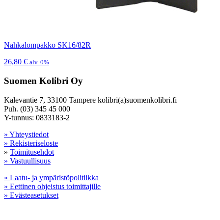
Nahkalompakko SK16/82R
26,80
€
alv. 0%
Suomen Kolibri Oy
Kalevantie 7, 33100 Tampere kolibri(a)suomenkolibri.fi
Puh. (03) 345 45 000
Y-tunnus: 0833183-2
» Yhteystiedot
» Rekisteriseloste
»
Toimitusehdot
» Vastuullisuus
» Laatu- ja ympäristöpolitiikka
» Eettinen ohjeistus toimittajille
» Evästeasetukset