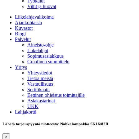
Työkalut
Viltit ja huovat
Liikelahjavalikoima
Ajankohtaista
Kuvastot
Blogi
Palvelut
Aineisto-ohje
Liikelahjat
Sopimusasiakkuus
Graafinen suunnittelu
Yritys
Yhteystiedot
Tietoa meistä
Vastuullisuus
Sertifikaatit
Eettinen ohjeistus toimittajille
Asiakastarinat
UKK
Lahjakortti
Lähetä tarjouspyyntö tuotteesta: Nahkalompakko SK16/82R
×