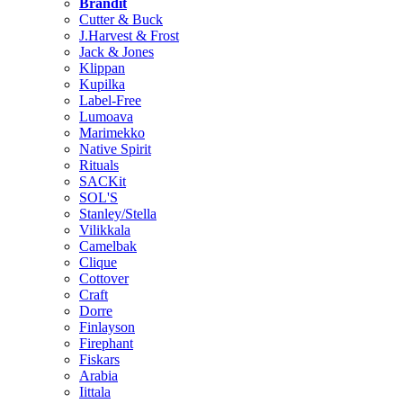
Brändit
Cutter & Buck
J.Harvest & Frost
Jack & Jones
Klippan
Kupilka
Label-Free
Lumoava
Marimekko
Native Spirit
Rituals
SACKit
SOL'S
Stanley/Stella
Vilikkala
Camelbak
Clique
Cottover
Craft
Dorre
Finlayson
Firephant
Fiskars
Arabia
Iittala