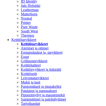
ID Identity
Jalo Helsinki
Leatherman
Matterhorn
Neutral
Printer
Pure Waste
South West
Thermos
Keittiötarvikkeet
Keittiötarvikkeet
Aterimet ja ottimet
Ensiapulaukut ja -tarvikkeet
Essut
Grillaustarvikkeet
Keittiölaitteet
Keittiöpyyhkeet ja tiskirätit
Keittiösetit
Leivontatarvikkeet
Mukit ja lasit
Paistomittarit ja munakellot
Patalaput ja pannualuset
Pippurimyllyt ja maustepurkit
Sammuttimet ja palohälyttimet
Tarjoiluastiat