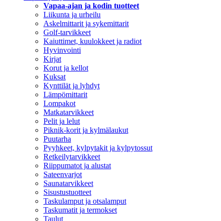
Vapaa-ajan ja kodin tuotteet
Liikunta ja urheilu
Askelmittarit ja sykemittarit
Golf-tarvikkeet
Kaiuttimet, kuulokkeet ja radiot
Hyvinvointi
Kirjat
Korut ja kellot
Kuksat
Kynttilät ja lyhdyt
Lämpömittarit
Lompakot
Matkatarvikkeet
Pelit ja lelut
Piknik-korit ja kylmälaukut
Puutarha
Pyyhkeet, kylpytakit ja kylpytossut
Retkeilytarvikkeet
Riippumatot ja alustat
Sateenvarjot
Saunatarvikkeet
Sisustustuotteet
Taskulamput ja otsalamput
Taskumatit ja termokset
Taulut