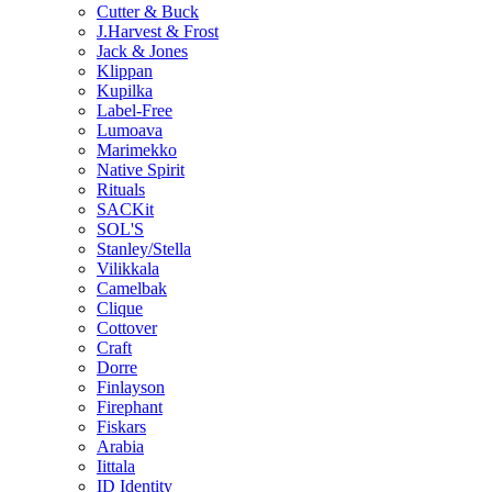
Cutter & Buck
J.Harvest & Frost
Jack & Jones
Klippan
Kupilka
Label-Free
Lumoava
Marimekko
Native Spirit
Rituals
SACKit
SOL'S
Stanley/Stella
Vilikkala
Camelbak
Clique
Cottover
Craft
Dorre
Finlayson
Firephant
Fiskars
Arabia
Iittala
ID Identity