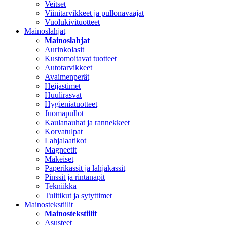
Veitset
Viinitarvikkeet ja pullonavaajat
Vuolukivituotteet
Mainoslahjat
Mainoslahjat
Aurinkolasit
Kustomoitavat tuotteet
Autotarvikkeet
Avaimenperät
Heijastimet
Huulirasvat
Hygieniatuotteet
Juomapullot
Kaulanauhat ja rannekkeet
Korvatulpat
Lahjalaatikot
Magneetit
Makeiset
Paperikassit ja lahjakassit
Pinssit ja rintanapit
Tekniikka
Tulitikut ja sytyttimet
Mainostekstiilit
Mainostekstiilit
Asusteet