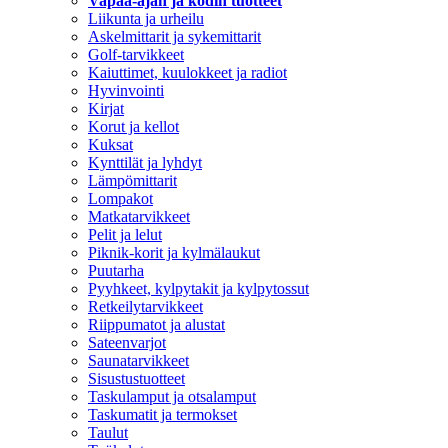
Vapaa-ajan ja kodin tuotteet
Liikunta ja urheilu
Askelmittarit ja sykemittarit
Golf-tarvikkeet
Kaiuttimet, kuulokkeet ja radiot
Hyvinvointi
Kirjat
Korut ja kellot
Kuksat
Kynttilät ja lyhdyt
Lämpömittarit
Lompakot
Matkatarvikkeet
Pelit ja lelut
Piknik-korit ja kylmälaukut
Puutarha
Pyyhkeet, kylpytakit ja kylpytossut
Retkeilytarvikkeet
Riippumatot ja alustat
Sateenvarjot
Saunatarvikkeet
Sisustustuotteet
Taskulamput ja otsalamput
Taskumatit ja termokset
Taulut