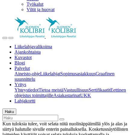
Työkalut
Viltit ja huovat
Liikelahjavalikoima
Ajankohtaista
Kuvastot
Blogi
Palvelut
Aineisto-ohje
Liikelahjat
Sopimusasiakkuus
Graafinen
suunnittelu
Yritys
Yhteystiedot
Tietoa meistä
Vastuullisuus
Sertifikaatit
Eettinen
ohjeistus toimittajille
Asiakastarinat
UKK
Lahjakortti
Haku
Kun tuloksia tulee, voit selata niitä nuolinäppäimillä ylös ja alas ja
siirtyä halutulle sivulle enterin painalluksella. Kosketusnäytöllisten
laitteiden käyttäjät voivat selata tuloksia koskettamalla ja