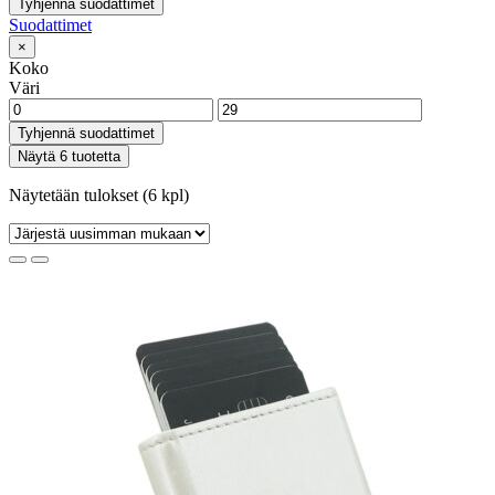
Tyhjennä suodattimet
Suodattimet
×
Koko
Väri
Tyhjennä suodattimet
Näytä 6 tuotetta
Näytetään tulokset (6 kpl)