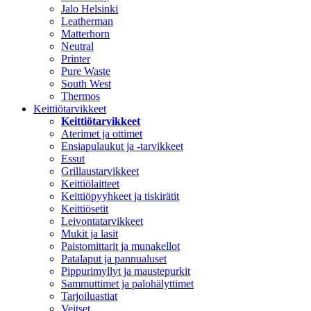
Jalo Helsinki
Leatherman
Matterhorn
Neutral
Printer
Pure Waste
South West
Thermos
Keittiötarvikkeet
Keittiötarvikkeet
Aterimet ja ottimet
Ensiapulaukut ja -tarvikkeet
Essut
Grillaustarvikkeet
Keittiölaitteet
Keittiöpyyhkeet ja tiskirätit
Keittiösetit
Leivontatarvikkeet
Mukit ja lasit
Paistomittarit ja munakellot
Patalaput ja pannualuset
Pippurimyllyt ja maustepurkit
Sammuttimet ja palohälyttimet
Tarjoiluastiat
Veitset