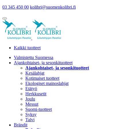
03 345 450 00
kolibri@suomenkolibri.fi
Kaikki tuotteet
Valmistettu Suomessa
Ajankohtaiset- ja sesonkituotteet
Ajankohtaiset- ja sesonkituotteet
Kesälahjat
Kotimaiset tuotteet
Ekologiset mainoslahjat
Etätyö
Herkkusetit
Joulu
Messut
Suomi-tuotteet
Syksy
Talvi
Brändit