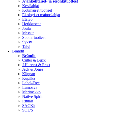
Ajankohtaiset- ja sesonkituotteet
Kesälahjat
Kotimaiset tuotteet
Ekologiset mainoslahjat
Etätyö
Herkkusetit
Joulu
Messut
Suomi-tuotteet
Syksy
Talvi
Brändit
Brändit
Cutter & Buck
J.Harvest & Frost
Jack & Jones
Klippan
Kupilka
Label-Free
Lumoava
Marimekko
Native Spirit
Rituals
SACKit
SOL'S