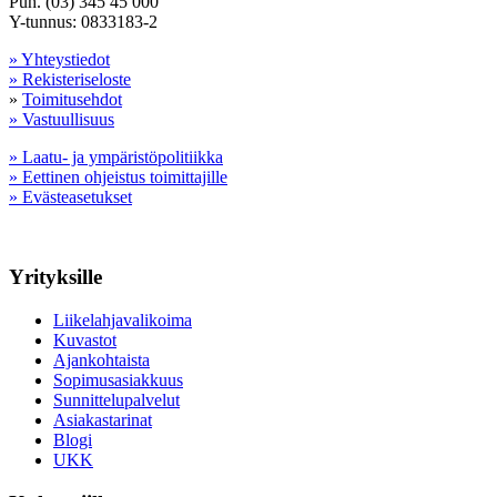
Puh. (03) 345 45 000
Y-tunnus: 0833183-2
» Yhteystiedot
» Rekisteriseloste
»
Toimitusehdot
» Vastuullisuus
» Laatu- ja ympäristöpolitiikka
» Eettinen ohjeistus toimittajille
» Evästeasetukset
Yrityksille
Liikelahjavalikoima
Kuvastot
Ajankohtaista
Sopimusasiakkuus
Sunnittelupalvelut
Asiakastarinat
Blogi
UKK