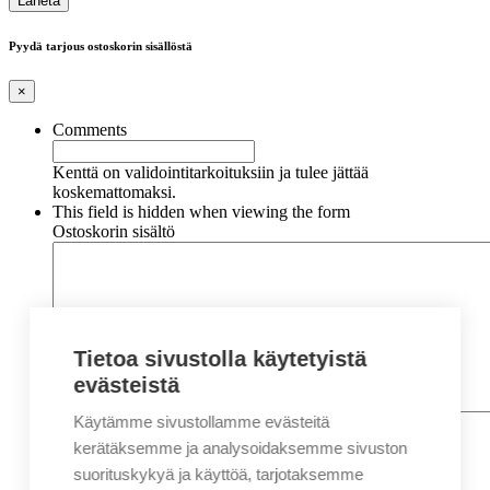
Pyydä tarjous ostoskorin sisällöstä
×
Comments
Kenttä on validointitarkoituksiin ja tulee jättää
koskemattomaksi.
This field is hidden when viewing the form
Ostoskorin sisältö
Tietoa sivustolla käytetyistä
evästeistä
Käytämme sivustollamme evästeitä
Nimi
*
Etunimi
kerätäksemme ja analysoidaksemme sivuston
Sukunimi
suorituskykyä ja käyttöä, tarjotaksemme