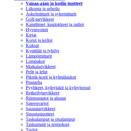
Vapaa-ajan ja kodin tuotteet
Liikunta ja urheilu
Askelmittarit ja sykemittarit
Golf-tarvikkeet
Kaiuttimet, kuulokkeet ja radiot
Hyvinvointi
Kirjat
Korut ja kellot
Kuksat
Kynttilät ja lyhdyt
Lämpömittarit
Lompakot
Matkatarvikkeet
Pelit ja lelut
Piknik-korit ja kylmälaukut
Puutarha
Pyyhkeet, kylpytakit ja kylpytossut
Retkeilytarvikkeet
Riippumatot ja alustat
Sateenvarjot
Saunatarvikkeet
Sisustustuotteet
Taskulamput ja otsalamput
Taskumatit ja termokset
Taulut