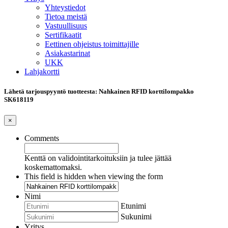
Yhteystiedot
Tietoa meistä
Vastuullisuus
Sertifikaatit
Eettinen ohjeistus toimittajille
Asiakastarinat
UKK
Lahjakortti
Lähetä tarjouspyyntö tuotteesta: Nahkainen RFID korttilompakko
SK618119
×
Comments
Kenttä on validointitarkoituksiin ja tulee jättää
koskemattomaksi.
This field is hidden when viewing the form
Nimi
Etunimi
Sukunimi
Yritys