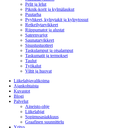
Pelit ja lelut
Piknik-korit ja kylmälaukut
Puutarha
Pyyhkeet, kylpytakit ja kylpytossut
Retkeilytarvikkeet
Riippumatot ja alustat
Sateenvarjot
Saunatarvikkeet
Sisustustuotteet
Taskulamput ja otsalamput
Taskumatit ja termokset
Taulut
Työkalut
Viltit ja huovat
Liikelahjavalikoima
Ajankohtaista
Kuvastot
Blogi
Palvelut
Aineisto-ohje
Liikelahjat
Sopimusasiakkuus
Graafinen suunnittelu
Yritys