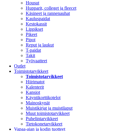
Housut
Hupparit, colleget ja fleecet
Käsineet ja rannenauhat
Kauluspaidat
Kestokassit
Lippikset
Pikeet
Pipot
Reput ja laukut
T-paidat
Takit
Työvaatteet
Outlet
Toimistotarvikkeet
Toimistotarvikkeet
Hiirimatot
Kalenterit
Kansiot
Käyntikorttikotelot
Mainoskynät
Muistikirjat ja muistilaput
Muut toimistotarvikkeet
Puhelintarvikkeet
Tietokonetarvikkeet
Vapaa-ajan ja kodin tuotteet