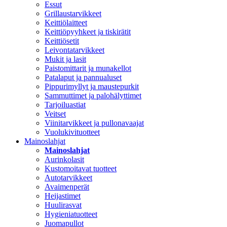
Essut
Grillaustarvikkeet
Keittiölaitteet
Keittiöpyyhkeet ja tiskirätit
Keittiösetit
Leivontatarvikkeet
Mukit ja lasit
Paistomittarit ja munakellot
Patalaput ja pannualuset
Pippurimyllyt ja maustepurkit
Sammuttimet ja palohälyttimet
Tarjoiluastiat
Veitset
Viinitarvikkeet ja pullonavaajat
Vuolukivituotteet
Mainoslahjat
Mainoslahjat
Aurinkolasit
Kustomoitavat tuotteet
Autotarvikkeet
Avaimenperät
Heijastimet
Huulirasvat
Hygieniatuotteet
Juomapullot