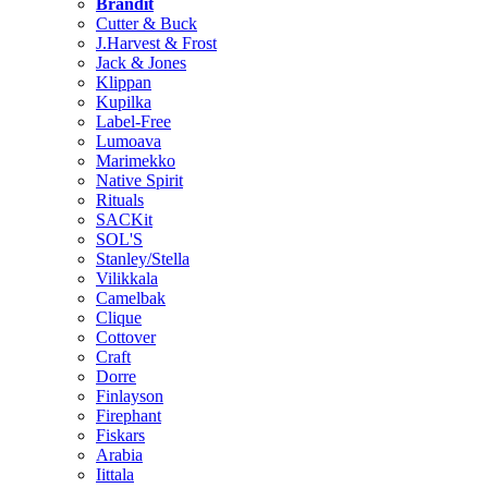
Brändit
Cutter & Buck
J.Harvest & Frost
Jack & Jones
Klippan
Kupilka
Label-Free
Lumoava
Marimekko
Native Spirit
Rituals
SACKit
SOL'S
Stanley/Stella
Vilikkala
Camelbak
Clique
Cottover
Craft
Dorre
Finlayson
Firephant
Fiskars
Arabia
Iittala