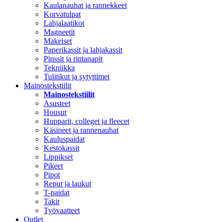
Kaulanauhat ja rannekkeet
Korvatulpat
Lahjalaatikot
Magneetit
Makeiset
Paperikassit ja lahjakassit
Pinssit ja rintanapit
Tekniikka
Tulitikut ja sytyttimet
Mainostekstiilit
Mainostekstiilit
Asusteet
Housut
Hupparit, colleget ja fleecet
Käsineet ja rannenauhat
Kauluspaidat
Kestokassit
Lippikset
Pikeet
Pipot
Reput ja laukut
T-paidat
Takit
Työvaatteet
Outlet