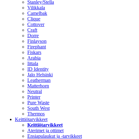
Stanley/Stella
Vilikkala
Camelbak
Clique
Cottover
Craft
Dorre
Finlayson
Firephant
Fiskars
Arabia
Iittala
ID Identity
Jalo Helsinki
Leatherman
Matterhorn
Neutral
Printer
Pure Waste
South West
Thermos
Keittiötarvikkeet
Keittiötarvikkeet
Aterimet ja ottimet
Ensiapulaukut ja -tarvikkeet