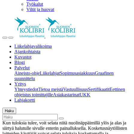
Työkalut
Viltit ja huovat
Liikelahjavalikoima
Ajankohtaista
Kuvastot
Blogi
Palvelut
Aineisto-ohje
Liikelahjat
Sopimusasiakkuus
Graafinen
suunnittelu
Yritys
Yhteystiedot
Tietoa meistä
Vastuullisuus
Sertifikaatit
Eettinen
ohjeistus toimittajille
Asiakastarinat
UKK
Lahjakortti
Haku
Kun tuloksia tulee, voit selata niitä nuolinäppäimillä ylös ja alas ja
siirtyä halutulle sivulle enterin painalluksella. Kosketusnäytöllisten
laitteiden käyttäjät voivat selata tuloksia koskettamalla ja