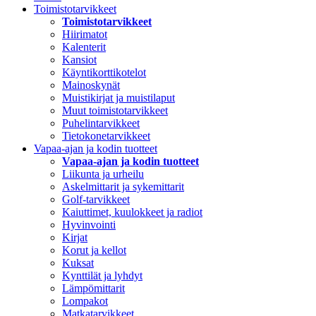
Toimistotarvikkeet
Toimistotarvikkeet
Hiirimatot
Kalenterit
Kansiot
Käyntikorttikotelot
Mainoskynät
Muistikirjat ja muistilaput
Muut toimistotarvikkeet
Puhelintarvikkeet
Tietokonetarvikkeet
Vapaa-ajan ja kodin tuotteet
Vapaa-ajan ja kodin tuotteet
Liikunta ja urheilu
Askelmittarit ja sykemittarit
Golf-tarvikkeet
Kaiuttimet, kuulokkeet ja radiot
Hyvinvointi
Kirjat
Korut ja kellot
Kuksat
Kynttilät ja lyhdyt
Lämpömittarit
Lompakot
Matkatarvikkeet