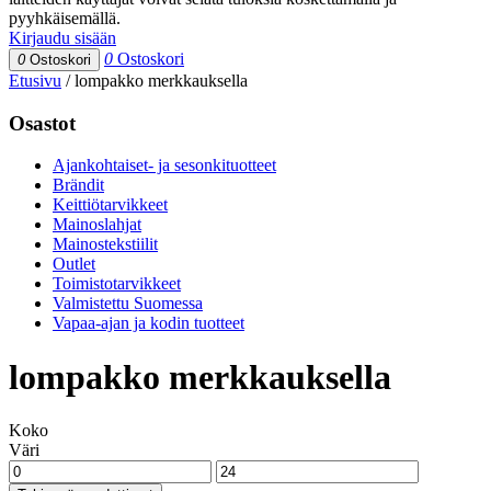
pyyhkäisemällä.
Kirjaudu sisään
0
Ostoskori
0
Ostoskori
Etusivu
/
lompakko merkkauksella
Osastot
Ajankohtaiset- ja sesonkituotteet
Brändit
Keittiötarvikkeet
Mainoslahjat
Mainostekstiilit
Outlet
Toimistotarvikkeet
Valmistettu Suomessa
Vapaa-ajan ja kodin tuotteet
lompakko merkkauksella
Koko
Väri