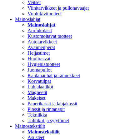
Veitset
Viinitarvikkeet ja pullonavaajat
Vuolukivituotteet
Mainoslahjat
Mainoslahjat
Aurinkolasit
Kustomoitavat tuotteet
Autotarvikkeet
Avaimenperät
Heijastimet
Huulirasvat
Hygieniatuotteet
Juomapullot
Kaulanauhat ja rannekkeet
Korvatulpat
Lahjalaatikot
Magneetit
Makeiset
Paperikassit ja lahjakassit
Pinssit ja rintanapit
Tekniikka
Tulitikut ja sytyttimet
Mainostekstiilit
Mainostekstiilit
Asusteet