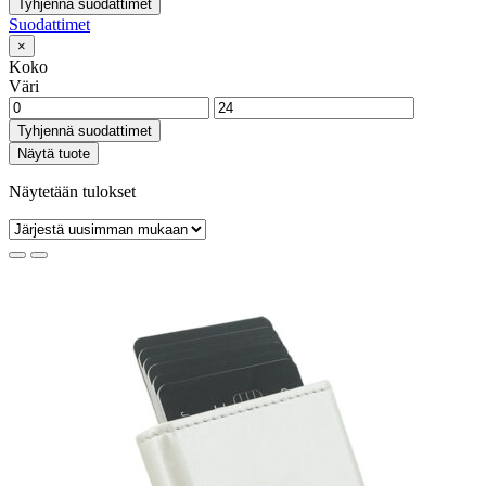
Tyhjennä suodattimet
Suodattimet
×
Koko
Väri
Tyhjennä suodattimet
Näytä tuote
Näytetään tulokset