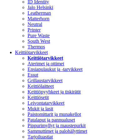
ID Identity
Jalo Helsinki
Leatherman
Matterhorn
Neutral
Printer
Pure Waste
South West
Thermos
Keittiötarvikkeet
Keittiötarvikkeet
Aterimet ja ottimet
Ensiapulaukut ja -tarvikkeet
Essut
Grillaustarvikkeet
Keittiölaitteet
Keittiöpyyhkeet ja tiskirätit
Keittiösetit
Leivontatarvikkeet
Mukit ja lasit
Paistomittarit ja munakellot
Patalaput ja pannualuset
Pippurimyllyt ja maustepurkit
Sammuttimet ja palohälyttimet
Tarjoiluastiat