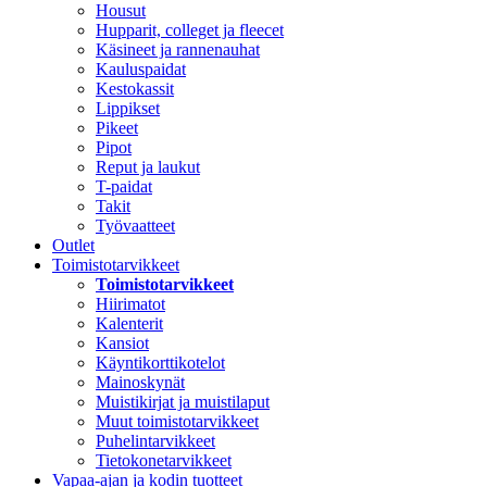
Housut
Hupparit, colleget ja fleecet
Käsineet ja rannenauhat
Kauluspaidat
Kestokassit
Lippikset
Pikeet
Pipot
Reput ja laukut
T-paidat
Takit
Työvaatteet
Outlet
Toimistotarvikkeet
Toimistotarvikkeet
Hiirimatot
Kalenterit
Kansiot
Käyntikorttikotelot
Mainoskynät
Muistikirjat ja muistilaput
Muut toimistotarvikkeet
Puhelintarvikkeet
Tietokonetarvikkeet
Vapaa-ajan ja kodin tuotteet