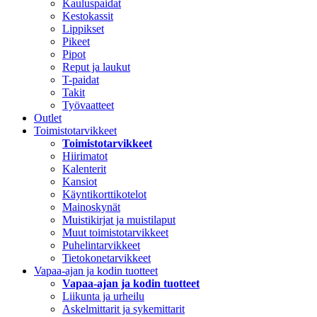
Kauluspaidat
Kestokassit
Lippikset
Pikeet
Pipot
Reput ja laukut
T-paidat
Takit
Työvaatteet
Outlet
Toimistotarvikkeet
Toimistotarvikkeet
Hiirimatot
Kalenterit
Kansiot
Käyntikorttikotelot
Mainoskynät
Muistikirjat ja muistilaput
Muut toimistotarvikkeet
Puhelintarvikkeet
Tietokonetarvikkeet
Vapaa-ajan ja kodin tuotteet
Vapaa-ajan ja kodin tuotteet
Liikunta ja urheilu
Askelmittarit ja sykemittarit