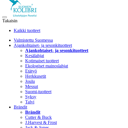
Takaisin
Kaikki tuotteet
Valmistettu Suomessa
Ajankohtaiset- ja sesonkituotteet
Ajankohtaiset- ja sesonkituotteet
Kesälahjat
Kotimaiset tuotteet
Ekologiset mainoslahjat
Etätyö
Herkkusetit
Joulu
Messut
Suomi-tuotteet
Syksy
Talvi
Brändit
Brändit
Cutter & Buck
J.Harvest & Frost
Jack & Jones