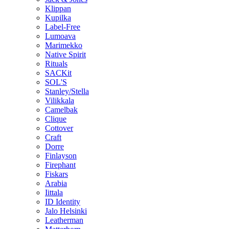
Klippan
Kupilka
Label-Free
Lumoava
Marimekko
Native Spirit
Rituals
SACKit
SOL'S
Stanley/Stella
Vilikkala
Camelbak
Clique
Cottover
Craft
Dorre
Finlayson
Firephant
Fiskars
Arabia
Iittala
ID Identity
Jalo Helsinki
Leatherman