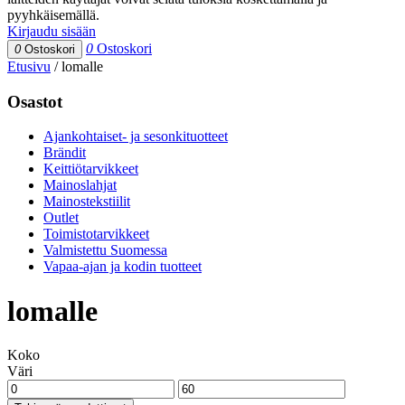
pyyhkäisemällä.
Kirjaudu sisään
0
Ostoskori
0
Ostoskori
Etusivu
/
lomalle
Osastot
Ajankohtaiset- ja sesonkituotteet
Brändit
Keittiötarvikkeet
Mainoslahjat
Mainostekstiilit
Outlet
Toimistotarvikkeet
Valmistettu Suomessa
Vapaa-ajan ja kodin tuotteet
lomalle
Koko
Väri