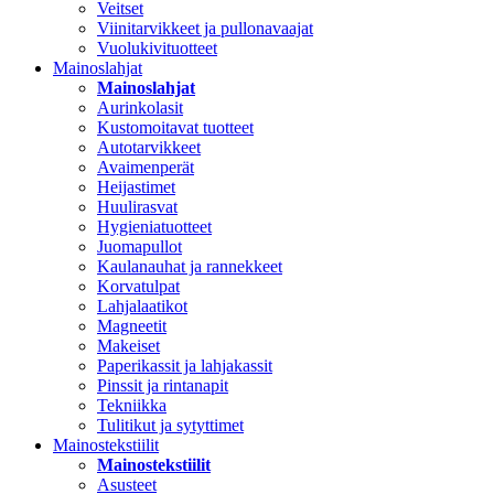
Veitset
Viinitarvikkeet ja pullonavaajat
Vuolukivituotteet
Mainoslahjat
Mainoslahjat
Aurinkolasit
Kustomoitavat tuotteet
Autotarvikkeet
Avaimenperät
Heijastimet
Huulirasvat
Hygieniatuotteet
Juomapullot
Kaulanauhat ja rannekkeet
Korvatulpat
Lahjalaatikot
Magneetit
Makeiset
Paperikassit ja lahjakassit
Pinssit ja rintanapit
Tekniikka
Tulitikut ja sytyttimet
Mainostekstiilit
Mainostekstiilit
Asusteet