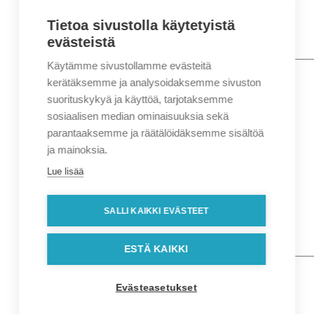
Tietoa sivustolla käytetyistä
evästeistä
Käytämme sivustollamme evästeitä
Nimi
*
Etunimi
kerätäksemme ja analysoidaksemme sivuston
Sukunimi
suorituskykyä ja käyttöä, tarjotaksemme
Yritys
sosiaalisen median ominaisuuksia sekä
parantaaksemme ja räätälöidäksemme sisältöä
Sähköposti
*
ja mainoksia.
Puhelin
*
Lue lisää
Osoitetiedot
Lähiosoite
SALLI KAIKKI EVÄSTEET
Kaupunki
Postinumero
Viesti
ESTÄ KAIKKI
Evästeasetukset