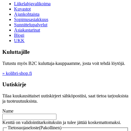
Liikelahjavalikoima
Kuvastot
Ajankohtaista
Sopimusasiakkuus
Sunnittelupalvelut
Asiakastarinat
Blogi
UKK
Kuluttajille
Tutustu myös B2C kuluttaja-kauppaamme, josta voit tehdä löytöjä.
» kolibri-shop.fi
Uutiskirje
Tilaa kuukausittaiset uutiskirjeet sähköpostiisi, saat tietoa tarjouksista
ja tuoteuutuuksista.
Name
Kenttä on validointitarkoituksiin ja tulee jättää koskemattomaksi.
Tietosuojaseloste
(Pakollinen)