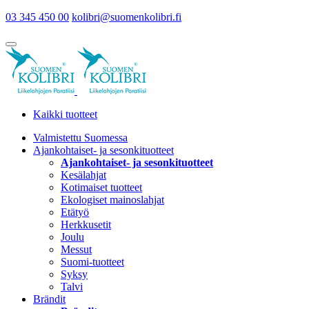
03 345 450 00
kolibri@suomenkolibri.fi
Kaikki tuotteet
Valmistettu Suomessa
Ajankohtaiset- ja sesonkituotteet
Ajankohtaiset- ja sesonkituotteet
Kesälahjat
Kotimaiset tuotteet
Ekologiset mainoslahjat
Etätyö
Herkkusetit
Joulu
Messut
Suomi-tuotteet
Syksy
Talvi
Brändit