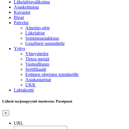
Liikelahjavalikoima
Ajankohtaista
Kuvastot
Blogi
Palvelut
Aineisto-ohje
Liikelahjat
Sopimusasiakkuus
Graafinen suunnittelu
Yritys
Yhteystiedot
Tietoa meistä
Vastuullisuus
Sertifikaatit
Eettinen ohjeistus toimittajille
Asiakastarinat
UKK
Lahjakortti
Lähetä tarjouspyyntö tuotteesta: Passipussi
×
URL