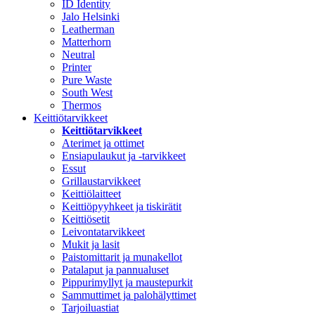
ID Identity
Jalo Helsinki
Leatherman
Matterhorn
Neutral
Printer
Pure Waste
South West
Thermos
Keittiötarvikkeet
Keittiötarvikkeet
Aterimet ja ottimet
Ensiapulaukut ja -tarvikkeet
Essut
Grillaustarvikkeet
Keittiölaitteet
Keittiöpyyhkeet ja tiskirätit
Keittiösetit
Leivontatarvikkeet
Mukit ja lasit
Paistomittarit ja munakellot
Patalaput ja pannualuset
Pippurimyllyt ja maustepurkit
Sammuttimet ja palohälyttimet
Tarjoiluastiat