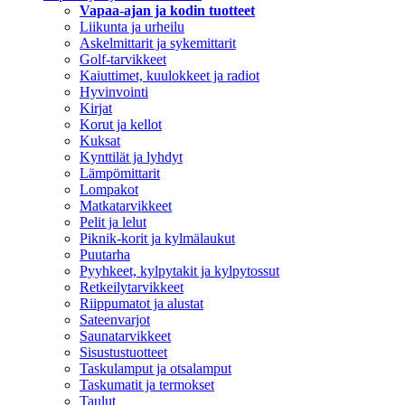
Vapaa-ajan ja kodin tuotteet
Liikunta ja urheilu
Askelmittarit ja sykemittarit
Golf-tarvikkeet
Kaiuttimet, kuulokkeet ja radiot
Hyvinvointi
Kirjat
Korut ja kellot
Kuksat
Kynttilät ja lyhdyt
Lämpömittarit
Lompakot
Matkatarvikkeet
Pelit ja lelut
Piknik-korit ja kylmälaukut
Puutarha
Pyyhkeet, kylpytakit ja kylpytossut
Retkeilytarvikkeet
Riippumatot ja alustat
Sateenvarjot
Saunatarvikkeet
Sisustustuotteet
Taskulamput ja otsalamput
Taskumatit ja termokset
Taulut