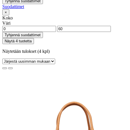
Tyhjennä suodattimet
Suodattimet
×
Koko
Väri
Tyhjennä suodattimet
Näytä 4 tuotetta
Näytetään tulokset (4 kpl)