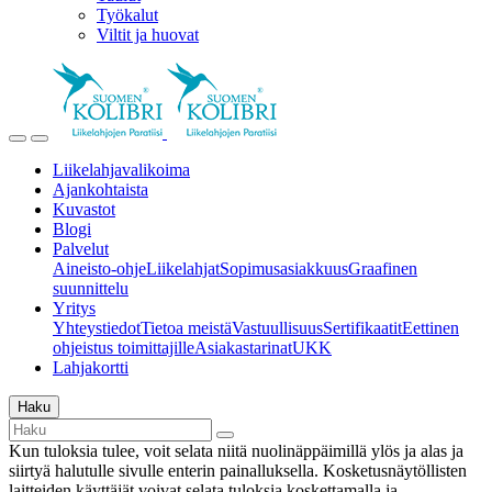
Työkalut
Viltit ja huovat
Liikelahjavalikoima
Ajankohtaista
Kuvastot
Blogi
Palvelut
Aineisto-ohje
Liikelahjat
Sopimusasiakkuus
Graafinen
suunnittelu
Yritys
Yhteystiedot
Tietoa meistä
Vastuullisuus
Sertifikaatit
Eettinen
ohjeistus toimittajille
Asiakastarinat
UKK
Lahjakortti
Haku
Kun tuloksia tulee, voit selata niitä nuolinäppäimillä ylös ja alas ja
siirtyä halutulle sivulle enterin painalluksella. Kosketusnäytöllisten
laitteiden käyttäjät voivat selata tuloksia koskettamalla ja