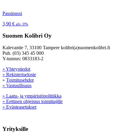
Passipussi
3,90
€
alv. 0%
Suomen Kolibri Oy
Kalevantie 7, 33100 Tampere kolibri(a)suomenkolibri.fi
Puh. (03) 345 45 000
Y-tunnus: 0833183-2
» Yhteystiedot
» Rekisteriseloste
»
Toimitusehdot
» Vastuullisuus
» Laatu- ja ympäristöpolitiikka
» Eettinen ohjeistus toimittajille
» Evästeasetukset
Yrityksille