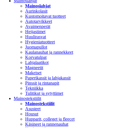
Mainoslahjat
Mainoslahjat
Aurinkolasit
Kustomoitavat tuotteet
Autotarvikkeet
Avaimenperät
Heijastimet
Huulirasvat
Hygieniatuotteet
Juomapullot
Kaulanauhat ja rannekkeet
Korvatulpat
Lahjalaatikot
Magneetit
Makeiset
Paperikassit ja lahjakassit
Pinssit ja rintanapit
Tekniikka
Tulitikut ja sytyttimet
Mainostekstiilit
Mainostekstiilit
Asusteet
Housut
Hupparit, colleget ja fleecet
Käsineet ja rannenauhat