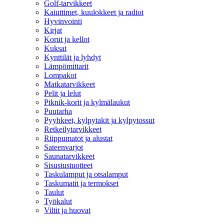
Golf-tarvikkeet
Kaiuttimet, kuulokkeet ja radiot
Hyvinvointi
Kirjat
Korut ja kellot
Kuksat
Kynttilät ja lyhdyt
Lämpömittarit
Lompakot
Matkatarvikkeet
Pelit ja lelut
Piknik-korit ja kylmälaukut
Puutarha
Pyyhkeet, kylpytakit ja kylpytossut
Retkeilytarvikkeet
Riippumatot ja alustat
Sateenvarjot
Saunatarvikkeet
Sisustustuotteet
Taskulamput ja otsalamput
Taskumatit ja termokset
Taulut
Työkalut
Viltit ja huovat