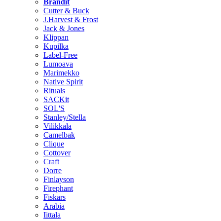
Brändit
Cutter & Buck
J.Harvest & Frost
Jack & Jones
Klippan
Kupilka
Label-Free
Lumoava
Marimekko
Native Spirit
Rituals
SACKit
SOL'S
Stanley/Stella
Vilikkala
Camelbak
Clique
Cottover
Craft
Dorre
Finlayson
Firephant
Fiskars
Arabia
Iittala