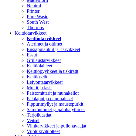
Matterhorn
Neutral
Printer
Pure Waste
South West
Thermos
Keittiötarvikkeet
Keittiötarvikkeet
Aterimet ja ottimet
Ensiapulaukut ja -tarvikkeet
Essut
Grillaustarvikkeet
Keittiölaitteet
Keittiöpyyhkeet ja tiskirätit
Keittiösetit
Leivontatarvikkeet
Mukit ja lasit
Paistomittarit ja munakellot
Patalaput ja pannualuset
Pippurimyllyt ja maustepurkit
Sammuttimet ja palohälyttimet
Tarjoiluastiat
Veitset
Viinitarvikkeet ja pullonavaajat
Vuolukivituotteet