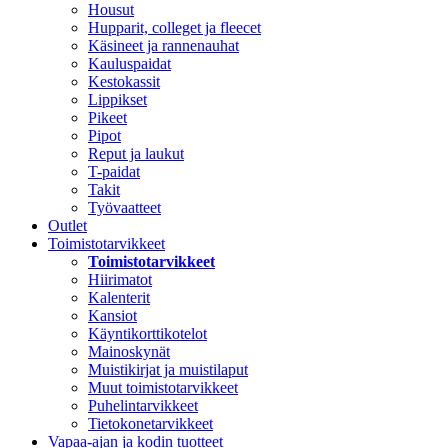
Housut
Hupparit, colleget ja fleecet
Käsineet ja rannenauhat
Kauluspaidat
Kestokassit
Lippikset
Pikeet
Pipot
Reput ja laukut
T-paidat
Takit
Työvaatteet
Outlet
Toimistotarvikkeet
Toimistotarvikkeet
Hiirimatot
Kalenterit
Kansiot
Käyntikorttikotelot
Mainoskynät
Muistikirjat ja muistilaput
Muut toimistotarvikkeet
Puhelintarvikkeet
Tietokonetarvikkeet
Vapaa-ajan ja kodin tuotteet