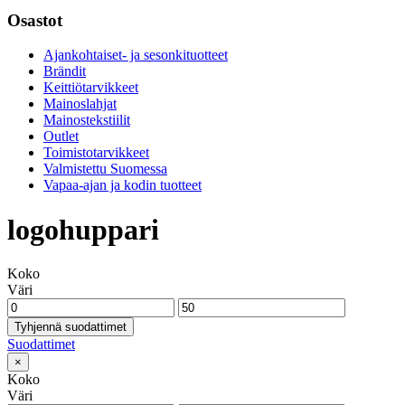
Osastot
Ajankohtaiset- ja sesonkituotteet
Brändit
Keittiötarvikkeet
Mainoslahjat
Mainostekstiilit
Outlet
Toimistotarvikkeet
Valmistettu Suomessa
Vapaa-ajan ja kodin tuotteet
logohuppari
Koko
Väri
Tyhjennä suodattimet
Suodattimet
×
Koko
Väri