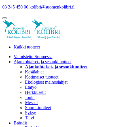
03 345 450 00
kolibri@suomenkolibri.fi
Kaikki tuotteet
Valmistettu Suomessa
Ajankohtaiset- ja sesonkituotteet
Ajankohtaiset- ja sesonkituotteet
Kesälahjat
Kotimaiset tuotteet
Ekologiset mainoslahjat
Etätyö
Herkkusetit
Joulu
Messut
Suomi-tuotteet
Syksy
Talvi
Brändit