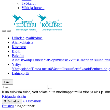
Työkalut
Viltit ja huovat
Liikelahjavalikoima
Ajankohtaista
Kuvastot
Blogi
Palvelut
Aineisto-ohje
Liikelahjat
Sopimusasiakkuus
Graafinen suunnittel
Yritys
Yhteystiedot
Tietoa meistä
Vastuullisuus
Sertifikaatit
Eettinen ohjei
Lahjakortti
Haku
Kun tuloksia tulee, voit selata niitä nuolinäppäimillä ylös ja alas ja si
Kirjaudu sisään
0
Ostoskori
0
Ostoskori
Etusivu
/
logohuppari