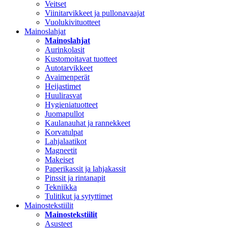
Veitset
Viinitarvikkeet ja pullonavaajat
Vuolukivituotteet
Mainoslahjat
Mainoslahjat
Aurinkolasit
Kustomoitavat tuotteet
Autotarvikkeet
Avaimenperät
Heijastimet
Huulirasvat
Hygieniatuotteet
Juomapullot
Kaulanauhat ja rannekkeet
Korvatulpat
Lahjalaatikot
Magneetit
Makeiset
Paperikassit ja lahjakassit
Pinssit ja rintanapit
Tekniikka
Tulitikut ja sytyttimet
Mainostekstiilit
Mainostekstiilit
Asusteet