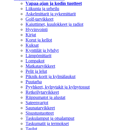
Vapaa-ajan ja kodin tuotteet
Liikunta ja urheilu
Askelmittarit ja sykemittarit
Golf-tarvikkeet
Kaiuttimet, kuulokkeet ja radiot
Hyvinvointi
Kirjat
Korut ja kellot
Kuksat
Kynttilät ja lyhdyt
Lämpömittarit
Lompakot
Matkatarvikkeet
Pelit ja lelut
Piknik-korit ja kylmälaukut
Puutarha
Pyyhkeet, kylpytakit ja kylpytossut
Retkeilytarvikkeet
Riippumatot ja alustat
Sateenvarjot
Saunatarvikkeet
Sisustustuotteet
Taskulamput ja otsalamput
Taskumatit ja termokset
Taulut