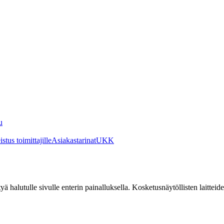
u
stus toimittajille
Asiakastarinat
UKK
irtyä halutulle sivulle enterin painalluksella. Kosketusnäytöllisten laittei