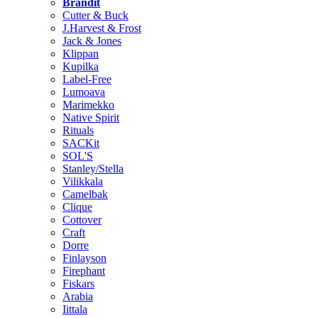
Brändit
Cutter & Buck
J.Harvest & Frost
Jack & Jones
Klippan
Kupilka
Label-Free
Lumoava
Marimekko
Native Spirit
Rituals
SACKit
SOL'S
Stanley/Stella
Vilikkala
Camelbak
Clique
Cottover
Craft
Dorre
Finlayson
Firephant
Fiskars
Arabia
Iittala