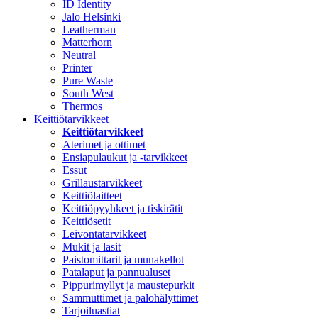
ID Identity
Jalo Helsinki
Leatherman
Matterhorn
Neutral
Printer
Pure Waste
South West
Thermos
Keittiötarvikkeet
Keittiötarvikkeet
Aterimet ja ottimet
Ensiapulaukut ja -tarvikkeet
Essut
Grillaustarvikkeet
Keittiölaitteet
Keittiöpyyhkeet ja tiskirätit
Keittiösetit
Leivontatarvikkeet
Mukit ja lasit
Paistomittarit ja munakellot
Patalaput ja pannualuset
Pippurimyllyt ja maustepurkit
Sammuttimet ja palohälyttimet
Tarjoiluastiat