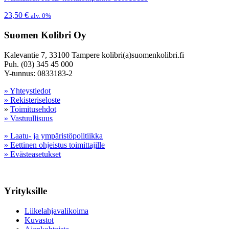
23,50
€
alv. 0%
Suomen Kolibri Oy
Kalevantie 7, 33100 Tampere kolibri(a)suomenkolibri.fi
Puh. (03) 345 45 000
Y-tunnus: 0833183-2
» Yhteystiedot
» Rekisteriseloste
»
Toimitusehdot
» Vastuullisuus
» Laatu- ja ympäristöpolitiikka
» Eettinen ohjeistus toimittajille
» Evästeasetukset
Yrityksille
Liikelahjavalikoima
Kuvastot