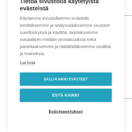
Tietoa sivustolla käytetyistä
evästeistä
Käytämme sivustollamme evästeitä
Nimi
*
Etunimi
kerätäksemme ja analysoidaksemme sivuston
Sukunimi
suorituskykyä ja käyttöä, tarjotaksemme
Yritys
sosiaalisen median ominaisuuksia sekä
parantaaksemme ja räätälöidäksemme sisältöä
Sähköposti
*
ja mainoksia.
Puhelin
*
Lue lisää
Osoitetiedot
Lähiosoite
SALLI KAIKKI EVÄSTEET
Kaupunki
Postinumero
Viesti
ESTÄ KAIKKI
Evästeasetukset