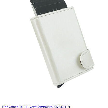
Nahkainen RFID korttilompakko SK618119