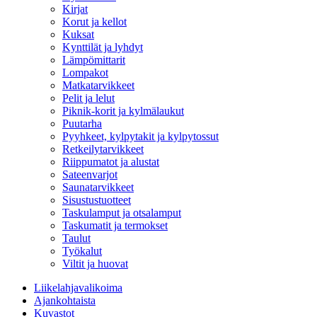
Kirjat
Korut ja kellot
Kuksat
Kynttilät ja lyhdyt
Lämpömittarit
Lompakot
Matkatarvikkeet
Pelit ja lelut
Piknik-korit ja kylmälaukut
Puutarha
Pyyhkeet, kylpytakit ja kylpytossut
Retkeilytarvikkeet
Riippumatot ja alustat
Sateenvarjot
Saunatarvikkeet
Sisustustuotteet
Taskulamput ja otsalamput
Taskumatit ja termokset
Taulut
Työkalut
Viltit ja huovat
Liikelahjavalikoima
Ajankohtaista
Kuvastot