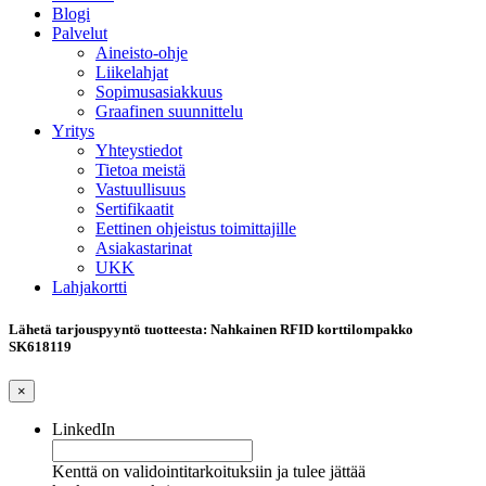
Blogi
Palvelut
Aineisto-ohje
Liikelahjat
Sopimusasiakkuus
Graafinen suunnittelu
Yritys
Yhteystiedot
Tietoa meistä
Vastuullisuus
Sertifikaatit
Eettinen ohjeistus toimittajille
Asiakastarinat
UKK
Lahjakortti
Lähetä tarjouspyyntö tuotteesta: Nahkainen RFID korttilompakko
SK618119
×
LinkedIn
Kenttä on validointitarkoituksiin ja tulee jättää