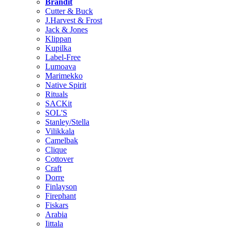
Brändit
Cutter & Buck
J.Harvest & Frost
Jack & Jones
Klippan
Kupilka
Label-Free
Lumoava
Marimekko
Native Spirit
Rituals
SACKit
SOL'S
Stanley/Stella
Vilikkala
Camelbak
Clique
Cottover
Craft
Dorre
Finlayson
Firephant
Fiskars
Arabia
Iittala