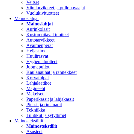
Veitset
Viinitarvikkeet ja pullonavaajat
Vuolukivituotteet
Mainoslahjat
Mainoslahjat
Aurinkolasit
Kustomoitavat tuotteet
Autotarvikkeet
Avaimenperät
Heijastimet
Huulirasvat
Hygieniatuotteet
Juomapullot
Kaulanauhat ja rannekkeet
Korvatulpat
Lahjalaatikot
Magneetit
Makeiset
Paperikassit ja lahjakassit
Pinssit ja rintanapit
Tekniikka
Tulitikut ja sytyttimet
Mainostekstiilit
Mainostekstiilit
Asusteet