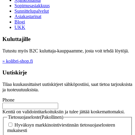
Ajankohtaista
Sopimusasiakkuus
Sunnittelupalvelut
Asiakastarinat
Blogi
UKK
Kuluttajille
Tutustu myös B2C kuluttaja-kauppaamme, josta voit tehdä löytöjä.
» kolibri-shop.fi
Uutiskirje
Tilaa kuukausittaiset uutiskirjeet sähköpostiisi, saat tietoa tarjouksista
ja tuoteuutuuksista.
Phone
Kenttä on validointitarkoituksiin ja tulee jättää koskemattomaksi.
Tietosuojaseloste
(Pakollinen)
Hyväksyn markkinointiviestinnän tietosuojaselosteen
mukaisesti