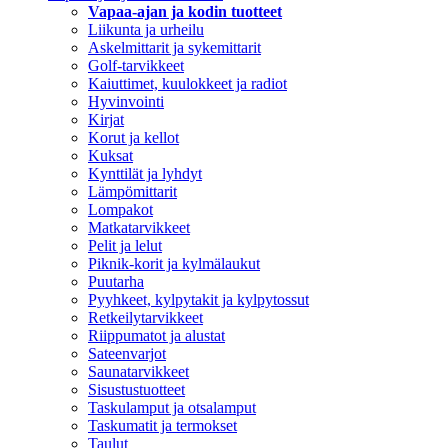
Vapaa-ajan ja kodin tuotteet
Liikunta ja urheilu
Askelmittarit ja sykemittarit
Golf-tarvikkeet
Kaiuttimet, kuulokkeet ja radiot
Hyvinvointi
Kirjat
Korut ja kellot
Kuksat
Kynttilät ja lyhdyt
Lämpömittarit
Lompakot
Matkatarvikkeet
Pelit ja lelut
Piknik-korit ja kylmälaukut
Puutarha
Pyyhkeet, kylpytakit ja kylpytossut
Retkeilytarvikkeet
Riippumatot ja alustat
Sateenvarjot
Saunatarvikkeet
Sisustustuotteet
Taskulamput ja otsalamput
Taskumatit ja termokset
Taulut