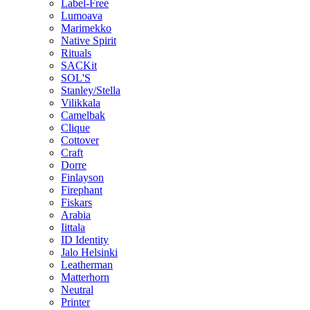
Label-Free
Lumoava
Marimekko
Native Spirit
Rituals
SACKit
SOL'S
Stanley/Stella
Vilikkala
Camelbak
Clique
Cottover
Craft
Dorre
Finlayson
Firephant
Fiskars
Arabia
Iittala
ID Identity
Jalo Helsinki
Leatherman
Matterhorn
Neutral
Printer