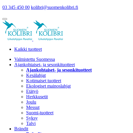
03 345 450 00
kolibri@suomenkolibri.fi
Kaikki tuotteet
Valmistettu Suomessa
Ajankohtaiset- ja sesonkituotteet
Ajankohtaiset- ja sesonkituotteet
Kesälahjat
Kotimaiset tuotteet
Ekologiset mainoslahjat
Etätyö
Herkkusetit
Joulu
Messut
Suomi-tuotteet
Syksy
Talvi
Brändit