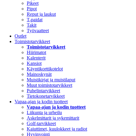
Pikeet
Pipot
Reput ja laukut
T-paidat
Takit
Työvaatteet
Outlet
Toimistotarvikkeet
Toimistotarvikkeet
Hiirimatot
Kalenterit
Kansiot
Käyntikorttikotelot
Mainoskynät
Muistikirjat ja muistilaput
Muut toimistotarvikkeet
Puhelintarvikkeet
Tietokonetarvikkeet
Vapaa-ajan ja kodin tuotteet
Vapaa-ajan ja kodin tuotteet
Liikunta ja urheilu
Askelmittarit ja sykemittarit
Golf-tarvikkeet
Kaiuttimet, kuulokkeet ja radiot
Hyvinvointi