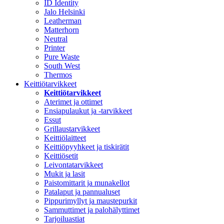
ID Identity
Jalo Helsinki
Leatherman
Matterhorn
Neutral
Printer
Pure Waste
South West
Thermos
Keittiötarvikkeet
Keittiötarvikkeet
Aterimet ja ottimet
Ensiapulaukut ja -tarvikkeet
Essut
Grillaustarvikkeet
Keittiölaitteet
Keittiöpyyhkeet ja tiskirätit
Keittiösetit
Leivontatarvikkeet
Mukit ja lasit
Paistomittarit ja munakellot
Patalaput ja pannualuset
Pippurimyllyt ja maustepurkit
Sammuttimet ja palohälyttimet
Tarjoiluastiat