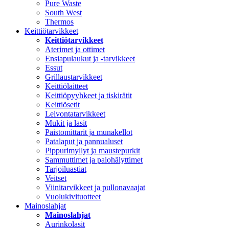
Pure Waste
South West
Thermos
Keittiötarvikkeet
Keittiötarvikkeet
Aterimet ja ottimet
Ensiapulaukut ja -tarvikkeet
Essut
Grillaustarvikkeet
Keittiölaitteet
Keittiöpyyhkeet ja tiskirätit
Keittiösetit
Leivontatarvikkeet
Mukit ja lasit
Paistomittarit ja munakellot
Patalaput ja pannualuset
Pippurimyllyt ja maustepurkit
Sammuttimet ja palohälyttimet
Tarjoiluastiat
Veitset
Viinitarvikkeet ja pullonavaajat
Vuolukivituotteet
Mainoslahjat
Mainoslahjat
Aurinkolasit