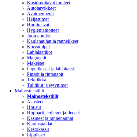
Kustomoitavat tuotteet
Autotarvikkeet
Avaimenperät
Heijastimet
Huulirasvat
Hygieniatuotteet
Juomapullot
Kaulanauhat ja rannekkeet
Korvatulpat
Lahjalaatikot
Magneetit
Makeiset
Paperikassit ja lahjakassit
Pinssit ja rintanapit
Tekniikka
Tulitikut ja sytyttimet
Mainostekstiilit
Mainostekstiilit
Asusteet
Housut
Hupparit, colleget ja fleecet
Käsineet ja rannenauhat
Kauluspaidat
Kestokassit
Lippikset