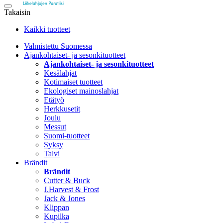
Takaisin
Kaikki tuotteet
Valmistettu Suomessa
Ajankohtaiset- ja sesonkituotteet
Ajankohtaiset- ja sesonkituotteet
Kesälahjat
Kotimaiset tuotteet
Ekologiset mainoslahjat
Etätyö
Herkkusetit
Joulu
Messut
Suomi-tuotteet
Syksy
Talvi
Brändit
Brändit
Cutter & Buck
J.Harvest & Frost
Jack & Jones
Klippan
Kupilka