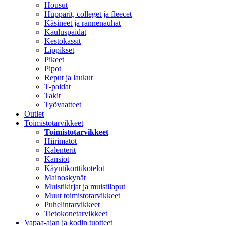
Housut
Hupparit, colleget ja fleecet
Käsineet ja rannenauhat
Kauluspaidat
Kestokassit
Lippikset
Pikeet
Pipot
Reput ja laukut
T-paidat
Takit
Työvaatteet
Outlet
Toimistotarvikkeet
Toimistotarvikkeet
Hiirimatot
Kalenterit
Kansiot
Käyntikorttikotelot
Mainoskynät
Muistikirjat ja muistilaput
Muut toimistotarvikkeet
Puhelintarvikkeet
Tietokonetarvikkeet
Vapaa-ajan ja kodin tuotteet