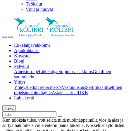
Työkalut
Viltit ja huovat
Liikelahjavalikoima
Ajankohtaista
Kuvastot
Blogi
Palvelut
Aineisto-ohje
Liikelahjat
Sopimusasiakkuus
Graafinen
suunnittelu
Yritys
Yhteystiedot
Tietoa meistä
Vastuullisuus
Sertifikaatit
Eettinen
ohjeistus toimittajille
Asiakastarinat
UKK
Lahjakortti
Haku
Kun tuloksia tulee, voit selata niitä nuolinäppäimillä ylös ja alas ja
siirtyä halutulle sivulle enterin painalluksella. Kosketusnäytöllisten
laitteiden käyttäjät voivat selata tuloksia koskettamalla ja