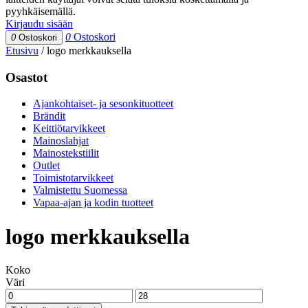
pyyhkäisemällä.
Kirjaudu sisään
0
Ostoskori
0
Ostoskori
Etusivu
/
logo merkkauksella
Osastot
Ajankohtaiset- ja sesonkituotteet
Brändit
Keittiötarvikkeet
Mainoslahjat
Mainostekstiilit
Outlet
Toimistotarvikkeet
Valmistettu Suomessa
Vapaa-ajan ja kodin tuotteet
logo merkkauksella
Koko
Väri