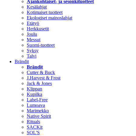
Ajankohtaiset- ja sesonkituotteet
Kesälahjat
Kotimaiset tuotteet
Ekologiset mainoslahjat
Etätyö
Herkkusetit
Joulu
Messut
Suomi-tuotteet
Syksy
Talvi
Brändit
Brändit
Cutter & Buck
J.Harvest & Frost
Jack & Jones
Klippan
Kupilka
Label-Free
Lumoava
Marimekko
Native Spirit
Rituals
SACKit
SOL'S