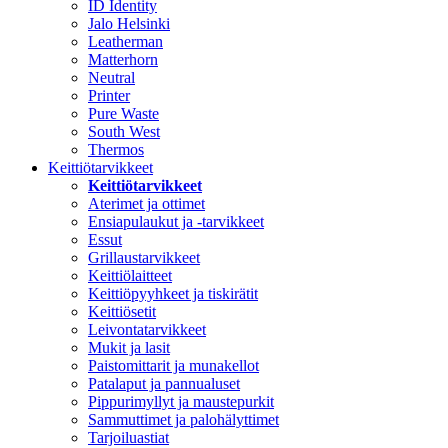
ID Identity
Jalo Helsinki
Leatherman
Matterhorn
Neutral
Printer
Pure Waste
South West
Thermos
Keittiötarvikkeet
Keittiötarvikkeet
Aterimet ja ottimet
Ensiapulaukut ja -tarvikkeet
Essut
Grillaustarvikkeet
Keittiölaitteet
Keittiöpyyhkeet ja tiskirätit
Keittiösetit
Leivontatarvikkeet
Mukit ja lasit
Paistomittarit ja munakellot
Patalaput ja pannualuset
Pippurimyllyt ja maustepurkit
Sammuttimet ja palohälyttimet
Tarjoiluastiat