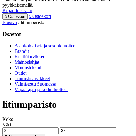
pyyhkäisemällä.
Kirjaudu sisään
0
Ostoskori
0
Ostoskori
Etusivu
/
litiumparisto
Osastot
Ajankohtaiset- ja sesonkituotteet
Brändit
Keittiötarvikkeet
Mainoslahjat
Mainostekstiilit
Outlet
Toimistotarvikkeet
Valmistettu Suomessa
Vapaa-ajan ja kodin tuotteet
litiumparisto
Koko
Väri