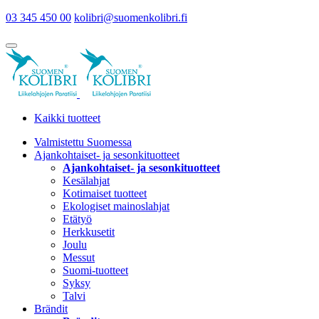
03 345 450 00
kolibri@suomenkolibri.fi
Kaikki tuotteet
Valmistettu Suomessa
Ajankohtaiset- ja sesonkituotteet
Ajankohtaiset- ja sesonkituotteet
Kesälahjat
Kotimaiset tuotteet
Ekologiset mainoslahjat
Etätyö
Herkkusetit
Joulu
Messut
Suomi-tuotteet
Syksy
Talvi
Brändit