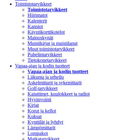
Toimistotarvikkeet
Toimistotarvikkeet
Hiirimatot
Kalenterit
Kansiot
Käyntikorttikotelot
Mainoskynät
Muistikirjat ja muistilaput
Muut toimistotarvikkeet
Puhelintarvikkeet
Tietokonetarvikkeet
Vapaa-ajan ja kodin tuotteet
Vapaa-ajan ja kodin tuotteet
Liikunta ja urheilu
Askelmittarit ja sykemittarit
Golf-tarvikkeet
Kaiuttimet, kuulokkeet ja radiot
Hyvinvointi
Kirjat
Korut ja kellot
Kuksat
Kynttilät ja lyhdyt
Lämpömittarit
Lompakot
Matkatarvikkeet