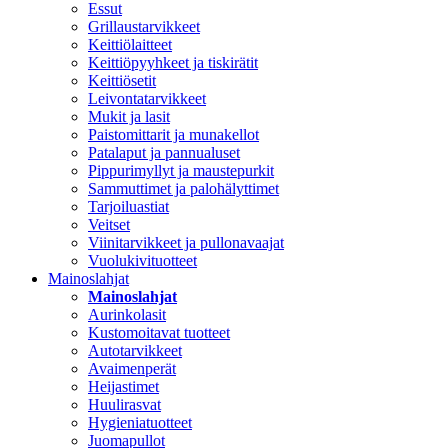
Essut
Grillaustarvikkeet
Keittiölaitteet
Keittiöpyyhkeet ja tiskirätit
Keittiösetit
Leivontatarvikkeet
Mukit ja lasit
Paistomittarit ja munakellot
Patalaput ja pannualuset
Pippurimyllyt ja maustepurkit
Sammuttimet ja palohälyttimet
Tarjoiluastiat
Veitset
Viinitarvikkeet ja pullonavaajat
Vuolukivituotteet
Mainoslahjat
Mainoslahjat
Aurinkolasit
Kustomoitavat tuotteet
Autotarvikkeet
Avaimenperät
Heijastimet
Huulirasvat
Hygieniatuotteet
Juomapullot