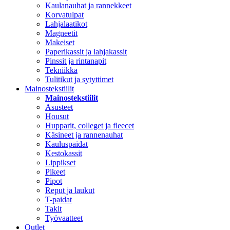
Kaulanauhat ja rannekkeet
Korvatulpat
Lahjalaatikot
Magneetit
Makeiset
Paperikassit ja lahjakassit
Pinssit ja rintanapit
Tekniikka
Tulitikut ja sytyttimet
Mainostekstiilit
Mainostekstiilit
Asusteet
Housut
Hupparit, colleget ja fleecet
Käsineet ja rannenauhat
Kauluspaidat
Kestokassit
Lippikset
Pikeet
Pipot
Reput ja laukut
T-paidat
Takit
Työvaatteet
Outlet