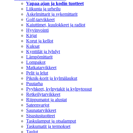
Vapaa-ajan ja kodin tuotteet
Liikunta ja urheilu
Askelmittarit ja sykemittarit
Golf-tarvikkeet
Kaiuttimet, kuulokkeet ja radiot
Hyvinvointi
Kirjat
Korut ja kellot
Kuksat
Kynttilät ja lyhdyt
Lämpömittarit
Lompakot
Matkatarvikkeet
Pelit ja lelut
Piknik-korit ja kylmälaukut
Puutarha
Pyyhkeet, kylpytakit ja kylpytossut
Retkeilytarvikkeet
Riippumatot ja alustat
Sateenvarjot
Saunatarvikkeet
Sisustustuotteet
Taskulamput ja otsalamput
Taskumatit ja termokset
Taulut