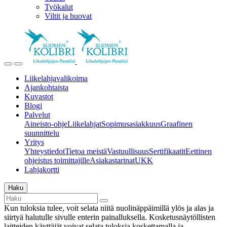
Työkalut
Viltit ja huovat
Liikelahjavalikoima
Ajankohtaista
Kuvastot
Blogi
Palvelut
Aineisto-ohje
Liikelahjat
Sopimusasiakkuus
Graafinen
suunnittelu
Yritys
Yhteystiedot
Tietoa meistä
Vastuullisuus
Sertifikaatit
Eettinen
ohjeistus toimittajille
Asiakastarinat
UKK
Lahjakortti
Haku
Kun tuloksia tulee, voit selata niitä nuolinäppäimillä ylös ja alas ja
siirtyä halutulle sivulle enterin painalluksella. Kosketusnäytöllisten
laitteiden käyttäjät voivat selata tuloksia koskettamalla ja