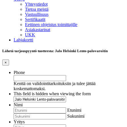
Yhteystiedot
Tietoa meistä
Vastuullisuus
Sertifikaatit
Eettinen ohjeistus toimittajille
Asiakastarinat
UKK
Lahjakortti
Lähetä tarjouspyyntö tuotteesta: Jalo Helsinki Lento-palovaroitin
×
Phone
Kenttä on validointitarkoituksiin ja tulee jättää
koskemattomaksi.
This field is hidden when viewing the form
Nimi
Etunimi
Sukunimi
Yritys