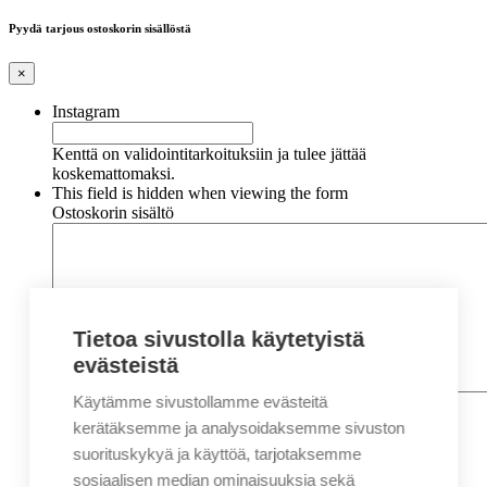
Pyydä tarjous ostoskorin sisällöstä
×
Instagram
Kenttä on validointitarkoituksiin ja tulee jättää
koskemattomaksi.
This field is hidden when viewing the form
Ostoskorin sisältö
Tietoa sivustolla käytetyistä
evästeistä
Käytämme sivustollamme evästeitä
Nimi
*
Etunimi
kerätäksemme ja analysoidaksemme sivuston
Sukunimi
suorituskykyä ja käyttöä, tarjotaksemme
Yritys
sosiaalisen median ominaisuuksia sekä