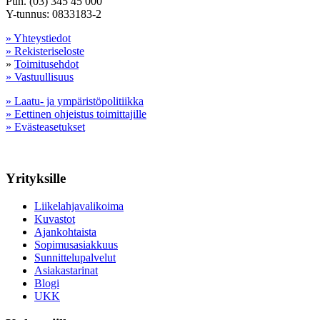
Puh. (03) 345 45 000
Y-tunnus: 0833183-2
» Yhteystiedot
» Rekisteriseloste
»
Toimitusehdot
» Vastuullisuus
» Laatu- ja ympäristöpolitiikka
» Eettinen ohjeistus toimittajille
» Evästeasetukset
Yrityksille
Liikelahjavalikoima
Kuvastot
Ajankohtaista
Sopimusasiakkuus
Sunnittelupalvelut
Asiakastarinat
Blogi
UKK