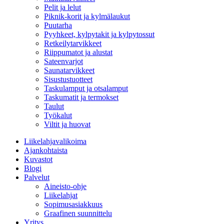
Pelit ja lelut
Piknik-korit ja kylmälaukut
Puutarha
Pyyhkeet, kylpytakit ja kylpytossut
Retkeilytarvikkeet
Riippumatot ja alustat
Sateenvarjot
Saunatarvikkeet
Sisustustuotteet
Taskulamput ja otsalamput
Taskumatit ja termokset
Taulut
Työkalut
Viltit ja huovat
Liikelahjavalikoima
Ajankohtaista
Kuvastot
Blogi
Palvelut
Aineisto-ohje
Liikelahjat
Sopimusasiakkuus
Graafinen suunnittelu
Yritys