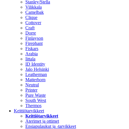
Stanley/Stella
Vilikkala
Camelbak
Clique
Cottover
Craft
Dorre
Finlayson
Firephant
Fiskars
Arabia
Iittala
ID Identity
Jalo Helsinki
Leatherman
Matterhorn
Neutral
Printer
Pure Waste
South West
Thermos
Keittiötarvikkeet
Keittiötarvikkeet
Aterimet ja ottimet
Ensiapulaukut ja -tarvikkeet