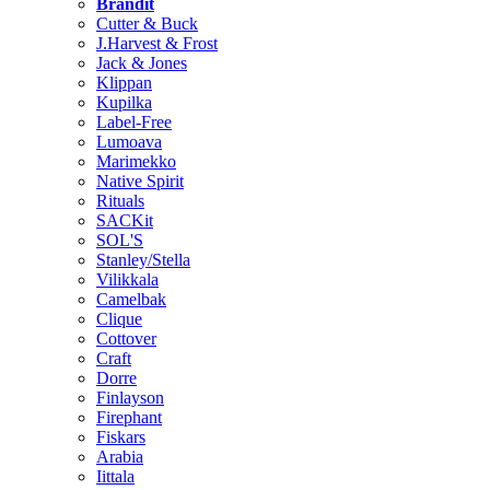
Brändit
Cutter & Buck
J.Harvest & Frost
Jack & Jones
Klippan
Kupilka
Label-Free
Lumoava
Marimekko
Native Spirit
Rituals
SACKit
SOL'S
Stanley/Stella
Vilikkala
Camelbak
Clique
Cottover
Craft
Dorre
Finlayson
Firephant
Fiskars
Arabia
Iittala