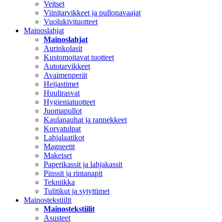
Veitset
Viinitarvikkeet ja pullonavaajat
Vuolukivituotteet
Mainoslahjat
Mainoslahjat
Aurinkolasit
Kustomoitavat tuotteet
Autotarvikkeet
Avaimenperät
Heijastimet
Huulirasvat
Hygieniatuotteet
Juomapullot
Kaulanauhat ja rannekkeet
Korvatulpat
Lahjalaatikot
Magneetit
Makeiset
Paperikassit ja lahjakassit
Pinssit ja rintanapit
Tekniikka
Tulitikut ja sytyttimet
Mainostekstiilit
Mainostekstiilit
Asusteet