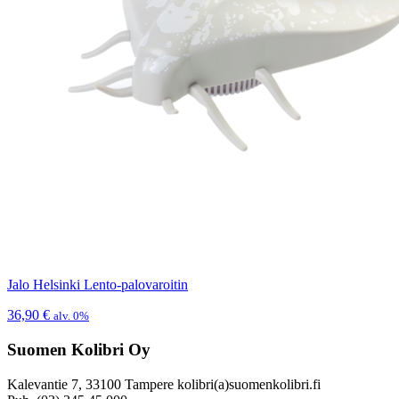
Jalo Helsinki Lento-palovaroitin
36,90
€
alv. 0%
Suomen Kolibri Oy
Kalevantie 7, 33100 Tampere kolibri(a)suomenkolibri.fi