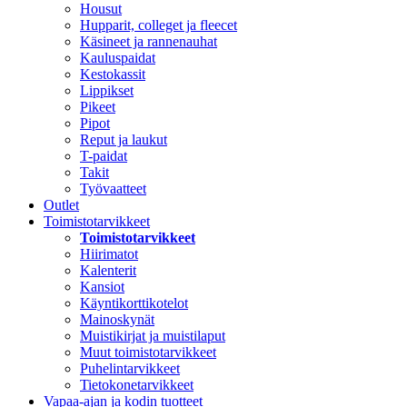
Housut
Hupparit, colleget ja fleecet
Käsineet ja rannenauhat
Kauluspaidat
Kestokassit
Lippikset
Pikeet
Pipot
Reput ja laukut
T-paidat
Takit
Työvaatteet
Outlet
Toimistotarvikkeet
Toimistotarvikkeet
Hiirimatot
Kalenterit
Kansiot
Käyntikorttikotelot
Mainoskynät
Muistikirjat ja muistilaput
Muut toimistotarvikkeet
Puhelintarvikkeet
Tietokonetarvikkeet
Vapaa-ajan ja kodin tuotteet