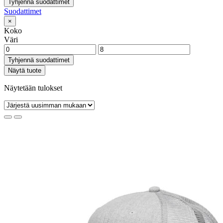
Tyhjennä suodattimet
Suodattimet
×
Koko
Väri
Tyhjennä suodattimet
Näytä tuote
Näytetään tulokset