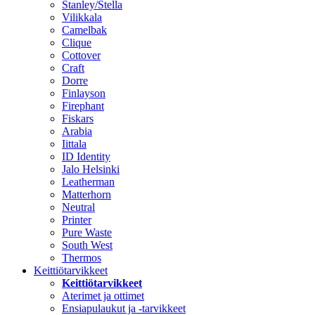
Stanley/Stella
Vilikkala
Camelbak
Clique
Cottover
Craft
Dorre
Finlayson
Firephant
Fiskars
Arabia
Iittala
ID Identity
Jalo Helsinki
Leatherman
Matterhorn
Neutral
Printer
Pure Waste
South West
Thermos
Keittiötarvikkeet
Keittiötarvikkeet
Aterimet ja ottimet
Ensiapulaukut ja -tarvikkeet