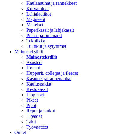
Kaulanauhat ja rannekkeet
Korvatulpat
Lahjalaatikot
Magneetit
Makeiset
Paperikassit ja lahjakassit
Pinssit ja rintanapit
Tekniikka
Tulitikut ja sytyttimet
Mainostekstiilit
Mainostekstiilit
Asusteet
Housut
Hupparit, colleget ja fleecet
Käsineet ja rannenauhat
Kauluspaidat
Kestokassit
Lippikset
Pikeet
Pipot
Reput ja laukut
T-paidat
Takit
Työvaatteet
Outlet