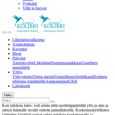
Työkalut
Viltit ja huovat
Liikelahjavalikoima
Ajankohtaista
Kuvastot
Blogi
Palvelut
Aineisto-ohje
Liikelahjat
Sopimusasiakkuus
Graafinen
suunnittelu
Yritys
Yhteystiedot
Tietoa meistä
Vastuullisuus
Sertifikaatit
Eettinen
ohjeistus toimittajille
Asiakastarinat
UKK
Lahjakortti
Haku
Kun tuloksia tulee, voit selata niitä nuolinäppäimillä ylös ja alas ja
siirtyä halutulle sivulle enterin painalluksella. Kosketusnäytöllisten
laitteiden käyttäjät voivat selata tuloksia koskettamalla ja