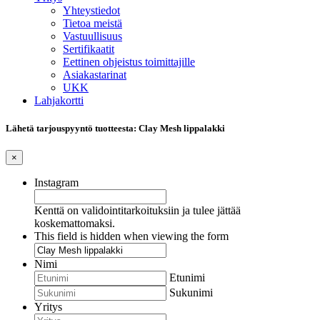
Yhteystiedot
Tietoa meistä
Vastuullisuus
Sertifikaatit
Eettinen ohjeistus toimittajille
Asiakastarinat
UKK
Lahjakortti
Lähetä tarjouspyyntö tuotteesta: Clay Mesh lippalakki
×
Instagram
Kenttä on validointitarkoituksiin ja tulee jättää
koskemattomaksi.
This field is hidden when viewing the form
Nimi
Etunimi
Sukunimi
Yritys