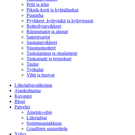
Pelit ja lelut
Piknik-korit ja kylmälaukut
Puutarha
Pyyhkeet, kylpytakit ja kylpytossut
Retkeilytarvikkeet
Riippumatot ja alustat
Sateenvarjot
Saunatarvikkeet
Sisustustuotteet
Taskulamput ja otsalamput
Taskumatit ja termokset
Taulut
Työkalut
Viltit ja huovat
Liikelahjavalikoima
Ajankohtaista
Kuvastot
Blogi
Palvelut
Aineisto-ohje
Liikelahjat
Sopimusasiakkuus
Graafinen suunnittelu
Yritys