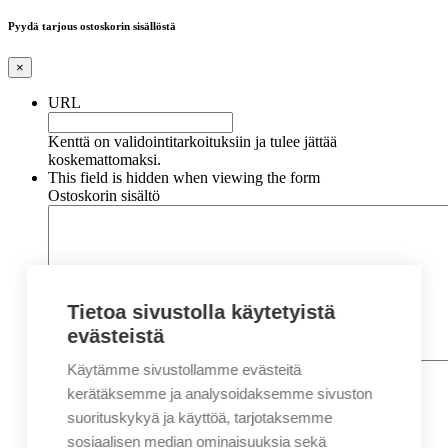
Pyydä tarjous ostoskorin sisällöstä
×
URL
Kenttä on validointitarkoituksiin ja tulee jättää
koskemattomaksi.
This field is hidden when viewing the form
Ostoskorin sisältö
Tietoa sivustolla käytetyistä
evästeistä
Käytämme sivustollamme evästeitä
Nimi
*
Etunimi
kerätäksemme ja analysoidaksemme sivuston
Sukunimi
suorituskykyä ja käyttöä, tarjotaksemme
Yritys
sosiaalisen median ominaisuuksia sekä