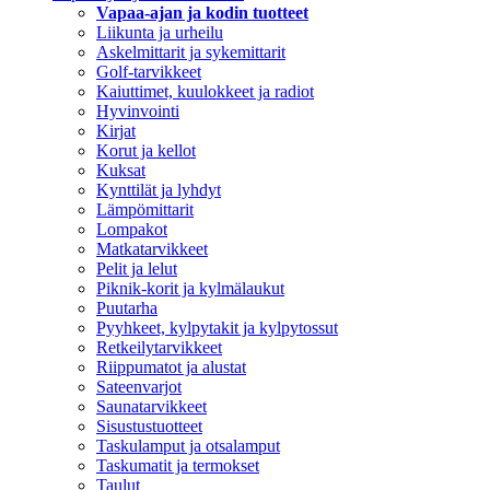
Vapaa-ajan ja kodin tuotteet
Liikunta ja urheilu
Askelmittarit ja sykemittarit
Golf-tarvikkeet
Kaiuttimet, kuulokkeet ja radiot
Hyvinvointi
Kirjat
Korut ja kellot
Kuksat
Kynttilät ja lyhdyt
Lämpömittarit
Lompakot
Matkatarvikkeet
Pelit ja lelut
Piknik-korit ja kylmälaukut
Puutarha
Pyyhkeet, kylpytakit ja kylpytossut
Retkeilytarvikkeet
Riippumatot ja alustat
Sateenvarjot
Saunatarvikkeet
Sisustustuotteet
Taskulamput ja otsalamput
Taskumatit ja termokset
Taulut