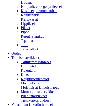
Housut
Hupparit, colleget ja fleecet
Käsineet ja rannenauhat
Kauluspaidat
Kestokassit
Lippikset
Pikeet
Pipot
Reput ja laukut
T-paidat
Takit
Työvaatteet
Outlet
Toimistotarvikkeet
Toimistotarvikkeet
Hiirimatot
Kalenterit
Kansiot
Käyntikorttikotelot
Mainoskynät
Muistikirjat ja muistilaput
Muut toimistotarvikkeet
Puhelintarvikkeet
Tietokonetarvikkeet
Vapaa-ajan ja kodin tuotteet