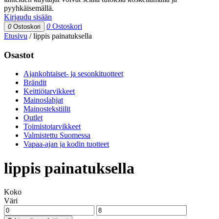
pyyhkäisemällä.
Kirjaudu sisään
0
Ostoskori
0
Ostoskori
Etusivu
/
lippis painatuksella
Osastot
Ajankohtaiset- ja sesonkituotteet
Brändit
Keittiötarvikkeet
Mainoslahjat
Mainostekstiilit
Outlet
Toimistotarvikkeet
Valmistettu Suomessa
Vapaa-ajan ja kodin tuotteet
lippis painatuksella
Koko
Väri