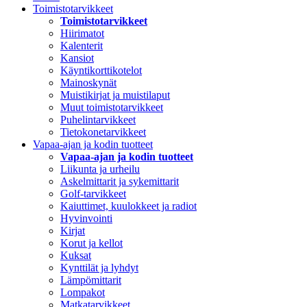
Toimistotarvikkeet
Toimistotarvikkeet
Hiirimatot
Kalenterit
Kansiot
Käyntikorttikotelot
Mainoskynät
Muistikirjat ja muistilaput
Muut toimistotarvikkeet
Puhelintarvikkeet
Tietokonetarvikkeet
Vapaa-ajan ja kodin tuotteet
Vapaa-ajan ja kodin tuotteet
Liikunta ja urheilu
Askelmittarit ja sykemittarit
Golf-tarvikkeet
Kaiuttimet, kuulokkeet ja radiot
Hyvinvointi
Kirjat
Korut ja kellot
Kuksat
Kynttilät ja lyhdyt
Lämpömittarit
Lompakot
Matkatarvikkeet