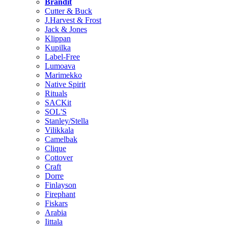
Brändit
Cutter & Buck
J.Harvest & Frost
Jack & Jones
Klippan
Kupilka
Label-Free
Lumoava
Marimekko
Native Spirit
Rituals
SACKit
SOL'S
Stanley/Stella
Vilikkala
Camelbak
Clique
Cottover
Craft
Dorre
Finlayson
Firephant
Fiskars
Arabia
Iittala