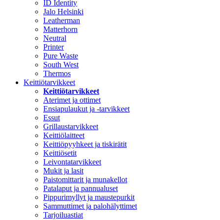
ID Identity
Jalo Helsinki
Leatherman
Matterhorn
Neutral
Printer
Pure Waste
South West
Thermos
Keittiötarvikkeet
Keittiötarvikkeet
Aterimet ja ottimet
Ensiapulaukut ja -tarvikkeet
Essut
Grillaustarvikkeet
Keittiölaitteet
Keittiöpyyhkeet ja tiskirätit
Keittiösetit
Leivontatarvikkeet
Mukit ja lasit
Paistomittarit ja munakellot
Patalaput ja pannualuset
Pippurimyllyt ja maustepurkit
Sammuttimet ja palohälyttimet
Tarjoiluastiat