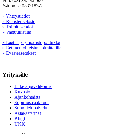
Puh. (03) 345 45 000
Y-tunnus: 0833183-2
» Yhteystiedot
» Rekisteriseloste
»
Toimitusehdot
» Vastuullisuus
» Laatu- ja ympäristöpolitiikka
» Eettinen ohjeistus toimittajille
» Evästeasetukset
Yrityksille
Liikelahjavalikoima
Kuvastot
Ajankohtaista
Sopimusasiakkuus
Sunnittelupalvelut
Asiakastarinat
Blogi
UKK