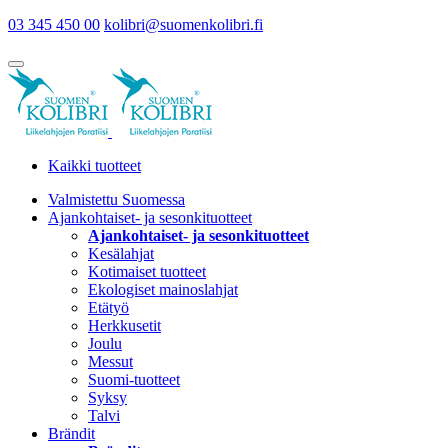
03 345 450 00
kolibri@suomenkolibri.fi
Kaikki tuotteet
Valmistettu Suomessa
Ajankohtaiset- ja sesonkituotteet
Ajankohtaiset- ja sesonkituotteet
Kesälahjat
Kotimaiset tuotteet
Ekologiset mainoslahjat
Etätyö
Herkkusetit
Joulu
Messut
Suomi-tuotteet
Syksy
Talvi
Brändit