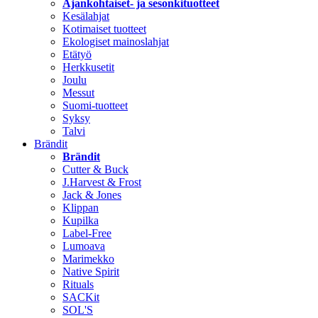
Ajankohtaiset- ja sesonkituotteet
Kesälahjat
Kotimaiset tuotteet
Ekologiset mainoslahjat
Etätyö
Herkkusetit
Joulu
Messut
Suomi-tuotteet
Syksy
Talvi
Brändit
Brändit
Cutter & Buck
J.Harvest & Frost
Jack & Jones
Klippan
Kupilka
Label-Free
Lumoava
Marimekko
Native Spirit
Rituals
SACKit
SOL'S