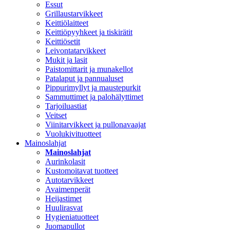
Essut
Grillaustarvikkeet
Keittiölaitteet
Keittiöpyyhkeet ja tiskirätit
Keittiösetit
Leivontatarvikkeet
Mukit ja lasit
Paistomittarit ja munakellot
Patalaput ja pannualuset
Pippurimyllyt ja maustepurkit
Sammuttimet ja palohälyttimet
Tarjoiluastiat
Veitset
Viinitarvikkeet ja pullonavaajat
Vuolukivituotteet
Mainoslahjat
Mainoslahjat
Aurinkolasit
Kustomoitavat tuotteet
Autotarvikkeet
Avaimenperät
Heijastimet
Huulirasvat
Hygieniatuotteet
Juomapullot