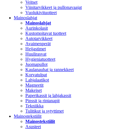
Veitset
Viinitarvikkeet ja pullonavaajat
Vuolukivituotteet
Mainoslahjat
Mainoslahjat
Aurinkolasit
Kustomoitavat tuotteet
Autotarvikkeet
Avaimenperät
Heijastimet
Huulirasvat
Hygieniatuotteet
Juomapullot
Kaulanauhat ja rannekkeet
Korvatulpat
Lahjalaatikot
Magneetit
Makeiset
Paperikassit ja lahjakassit
Pinssit ja rintanapit
Tekniikka
Tulitikut ja sytyttimet
Mainostekstiilit
Mainostekstiilit
Asusteet