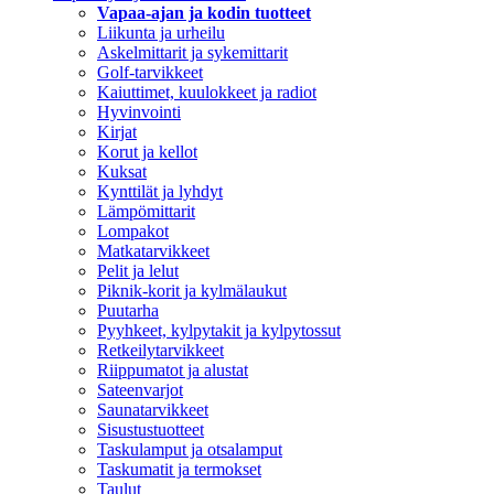
Vapaa-ajan ja kodin tuotteet
Liikunta ja urheilu
Askelmittarit ja sykemittarit
Golf-tarvikkeet
Kaiuttimet, kuulokkeet ja radiot
Hyvinvointi
Kirjat
Korut ja kellot
Kuksat
Kynttilät ja lyhdyt
Lämpömittarit
Lompakot
Matkatarvikkeet
Pelit ja lelut
Piknik-korit ja kylmälaukut
Puutarha
Pyyhkeet, kylpytakit ja kylpytossut
Retkeilytarvikkeet
Riippumatot ja alustat
Sateenvarjot
Saunatarvikkeet
Sisustustuotteet
Taskulamput ja otsalamput
Taskumatit ja termokset
Taulut