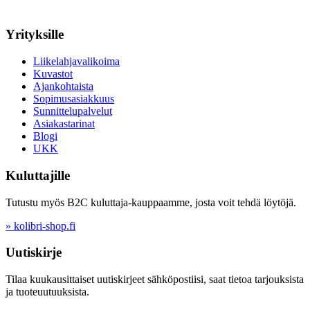
Yrityksille
Liikelahjavalikoima
Kuvastot
Ajankohtaista
Sopimusasiakkuus
Sunnittelupalvelut
Asiakastarinat
Blogi
UKK
Kuluttajille
Tutustu myös B2C kuluttaja-kauppaamme, josta voit tehdä löytöjä.
» kolibri-shop.fi
Uutiskirje
Tilaa kuukausittaiset uutiskirjeet sähköpostiisi, saat tietoa tarjouksista
ja tuoteuutuuksista.