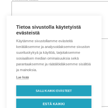
Tietoa sivustolla käytetyistä
evästeistä
Käytämme sivustollamme evästeitä
Nimi
*
Etunimi
kerätäksemme ja analysoidaksemme sivuston
Sukunimi
suorituskykyä ja käyttöä, tarjotaksemme
Yritys
sosiaalisen median ominaisuuksia sekä
parantaaksemme ja räätälöidäksemme sisältöä
Sähköposti
*
ja mainoksia.
Puhelin
*
Lue lisää
Osoitetiedot
Lähiosoite
SALLI KAIKKI EVÄSTEET
Kaupunki
Postinumero
Viesti
ESTÄ KAIKKI