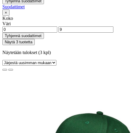
Tyhjennä suodattimet
Suodattimet
×
Koko
Väri
Tyhjennä suodattimet
Näytä 3 tuotetta
Näytetään tulokset (3 kpl)