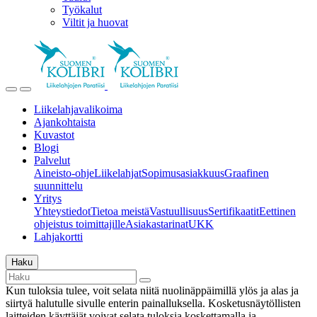
Työkalut
Viltit ja huovat
Liikelahjavalikoima
Ajankohtaista
Kuvastot
Blogi
Palvelut
Aineisto-ohje
Liikelahjat
Sopimusasiakkuus
Graafinen
suunnittelu
Yritys
Yhteystiedot
Tietoa meistä
Vastuullisuus
Sertifikaatit
Eettinen
ohjeistus toimittajille
Asiakastarinat
UKK
Lahjakortti
Haku
Kun tuloksia tulee, voit selata niitä nuolinäppäimillä ylös ja alas ja
siirtyä halutulle sivulle enterin painalluksella. Kosketusnäytöllisten
laitteiden käyttäjät voivat selata tuloksia koskettamalla ja