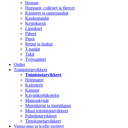
Housut
Hupparit, colleget ja fleecet
Käsineet ja rannenauhat
Kauluspaidat
Kestokassit
Lippikset
Pikeet
Pipot
Reput ja laukut
T-paidat
Takit
Työvaatteet
Outlet
Toimistotarvikkeet
Toimistotarvikkeet
Hiirimatot
Kalenterit
Kansiot
Käyntikorttikotelot
Mainoskynät
Muistikirjat ja muistilaput
Muut toimistotarvikkeet
Puhelintarvikkeet
Tietokonetarvikkeet
Vapaa-ajan ja kodin tuotteet