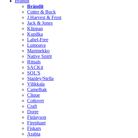
Brändit
Brändit
Cutter & Buck
J.Harvest & Frost
Jack & Jones
Klippan
Kupilka
Label-Free
Lumoava
Marimekko
Native Spirit
Rituals
SACKit
SOL'S
Stanley/Stella
Vilikkala
Camelbak
Clique
Cottover
Craft
Dorre
Finlayson
Firephant
Fiskars
Arabia