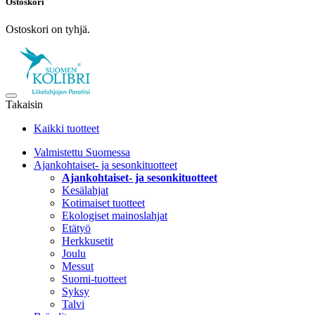
Ostoskori
Ostoskori on tyhjä.
Takaisin
Kaikki tuotteet
Valmistettu Suomessa
Ajankohtaiset- ja sesonkituotteet
Ajankohtaiset- ja sesonkituotteet
Kesälahjat
Kotimaiset tuotteet
Ekologiset mainoslahjat
Etätyö
Herkkusetit
Joulu
Messut
Suomi-tuotteet
Syksy
Talvi