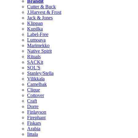
Brändit
Cutter & Buck
J.Harvest & Frost
Jack & Jones
Klippan
Kupilka
Label-Free
Lumoava
Marimekko
Native Spirit
Rituals
SACKit
SOL'S
Stanley/Stella
Vilikkala
Camelbak
Clique
Cottover
Craft
Dorre
Finlayson
Firephant
Fiskars
Arabia
Iittala