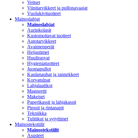
Veitset
Viinitarvikkeet ja pullonavaajat
Vuolukivituotteet
Mainoslahjat
Mainoslahjat
Aurinkolasit
Kustomoitavat tuotteet
Autotarvikkeet
Avaimenperät
Heijastimet
Huulirasvat
Hygieniatuotteet
Juomapullot
Kaulanauhat ja rannekkeet
Korvatulpat
Lahjalaatikot
Magneetit
Makeiset
Paperikassit ja lahjakassit
Pinssit ja rintanapit
Tekniikka
Tulitikut ja sytyttimet
Mainostekstiilit
Mainostekstiilit
Asusteet