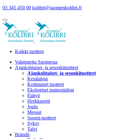
03 345 450 00
kolibri@suomenkolibri.fi
Kaikki tuotteet
Valmistettu Suomessa
Ajankohtaiset- ja sesonkituotteet
Ajankohtaiset- ja sesonkituotteet
Kesälahjat
Kotimaiset tuotteet
Ekologiset mainoslahjat
Etätyö
Herkkusetit
Joulu
Messut
Suomi-tuotteet
Syksy
Talvi
Brändit