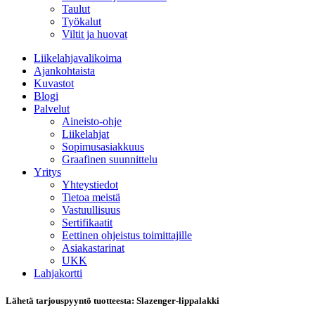
Taulut
Työkalut
Viltit ja huovat
Liikelahjavalikoima
Ajankohtaista
Kuvastot
Blogi
Palvelut
Aineisto-ohje
Liikelahjat
Sopimusasiakkuus
Graafinen suunnittelu
Yritys
Yhteystiedot
Tietoa meistä
Vastuullisuus
Sertifikaatit
Eettinen ohjeistus toimittajille
Asiakastarinat
UKK
Lahjakortti
Lähetä tarjouspyyntö tuotteesta: Slazenger-lippalakki