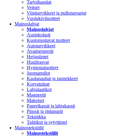
Tarjoiluastiat
Veitset
Viinitarvikkeet ja pullonavaajat
Vuolukivituotteet
Mainoslahjat
Mainoslahjat
Aurinkolasit
Kustomoitavat tuotteet
Autotarvikkeet
Avaimenperät
Heijastimet
Huulirasvat
Hygieniatuotteet
Juomapullot
Kaulanauhat ja rannekkeet
Korvatulpat
Lahjalaatikot
Magneetit
Makeiset
Paperikassit ja lahjakassit
Pinssit ja rintanapit
Tekniikka
Tulitikut ja sytyttimet
Mainostekstiilit
Mainostekstiilit