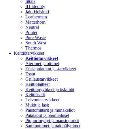
Iittala
ID Identity
Jalo Helsinki
Leatherman
Matterhorn
Neutral
Printer
Pure Waste
South West
Thermos
Keittiötarvikkeet
Keittiötarvikkeet
Aterimet ja ottimet
Ensiapulaukut ja -tarvikkeet
Essut
Grillaustarvikkeet
Keittiölaitteet
Keittiöpyyhkeet ja tiskirätit
Keittiösetit
Leivontatarvikkeet
Mukit ja lasit
Paistomittarit ja munakellot
Patalaput ja pannualuset
Pippurimyllyt ja maustepurkit
Sammuttimet ja palohälyttimet