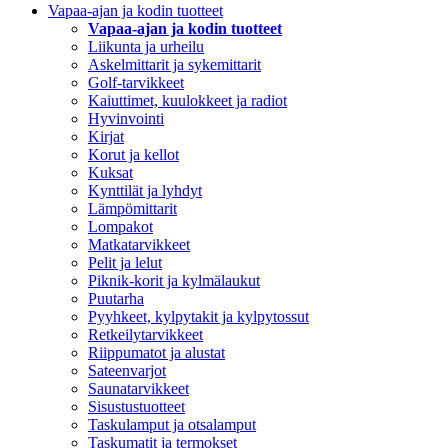
Vapaa-ajan ja kodin tuotteet
Vapaa-ajan ja kodin tuotteet
Liikunta ja urheilu
Askelmittarit ja sykemittarit
Golf-tarvikkeet
Kaiuttimet, kuulokkeet ja radiot
Hyvinvointi
Kirjat
Korut ja kellot
Kuksat
Kynttilät ja lyhdyt
Lämpömittarit
Lompakot
Matkatarvikkeet
Pelit ja lelut
Piknik-korit ja kylmälaukut
Puutarha
Pyyhkeet, kylpytakit ja kylpytossut
Retkeilytarvikkeet
Riippumatot ja alustat
Sateenvarjot
Saunatarvikkeet
Sisustustuotteet
Taskulamput ja otsalamput
Taskumatit ja termokset