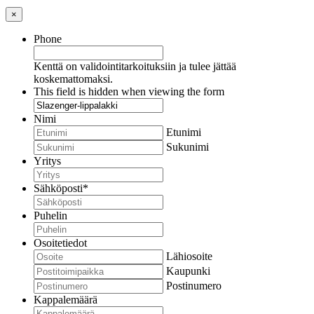
×
Phone
Kenttä on validointitarkoituksiin ja tulee jättää
koskemattomaksi.
This field is hidden when viewing the form
Nimi
Etunimi
Sukunimi
Yritys
Sähköposti
*
Puhelin
Osoitetiedot
Lähiosoite
Kaupunki
Postinumero
Kappalemäärä