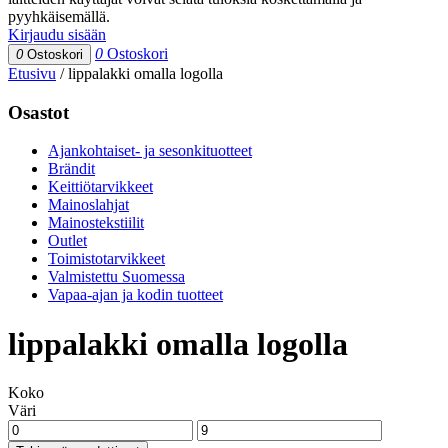
pyyhkäisemällä.
Kirjaudu sisään
0
Ostoskori
0
Ostoskori
Etusivu
/
lippalakki omalla logolla
Osastot
Ajankohtaiset- ja sesonkituotteet
Brändit
Keittiötarvikkeet
Mainoslahjat
Mainostekstiilit
Outlet
Toimistotarvikkeet
Valmistettu Suomessa
Vapaa-ajan ja kodin tuotteet
lippalakki omalla logolla
Koko
Väri