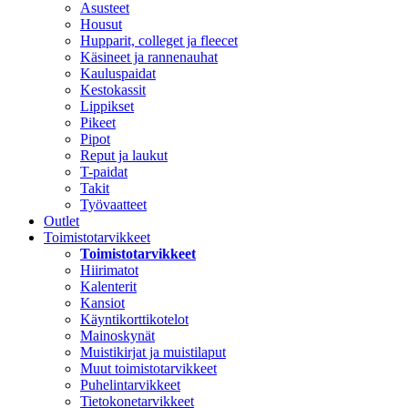
Asusteet
Housut
Hupparit, colleget ja fleecet
Käsineet ja rannenauhat
Kauluspaidat
Kestokassit
Lippikset
Pikeet
Pipot
Reput ja laukut
T-paidat
Takit
Työvaatteet
Outlet
Toimistotarvikkeet
Toimistotarvikkeet
Hiirimatot
Kalenterit
Kansiot
Käyntikorttikotelot
Mainoskynät
Muistikirjat ja muistilaput
Muut toimistotarvikkeet
Puhelintarvikkeet
Tietokonetarvikkeet