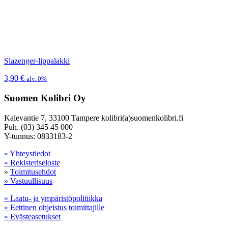
Slazenger-lippalakki
3,90
€
alv. 0%
Suomen Kolibri Oy
Kalevantie 7, 33100 Tampere kolibri(a)suomenkolibri.fi
Puh. (03) 345 45 000
Y-tunnus: 0833183-2
» Yhteystiedot
» Rekisteriseloste
»
Toimitusehdot
» Vastuullisuus
» Laatu- ja ympäristöpolitiikka
» Eettinen ohjeistus toimittajille
» Evästeasetukset