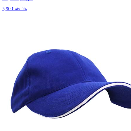
5,90
€
alv. 0%