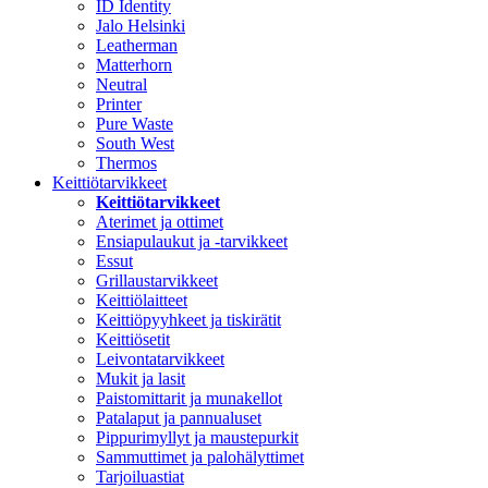
ID Identity
Jalo Helsinki
Leatherman
Matterhorn
Neutral
Printer
Pure Waste
South West
Thermos
Keittiötarvikkeet
Keittiötarvikkeet
Aterimet ja ottimet
Ensiapulaukut ja -tarvikkeet
Essut
Grillaustarvikkeet
Keittiölaitteet
Keittiöpyyhkeet ja tiskirätit
Keittiösetit
Leivontatarvikkeet
Mukit ja lasit
Paistomittarit ja munakellot
Patalaput ja pannualuset
Pippurimyllyt ja maustepurkit
Sammuttimet ja palohälyttimet
Tarjoiluastiat