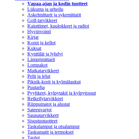
Vapaa-ajan ja kodin tuotteet
Liikunta ja urheilu
Askelmittarit ja sykemittarit
Golf-tarvikkeet
Kaiuttimet, kuulokkeet ja radiot
Hyvinvointi
Kirjat
Korut ja kellot
Kuksat
Kynttilät ja lyhdyt
Lämpömittarit
Lompakot
Matkatarvikkeet
Pelit ja lelut
Piknik-korit ja kylmälaukut
Puutarha
Pyyhkeet, kylpytakit ja kylpytossut
Retkeilytarvikkeet
Riippumatot ja alustat
Sateenvarjot
Saunatarvikkeet
Sisustustuotteet
Taskulamput ja otsalamput
Taskumatit ja termokset
Taulut