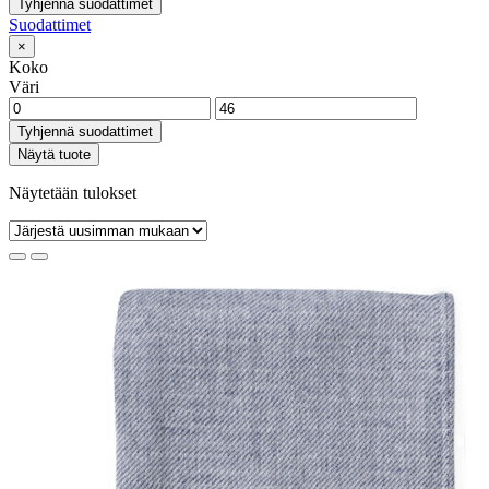
Tyhjennä suodattimet
Suodattimet
×
Koko
Väri
Tyhjennä suodattimet
Näytä tuote
Näytetään tulokset