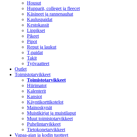
Housut
Hupparit, colleget ja fleecet
Käsineet ja rannenauhat
Kauluspaidat
Kestokassit
Lippikset
Pikeet
Pipot
Reput ja laukut
T-paidat
Takit
Työvaatteet
Outlet
Toimistotarvikkeet
Toimistotarvikkeet
Hiirimatot
Kalenterit
Kansiot
Käyntikorttikotelot
Mainoskynät
Muistikirjat ja muistilaput
Muut toimistotarvikkeet
Puhelintarvikkeet
Tietokonetarvikkeet
Vapaa-ajan ja kodin tuotteet