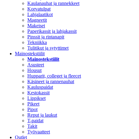
Kaulanauhat ja rannekkeet
Korvatulpat
Lahjalaatikot
Magneetit
Makeiset
Paperikassit ja lahjakassit
Pinssit ja rintanapit
Tekniikka
Tulitikut ja sytyttimet
Mainostekstiilit
Mainostekstiilit
Asusteet
Housut
Hupparit, colleget ja fleecet
Käsineet ja rannenauhat
Kauluspaidat
Kestokassit
Lippikset
Pikeet
Pipot
Reput ja laukut
T-paidat
Takit
Työvaatteet
Outlet