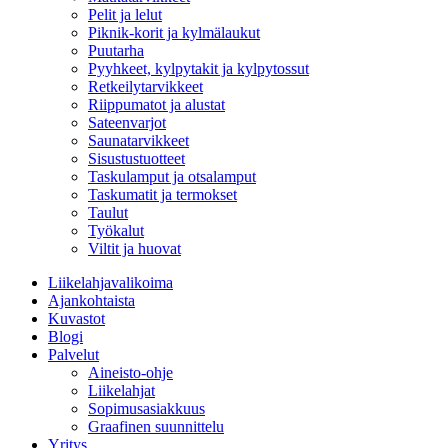
Pelit ja lelut
Piknik-korit ja kylmälaukut
Puutarha
Pyyhkeet, kylpytakit ja kylpytossut
Retkeilytarvikkeet
Riippumatot ja alustat
Sateenvarjot
Saunatarvikkeet
Sisustustuotteet
Taskulamput ja otsalamput
Taskumatit ja termokset
Taulut
Työkalut
Viltit ja huovat
Liikelahjavalikoima
Ajankohtaista
Kuvastot
Blogi
Palvelut
Aineisto-ohje
Liikelahjat
Sopimusasiakkuus
Graafinen suunnittelu
Yritys