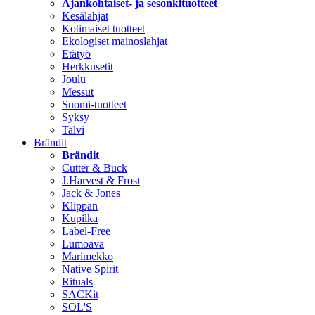
Ajankohtaiset- ja sesonkituotteet
Kesälahjat
Kotimaiset tuotteet
Ekologiset mainoslahjat
Etätyö
Herkkusetit
Joulu
Messut
Suomi-tuotteet
Syksy
Talvi
Brändit
Brändit
Cutter & Buck
J.Harvest & Frost
Jack & Jones
Klippan
Kupilka
Label-Free
Lumoava
Marimekko
Native Spirit
Rituals
SACKit
SOL'S