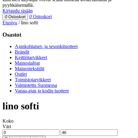
pyyhkäisemällä.
Kirjaudu sisään
0
Ostoskori
0
Ostoskori
Etusivu
/
lino softi
Osastot
Ajankohtaiset- ja sesonkituotteet
Brändit
Keittiötarvikkeet
Mainoslahjat
Mainostekstiilit
Outlet
Toimistotarvikkeet
Valmistettu Suomessa
Vapaa-ajan ja kodin tuotteet
lino softi
Koko
Väri