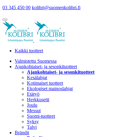
03 345 450 00
kolibri@suomenkolibri.fi
Kaikki tuotteet
Valmistettu Suomessa
Ajankohtaiset- ja sesonkituotteet
Ajankohtaiset- ja sesonkituotteet
Kesälahjat
Kotimaiset tuotteet
Ekologiset mainoslahjat
Etätyö
Herkkusetit
Joulu
Messut
Suomi-tuotteet
Syksy
Talvi
Brändit