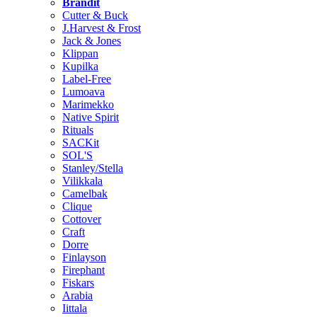
Brändit
Cutter & Buck
J.Harvest & Frost
Jack & Jones
Klippan
Kupilka
Label-Free
Lumoava
Marimekko
Native Spirit
Rituals
SACKit
SOL'S
Stanley/Stella
Vilikkala
Camelbak
Clique
Cottover
Craft
Dorre
Finlayson
Firephant
Fiskars
Arabia
Iittala