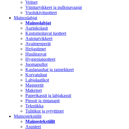
Veitset
Viinitarvikkeet ja pullonavaajat
Vuolukivituotteet
Mainoslahjat
Mainoslahjat
Aurinkolasit
Kustomoitavat tuotteet
Autotarvikkeet
Avaimenperät
Heijastimet
Huulirasvat
Hygieniatuotteet
Juomapullot
Kaulanauhat ja rannekkeet
Korvatulpat
Lahjalaatikot
Magneetit
Makeiset
Paperikassit ja lahjakassit
Pinssit ja rintanapit
Tekniikka
Tulitikut ja sytyttimet
Mainostekstiilit
Mainostekstiilit
Asusteet