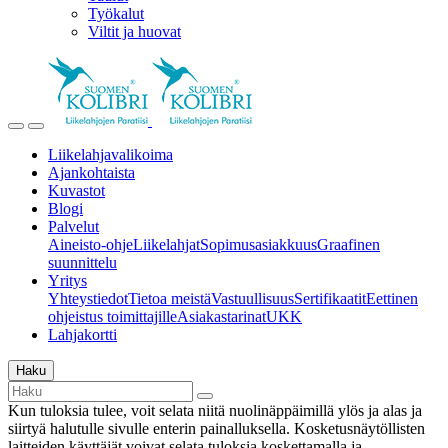
Työkalut
Viltit ja huovat
Liikelahjavalikoima
Ajankohtaista
Kuvastot
Blogi
Palvelut
Aineisto-ohje
Liikelahjat
Sopimusasiakkuus
Graafinen
suunnittelu
Yritys
Yhteystiedot
Tietoa meistä
Vastuullisuus
Sertifikaatit
Eettinen
ohjeistus toimittajille
Asiakastarinat
UKK
Lahjakortti
Haku
Kun tuloksia tulee, voit selata niitä nuolinäppäimillä ylös ja alas ja
siirtyä halutulle sivulle enterin painalluksella. Kosketusnäytöllisten
laitteiden käyttäjät voivat selata tuloksia koskettamalla ja