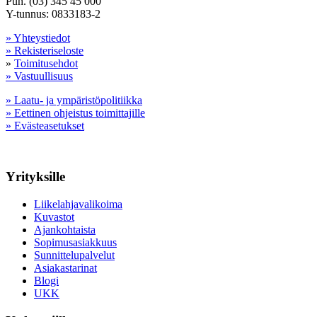
Puh. (03) 345 45 000
Y-tunnus: 0833183-2
» Yhteystiedot
» Rekisteriseloste
»
Toimitusehdot
» Vastuullisuus
» Laatu- ja ympäristöpolitiikka
» Eettinen ohjeistus toimittajille
» Evästeasetukset
Yrityksille
Liikelahjavalikoima
Kuvastot
Ajankohtaista
Sopimusasiakkuus
Sunnittelupalvelut
Asiakastarinat
Blogi
UKK