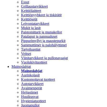
Essut
Grillaustarvikkeet
Keittiölaitteet
Keittiöpyyhkeet ja tiskirätit
Keittiösetit
Leivontatarvikkeet
Mukit ja lasit
Paistomittarit ja munakellot
Patalaput ja pannualuset
Pippurimyllyt ja maustepurkit
Sammuttimet ja palohälyttimet
Tarjoiluastiat
Veitset
Viinitarvikkeet ja pullonavaajat
Vuolukivituotteet
Mainoslahjat
Mainoslahjat
Aurinkolasit
Kustomoitavat tuotteet
Autotarvikkeet
Avaimenperät
Heijastimet
Huulirasvat
Hygieniatuotteet
Juomapullot