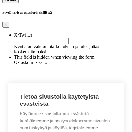
Pyydä tarjous ostoskorin sisällöstä
×
X/Twitter
Kenttä on validointitarkoituksiin ja tulee jättää
koskemattomaksi.
This field is hidden when viewing the form
Ostoskorin sisältö
Tietoa sivustolla käytetyistä
evästeistä
Käytämme sivustollamme evästeitä
Nimi
*
Etunimi
kerätäksemme ja analysoidaksemme sivuston
Sukunimi
suorituskykyä ja käyttöä, tarjotaksemme