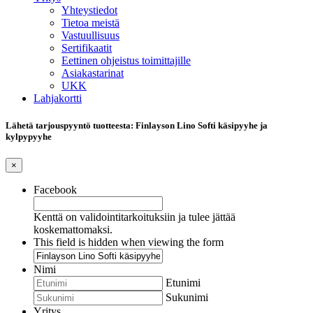
Yhteystiedot
Tietoa meistä
Vastuullisuus
Sertifikaatit
Eettinen ohjeistus toimittajille
Asiakastarinat
UKK
Lahjakortti
Lähetä tarjouspyyntö tuotteesta: Finlayson Lino Softi käsipyyhe ja
kylpypyyhe
×
Facebook
Kenttä on validointitarkoituksiin ja tulee jättää
koskemattomaksi.
This field is hidden when viewing the form
Nimi
Etunimi
Sukunimi
Yritys