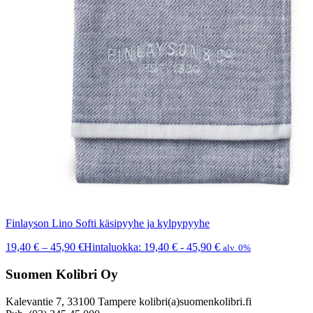
Finlayson Lino Softi käsipyyhe ja kylpypyyhe
19,40
€
–
45,90
€
Hintaluokka: 19,40 € - 45,90 €
alv. 0%
Suomen Kolibri Oy
Kalevantie 7, 33100 Tampere kolibri(a)suomenkolibri.fi