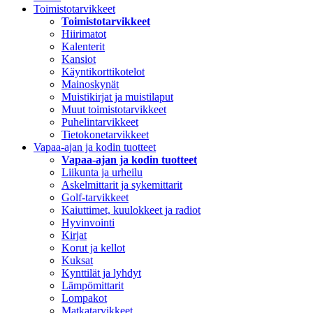
Toimistotarvikkeet
Toimistotarvikkeet
Hiirimatot
Kalenterit
Kansiot
Käyntikorttikotelot
Mainoskynät
Muistikirjat ja muistilaput
Muut toimistotarvikkeet
Puhelintarvikkeet
Tietokonetarvikkeet
Vapaa-ajan ja kodin tuotteet
Vapaa-ajan ja kodin tuotteet
Liikunta ja urheilu
Askelmittarit ja sykemittarit
Golf-tarvikkeet
Kaiuttimet, kuulokkeet ja radiot
Hyvinvointi
Kirjat
Korut ja kellot
Kuksat
Kynttilät ja lyhdyt
Lämpömittarit
Lompakot
Matkatarvikkeet