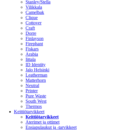
Stanley/Stella
Vilikkala
Camelbak
Clique
Cottover
Craft
Dorre
Finlayson
Firephant
Fiskars
Arabia
Iittala
ID Identity
Jalo Helsinki
Leatherman
Matterhorn
Neutral
Printer
Pure Waste
South West
Thermos
Keittiötarvikkeet
Keittiötarvikkeet
Aterimet ja ottimet
Ensiapulaukut ja -tarvikkeet