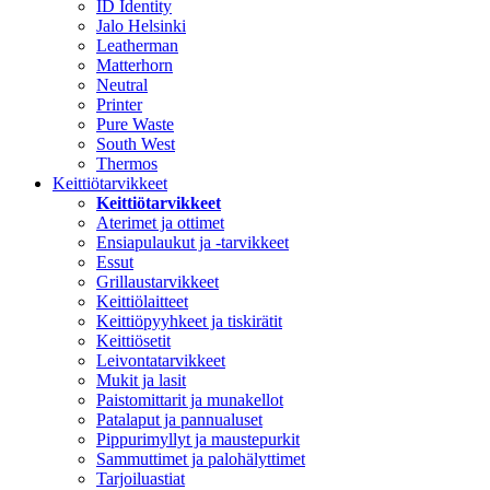
ID Identity
Jalo Helsinki
Leatherman
Matterhorn
Neutral
Printer
Pure Waste
South West
Thermos
Keittiötarvikkeet
Keittiötarvikkeet
Aterimet ja ottimet
Ensiapulaukut ja -tarvikkeet
Essut
Grillaustarvikkeet
Keittiölaitteet
Keittiöpyyhkeet ja tiskirätit
Keittiösetit
Leivontatarvikkeet
Mukit ja lasit
Paistomittarit ja munakellot
Patalaput ja pannualuset
Pippurimyllyt ja maustepurkit
Sammuttimet ja palohälyttimet
Tarjoiluastiat