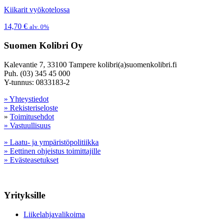
Kiikarit vyökotelossa
14,70
€
alv. 0%
Suomen Kolibri Oy
Kalevantie 7, 33100 Tampere kolibri(a)suomenkolibri.fi
Puh. (03) 345 45 000
Y-tunnus: 0833183-2
» Yhteystiedot
» Rekisteriseloste
»
Toimitusehdot
» Vastuullisuus
» Laatu- ja ympäristöpolitiikka
» Eettinen ohjeistus toimittajille
» Evästeasetukset
Yrityksille
Liikelahjavalikoima