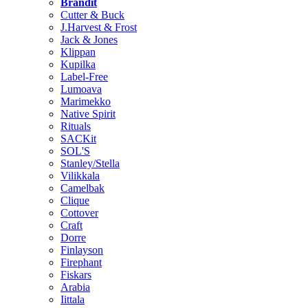
Brändit
Cutter & Buck
J.Harvest & Frost
Jack & Jones
Klippan
Kupilka
Label-Free
Lumoava
Marimekko
Native Spirit
Rituals
SACKit
SOL'S
Stanley/Stella
Vilikkala
Camelbak
Clique
Cottover
Craft
Dorre
Finlayson
Firephant
Fiskars
Arabia
Iittala