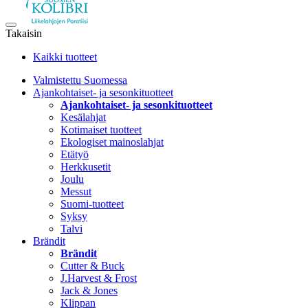
Takaisin
Kaikki tuotteet
Valmistettu Suomessa
Ajankohtaiset- ja sesonkituotteet
Ajankohtaiset- ja sesonkituotteet
Kesälahjat
Kotimaiset tuotteet
Ekologiset mainoslahjat
Etätyö
Herkkusetit
Joulu
Messut
Suomi-tuotteet
Syksy
Talvi
Brändit
Brändit
Cutter & Buck
J.Harvest & Frost
Jack & Jones
Klippan