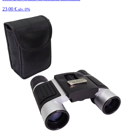
23,00
€
alv. 0%