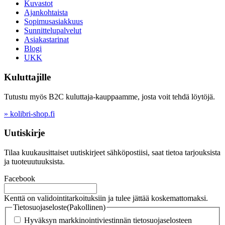
Kuvastot
Ajankohtaista
Sopimusasiakkuus
Sunnittelupalvelut
Asiakastarinat
Blogi
UKK
Kuluttajille
Tutustu myös B2C kuluttaja-kauppaamme, josta voit tehdä löytöjä.
» kolibri-shop.fi
Uutiskirje
Tilaa kuukausittaiset uutiskirjeet sähköpostiisi, saat tietoa tarjouksista
ja tuoteuutuuksista.
Facebook
Kenttä on validointitarkoituksiin ja tulee jättää koskemattomaksi.
Tietosuojaseloste
(Pakollinen)
Hyväksyn markkinointiviestinnän tietosuojaselosteen