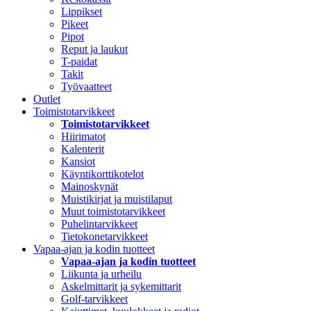
Lippikset
Pikeet
Pipot
Reput ja laukut
T-paidat
Takit
Työvaatteet
Outlet
Toimistotarvikkeet
Toimistotarvikkeet
Hiirimatot
Kalenterit
Kansiot
Käyntikorttikotelot
Mainoskynät
Muistikirjat ja muistilaput
Muut toimistotarvikkeet
Puhelintarvikkeet
Tietokonetarvikkeet
Vapaa-ajan ja kodin tuotteet
Vapaa-ajan ja kodin tuotteet
Liikunta ja urheilu
Askelmittarit ja sykemittarit
Golf-tarvikkeet