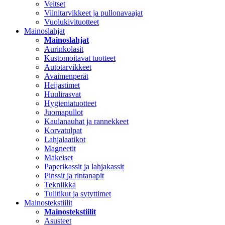
Veitset
Viinitarvikkeet ja pullonavaajat
Vuolukivituotteet
Mainoslahjat
Mainoslahjat
Aurinkolasit
Kustomoitavat tuotteet
Autotarvikkeet
Avaimenperät
Heijastimet
Huulirasvat
Hygieniatuotteet
Juomapullot
Kaulanauhat ja rannekkeet
Korvatulpat
Lahjalaatikot
Magneetit
Makeiset
Paperikassit ja lahjakassit
Pinssit ja rintanapit
Tekniikka
Tulitikut ja sytyttimet
Mainostekstiilit
Mainostekstiilit
Asusteet