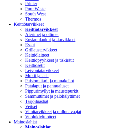
Printer
Pure Waste
South West
Thermos
Keittiötarvikkeet
Keittiötarvikkeet
Aterimet ja ottimet
Ensiapulaukut ja -tarvikkeet
Essut
Grillaustarvikkeet
Keittiölaitteet
Keittiöpyyhkeet ja tiskirätit
Keittiösetit
Leivontatarvikkeet
Mukit ja lasit
Paistomittarit ja munakellot
Patalaput ja pannualuset
Pippurimyllyt ja maustepurkit
Sammuttimet ja palohälyttimet
Tarjoiluastiat
Veitset
Viinitarvikkeet ja pullonavaajat
Vuolukivituotteet
Mainoslahjat
Mainoslahjat