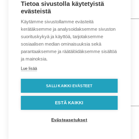
Tietoa sivustolla käytetyistä
evästeistä
Käytämme sivustollamme evästeitä
Nimi
*
Etunimi
kerätäksemme ja analysoidaksemme sivuston
Sukunimi
suorituskykyä ja käyttöä, tarjotaksemme
Yritys
sosiaalisen median ominaisuuksia sekä
parantaaksemme ja räätälöidäksemme sisältöä
Sähköposti
*
ja mainoksia.
Puhelin
*
Lue lisää
Osoitetiedot
Lähiosoite
SALLI KAIKKI EVÄSTEET
Kaupunki
Postinumero
Viesti
ESTÄ KAIKKI
Evästeasetukset