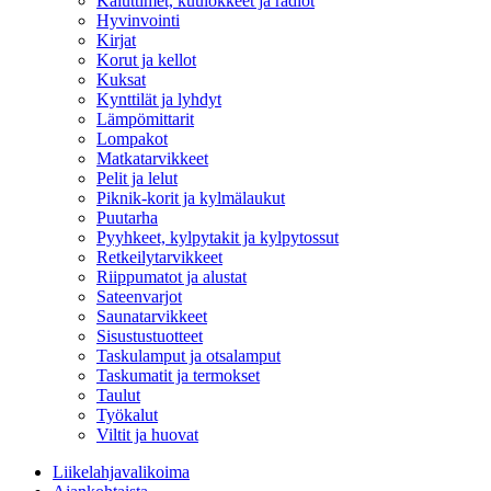
Kaiuttimet, kuulokkeet ja radiot
Hyvinvointi
Kirjat
Korut ja kellot
Kuksat
Kynttilät ja lyhdyt
Lämpömittarit
Lompakot
Matkatarvikkeet
Pelit ja lelut
Piknik-korit ja kylmälaukut
Puutarha
Pyyhkeet, kylpytakit ja kylpytossut
Retkeilytarvikkeet
Riippumatot ja alustat
Sateenvarjot
Saunatarvikkeet
Sisustustuotteet
Taskulamput ja otsalamput
Taskumatit ja termokset
Taulut
Työkalut
Viltit ja huovat
Liikelahjavalikoima