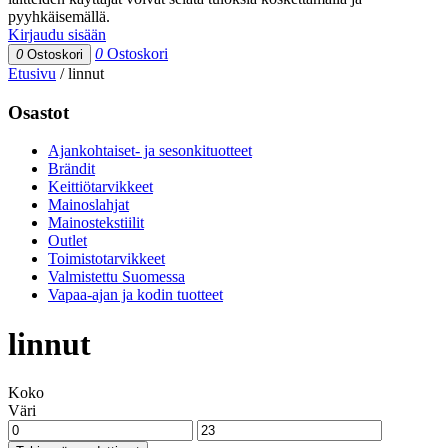
pyyhkäisemällä.
Kirjaudu sisään
0
Ostoskori
0
Ostoskori
Etusivu
/
linnut
Osastot
Ajankohtaiset- ja sesonkituotteet
Brändit
Keittiötarvikkeet
Mainoslahjat
Mainostekstiilit
Outlet
Toimistotarvikkeet
Valmistettu Suomessa
Vapaa-ajan ja kodin tuotteet
linnut
Koko
Väri