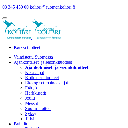
03 345 450 00
kolibri@suomenkolibri.fi
Kaikki tuotteet
Valmistettu Suomessa
Ajankohtaiset- ja sesonkituotteet
Ajankohtaiset- ja sesonkituotteet
Kesälahjat
Kotimaiset tuotteet
Ekologiset mainoslahjat
Etätyö
Herkkusetit
Joulu
Messut
Suomi-tuotteet
Syksy
Talvi
Brändit