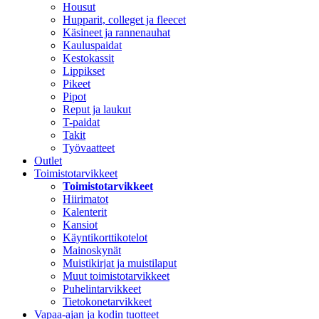
Housut
Hupparit, colleget ja fleecet
Käsineet ja rannenauhat
Kauluspaidat
Kestokassit
Lippikset
Pikeet
Pipot
Reput ja laukut
T-paidat
Takit
Työvaatteet
Outlet
Toimistotarvikkeet
Toimistotarvikkeet
Hiirimatot
Kalenterit
Kansiot
Käyntikorttikotelot
Mainoskynät
Muistikirjat ja muistilaput
Muut toimistotarvikkeet
Puhelintarvikkeet
Tietokonetarvikkeet
Vapaa-ajan ja kodin tuotteet