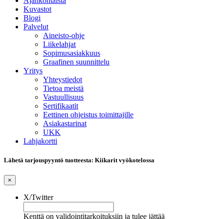
Ajankohtaista
Kuvastot
Blogi
Palvelut
Aineisto-ohje
Liikelahjat
Sopimusasiakkuus
Graafinen suunnittelu
Yritys
Yhteystiedot
Tietoa meistä
Vastuullisuus
Sertifikaatit
Eettinen ohjeistus toimittajille
Asiakastarinat
UKK
Lahjakortti
Lähetä tarjouspyyntö tuotteesta: Kiikarit vyökotelossa
×
X/Twitter
Kenttä on validointitarkoituksiin ja tulee jättää