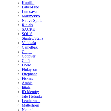
Kupilka
Label-Free
Lumoava
Marimekko
Native Spirit
Rituals
SACKit
SOL'S
Stanley/Stella
Vilikkala
Camelbak
Clique
Cottover
Craft
Dorre
Finlayson
Firephant
Fiskars
Arabia
Iittala
ID Identity
Jalo Helsinki
Leatherman
Matterhorn
Neutral