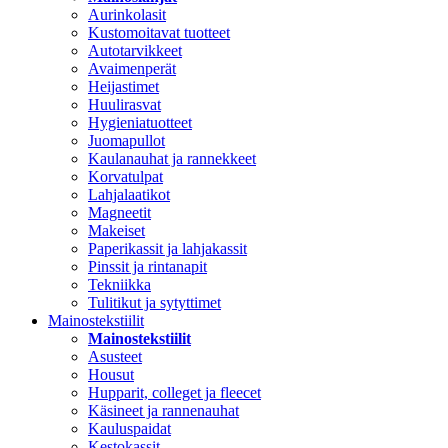
Aurinkolasit
Kustomoitavat tuotteet
Autotarvikkeet
Avaimenperät
Heijastimet
Huulirasvat
Hygieniatuotteet
Juomapullot
Kaulanauhat ja rannekkeet
Korvatulpat
Lahjalaatikot
Magneetit
Makeiset
Paperikassit ja lahjakassit
Pinssit ja rintanapit
Tekniikka
Tulitikut ja sytyttimet
Mainostekstiilit
Mainostekstiilit
Asusteet
Housut
Hupparit, colleget ja fleecet
Käsineet ja rannenauhat
Kauluspaidat
Kestokassit