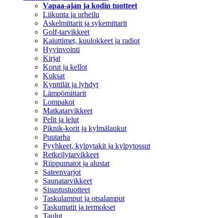
Vapaa-ajan ja kodin tuotteet
Liikunta ja urheilu
Askelmittarit ja sykemittarit
Golf-tarvikkeet
Kaiuttimet, kuulokkeet ja radiot
Hyvinvointi
Kirjat
Korut ja kellot
Kuksat
Kynttilät ja lyhdyt
Lämpömittarit
Lompakot
Matkatarvikkeet
Pelit ja lelut
Piknik-korit ja kylmälaukut
Puutarha
Pyyhkeet, kylpytakit ja kylpytossut
Retkeilytarvikkeet
Riippumatot ja alustat
Sateenvarjot
Saunatarvikkeet
Sisustustuotteet
Taskulamput ja otsalamput
Taskumatit ja termokset
Taulut