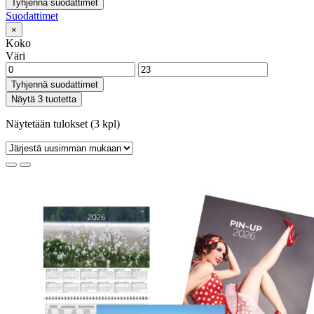
Tyhjennä suodattimet
Suodattimet
×
Koko
Väri
Tyhjennä suodattimet
Näytä 3 tuotetta
Näytetään tulokset (3 kpl)