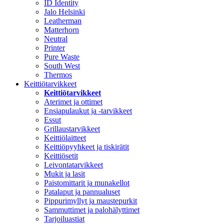
ID Identity
Jalo Helsinki
Leatherman
Matterhorn
Neutral
Printer
Pure Waste
South West
Thermos
Keittiötarvikkeet
Keittiötarvikkeet
Aterimet ja ottimet
Ensiapulaukut ja -tarvikkeet
Essut
Grillaustarvikkeet
Keittiölaitteet
Keittiöpyyhkeet ja tiskirätit
Keittiösetit
Leivontatarvikkeet
Mukit ja lasit
Paistomittarit ja munakellot
Patalaput ja pannualuset
Pippurimyllyt ja maustepurkit
Sammuttimet ja palohälyttimet
Tarjoiluastiat