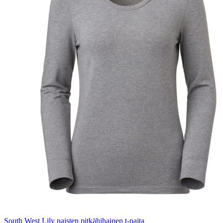
South West Lily naisten pitkähihainen t-paita