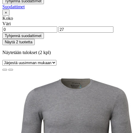
Tyhjennä suodattimet
Suodattimet
×
Koko
Väri
Tyhjennä suodattimet
Näytä 2 tuotetta
Näytetään tulokset (2 kpl)