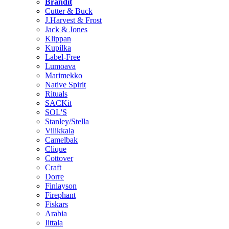
Brändit
Cutter & Buck
J.Harvest & Frost
Jack & Jones
Klippan
Kupilka
Label-Free
Lumoava
Marimekko
Native Spirit
Rituals
SACKit
SOL'S
Stanley/Stella
Vilikkala
Camelbak
Clique
Cottover
Craft
Dorre
Finlayson
Firephant
Fiskars
Arabia
Iittala