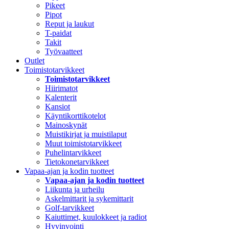
Pikeet
Pipot
Reput ja laukut
T-paidat
Takit
Työvaatteet
Outlet
Toimistotarvikkeet
Toimistotarvikkeet
Hiirimatot
Kalenterit
Kansiot
Käyntikorttikotelot
Mainoskynät
Muistikirjat ja muistilaput
Muut toimistotarvikkeet
Puhelintarvikkeet
Tietokonetarvikkeet
Vapaa-ajan ja kodin tuotteet
Vapaa-ajan ja kodin tuotteet
Liikunta ja urheilu
Askelmittarit ja sykemittarit
Golf-tarvikkeet
Kaiuttimet, kuulokkeet ja radiot
Hyvinvointi