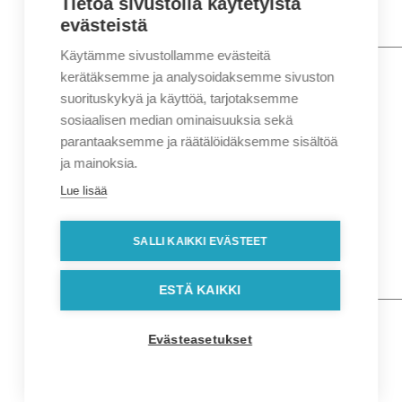
Tietoa sivustolla käytetyistä
evästeistä
Käytämme sivustollamme evästeitä
Nimi
*
Etunimi
kerätäksemme ja analysoidaksemme sivuston
Sukunimi
suorituskykyä ja käyttöä, tarjotaksemme
Yritys
sosiaalisen median ominaisuuksia sekä
parantaaksemme ja räätälöidäksemme sisältöä
Sähköposti
*
ja mainoksia.
Puhelin
*
Lue lisää
Osoitetiedot
Lähiosoite
SALLI KAIKKI EVÄSTEET
Kaupunki
Postinumero
Viesti
ESTÄ KAIKKI
Evästeasetukset