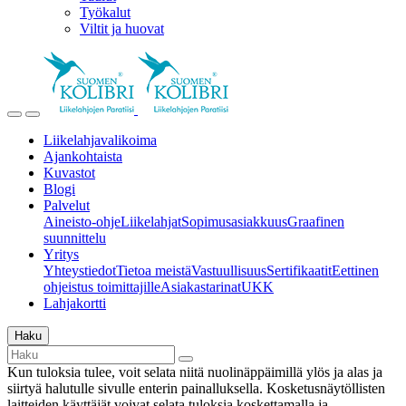
Työkalut
Viltit ja huovat
Liikelahjavalikoima
Ajankohtaista
Kuvastot
Blogi
Palvelut
Aineisto-ohje
Liikelahjat
Sopimusasiakkuus
Graafinen
suunnittelu
Yritys
Yhteystiedot
Tietoa meistä
Vastuullisuus
Sertifikaatit
Eettinen
ohjeistus toimittajille
Asiakastarinat
UKK
Lahjakortti
Haku
Kun tuloksia tulee, voit selata niitä nuolinäppäimillä ylös ja alas ja
siirtyä halutulle sivulle enterin painalluksella. Kosketusnäytöllisten
laitteiden käyttäjät voivat selata tuloksia koskettamalla ja