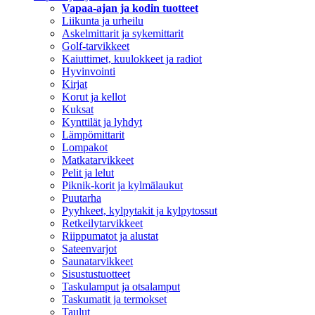
Vapaa-ajan ja kodin tuotteet
Liikunta ja urheilu
Askelmittarit ja sykemittarit
Golf-tarvikkeet
Kaiuttimet, kuulokkeet ja radiot
Hyvinvointi
Kirjat
Korut ja kellot
Kuksat
Kynttilät ja lyhdyt
Lämpömittarit
Lompakot
Matkatarvikkeet
Pelit ja lelut
Piknik-korit ja kylmälaukut
Puutarha
Pyyhkeet, kylpytakit ja kylpytossut
Retkeilytarvikkeet
Riippumatot ja alustat
Sateenvarjot
Saunatarvikkeet
Sisustustuotteet
Taskulamput ja otsalamput
Taskumatit ja termokset
Taulut