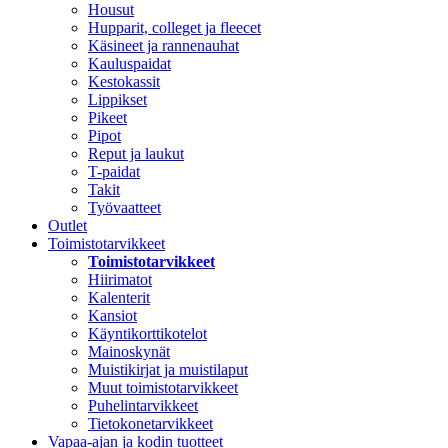
Housut
Hupparit, colleget ja fleecet
Käsineet ja rannenauhat
Kauluspaidat
Kestokassit
Lippikset
Pikeet
Pipot
Reput ja laukut
T-paidat
Takit
Työvaatteet
Outlet
Toimistotarvikkeet
Toimistotarvikkeet
Hiirimatot
Kalenterit
Kansiot
Käyntikorttikotelot
Mainoskynät
Muistikirjat ja muistilaput
Muut toimistotarvikkeet
Puhelintarvikkeet
Tietokonetarvikkeet
Vapaa-ajan ja kodin tuotteet