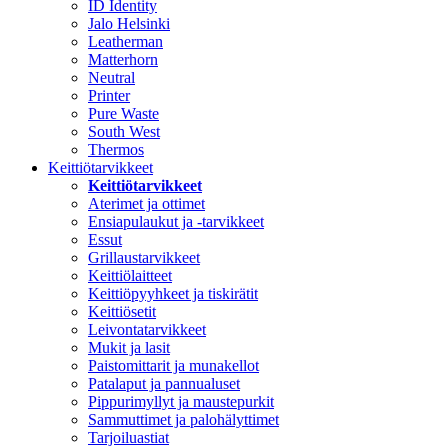
ID Identity
Jalo Helsinki
Leatherman
Matterhorn
Neutral
Printer
Pure Waste
South West
Thermos
Keittiötarvikkeet
Keittiötarvikkeet
Aterimet ja ottimet
Ensiapulaukut ja -tarvikkeet
Essut
Grillaustarvikkeet
Keittiölaitteet
Keittiöpyyhkeet ja tiskirätit
Keittiösetit
Leivontatarvikkeet
Mukit ja lasit
Paistomittarit ja munakellot
Patalaput ja pannualuset
Pippurimyllyt ja maustepurkit
Sammuttimet ja palohälyttimet
Tarjoiluastiat