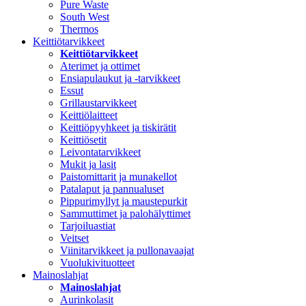
Pure Waste
South West
Thermos
Keittiötarvikkeet
Keittiötarvikkeet
Aterimet ja ottimet
Ensiapulaukut ja -tarvikkeet
Essut
Grillaustarvikkeet
Keittiölaitteet
Keittiöpyyhkeet ja tiskirätit
Keittiösetit
Leivontatarvikkeet
Mukit ja lasit
Paistomittarit ja munakellot
Patalaput ja pannualuset
Pippurimyllyt ja maustepurkit
Sammuttimet ja palohälyttimet
Tarjoiluastiat
Veitset
Viinitarvikkeet ja pullonavaajat
Vuolukivituotteet
Mainoslahjat
Mainoslahjat
Aurinkolasit