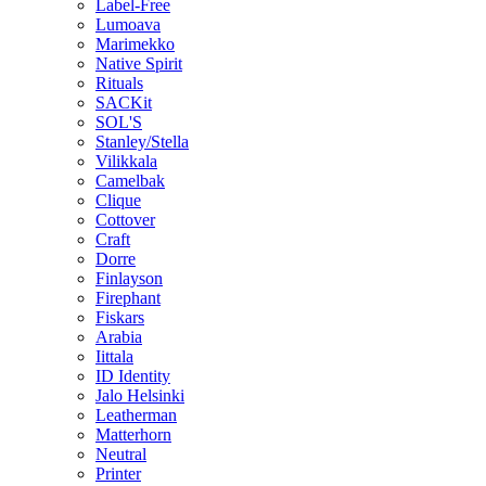
Label-Free
Lumoava
Marimekko
Native Spirit
Rituals
SACKit
SOL'S
Stanley/Stella
Vilikkala
Camelbak
Clique
Cottover
Craft
Dorre
Finlayson
Firephant
Fiskars
Arabia
Iittala
ID Identity
Jalo Helsinki
Leatherman
Matterhorn
Neutral
Printer