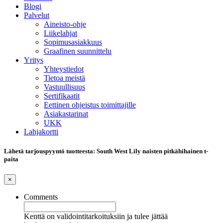
Blogi
Palvelut
Aineisto-ohje
Liikelahjat
Sopimusasiakkuus
Graafinen suunnittelu
Yritys
Yhteystiedot
Tietoa meistä
Vastuullisuus
Sertifikaatit
Eettinen ohjeistus toimittajille
Asiakastarinat
UKK
Lahjakortti
Lähetä tarjouspyyntö tuotteesta: South West Lily naisten pitkähihainen t-
paita
×
Comments
Kenttä on validointitarkoituksiin ja tulee jättää