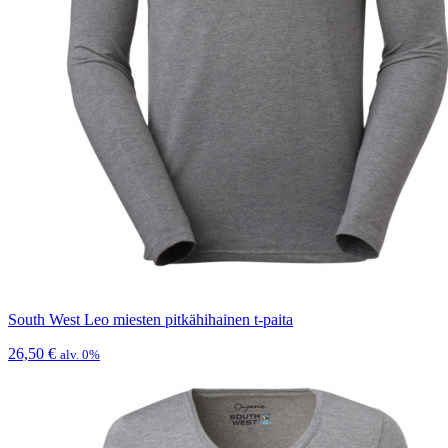
South West Leo miesten pitkähihainen t-paita
26,50
€
alv. 0%