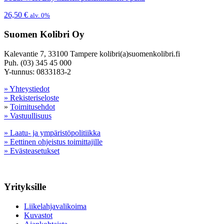
26,50
€
alv. 0%
Suomen Kolibri Oy
Kalevantie 7, 33100 Tampere kolibri(a)suomenkolibri.fi
Puh. (03) 345 45 000
Y-tunnus: 0833183-2
» Yhteystiedot
» Rekisteriseloste
»
Toimitusehdot
» Vastuullisuus
» Laatu- ja ympäristöpolitiikka
» Eettinen ohjeistus toimittajille
» Evästeasetukset
Yrityksille
Liikelahjavalikoima
Kuvastot