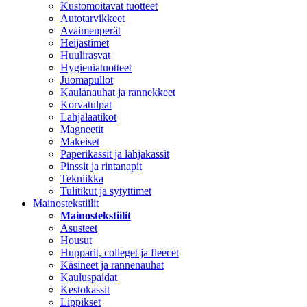
Kustomoitavat tuotteet
Autotarvikkeet
Avaimenperät
Heijastimet
Huulirasvat
Hygieniatuotteet
Juomapullot
Kaulanauhat ja rannekkeet
Korvatulpat
Lahjalaatikot
Magneetit
Makeiset
Paperikassit ja lahjakassit
Pinssit ja rintanapit
Tekniikka
Tulitikut ja sytyttimet
Mainostekstiilit
Mainostekstiilit
Asusteet
Housut
Hupparit, colleget ja fleecet
Käsineet ja rannenauhat
Kauluspaidat
Kestokassit
Lippikset