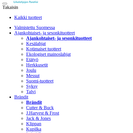
Takaisin
Kaikki tuotteet
Valmistettu Suomessa
Ajankohtaiset- ja sesonkituotteet
Ajankohtaiset- ja sesonkituotteet
Kesälahjat
Kotimaiset tuotteet
Ekologiset mainoslahjat
Etätyö
Herkkusetit
Joulu
Messut
Suomi-tuotteet
Syksy
Talvi
Brändit
Brändit
Cutter & Buck
J.Harvest & Frost
Jack & Jones
Klippan
Kupilka