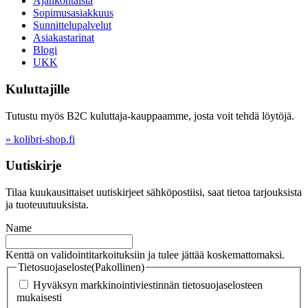
Ajankohtaista
Sopimusasiakkuus
Sunnittelupalvelut
Asiakastarinat
Blogi
UKK
Kuluttajille
Tutustu myös B2C kuluttaja-kauppaamme, josta voit tehdä löytöjä.
» kolibri-shop.fi
Uutiskirje
Tilaa kuukausittaiset uutiskirjeet sähköpostiisi, saat tietoa tarjouksista
ja tuoteuutuuksista.
Name
Kenttä on validointitarkoituksiin ja tulee jättää koskemattomaksi.
Tietosuojaseloste
(Pakollinen)
Hyväksyn markkinointiviestinnän tietosuojaselosteen
mukaisesti