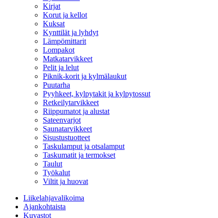
Kirjat
Korut ja kellot
Kuksat
Kynttilät ja lyhdyt
Lämpömittarit
Lompakot
Matkatarvikkeet
Pelit ja lelut
Piknik-korit ja kylmälaukut
Puutarha
Pyyhkeet, kylpytakit ja kylpytossut
Retkeilytarvikkeet
Riippumatot ja alustat
Sateenvarjot
Saunatarvikkeet
Sisustustuotteet
Taskulamput ja otsalamput
Taskumatit ja termokset
Taulut
Työkalut
Viltit ja huovat
Liikelahjavalikoima
Ajankohtaista
Kuvastot