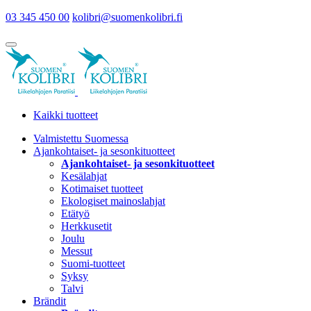
03 345 450 00
kolibri@suomenkolibri.fi
Kaikki tuotteet
Valmistettu Suomessa
Ajankohtaiset- ja sesonkituotteet
Ajankohtaiset- ja sesonkituotteet
Kesälahjat
Kotimaiset tuotteet
Ekologiset mainoslahjat
Etätyö
Herkkusetit
Joulu
Messut
Suomi-tuotteet
Syksy
Talvi
Brändit