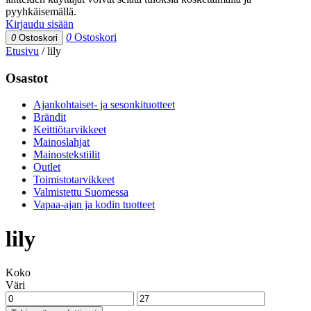
pyyhkäisemällä.
Kirjaudu sisään
0
Ostoskori
0
Ostoskori
Etusivu
/
lily
Osastot
Ajankohtaiset- ja sesonkituotteet
Brändit
Keittiötarvikkeet
Mainoslahjat
Mainostekstiilit
Outlet
Toimistotarvikkeet
Valmistettu Suomessa
Vapaa-ajan ja kodin tuotteet
lily
Koko
Väri