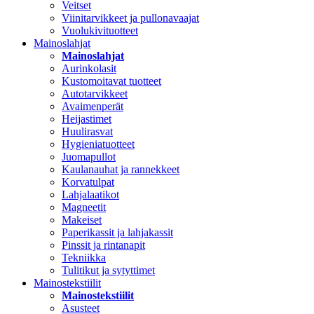
Veitset
Viinitarvikkeet ja pullonavaajat
Vuolukivituotteet
Mainoslahjat
Mainoslahjat
Aurinkolasit
Kustomoitavat tuotteet
Autotarvikkeet
Avaimenperät
Heijastimet
Huulirasvat
Hygieniatuotteet
Juomapullot
Kaulanauhat ja rannekkeet
Korvatulpat
Lahjalaatikot
Magneetit
Makeiset
Paperikassit ja lahjakassit
Pinssit ja rintanapit
Tekniikka
Tulitikut ja sytyttimet
Mainostekstiilit
Mainostekstiilit
Asusteet