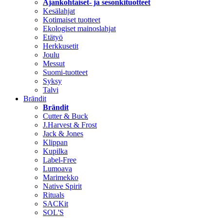
Ajankohtaiset- ja sesonkituotteet
Kesälahjat
Kotimaiset tuotteet
Ekologiset mainoslahjat
Etätyö
Herkkusetit
Joulu
Messut
Suomi-tuotteet
Syksy
Talvi
Brändit
Brändit
Cutter & Buck
J.Harvest & Frost
Jack & Jones
Klippan
Kupilka
Label-Free
Lumoava
Marimekko
Native Spirit
Rituals
SACKit
SOL'S