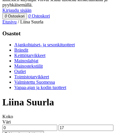
pyyhkäisemällä.
Kirjaudu sisään
0
Ostoskori
0
Ostoskori
Etusivu
/
Liina Suurla
Osastot
Ajankohtaiset- ja sesonkituotteet
Brändit
Keittiötarvikkeet
Mainoslahjat
Mainostekstiilit
Outlet
Toimistotarvikkeet
Valmistettu Suomessa
Vapaa-ajan ja kodin tuotteet
Liina Suurla
Koko
Väri