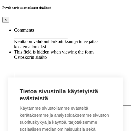
Pyydä tarjous ostoskorin sisällöstä
×
Comments
Kenttä on validointitarkoituksiin ja tulee jättää
koskemattomaksi.
This field is hidden when viewing the form
Ostoskorin sisältö
Tietoa sivustolla käytetyistä
evästeistä
Käytämme sivustollamme evästeitä
Nimi
*
Etunimi
kerätäksemme ja analysoidaksemme sivuston
Sukunimi
suorituskykyä ja käyttöä, tarjotaksemme
Yritys
sosiaalisen median ominaisuuksia sekä