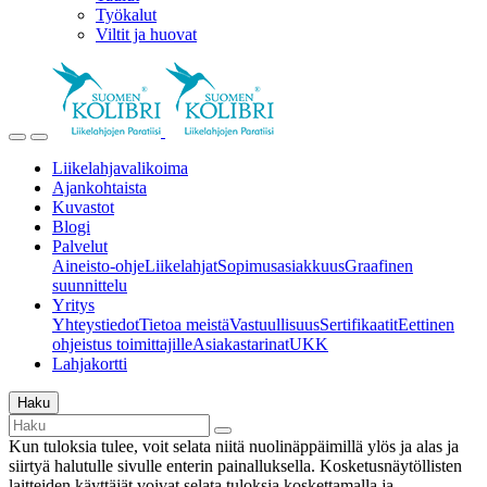
Työkalut
Viltit ja huovat
Liikelahjavalikoima
Ajankohtaista
Kuvastot
Blogi
Palvelut
Aineisto-ohje
Liikelahjat
Sopimusasiakkuus
Graafinen
suunnittelu
Yritys
Yhteystiedot
Tietoa meistä
Vastuullisuus
Sertifikaatit
Eettinen
ohjeistus toimittajille
Asiakastarinat
UKK
Lahjakortti
Haku
Kun tuloksia tulee, voit selata niitä nuolinäppäimillä ylös ja alas ja
siirtyä halutulle sivulle enterin painalluksella. Kosketusnäytöllisten
laitteiden käyttäjät voivat selata tuloksia koskettamalla ja