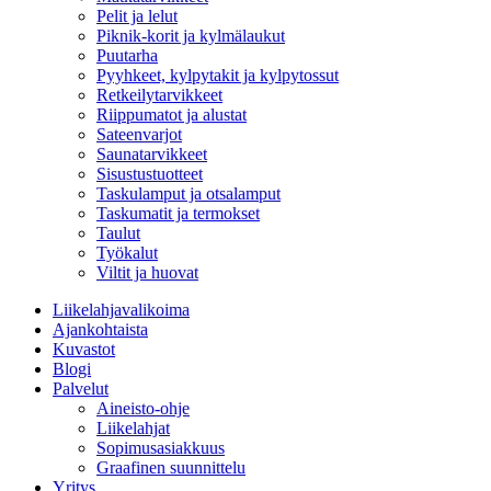
Pelit ja lelut
Piknik-korit ja kylmälaukut
Puutarha
Pyyhkeet, kylpytakit ja kylpytossut
Retkeilytarvikkeet
Riippumatot ja alustat
Sateenvarjot
Saunatarvikkeet
Sisustustuotteet
Taskulamput ja otsalamput
Taskumatit ja termokset
Taulut
Työkalut
Viltit ja huovat
Liikelahjavalikoima
Ajankohtaista
Kuvastot
Blogi
Palvelut
Aineisto-ohje
Liikelahjat
Sopimusasiakkuus
Graafinen suunnittelu
Yritys