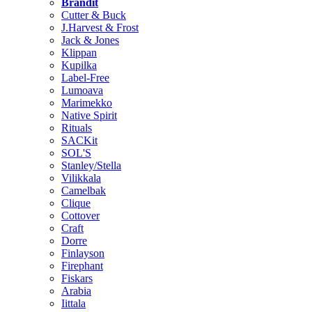
Brändit
Cutter & Buck
J.Harvest & Frost
Jack & Jones
Klippan
Kupilka
Label-Free
Lumoava
Marimekko
Native Spirit
Rituals
SACKit
SOL'S
Stanley/Stella
Vilikkala
Camelbak
Clique
Cottover
Craft
Dorre
Finlayson
Firephant
Fiskars
Arabia
Iittala