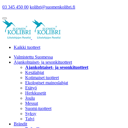
03 345 450 00
kolibri@suomenkolibri.fi
Kaikki tuotteet
Valmistettu Suomessa
Ajankohtaiset- ja sesonkituotteet
Ajankohtaiset- ja sesonkituotteet
Kesälahjat
Kotimaiset tuotteet
Ekologiset mainoslahjat
Etätyö
Herkkusetit
Joulu
Messut
Suomi-tuotteet
Syksy
Talvi
Brändit