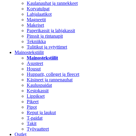
Kaulanauhat ja rannekkeet
Korvatulpat
Lahjalaatikot
Magneetit
Makeiset
Paperikassit ja lahjakassit
Pinssit ja rintanapit
Tekniikka
Tulitikut ja sytyttimet
Mainostekstiilit
Mainostekstiilit
Asusteet
Housut
Hupparit, colleget ja fleecet
Käsineet ja rannenauhat
Kauluspaidat
Kestokassit
Lippikset
Pikeet
Pipot
Reput ja laukut
T-paidat
Takit
Työvaatteet
Outlet