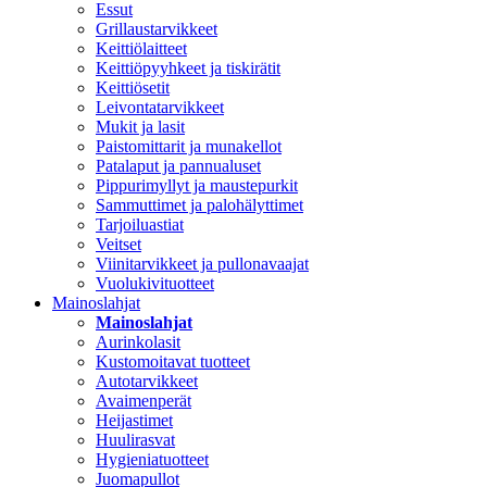
Essut
Grillaustarvikkeet
Keittiölaitteet
Keittiöpyyhkeet ja tiskirätit
Keittiösetit
Leivontatarvikkeet
Mukit ja lasit
Paistomittarit ja munakellot
Patalaput ja pannualuset
Pippurimyllyt ja maustepurkit
Sammuttimet ja palohälyttimet
Tarjoiluastiat
Veitset
Viinitarvikkeet ja pullonavaajat
Vuolukivituotteet
Mainoslahjat
Mainoslahjat
Aurinkolasit
Kustomoitavat tuotteet
Autotarvikkeet
Avaimenperät
Heijastimet
Huulirasvat
Hygieniatuotteet
Juomapullot