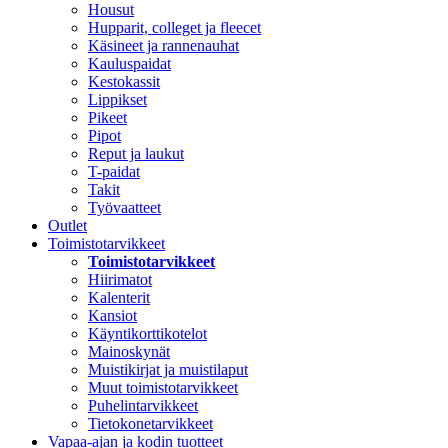
Housut
Hupparit, colleget ja fleecet
Käsineet ja rannenauhat
Kauluspaidat
Kestokassit
Lippikset
Pikeet
Pipot
Reput ja laukut
T-paidat
Takit
Työvaatteet
Outlet
Toimistotarvikkeet
Toimistotarvikkeet
Hiirimatot
Kalenterit
Kansiot
Käyntikorttikotelot
Mainoskynät
Muistikirjat ja muistilaput
Muut toimistotarvikkeet
Puhelintarvikkeet
Tietokonetarvikkeet
Vapaa-ajan ja kodin tuotteet