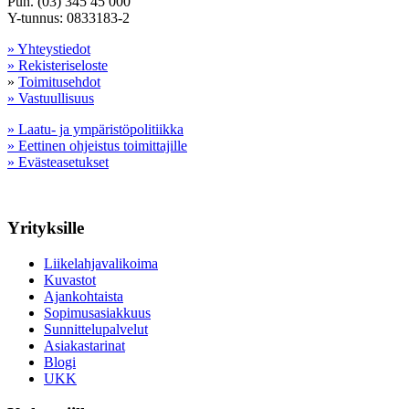
Puh. (03) 345 45 000
Y-tunnus: 0833183-2
» Yhteystiedot
» Rekisteriseloste
»
Toimitusehdot
» Vastuullisuus
» Laatu- ja ympäristöpolitiikka
» Eettinen ohjeistus toimittajille
» Evästeasetukset
Yrityksille
Liikelahjavalikoima
Kuvastot
Ajankohtaista
Sopimusasiakkuus
Sunnittelupalvelut
Asiakastarinat
Blogi
UKK