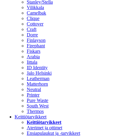
Stanley/Stella
Vilikkala
Camelbak
Clique
Cottover
Craft
Dorre
Finlayson
Firephant
Fiskars
Arabia
Iittala
ID Identity
Jalo Helsinki
Leatherman
Matterhorn
Neutral
Printer
Pure Waste
South West
Thermos
Keittiötarvikkeet
Keittiötarvikkeet
Aterimet ja ottimet
Ensiapulaukut ja -tarvikkeet