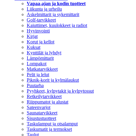
Vapaa-ajan ja kodin tuotteet
Liikunta ja urheilu
Askelmittarit ja sykemittarit
Golf-tarvikkeet
Kaiuttimet, kuulokkeet ja radiot
Hyvinvointi
Kirjat
Korut ja kellot
Kuksat
Kynttilät ja lyhdyt
Lämpömittarit
Lompakot
Matkatarvikkeet
Pelit ja lelut
Piknik-korit ja kylmälaukut
Puutarha
Pyyhkeet, kylpytakit ja kylpytossut
Retkeilytarvikkeet
Riippumatot ja alustat
Sateenvarjot
Saunatarvikkeet
Sisustustuotteet
Taskulamput ja otsalamput
Taskumatit ja termokset
Taulut