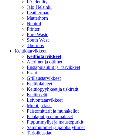
ID Identity
Jalo Helsinki
Leatherman
Matterhorn
Neutral
Printer
Pure Waste
South West
Thermos
Keittiötarvikkeet
Keittiötarvikkeet
Aterimet ja ottimet
Ensiapulaukut ja -tarvikkeet
Essut
Grillaustarvikkeet
Keittiölaitteet
Keittiöpyyhkeet ja tiskirätit
Keittiösetit
Leivontatarvikkeet
Mukit ja lasit
Paistomittarit ja munakellot
Patalaput ja pannualuset
Pippurimyllyt ja maustepurkit
Sammuttimet ja palohälyttimet
Tarjoiluastiat