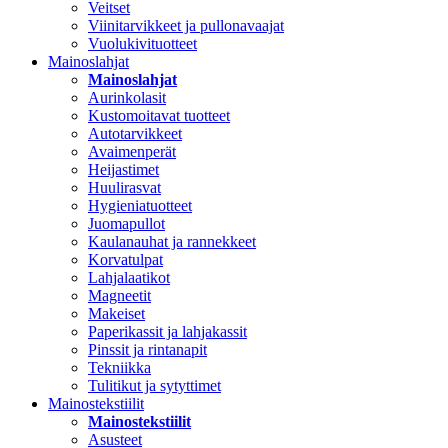
Veitset
Viinitarvikkeet ja pullonavaajat
Vuolukivituotteet
Mainoslahjat
Mainoslahjat
Aurinkolasit
Kustomoitavat tuotteet
Autotarvikkeet
Avaimenperät
Heijastimet
Huulirasvat
Hygieniatuotteet
Juomapullot
Kaulanauhat ja rannekkeet
Korvatulpat
Lahjalaatikot
Magneetit
Makeiset
Paperikassit ja lahjakassit
Pinssit ja rintanapit
Tekniikka
Tulitikut ja sytyttimet
Mainostekstiilit
Mainostekstiilit
Asusteet