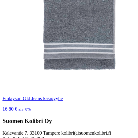
Finlayson Old Jeans käsipyyhe
16,80
€
alv. 0%
Suomen Kolibri Oy
Kalevantie 7, 33100 Tampere kolibri(a)suomenkolibri.fi