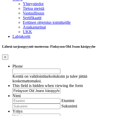
Yhteystiedot
Tietoa meistä
Vastuullisuus
Sertifikaatit
Eettinen ohjeistus toimittajille
Asiakastarinat
UKK
Lahjakortti
Lähetä tarjouspyyntö tuotteesta: Finlayson Old Jeans käsipyyhe
×
Phone
Kenttä on validointitarkoituksiin ja tulee jättää
koskemattomaksi.
This field is hidden when viewing the form
Nimi
Etunimi
Sukunimi
Yritys