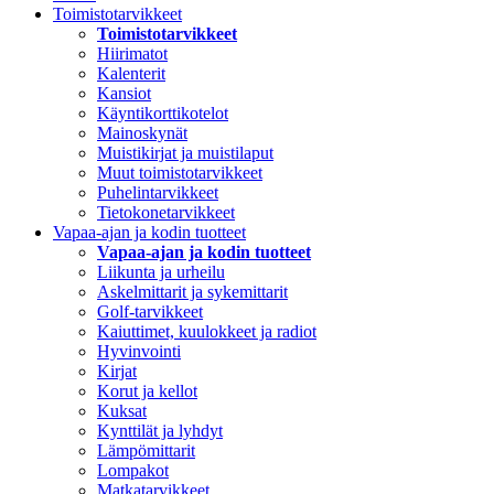
Toimistotarvikkeet
Toimistotarvikkeet
Hiirimatot
Kalenterit
Kansiot
Käyntikorttikotelot
Mainoskynät
Muistikirjat ja muistilaput
Muut toimistotarvikkeet
Puhelintarvikkeet
Tietokonetarvikkeet
Vapaa-ajan ja kodin tuotteet
Vapaa-ajan ja kodin tuotteet
Liikunta ja urheilu
Askelmittarit ja sykemittarit
Golf-tarvikkeet
Kaiuttimet, kuulokkeet ja radiot
Hyvinvointi
Kirjat
Korut ja kellot
Kuksat
Kynttilät ja lyhdyt
Lämpömittarit
Lompakot
Matkatarvikkeet