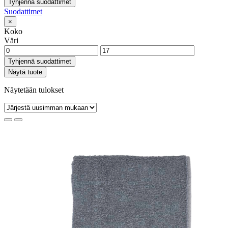
Tyhjennä suodattimet
Suodattimet
×
Koko
Väri
Tyhjennä suodattimet
Näytä tuote
Näytetään tulokset