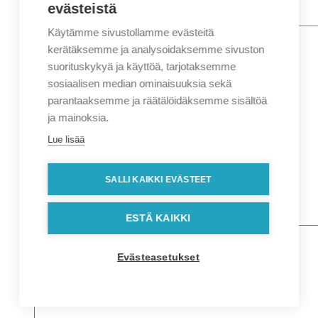
evästeistä
Käytämme sivustollamme evästeitä
Nimi
*
Etunimi
kerätäksemme ja analysoidaksemme sivuston
Sukunimi
suorituskykyä ja käyttöä, tarjotaksemme
Yritys
sosiaalisen median ominaisuuksia sekä
parantaaksemme ja räätälöidäksemme sisältöä
Sähköposti
*
ja mainoksia.
Puhelin
*
Lue lisää
Osoitetiedot
Lähiosoite
SALLI KAIKKI EVÄSTEET
Kaupunki
Postinumero
Viesti
ESTÄ KAIKKI
Evästeasetukset