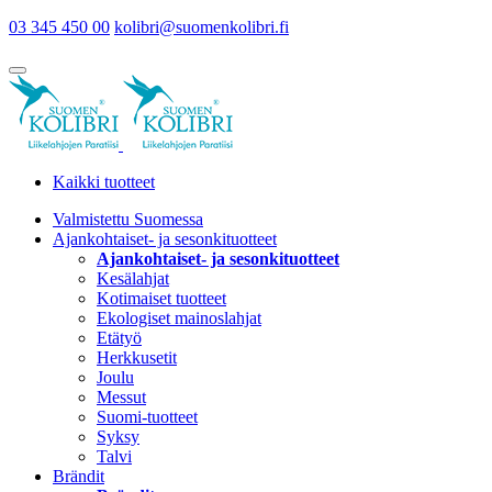
03 345 450 00
kolibri@suomenkolibri.fi
Kaikki tuotteet
Valmistettu Suomessa
Ajankohtaiset- ja sesonkituotteet
Ajankohtaiset- ja sesonkituotteet
Kesälahjat
Kotimaiset tuotteet
Ekologiset mainoslahjat
Etätyö
Herkkusetit
Joulu
Messut
Suomi-tuotteet
Syksy
Talvi
Brändit