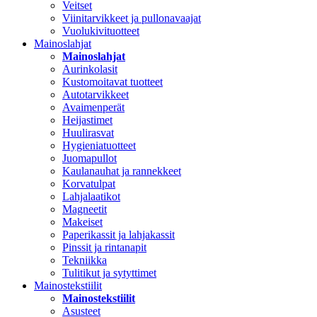
Veitset
Viinitarvikkeet ja pullonavaajat
Vuolukivituotteet
Mainoslahjat
Mainoslahjat
Aurinkolasit
Kustomoitavat tuotteet
Autotarvikkeet
Avaimenperät
Heijastimet
Huulirasvat
Hygieniatuotteet
Juomapullot
Kaulanauhat ja rannekkeet
Korvatulpat
Lahjalaatikot
Magneetit
Makeiset
Paperikassit ja lahjakassit
Pinssit ja rintanapit
Tekniikka
Tulitikut ja sytyttimet
Mainostekstiilit
Mainostekstiilit
Asusteet