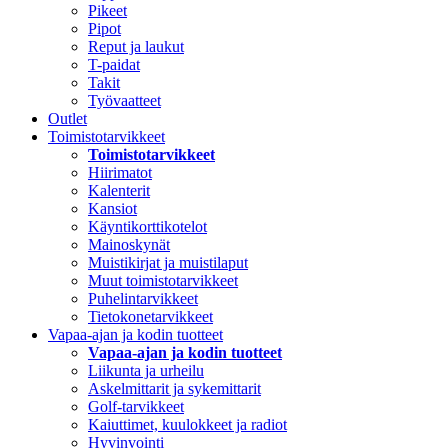
Pikeet
Pipot
Reput ja laukut
T-paidat
Takit
Työvaatteet
Outlet
Toimistotarvikkeet
Toimistotarvikkeet
Hiirimatot
Kalenterit
Kansiot
Käyntikorttikotelot
Mainoskynät
Muistikirjat ja muistilaput
Muut toimistotarvikkeet
Puhelintarvikkeet
Tietokonetarvikkeet
Vapaa-ajan ja kodin tuotteet
Vapaa-ajan ja kodin tuotteet
Liikunta ja urheilu
Askelmittarit ja sykemittarit
Golf-tarvikkeet
Kaiuttimet, kuulokkeet ja radiot
Hyvinvointi