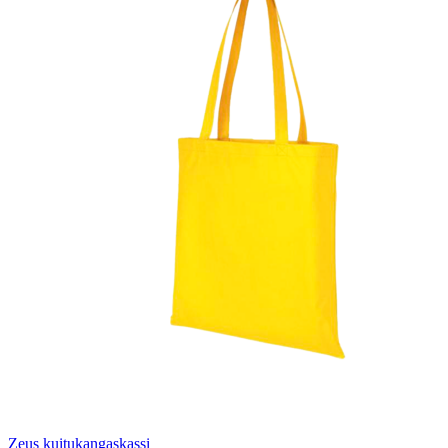
Zeus kuitukangaskassi