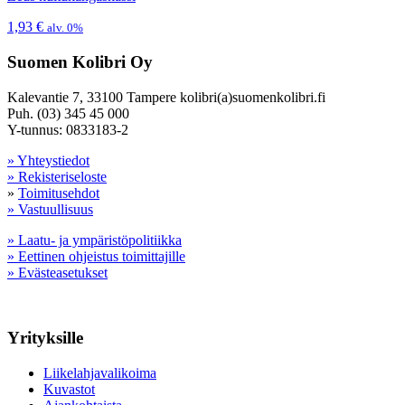
1,93
€
alv. 0%
Suomen Kolibri Oy
Kalevantie 7, 33100 Tampere kolibri(a)suomenkolibri.fi
Puh. (03) 345 45 000
Y-tunnus: 0833183-2
» Yhteystiedot
» Rekisteriseloste
»
Toimitusehdot
» Vastuullisuus
» Laatu- ja ympäristöpolitiikka
» Eettinen ohjeistus toimittajille
» Evästeasetukset
Yrityksille
Liikelahjavalikoima
Kuvastot