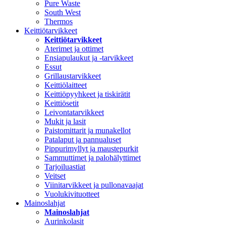
Pure Waste
South West
Thermos
Keittiötarvikkeet
Keittiötarvikkeet
Aterimet ja ottimet
Ensiapulaukut ja -tarvikkeet
Essut
Grillaustarvikkeet
Keittiölaitteet
Keittiöpyyhkeet ja tiskirätit
Keittiösetit
Leivontatarvikkeet
Mukit ja lasit
Paistomittarit ja munakellot
Patalaput ja pannualuset
Pippurimyllyt ja maustepurkit
Sammuttimet ja palohälyttimet
Tarjoiluastiat
Veitset
Viinitarvikkeet ja pullonavaajat
Vuolukivituotteet
Mainoslahjat
Mainoslahjat
Aurinkolasit