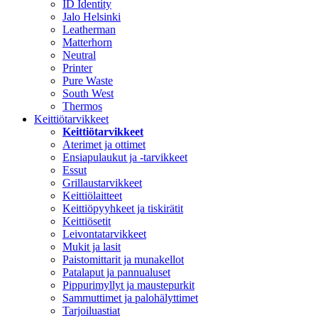
ID Identity
Jalo Helsinki
Leatherman
Matterhorn
Neutral
Printer
Pure Waste
South West
Thermos
Keittiötarvikkeet
Keittiötarvikkeet
Aterimet ja ottimet
Ensiapulaukut ja -tarvikkeet
Essut
Grillaustarvikkeet
Keittiölaitteet
Keittiöpyyhkeet ja tiskirätit
Keittiösetit
Leivontatarvikkeet
Mukit ja lasit
Paistomittarit ja munakellot
Patalaput ja pannualuset
Pippurimyllyt ja maustepurkit
Sammuttimet ja palohälyttimet
Tarjoiluastiat