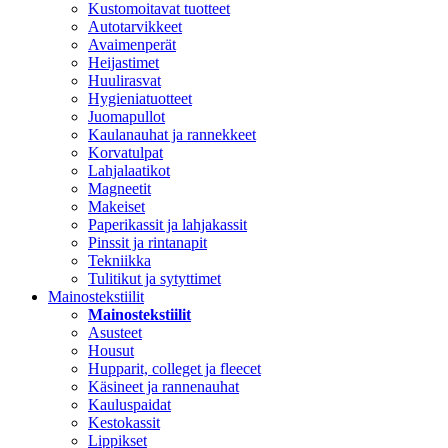
Kustomoitavat tuotteet
Autotarvikkeet
Avaimenperät
Heijastimet
Huulirasvat
Hygieniatuotteet
Juomapullot
Kaulanauhat ja rannekkeet
Korvatulpat
Lahjalaatikot
Magneetit
Makeiset
Paperikassit ja lahjakassit
Pinssit ja rintanapit
Tekniikka
Tulitikut ja sytyttimet
Mainostekstiilit
Mainostekstiilit
Asusteet
Housut
Hupparit, colleget ja fleecet
Käsineet ja rannenauhat
Kauluspaidat
Kestokassit
Lippikset