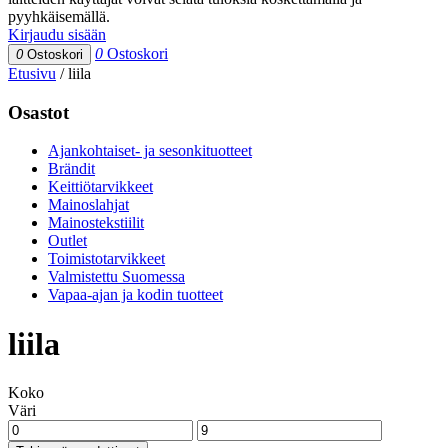
pyyhkäisemällä.
Kirjaudu sisään
0
Ostoskori
0
Ostoskori
Etusivu
/
liila
Osastot
Ajankohtaiset- ja sesonkituotteet
Brändit
Keittiötarvikkeet
Mainoslahjat
Mainostekstiilit
Outlet
Toimistotarvikkeet
Valmistettu Suomessa
Vapaa-ajan ja kodin tuotteet
liila
Koko
Väri