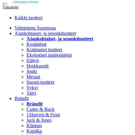
Takaisin
Kaikki tuotteet
Valmistettu Suomessa
Ajankohtaiset- ja sesonkituotteet
Ajankohtaiset- ja sesonkituotteet
Kesälahjat
Kotimaiset tuotteet
Ekologiset mainoslahjat
Etätyö
Herkkusetit
Joulu
Messut
Suomi-tuotteet
Syksy
Talvi
Brändit
Brändit
Cutter & Buck
J.Harvest & Frost
Jack & Jones
Klippan
Kupilka