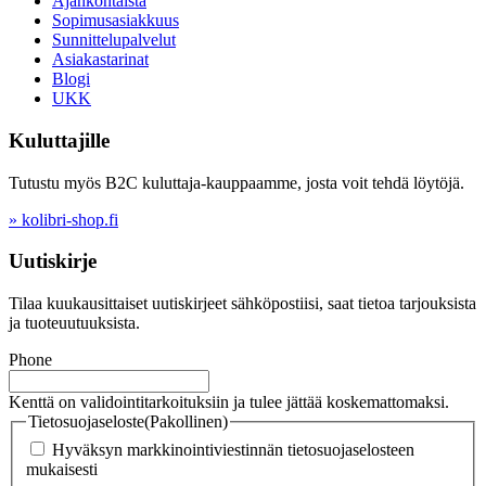
Ajankohtaista
Sopimusasiakkuus
Sunnittelupalvelut
Asiakastarinat
Blogi
UKK
Kuluttajille
Tutustu myös B2C kuluttaja-kauppaamme, josta voit tehdä löytöjä.
» kolibri-shop.fi
Uutiskirje
Tilaa kuukausittaiset uutiskirjeet sähköpostiisi, saat tietoa tarjouksista
ja tuoteuutuuksista.
Phone
Kenttä on validointitarkoituksiin ja tulee jättää koskemattomaksi.
Tietosuojaseloste
(Pakollinen)
Hyväksyn markkinointiviestinnän tietosuojaselosteen
mukaisesti