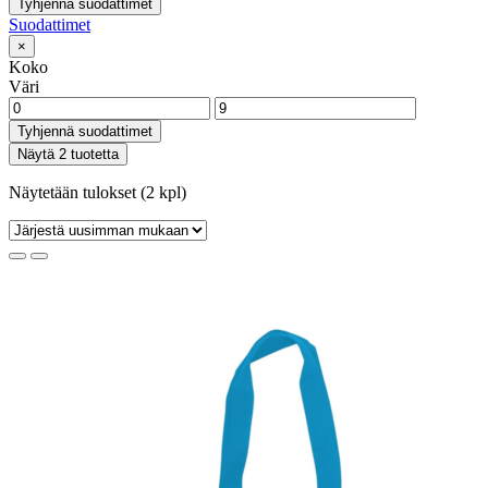
Tyhjennä suodattimet
Suodattimet
×
Koko
Väri
Tyhjennä suodattimet
Näytä 2 tuotetta
Näytetään tulokset (2 kpl)