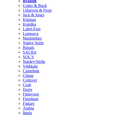
Brändit
Cutter & Buck
J.Harvest & Frost
Jack & Jones
Klippan
Kupilka
Label-Free
Lumoava
Marimekko
Native Spirit
Rituals
SACKit
SOL'S
Stanley/Stella
Vilikkala
Camelbak
Clique
Cottover
Craft
Dorre
Finlayson
Firephant
Fiskars
Arabia
Iittala