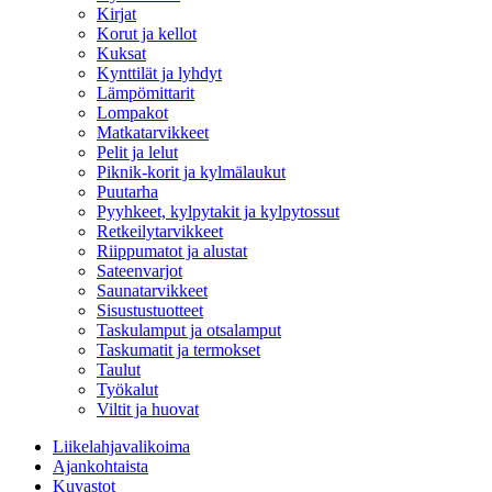
Kirjat
Korut ja kellot
Kuksat
Kynttilät ja lyhdyt
Lämpömittarit
Lompakot
Matkatarvikkeet
Pelit ja lelut
Piknik-korit ja kylmälaukut
Puutarha
Pyyhkeet, kylpytakit ja kylpytossut
Retkeilytarvikkeet
Riippumatot ja alustat
Sateenvarjot
Saunatarvikkeet
Sisustustuotteet
Taskulamput ja otsalamput
Taskumatit ja termokset
Taulut
Työkalut
Viltit ja huovat
Liikelahjavalikoima
Ajankohtaista
Kuvastot