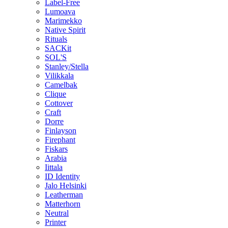
Label-Free
Lumoava
Marimekko
Native Spirit
Rituals
SACKit
SOL'S
Stanley/Stella
Vilikkala
Camelbak
Clique
Cottover
Craft
Dorre
Finlayson
Firephant
Fiskars
Arabia
Iittala
ID Identity
Jalo Helsinki
Leatherman
Matterhorn
Neutral
Printer