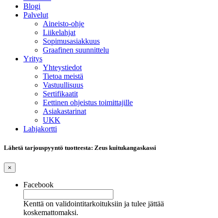
Blogi
Palvelut
Aineisto-ohje
Liikelahjat
Sopimusasiakkuus
Graafinen suunnittelu
Yritys
Yhteystiedot
Tietoa meistä
Vastuullisuus
Sertifikaatit
Eettinen ohjeistus toimittajille
Asiakastarinat
UKK
Lahjakortti
Lähetä tarjouspyyntö tuotteesta: Zeus kuitukangaskassi
×
Facebook
Kenttä on validointitarkoituksiin ja tulee jättää
koskemattomaksi.