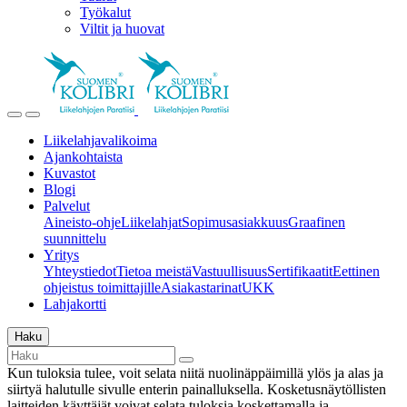
Työkalut
Viltit ja huovat
Liikelahjavalikoima
Ajankohtaista
Kuvastot
Blogi
Palvelut
Aineisto-ohje
Liikelahjat
Sopimusasiakkuus
Graafinen
suunnittelu
Yritys
Yhteystiedot
Tietoa meistä
Vastuullisuus
Sertifikaatit
Eettinen
ohjeistus toimittajille
Asiakastarinat
UKK
Lahjakortti
Haku
Kun tuloksia tulee, voit selata niitä nuolinäppäimillä ylös ja alas ja
siirtyä halutulle sivulle enterin painalluksella. Kosketusnäytöllisten
laitteiden käyttäjät voivat selata tuloksia koskettamalla ja