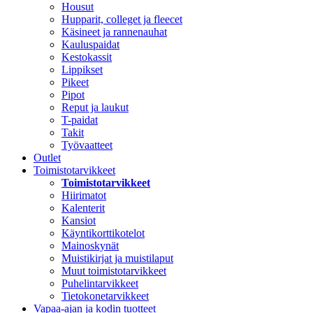
Housut
Hupparit, colleget ja fleecet
Käsineet ja rannenauhat
Kauluspaidat
Kestokassit
Lippikset
Pikeet
Pipot
Reput ja laukut
T-paidat
Takit
Työvaatteet
Outlet
Toimistotarvikkeet
Toimistotarvikkeet
Hiirimatot
Kalenterit
Kansiot
Käyntikorttikotelot
Mainoskynät
Muistikirjat ja muistilaput
Muut toimistotarvikkeet
Puhelintarvikkeet
Tietokonetarvikkeet
Vapaa-ajan ja kodin tuotteet