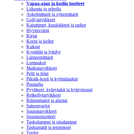
Vapaa-ajan ja kodin tuotteet
Liikunta ja urheilu
Askelmittarit ja sykemittarit
Golf-tarvikkeet
Kaiuttimet, kuulokkeet ja radiot
Hyvinvointi
Kirjat
Korut ja kellot
Kuksat
Kynttilät ja lyhdyt
Lämpömittarit
Lompakot
Matkatarvikkeet
Pelit ja lelut
Piknik-korit ja kylmälaukut
Puutarha
Pyyhkeet, kylpytakit ja kylpytossut
Retkeilytarvikkeet
Riippumatot ja alustat
Sateenvarjot
Saunatarvikkeet
Sisustustuotteet
Taskulamput ja otsalamput
Taskumatit ja termokset
Taulut