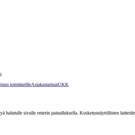
u
stus toimittajille
Asiakastarinat
UKK
irtyä halutulle sivulle enterin painalluksella. Kosketusnäytöllisten laittei