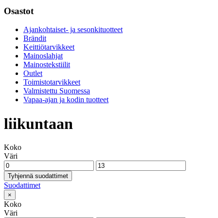
Osastot
Ajankohtaiset- ja sesonkituotteet
Brändit
Keittiötarvikkeet
Mainoslahjat
Mainostekstiilit
Outlet
Toimistotarvikkeet
Valmistettu Suomessa
Vapaa-ajan ja kodin tuotteet
liikuntaan
Koko
Väri
Tyhjennä suodattimet
Suodattimet
×
Koko
Väri