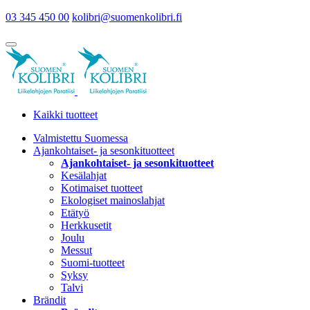
03 345 450 00
kolibri@suomenkolibri.fi
Kaikki tuotteet
Valmistettu Suomessa
Ajankohtaiset- ja sesonkituotteet
Ajankohtaiset- ja sesonkituotteet
Kesälahjat
Kotimaiset tuotteet
Ekologiset mainoslahjat
Etätyö
Herkkusetit
Joulu
Messut
Suomi-tuotteet
Syksy
Talvi
Brändit