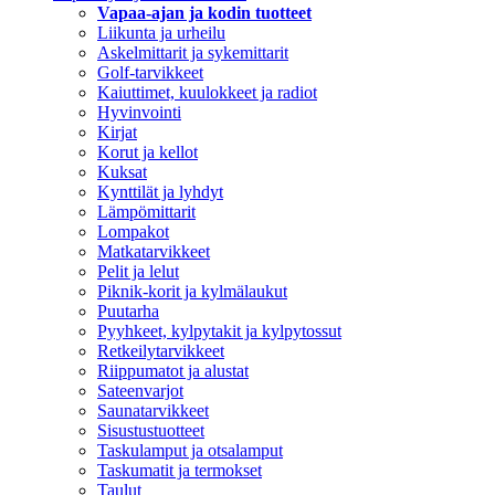
Vapaa-ajan ja kodin tuotteet
Liikunta ja urheilu
Askelmittarit ja sykemittarit
Golf-tarvikkeet
Kaiuttimet, kuulokkeet ja radiot
Hyvinvointi
Kirjat
Korut ja kellot
Kuksat
Kynttilät ja lyhdyt
Lämpömittarit
Lompakot
Matkatarvikkeet
Pelit ja lelut
Piknik-korit ja kylmälaukut
Puutarha
Pyyhkeet, kylpytakit ja kylpytossut
Retkeilytarvikkeet
Riippumatot ja alustat
Sateenvarjot
Saunatarvikkeet
Sisustustuotteet
Taskulamput ja otsalamput
Taskumatit ja termokset
Taulut