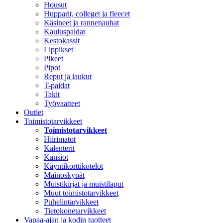
Housut
Hupparit, colleget ja fleecet
Käsineet ja rannenauhat
Kauluspaidat
Kestokassit
Lippikset
Pikeet
Pipot
Reput ja laukut
T-paidat
Takit
Työvaatteet
Outlet
Toimistotarvikkeet
Toimistotarvikkeet
Hiirimatot
Kalenterit
Kansiot
Käyntikorttikotelot
Mainoskynät
Muistikirjat ja muistilaput
Muut toimistotarvikkeet
Puhelintarvikkeet
Tietokonetarvikkeet
Vapaa-ajan ja kodin tuotteet