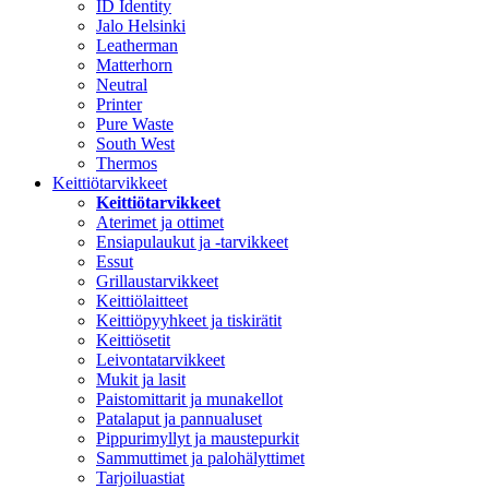
ID Identity
Jalo Helsinki
Leatherman
Matterhorn
Neutral
Printer
Pure Waste
South West
Thermos
Keittiötarvikkeet
Keittiötarvikkeet
Aterimet ja ottimet
Ensiapulaukut ja -tarvikkeet
Essut
Grillaustarvikkeet
Keittiölaitteet
Keittiöpyyhkeet ja tiskirätit
Keittiösetit
Leivontatarvikkeet
Mukit ja lasit
Paistomittarit ja munakellot
Patalaput ja pannualuset
Pippurimyllyt ja maustepurkit
Sammuttimet ja palohälyttimet
Tarjoiluastiat