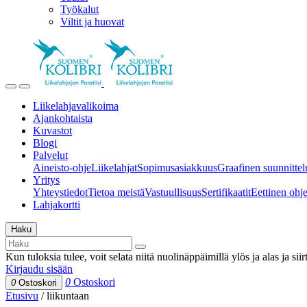
Työkalut
Viltit ja huovat
Liikelahjavalikoima
Ajankohtaista
Kuvastot
Blogi
Palvelut
Aineisto-ohje
Liikelahjat
Sopimusasiakkuus
Graafinen suunnittel
Yritys
Yhteystiedot
Tietoa meistä
Vastuullisuus
Sertifikaatit
Eettinen ohjei
Lahjakortti
Haku
Kun tuloksia tulee, voit selata niitä nuolinäppäimillä ylös ja alas ja si
Kirjaudu sisään
0
Ostoskori
0
Ostoskori
Etusivu
/
liikuntaan