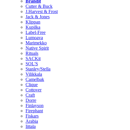
Brändit
Cutter & Buck
J.Harvest & Frost
Jack & Jones
Klippan
Kupilka
Label-Free
Lumoava
Marimekko
Native Spirit
Rituals
SACKit
SOL'S
Stanley/Stella
Vilikkala
Camelbak
Clique
Cottover
Craft
Dorre
Finlayson
Firephant
Fiskars
Arabia
Iittala