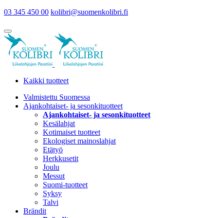
03 345 450 00
kolibri@suomenkolibri.fi
Kaikki tuotteet
Valmistettu Suomessa
Ajankohtaiset- ja sesonkituotteet
Ajankohtaiset- ja sesonkituotteet
Kesälahjat
Kotimaiset tuotteet
Ekologiset mainoslahjat
Etätyö
Herkkusetit
Joulu
Messut
Suomi-tuotteet
Syksy
Talvi
Brändit