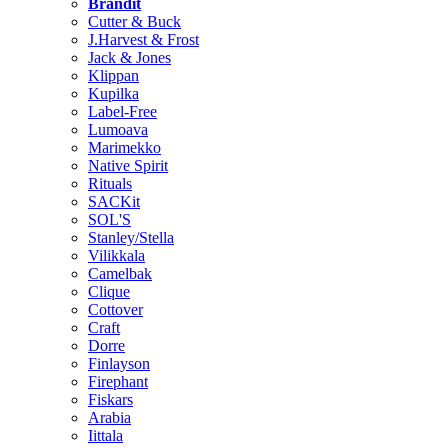
Brändit
Cutter & Buck
J.Harvest & Frost
Jack & Jones
Klippan
Kupilka
Label-Free
Lumoava
Marimekko
Native Spirit
Rituals
SACKit
SOL'S
Stanley/Stella
Vilikkala
Camelbak
Clique
Cottover
Craft
Dorre
Finlayson
Firephant
Fiskars
Arabia
Iittala