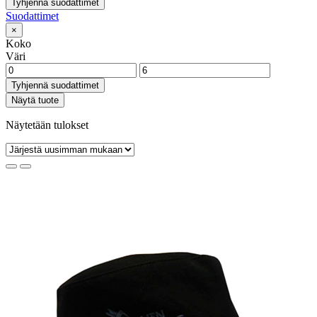
Tyhjennä suodattimet
Suodattimet
×
Koko
Väri
Tyhjennä suodattimet
Näytä tuote
Näytetään tulokset