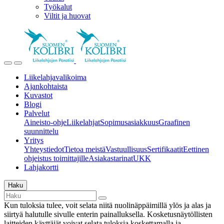
Työkalut
Viltit ja huovat
Liikelahjavalikoima
Ajankohtaista
Kuvastot
Blogi
Palvelut
Aineisto-ohje
Liikelahjat
Sopimusasiakkuus
Graafinen
suunnittelu
Yritys
Yhteystiedot
Tietoa meistä
Vastuullisuus
Sertifikaatit
Eettinen
ohjeistus toimittajille
Asiakastarinat
UKK
Lahjakortti
Haku
Kun tuloksia tulee, voit selata niitä nuolinäppäimillä ylös ja alas ja
siirtyä halutulle sivulle enterin painalluksella. Kosketusnäytöllisten
laitteiden käyttäjät voivat selata tuloksia koskettamalla ja