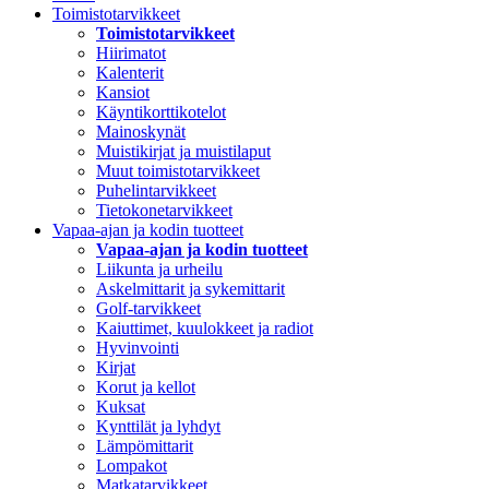
Toimistotarvikkeet
Toimistotarvikkeet
Hiirimatot
Kalenterit
Kansiot
Käyntikorttikotelot
Mainoskynät
Muistikirjat ja muistilaput
Muut toimistotarvikkeet
Puhelintarvikkeet
Tietokonetarvikkeet
Vapaa-ajan ja kodin tuotteet
Vapaa-ajan ja kodin tuotteet
Liikunta ja urheilu
Askelmittarit ja sykemittarit
Golf-tarvikkeet
Kaiuttimet, kuulokkeet ja radiot
Hyvinvointi
Kirjat
Korut ja kellot
Kuksat
Kynttilät ja lyhdyt
Lämpömittarit
Lompakot
Matkatarvikkeet