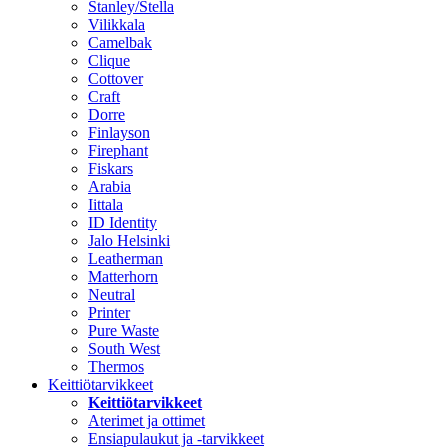
Stanley/Stella
Vilikkala
Camelbak
Clique
Cottover
Craft
Dorre
Finlayson
Firephant
Fiskars
Arabia
Iittala
ID Identity
Jalo Helsinki
Leatherman
Matterhorn
Neutral
Printer
Pure Waste
South West
Thermos
Keittiötarvikkeet
Keittiötarvikkeet
Aterimet ja ottimet
Ensiapulaukut ja -tarvikkeet