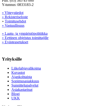
Puh. (03) 345 45 000
Y-tunnus: 0833183-2
» Yhteystiedot
» Rekisteriseloste
»
Toimitusehdot
» Vastuullisuus
» Laatu- ja ympäristöpolitiikka
» Eettinen ohjeistus toimittajille
» Evästeasetukset
Yrityksille
Liikelahjavalikoima
Kuvastot
Ajankohtaista
Sopimusasiakkuus
Sunnittelupalvelut
Asiakastarinat
Blogi
UKK