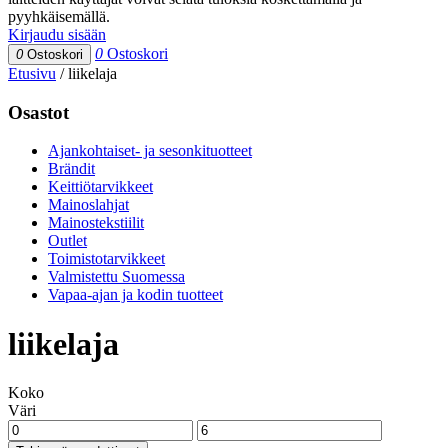
pyyhkäisemällä.
Kirjaudu sisään
0
Ostoskori
0
Ostoskori
Etusivu
/
liikelaja
Osastot
Ajankohtaiset- ja sesonkituotteet
Brändit
Keittiötarvikkeet
Mainoslahjat
Mainostekstiilit
Outlet
Toimistotarvikkeet
Valmistettu Suomessa
Vapaa-ajan ja kodin tuotteet
liikelaja
Koko
Väri