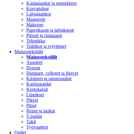
Kaulanauhat ja rannekkeet
Korvatulpat
Lahjalaatikot
Magneetit
Makeiset
Paperikassit ja lahjakassit
Pinssit ja rintanapit
Tekniikka
Tulitikut ja sytyttimet
Mainostekstiilit
Mainostekstiilit
Asusteet
Housut
Hupparit, colleget ja fleecet
Käsineet ja rannenauhat
Kauluspaidat
Kestokassit
Lippikset
Pikeet
Pipot
Reput ja laukut
T-paidat
Takit
Työvaatteet
Outlet