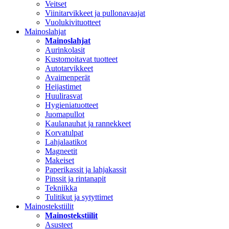
Veitset
Viinitarvikkeet ja pullonavaajat
Vuolukivituotteet
Mainoslahjat
Mainoslahjat
Aurinkolasit
Kustomoitavat tuotteet
Autotarvikkeet
Avaimenperät
Heijastimet
Huulirasvat
Hygieniatuotteet
Juomapullot
Kaulanauhat ja rannekkeet
Korvatulpat
Lahjalaatikot
Magneetit
Makeiset
Paperikassit ja lahjakassit
Pinssit ja rintanapit
Tekniikka
Tulitikut ja sytyttimet
Mainostekstiilit
Mainostekstiilit
Asusteet