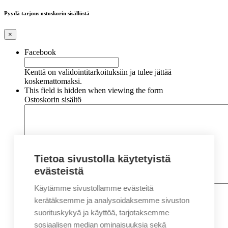
Pyydä tarjous ostoskorin sisällöstä
×
Facebook
Kenttä on validointitarkoituksiin ja tulee jättää
koskemattomaksi.
This field is hidden when viewing the form
Ostoskorin sisältö
Tietoa sivustolla käytetyistä
evästeistä
Käytämme sivustollamme evästeitä
Nimi
*
Etunimi
kerätäksemme ja analysoidaksemme sivuston
Sukunimi
suorituskykyä ja käyttöä, tarjotaksemme
Yritys
sosiaalisen median ominaisuuksia sekä