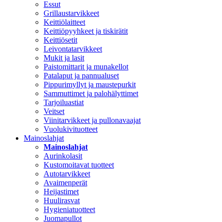
Essut
Grillaustarvikkeet
Keittiölaitteet
Keittiöpyyhkeet ja tiskirätit
Keittiösetit
Leivontatarvikkeet
Mukit ja lasit
Paistomittarit ja munakellot
Patalaput ja pannualuset
Pippurimyllyt ja maustepurkit
Sammuttimet ja palohälyttimet
Tarjoiluastiat
Veitset
Viinitarvikkeet ja pullonavaajat
Vuolukivituotteet
Mainoslahjat
Mainoslahjat
Aurinkolasit
Kustomoitavat tuotteet
Autotarvikkeet
Avaimenperät
Heijastimet
Huulirasvat
Hygieniatuotteet
Juomapullot