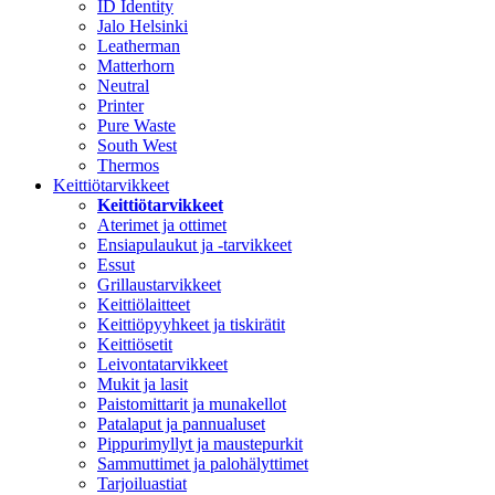
ID Identity
Jalo Helsinki
Leatherman
Matterhorn
Neutral
Printer
Pure Waste
South West
Thermos
Keittiötarvikkeet
Keittiötarvikkeet
Aterimet ja ottimet
Ensiapulaukut ja -tarvikkeet
Essut
Grillaustarvikkeet
Keittiölaitteet
Keittiöpyyhkeet ja tiskirätit
Keittiösetit
Leivontatarvikkeet
Mukit ja lasit
Paistomittarit ja munakellot
Patalaput ja pannualuset
Pippurimyllyt ja maustepurkit
Sammuttimet ja palohälyttimet
Tarjoiluastiat