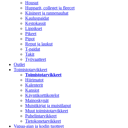
Housut
Hupparit, colleget ja fleecet
Käsineet ja rannenauhat
Kauluspaidat
Kestokassit
Lippikset
Pikeet
Pipot
Reput ja laukut
T-paidat
Takit
Työvaatteet
Outlet
Toimistotarvikkeet
Toimistotarvikkeet
Hiirimatot
Kalenterit
Kansiot
Käyntikorttikotelot
Mainoskynät
Muistikirjat ja muistilaput
Muut toimistotarvikkeet
Puhelintarvikkeet
Tietokonetarvikkeet
Vapaa-ajan ja kodin tuotteet