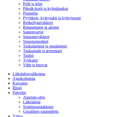
Pelit ja lelut
Piknik-korit ja kylmälaukut
Puutarha
Pyyhkeet, kylpytakit ja kylpytossut
Retkeilytarvikkeet
Riippumatot ja alustat
Sateenvarjot
Saunatarvikkeet
Sisustustuotteet
Taskulamput ja otsalamput
Taskumatit ja termokset
Taulut
Työkalut
Viltit ja huovat
Liikelahjavalikoima
Ajankohtaista
Kuvastot
Blogi
Palvelut
Aineisto-ohje
Liikelahjat
Sopimusasiakkuus
Graafinen suunnittelu
Yritys