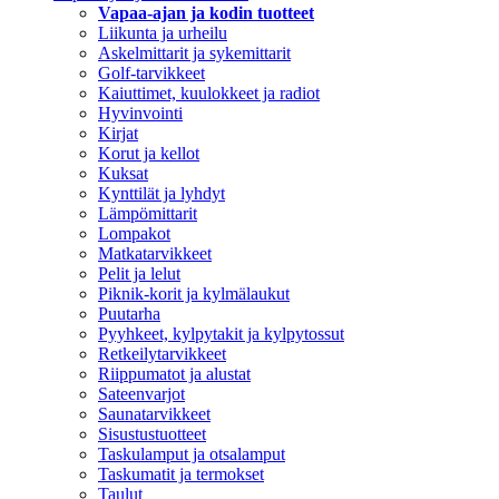
Vapaa-ajan ja kodin tuotteet
Liikunta ja urheilu
Askelmittarit ja sykemittarit
Golf-tarvikkeet
Kaiuttimet, kuulokkeet ja radiot
Hyvinvointi
Kirjat
Korut ja kellot
Kuksat
Kynttilät ja lyhdyt
Lämpömittarit
Lompakot
Matkatarvikkeet
Pelit ja lelut
Piknik-korit ja kylmälaukut
Puutarha
Pyyhkeet, kylpytakit ja kylpytossut
Retkeilytarvikkeet
Riippumatot ja alustat
Sateenvarjot
Saunatarvikkeet
Sisustustuotteet
Taskulamput ja otsalamput
Taskumatit ja termokset
Taulut