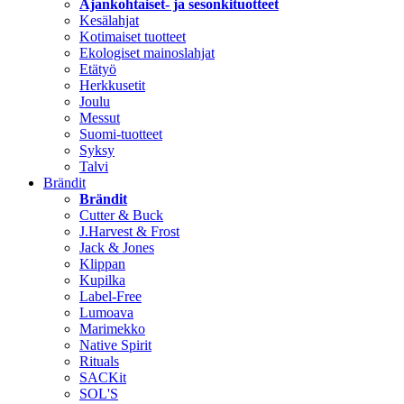
Ajankohtaiset- ja sesonkituotteet
Kesälahjat
Kotimaiset tuotteet
Ekologiset mainoslahjat
Etätyö
Herkkusetit
Joulu
Messut
Suomi-tuotteet
Syksy
Talvi
Brändit
Brändit
Cutter & Buck
J.Harvest & Frost
Jack & Jones
Klippan
Kupilka
Label-Free
Lumoava
Marimekko
Native Spirit
Rituals
SACKit
SOL'S