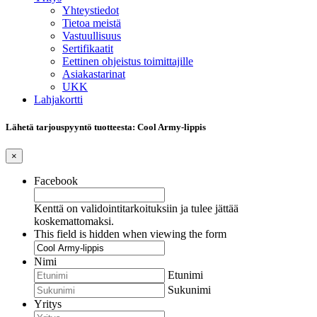
Yhteystiedot
Tietoa meistä
Vastuullisuus
Sertifikaatit
Eettinen ohjeistus toimittajille
Asiakastarinat
UKK
Lahjakortti
Lähetä tarjouspyyntö tuotteesta: Cool Army-lippis
×
Facebook
Kenttä on validointitarkoituksiin ja tulee jättää
koskemattomaksi.
This field is hidden when viewing the form
Nimi
Etunimi
Sukunimi
Yritys