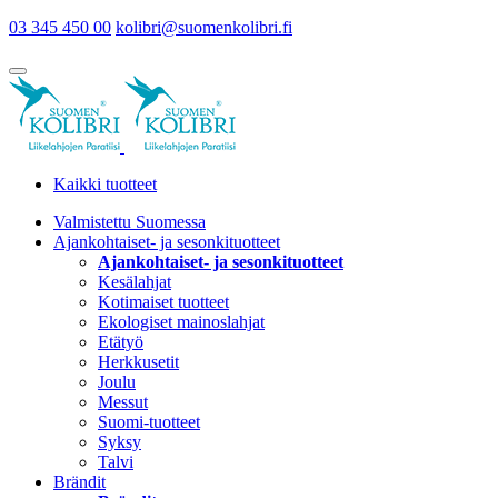
03 345 450 00
kolibri@suomenkolibri.fi
Kaikki tuotteet
Valmistettu Suomessa
Ajankohtaiset- ja sesonkituotteet
Ajankohtaiset- ja sesonkituotteet
Kesälahjat
Kotimaiset tuotteet
Ekologiset mainoslahjat
Etätyö
Herkkusetit
Joulu
Messut
Suomi-tuotteet
Syksy
Talvi
Brändit