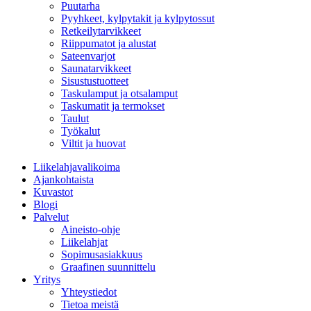
Puutarha
Pyyhkeet, kylpytakit ja kylpytossut
Retkeilytarvikkeet
Riippumatot ja alustat
Sateenvarjot
Saunatarvikkeet
Sisustustuotteet
Taskulamput ja otsalamput
Taskumatit ja termokset
Taulut
Työkalut
Viltit ja huovat
Liikelahjavalikoima
Ajankohtaista
Kuvastot
Blogi
Palvelut
Aineisto-ohje
Liikelahjat
Sopimusasiakkuus
Graafinen suunnittelu
Yritys
Yhteystiedot
Tietoa meistä