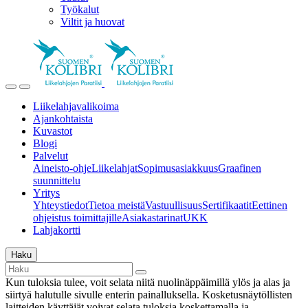
Työkalut
Viltit ja huovat
Liikelahjavalikoima
Ajankohtaista
Kuvastot
Blogi
Palvelut
Aineisto-ohje
Liikelahjat
Sopimusasiakkuus
Graafinen
suunnittelu
Yritys
Yhteystiedot
Tietoa meistä
Vastuullisuus
Sertifikaatit
Eettinen
ohjeistus toimittajille
Asiakastarinat
UKK
Lahjakortti
Haku
Kun tuloksia tulee, voit selata niitä nuolinäppäimillä ylös ja alas ja
siirtyä halutulle sivulle enterin painalluksella. Kosketusnäytöllisten
laitteiden käyttäjät voivat selata tuloksia koskettamalla ja