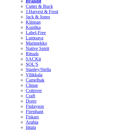
Brändit
Cutter & Buck
J.Harvest & Frost
Jack & Jones
Klippan
Kupilka
Label-Free
Lumoava
Marimekko
Native Spirit
Rituals
SACKit
SOL'S
Stanley/Stella
Vilikkala
Camelbak
Clique
Cottover
Craft
Dorre
Finlayson
Firephant
Fiskars
Arabia
Iittala