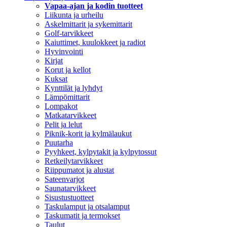
Vapaa-ajan ja kodin tuotteet
Liikunta ja urheilu
Askelmittarit ja sykemittarit
Golf-tarvikkeet
Kaiuttimet, kuulokkeet ja radiot
Hyvinvointi
Kirjat
Korut ja kellot
Kuksat
Kynttilät ja lyhdyt
Lämpömittarit
Lompakot
Matkatarvikkeet
Pelit ja lelut
Piknik-korit ja kylmälaukut
Puutarha
Pyyhkeet, kylpytakit ja kylpytossut
Retkeilytarvikkeet
Riippumatot ja alustat
Sateenvarjot
Saunatarvikkeet
Sisustustuotteet
Taskulamput ja otsalamput
Taskumatit ja termokset
Taulut