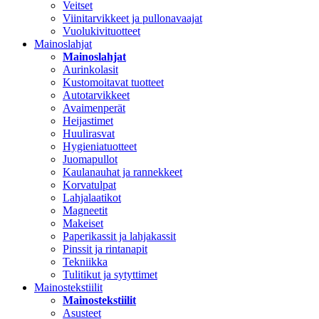
Veitset
Viinitarvikkeet ja pullonavaajat
Vuolukivituotteet
Mainoslahjat
Mainoslahjat
Aurinkolasit
Kustomoitavat tuotteet
Autotarvikkeet
Avaimenperät
Heijastimet
Huulirasvat
Hygieniatuotteet
Juomapullot
Kaulanauhat ja rannekkeet
Korvatulpat
Lahjalaatikot
Magneetit
Makeiset
Paperikassit ja lahjakassit
Pinssit ja rintanapit
Tekniikka
Tulitikut ja sytyttimet
Mainostekstiilit
Mainostekstiilit
Asusteet