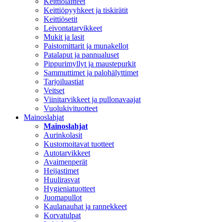
Keittiölaitteet
Keittiöpyyhkeet ja tiskirätit
Keittiösetit
Leivontatarvikkeet
Mukit ja lasit
Paistomittarit ja munakellot
Patalaput ja pannualuset
Pippurimyllyt ja maustepurkit
Sammuttimet ja palohälyttimet
Tarjoiluastiat
Veitset
Viinitarvikkeet ja pullonavaajat
Vuolukivituotteet
Mainoslahjat
Mainoslahjat
Aurinkolasit
Kustomoitavat tuotteet
Autotarvikkeet
Avaimenperät
Heijastimet
Huulirasvat
Hygieniatuotteet
Juomapullot
Kaulanauhat ja rannekkeet
Korvatulpat