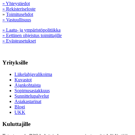
» Yhteystiedot
» Rekisteriseloste
»
Toimitusehdot
» Vastuullisuus
» Laatu- ja ympäristöpolitiikka
» Eettinen ohjeistus toimittajille
» Evästeasetukset
Yrityksille
Liikelahjavalikoima
Kuvastot
Ajankohtaista
Sopimusasiakkuus
Sunnittelupalvelut
Asiakastarinat
Blogi
UKK
Kuluttajille