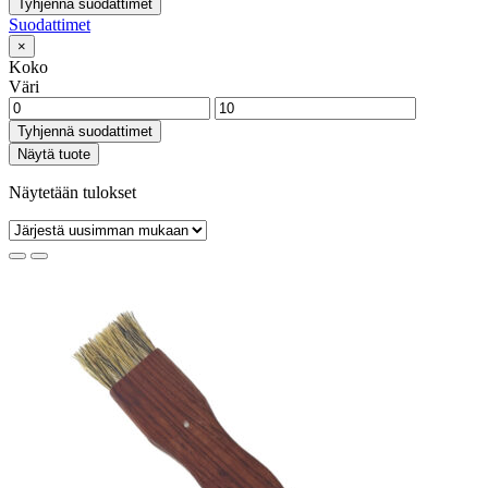
Tyhjennä suodattimet
Suodattimet
×
Koko
Väri
Tyhjennä suodattimet
Näytä tuote
Näytetään tulokset