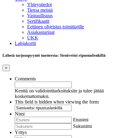
Yhteystiedot
Tietoa meistä
Vastuullisuus
Sertifikaatit
Eettinen ohjeistus toimittajille
Asiakastarinat
UKK
Lahjakortti
Lähetä tarjouspyyntö tuotteesta: Sieniveitsi ripustuslenkillä
×
Comments
Kenttä on validointitarkoituksiin ja tulee jättää
koskemattomaksi.
This field is hidden when viewing the form
Nimi
Etunimi
Sukunimi
Yritys