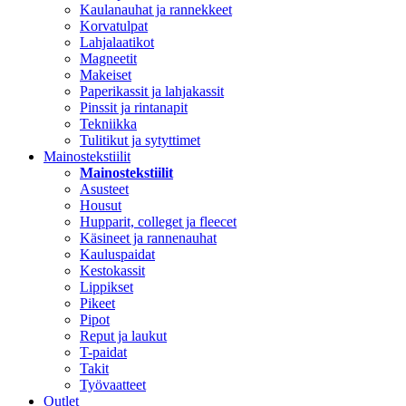
Kaulanauhat ja rannekkeet
Korvatulpat
Lahjalaatikot
Magneetit
Makeiset
Paperikassit ja lahjakassit
Pinssit ja rintanapit
Tekniikka
Tulitikut ja sytyttimet
Mainostekstiilit
Mainostekstiilit
Asusteet
Housut
Hupparit, colleget ja fleecet
Käsineet ja rannenauhat
Kauluspaidat
Kestokassit
Lippikset
Pikeet
Pipot
Reput ja laukut
T-paidat
Takit
Työvaatteet
Outlet