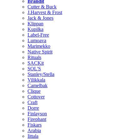
Brändit
Cutter & Buck
J.Harvest & Frost
Jack & Jones
Klippan
Kupilka
Label-Free
Lumoava
Marimekko
Native Spirit
Rituals
SACKit
SOL'S
Stanley/Stella
Vilikkala
Camelbak
Clique
Cottover
Craft
Dorre
Finlayson
Firephant
Fiskars
Arabia
Iittala