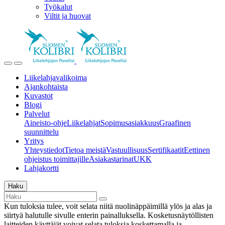
Työkalut
Viltit ja huovat
Liikelahjavalikoima
Ajankohtaista
Kuvastot
Blogi
Palvelut
Aineisto-ohje
Liikelahjat
Sopimusasiakkuus
Graafinen
suunnittelu
Yritys
Yhteystiedot
Tietoa meistä
Vastuullisuus
Sertifikaatit
Eettinen
ohjeistus toimittajille
Asiakastarinat
UKK
Lahjakortti
Haku
Kun tuloksia tulee, voit selata niitä nuolinäppäimillä ylös ja alas ja
siirtyä halutulle sivulle enterin painalluksella. Kosketusnäytöllisten
laitteiden käyttäjät voivat selata tuloksia koskettamalla ja