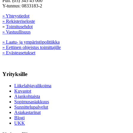
Puh. (03) 345 45 000
Y-tunnus: 0833183-2
» Yhteystiedot
» Rekisteriseloste
»
Toimitusehdot
» Vastuullisuus
» Laatu- ja ympäristöpolitiikka
» Eettinen ohjeistus toimittajille
» Evästeasetukset
Yrityksille
Liikelahjavalikoima
Kuvastot
Ajankohtaista
Sopimusasiakkuus
Sunnittelupalvelut
Asiakastarinat
Blogi
UKK