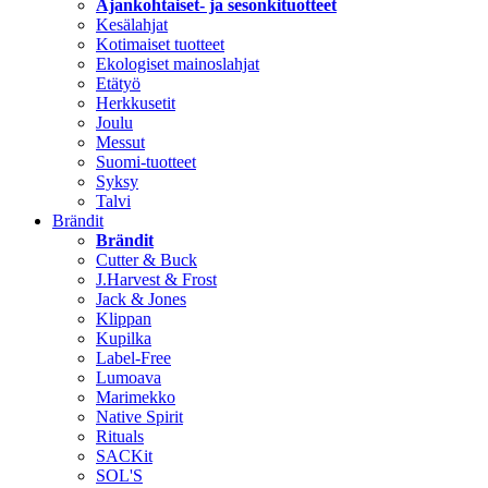
Ajankohtaiset- ja sesonkituotteet
Kesälahjat
Kotimaiset tuotteet
Ekologiset mainoslahjat
Etätyö
Herkkusetit
Joulu
Messut
Suomi-tuotteet
Syksy
Talvi
Brändit
Brändit
Cutter & Buck
J.Harvest & Frost
Jack & Jones
Klippan
Kupilka
Label-Free
Lumoava
Marimekko
Native Spirit
Rituals
SACKit
SOL'S