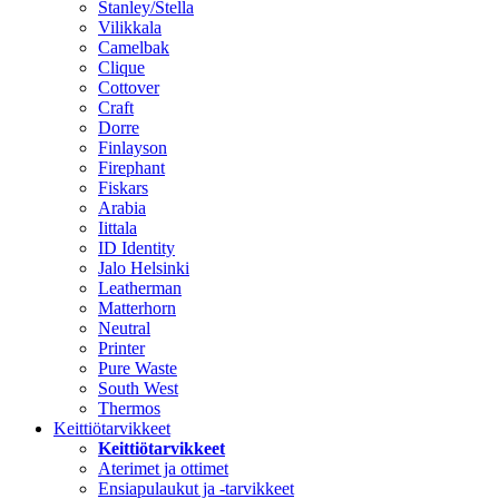
Stanley/Stella
Vilikkala
Camelbak
Clique
Cottover
Craft
Dorre
Finlayson
Firephant
Fiskars
Arabia
Iittala
ID Identity
Jalo Helsinki
Leatherman
Matterhorn
Neutral
Printer
Pure Waste
South West
Thermos
Keittiötarvikkeet
Keittiötarvikkeet
Aterimet ja ottimet
Ensiapulaukut ja -tarvikkeet