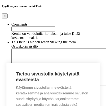
Pyydä tarjous ostoskorin sisällöstä
×
Comments
Kenttä on validointitarkoituksiin ja tulee jättää
koskemattomaksi.
This field is hidden when viewing the form
Ostoskorin sisältö
Tietoa sivustolla käytetyistä
evästeistä
Käytämme sivustollamme evästeitä
Nimi
*
Etunimi
kerätäksemme ja analysoidaksemme sivuston
Sukunimi
suorituskykyä ja käyttöä, tarjotaksemme
Yritys
sosiaalisen median ominaisuuksia sekä