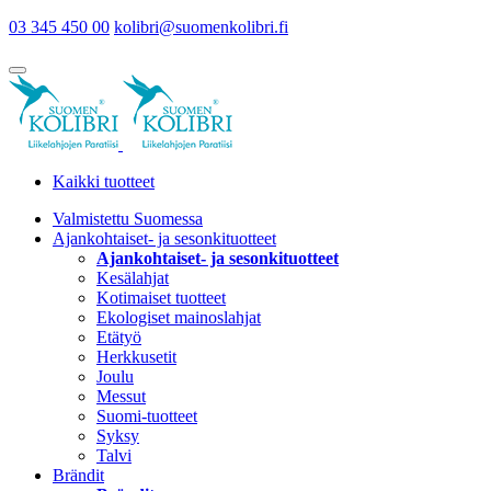
03 345 450 00
kolibri@suomenkolibri.fi
Kaikki tuotteet
Valmistettu Suomessa
Ajankohtaiset- ja sesonkituotteet
Ajankohtaiset- ja sesonkituotteet
Kesälahjat
Kotimaiset tuotteet
Ekologiset mainoslahjat
Etätyö
Herkkusetit
Joulu
Messut
Suomi-tuotteet
Syksy
Talvi
Brändit