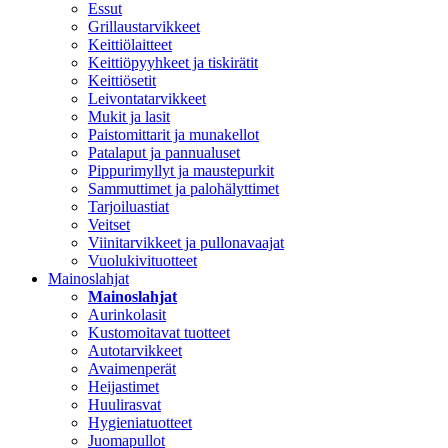
Essut
Grillaustarvikkeet
Keittiölaitteet
Keittiöpyyhkeet ja tiskirätit
Keittiösetit
Leivontatarvikkeet
Mukit ja lasit
Paistomittarit ja munakellot
Patalaput ja pannualuset
Pippurimyllyt ja maustepurkit
Sammuttimet ja palohälyttimet
Tarjoiluastiat
Veitset
Viinitarvikkeet ja pullonavaajat
Vuolukivituotteet
Mainoslahjat
Mainoslahjat
Aurinkolasit
Kustomoitavat tuotteet
Autotarvikkeet
Avaimenperät
Heijastimet
Huulirasvat
Hygieniatuotteet
Juomapullot