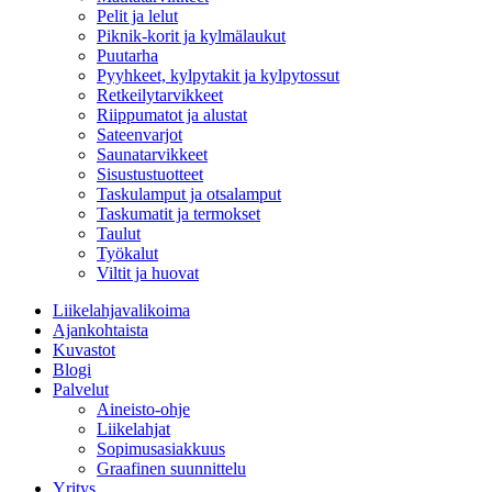
Pelit ja lelut
Piknik-korit ja kylmälaukut
Puutarha
Pyyhkeet, kylpytakit ja kylpytossut
Retkeilytarvikkeet
Riippumatot ja alustat
Sateenvarjot
Saunatarvikkeet
Sisustustuotteet
Taskulamput ja otsalamput
Taskumatit ja termokset
Taulut
Työkalut
Viltit ja huovat
Liikelahjavalikoima
Ajankohtaista
Kuvastot
Blogi
Palvelut
Aineisto-ohje
Liikelahjat
Sopimusasiakkuus
Graafinen suunnittelu
Yritys