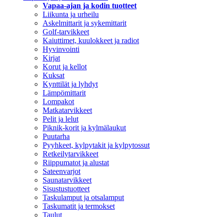
Vapaa-ajan ja kodin tuotteet
Liikunta ja urheilu
Askelmittarit ja sykemittarit
Golf-tarvikkeet
Kaiuttimet, kuulokkeet ja radiot
Hyvinvointi
Kirjat
Korut ja kellot
Kuksat
Kynttilät ja lyhdyt
Lämpömittarit
Lompakot
Matkatarvikkeet
Pelit ja lelut
Piknik-korit ja kylmälaukut
Puutarha
Pyyhkeet, kylpytakit ja kylpytossut
Retkeilytarvikkeet
Riippumatot ja alustat
Sateenvarjot
Saunatarvikkeet
Sisustustuotteet
Taskulamput ja otsalamput
Taskumatit ja termokset
Taulut