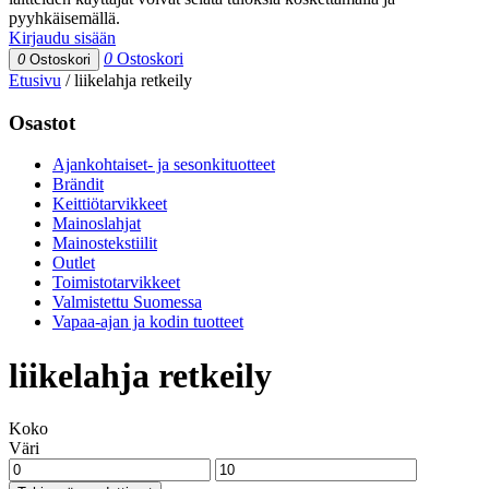
pyyhkäisemällä.
Kirjaudu sisään
0
Ostoskori
0
Ostoskori
Etusivu
/
liikelahja retkeily
Osastot
Ajankohtaiset- ja sesonkituotteet
Brändit
Keittiötarvikkeet
Mainoslahjat
Mainostekstiilit
Outlet
Toimistotarvikkeet
Valmistettu Suomessa
Vapaa-ajan ja kodin tuotteet
liikelahja retkeily
Koko
Väri