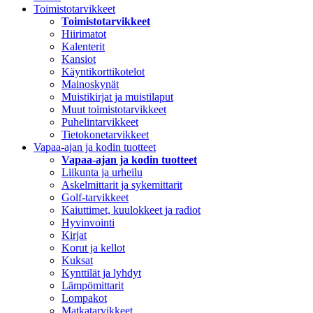
Toimistotarvikkeet
Toimistotarvikkeet
Hiirimatot
Kalenterit
Kansiot
Käyntikorttikotelot
Mainoskynät
Muistikirjat ja muistilaput
Muut toimistotarvikkeet
Puhelintarvikkeet
Tietokonetarvikkeet
Vapaa-ajan ja kodin tuotteet
Vapaa-ajan ja kodin tuotteet
Liikunta ja urheilu
Askelmittarit ja sykemittarit
Golf-tarvikkeet
Kaiuttimet, kuulokkeet ja radiot
Hyvinvointi
Kirjat
Korut ja kellot
Kuksat
Kynttilät ja lyhdyt
Lämpömittarit
Lompakot
Matkatarvikkeet