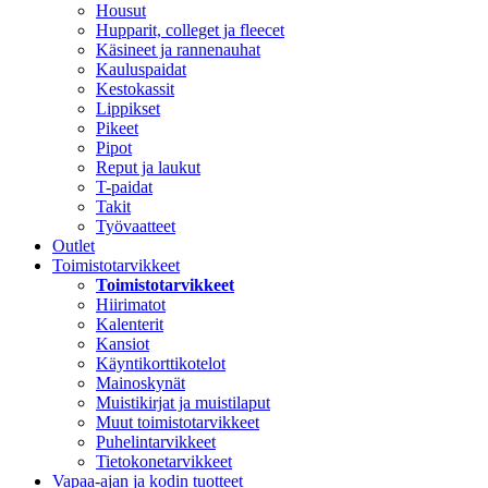
Housut
Hupparit, colleget ja fleecet
Käsineet ja rannenauhat
Kauluspaidat
Kestokassit
Lippikset
Pikeet
Pipot
Reput ja laukut
T-paidat
Takit
Työvaatteet
Outlet
Toimistotarvikkeet
Toimistotarvikkeet
Hiirimatot
Kalenterit
Kansiot
Käyntikorttikotelot
Mainoskynät
Muistikirjat ja muistilaput
Muut toimistotarvikkeet
Puhelintarvikkeet
Tietokonetarvikkeet
Vapaa-ajan ja kodin tuotteet