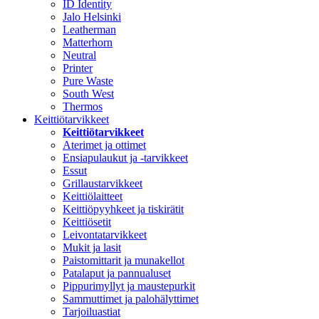
ID Identity
Jalo Helsinki
Leatherman
Matterhorn
Neutral
Printer
Pure Waste
South West
Thermos
Keittiötarvikkeet
Keittiötarvikkeet
Aterimet ja ottimet
Ensiapulaukut ja -tarvikkeet
Essut
Grillaustarvikkeet
Keittiölaitteet
Keittiöpyyhkeet ja tiskirätit
Keittiösetit
Leivontatarvikkeet
Mukit ja lasit
Paistomittarit ja munakellot
Patalaput ja pannualuset
Pippurimyllyt ja maustepurkit
Sammuttimet ja palohälyttimet
Tarjoiluastiat