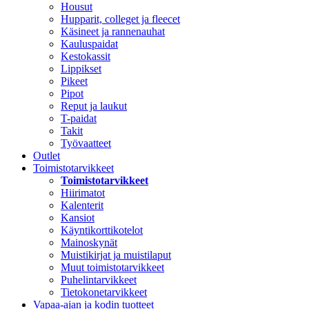
Housut
Hupparit, colleget ja fleecet
Käsineet ja rannenauhat
Kauluspaidat
Kestokassit
Lippikset
Pikeet
Pipot
Reput ja laukut
T-paidat
Takit
Työvaatteet
Outlet
Toimistotarvikkeet
Toimistotarvikkeet
Hiirimatot
Kalenterit
Kansiot
Käyntikorttikotelot
Mainoskynät
Muistikirjat ja muistilaput
Muut toimistotarvikkeet
Puhelintarvikkeet
Tietokonetarvikkeet
Vapaa-ajan ja kodin tuotteet