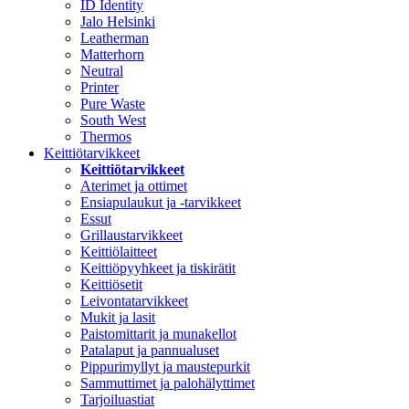
ID Identity
Jalo Helsinki
Leatherman
Matterhorn
Neutral
Printer
Pure Waste
South West
Thermos
Keittiötarvikkeet
Keittiötarvikkeet
Aterimet ja ottimet
Ensiapulaukut ja -tarvikkeet
Essut
Grillaustarvikkeet
Keittiölaitteet
Keittiöpyyhkeet ja tiskirätit
Keittiösetit
Leivontatarvikkeet
Mukit ja lasit
Paistomittarit ja munakellot
Patalaput ja pannualuset
Pippurimyllyt ja maustepurkit
Sammuttimet ja palohälyttimet
Tarjoiluastiat