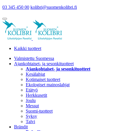
03 345 450 00
kolibri@suomenkolibri.fi
Kaikki tuotteet
Valmistettu Suomessa
Ajankohtaiset- ja sesonkituotteet
Ajankohtaiset- ja sesonkituotteet
Kesälahjat
Kotimaiset tuotteet
Ekologiset mainoslahjat
Etätyö
Herkkusetit
Joulu
Messut
Suomi-tuotteet
Syksy
Talvi
Brändit