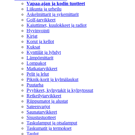
Vapaa-ajan ja kodin tuotteet
Liikunta ja urheilu
Askelmittarit ja sykemittarit
Golf-tarvikkeet
Kaiuttimet, kuulokkeet ja radiot
Hyvinvointi
Kirjat
Korut ja kellot
Kuksat
Kynttilät ja lyhdyt
Lämpömittarit
Lompakot
Matkatarvikkeet
Pelit ja lelut
Piknik-korit ja kylmälaukut
Puutarha
Pyyhkeet, kylpytakit ja kylpytossut
Retkeilytarvikkeet
Riippumatot ja alustat
Sateenvarjot
Saunatarvikkeet
Sisustustuotteet
Taskulamput ja otsalamput
Taskumatit ja termokset
Taulut