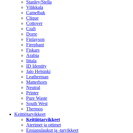
Stanley/Stella
Vilikkala
Camelbak
Clique
Cottover
Craft
Dorre
Finlayson
Firephant
Fiskars
Arabia
Iittala
ID Identity
Jalo Helsinki
Leatherman
Matterhorn
Neutral
Printer
Pure Waste
South West
Thermos
Keittiötarvikkeet
Keittiötarvikkeet
Aterimet ja ottimet
Ensiapulaukut ja -tarvikkeet