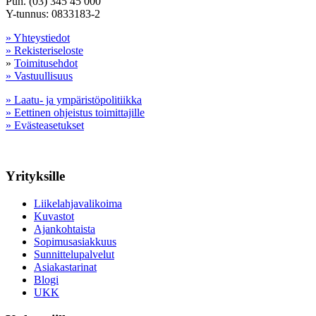
Puh. (03) 345 45 000
Y-tunnus: 0833183-2
» Yhteystiedot
» Rekisteriseloste
»
Toimitusehdot
» Vastuullisuus
» Laatu- ja ympäristöpolitiikka
» Eettinen ohjeistus toimittajille
» Evästeasetukset
Yrityksille
Liikelahjavalikoima
Kuvastot
Ajankohtaista
Sopimusasiakkuus
Sunnittelupalvelut
Asiakastarinat
Blogi
UKK