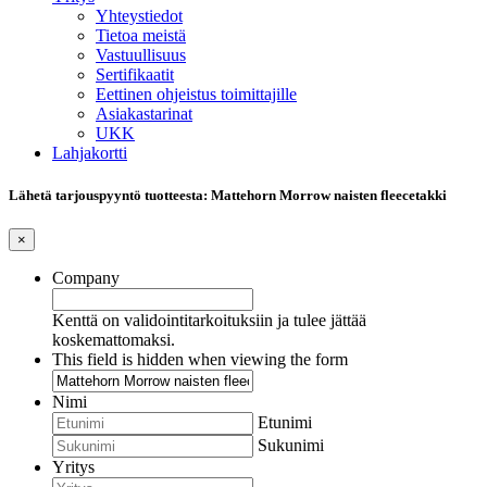
Yhteystiedot
Tietoa meistä
Vastuullisuus
Sertifikaatit
Eettinen ohjeistus toimittajille
Asiakastarinat
UKK
Lahjakortti
Lähetä tarjouspyyntö tuotteesta: Mattehorn Morrow naisten fleecetakki
×
Company
Kenttä on validointitarkoituksiin ja tulee jättää
koskemattomaksi.
This field is hidden when viewing the form
Nimi
Etunimi
Sukunimi
Yritys