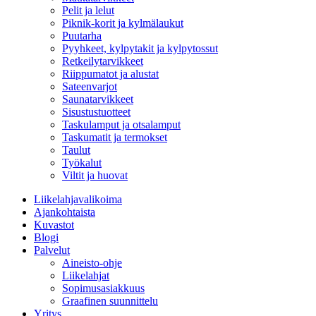
Pelit ja lelut
Piknik-korit ja kylmälaukut
Puutarha
Pyyhkeet, kylpytakit ja kylpytossut
Retkeilytarvikkeet
Riippumatot ja alustat
Sateenvarjot
Saunatarvikkeet
Sisustustuotteet
Taskulamput ja otsalamput
Taskumatit ja termokset
Taulut
Työkalut
Viltit ja huovat
Liikelahjavalikoima
Ajankohtaista
Kuvastot
Blogi
Palvelut
Aineisto-ohje
Liikelahjat
Sopimusasiakkuus
Graafinen suunnittelu
Yritys