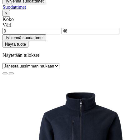
Tyhjennä suodattimet
Suodattimet
×
Koko
Väri
Tyhjennä suodattimet
Näytä tuote
Näytetään tulokset