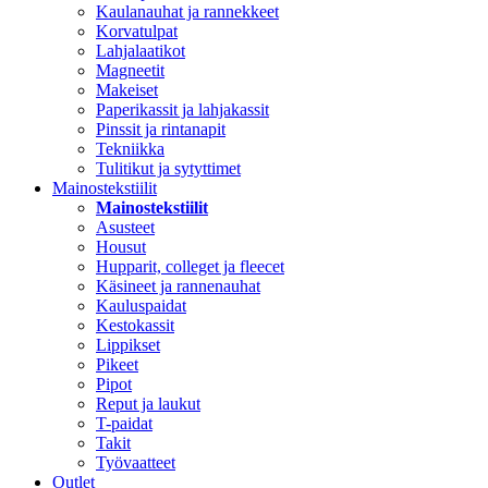
Kaulanauhat ja rannekkeet
Korvatulpat
Lahjalaatikot
Magneetit
Makeiset
Paperikassit ja lahjakassit
Pinssit ja rintanapit
Tekniikka
Tulitikut ja sytyttimet
Mainostekstiilit
Mainostekstiilit
Asusteet
Housut
Hupparit, colleget ja fleecet
Käsineet ja rannenauhat
Kauluspaidat
Kestokassit
Lippikset
Pikeet
Pipot
Reput ja laukut
T-paidat
Takit
Työvaatteet
Outlet