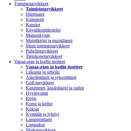
Toimistotarvikkeet
Toimistotarvikkeet
Hiirimatot
Kalenterit
Kansiot
Käyntikorttikotelot
Mainoskynät
Muistikirjat ja muistilaput
Muut toimistotarvikkeet
Puhelintarvikkeet
Tietokonetarvikkeet
Vapaa-ajan ja kodin tuotteet
Vapaa-ajan ja kodin tuotteet
Liikunta ja urheilu
Askelmittarit ja sykemittarit
Golf-tarvikkeet
Kaiuttimet, kuulokkeet ja radiot
Hyvinvointi
Kirjat
Korut ja kellot
Kuksat
Kynttilät ja lyhdyt
Lämpömittarit
Lompakot
Matkatarvikkeet