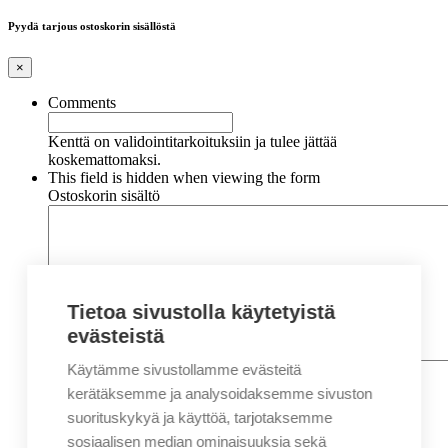
Pyydä tarjous ostoskorin sisällöstä
×
Comments
Kenttä on validointitarkoituksiin ja tulee jättää
koskemattomaksi.
This field is hidden when viewing the form
Ostoskorin sisältö
Tietoa sivustolla käytetyistä
evästeistä
Käytämme sivustollamme evästeitä
Nimi
*
Etunimi
kerätäksemme ja analysoidaksemme sivuston
Sukunimi
suorituskykyä ja käyttöä, tarjotaksemme
Yritys
sosiaalisen median ominaisuuksia sekä