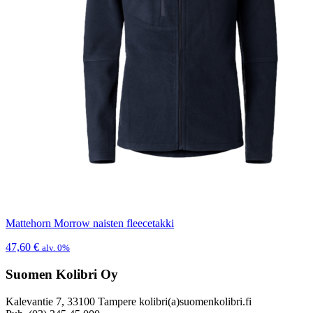
Mattehorn Morrow naisten fleecetakki
47,60
€
alv. 0%
Suomen Kolibri Oy
Kalevantie 7, 33100 Tampere kolibri(a)suomenkolibri.fi