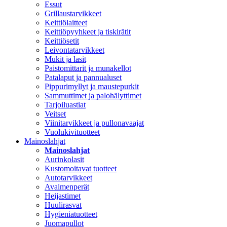
Essut
Grillaustarvikkeet
Keittiölaitteet
Keittiöpyyhkeet ja tiskirätit
Keittiösetit
Leivontatarvikkeet
Mukit ja lasit
Paistomittarit ja munakellot
Patalaput ja pannualuset
Pippurimyllyt ja maustepurkit
Sammuttimet ja palohälyttimet
Tarjoiluastiat
Veitset
Viinitarvikkeet ja pullonavaajat
Vuolukivituotteet
Mainoslahjat
Mainoslahjat
Aurinkolasit
Kustomoitavat tuotteet
Autotarvikkeet
Avaimenperät
Heijastimet
Huulirasvat
Hygieniatuotteet
Juomapullot