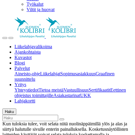
Työkalut
Viltit ja huovat
Liikelahjavalikoima
Ajankohtaista
Kuvastot
Blogi
Palvelut
Aineisto-ohje
Liikelahjat
Sopimusasiakkuus
Graafinen
suunnittelu
Yritys
Yhteystiedot
Tietoa meistä
Vastuullisuus
Sertifikaatit
Eettinen
ohjeistus toimittajille
Asiakastarinat
UKK
Lahjakortti
Haku
Kun tuloksia tulee, voit selata niitä nuolinäppäimillä ylös ja alas ja
siirtyä halutulle sivulle enterin painalluksella. Kosketusnäytöllisten
laitteiden käyttäjät voivat selata tuloksia koskettamalla ja