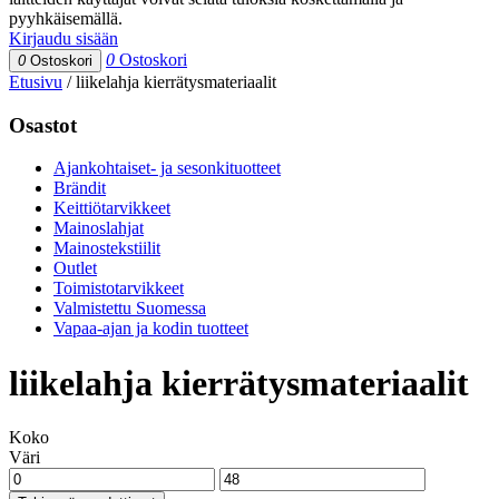
pyyhkäisemällä.
Kirjaudu sisään
0
Ostoskori
0
Ostoskori
Etusivu
/
liikelahja kierrätysmateriaalit
Osastot
Ajankohtaiset- ja sesonkituotteet
Brändit
Keittiötarvikkeet
Mainoslahjat
Mainostekstiilit
Outlet
Toimistotarvikkeet
Valmistettu Suomessa
Vapaa-ajan ja kodin tuotteet
liikelahja kierrätysmateriaalit
Koko
Väri