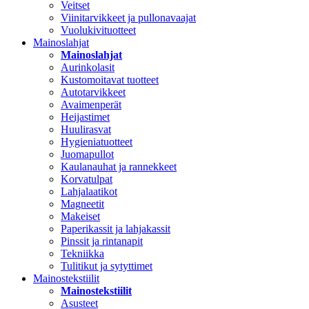
Veitset
Viinitarvikkeet ja pullonavaajat
Vuolukivituotteet
Mainoslahjat
Mainoslahjat
Aurinkolasit
Kustomoitavat tuotteet
Autotarvikkeet
Avaimenperät
Heijastimet
Huulirasvat
Hygieniatuotteet
Juomapullot
Kaulanauhat ja rannekkeet
Korvatulpat
Lahjalaatikot
Magneetit
Makeiset
Paperikassit ja lahjakassit
Pinssit ja rintanapit
Tekniikka
Tulitikut ja sytyttimet
Mainostekstiilit
Mainostekstiilit
Asusteet