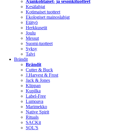
Ajankohtaiset- ja sesonkituotteet
Kesälahjat
Kotimaiset tuotteet
Ekologiset mainoslahjat
Etätyö
Herkkusetit
Joulu
Messut
Suomi-tuotteet
Syksy
Talvi
Brändit
Brändit
Cutter & Buck
J.Harvest & Frost
Jack & Jones
Klippan
Kupilka
Label-Free
Lumoava
Marimekko
Native Spirit
Rituals
SACKit
SOL'S