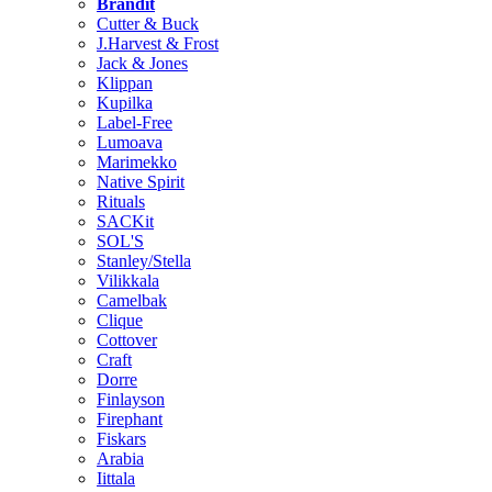
Brändit
Cutter & Buck
J.Harvest & Frost
Jack & Jones
Klippan
Kupilka
Label-Free
Lumoava
Marimekko
Native Spirit
Rituals
SACKit
SOL'S
Stanley/Stella
Vilikkala
Camelbak
Clique
Cottover
Craft
Dorre
Finlayson
Firephant
Fiskars
Arabia
Iittala