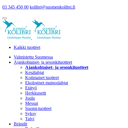
03 345 450 00
kolibri@suomenkolibri.fi
Kaikki tuotteet
Valmistettu Suomessa
Ajankohtaiset- ja sesonkituotteet
Ajankohtaiset- ja sesonkituotteet
Kesälahjat
Kotimaiset tuotteet
Ekologiset mainoslahjat
Etätyö
Herkkusetit
Joulu
Messut
Suomi-tuotteet
Syksy
Talvi
Brändit