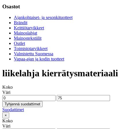
Osastot
Ajankohtaiset- ja sesonkituotteet
Brändit
Keittiötarvikkeet
Mainoslahjat
Mainostekstiilit
Outlet
Toimistotarvikkeet
Valmistettu Suomessa
Vapaa-ajan ja kodin tuotteet
liikelahja kierrätysmateriaali
Koko
Väri
Tyhjennä suodattimet
Suodattimet
×
Koko
Väri