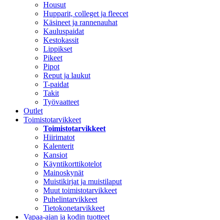
Housut
Hupparit, colleget ja fleecet
Käsineet ja rannenauhat
Kauluspaidat
Kestokassit
Lippikset
Pikeet
Pipot
Reput ja laukut
T-paidat
Takit
Työvaatteet
Outlet
Toimistotarvikkeet
Toimistotarvikkeet
Hiirimatot
Kalenterit
Kansiot
Käyntikorttikotelot
Mainoskynät
Muistikirjat ja muistilaput
Muut toimistotarvikkeet
Puhelintarvikkeet
Tietokonetarvikkeet
Vapaa-ajan ja kodin tuotteet