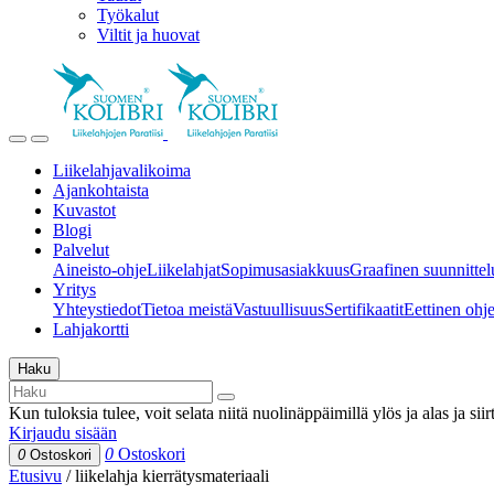
Työkalut
Viltit ja huovat
Liikelahjavalikoima
Ajankohtaista
Kuvastot
Blogi
Palvelut
Aineisto-ohje
Liikelahjat
Sopimusasiakkuus
Graafinen suunnittel
Yritys
Yhteystiedot
Tietoa meistä
Vastuullisuus
Sertifikaatit
Eettinen ohjei
Lahjakortti
Haku
Kun tuloksia tulee, voit selata niitä nuolinäppäimillä ylös ja alas ja si
Kirjaudu sisään
0
Ostoskori
0
Ostoskori
Etusivu
/
liikelahja kierrätysmateriaali