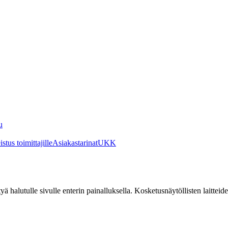
u
stus toimittajille
Asiakastarinat
UKK
irtyä halutulle sivulle enterin painalluksella. Kosketusnäytöllisten laittei